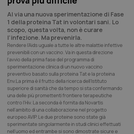
prova più difficile
Al via una nuova sperimentazione di Fase
Scienza e Farmaci
1 della proteina Tat in volontari sani. Lo
scopo, questa volta, non è curare
Studi e Analisi
l’infezione. Ma prevenirla.
Lettere al direttore
Rendere l’Aids uguale a tutte le altre malattie infettive
prevenibili con un vaccino. Va in questa direzione
l’avvio della prima fase del programma di
Edizioni Regionali
sperimentazione clinica di un nuovo vaccino
preventivo basato sulla proteina Tat e la proteina
QS Pro
Env.La prima è il frutto della ricerca dell’Istituto
superiore di sanità che da tempo si sta confermando
Professionisti Sanitari.AI
una delle più promettenti frontiere terapeutiche
contro l’Hiv. La seconda è fornita da Novartis
Abruzzo
QS Pro Gold
nell’ambito di una collaborazione nel progetto
europeo AVIP. Le due proteine sono state già
QS Club
Newsletter
Basilicata
Artrite & artrosi
sperimentate singolarmente in studi clinici effettuati
nell’uomo ed entrambe si sono dimostrate sicure e