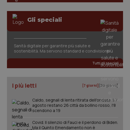
Gli speciali
Sanità digitale per garantire più salute e
tracking-sites-ironfish-
www.quotidianosanita.it
4
sostenibilità. Ma servono standard e condivisione
tracking-enable
settim
2 gior
Tutti gli speciali
tracking-sites-ironfish-
www.quotidianosanita.it
4
I più letti
[7 giorni]
[30 giorni]
session-id
settim
2 gior
Caldo, segnali di lenta ritirata dell'ondata: il 7
agosto restano 26 città da bollino rosso, l'8
scendono a 19
_ga
1 anno
Google LLC
mes
.quotidianosanita.it
Covid. Il silenzio di Fauci e il perdono di Biden.
Ma il Quinto Emendamento non è