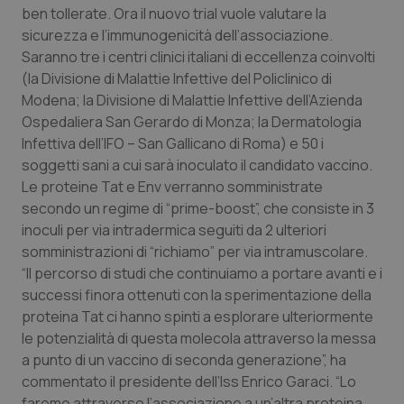
Calabria
Asma & BPCO
ben tollerate. Ora il nuovo trial vuole valutare la
sicurezza e l’immunogenicità dell’associazione.
Saranno tre i centri clinici italiani di eccellenza coinvolti
Campania
Car-T
(la Divisione di Malattie Infettive del Policlinico di
Modena; la Divisione di Malattie Infettive dell’Azienda
Emilia-Romagna
Colesterolo & coronaropatie
Ospedaliera San Gerardo di Monza; la Dermatologia
Infettiva dell’IFO – San Gallicano di Roma) e 50 i
Friuli Venezia Giulia
Dermatite Atopica
soggetti sani a cui sarà inoculato il candidato vaccino.
Le proteine Tat e Env verranno somministrate
Lazio
Diabete & glucometri
secondo un regime di “prime-boost”, che consiste in 3
inoculi per via intradermica seguiti da 2 ulteriori
Liguria
Disturbi dell’umore
somministrazioni di “richiamo” per via intramuscolare.
“Il percorso di studi che continuiamo a portare avanti e i
Lombardia
Dolore
successi finora ottenuti con la sperimentazione della
proteina Tat ci hanno spinti a esplorare ulteriormente
le potenzialità di questa molecola attraverso la messa
Marche
Donna & Salute
a punto di un vaccino di seconda generazione”, ha
commentato il presidente dell’Iss Enrico Garaci. “Lo
Molise
Epatiti
faremo attraverso l’associazione a un’altra proteina