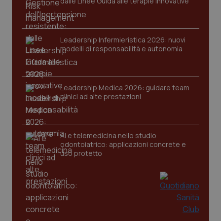
dalle Linee Guida alle terapie innovative
Nome
Fornitore
/
Dominio
Scaden
VISITOR_PRIVACY_METADATA
5 mesi
YouTube
settim
.youtube.com
Leadership Infermieristica 2026: nuovi
modelli di responsabilità e autonomia
Leadership Medica 2026: guidare team
clinici ad alte prestazioni
AI e telemedicina nello studio
odontoiatrico: applicazioni concrete e
uso protetto
CookieScriptConsent
5 mesi
CookieScript
settim
www.quotidianosanita.it