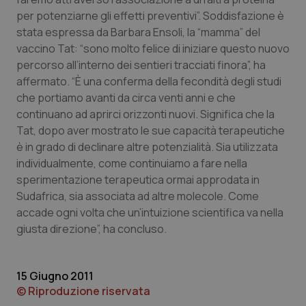
per potenziarne gli effetti preventivi”. Soddisfazione è
Piemonte
HIV
stata espressa da Barbara Ensoli, la “mamma” del
vaccino Tat: “sono molto felice di iniziare questo nuovo
Provincia Autonoma di Bolzano
Infezioni & Febbre
percorso all’interno dei sentieri tracciati finora”, ha
affermato. “È una conferma della fecondità degli studi
Provincia Autonoma di Trento
Ipertensione & Scompenso
che portiamo avanti da circa venti anni e che
continuano ad aprirci orizzonti nuovi. Significa che la
Puglia
Malattie rare
Tat, dopo aver mostrato le sue capacità terapeutiche
è in grado di declinare altre potenzialità. Sia utilizzata
individualmente, come continuiamo a fare nella
Sardegna
Malattia di Crohn & Rettocolite Ulcerosa
sperimentazione terapeutica ormai approdata in
Sudafrica, sia associata ad altre molecole. Come
Sicilia
Neuroscienze & patologie neurodegenerative
accade ogni volta che un’intuizione scientifica va nella
giusta direzione”, ha concluso.
Toscana
Obesità
Umbria
Oftalmologia
15 Giugno 2011
© Riproduzione riservata