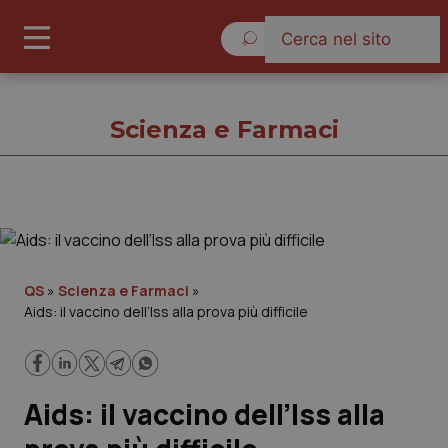
Sabato 8 Agosto 2026
Scienza e Farmaci
Scienza e Farmaci
Cronache
QS
»
Scienza e Farmaci
»
Aids: il vaccino dell’Iss alla prova più difficile
Governo e Parlamento
Regioni e Asl
Aids: il vaccino dell’Iss alla
Lavoro e Professioni