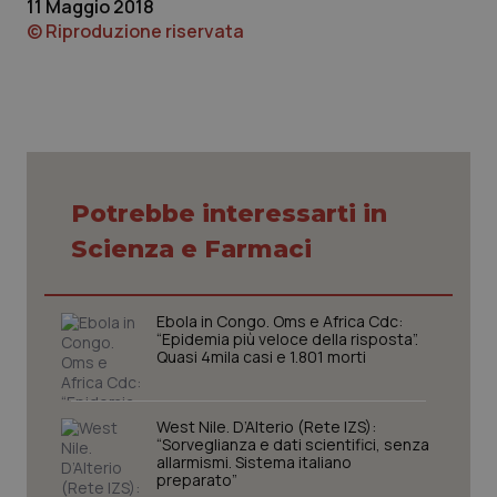
11 Maggio 2018
© Riproduzione riservata
Piemonte
HIV
Provincia Autonoma di Bolzano
Infezioni & Febbre
Provincia Autonoma di Trento
Ipertensione & Scompenso
Puglia
Malattie rare
Potrebbe interessarti in
Scienza e Farmaci
Sardegna
Malattia di Crohn & Rettocolite Ulcerosa
Ebola in Congo. Oms e Africa Cdc:
Sicilia
Neuroscienze & patologie neurodegenerative
“Epidemia più veloce della risposta”.
Quasi 4mila casi e 1.801 morti
Toscana
Obesità
West Nile. D’Alterio (Rete IZS):
Umbria
Oftalmologia
“Sorveglianza e dati scientifici, senza
allarmismi. Sistema italiano
preparato”