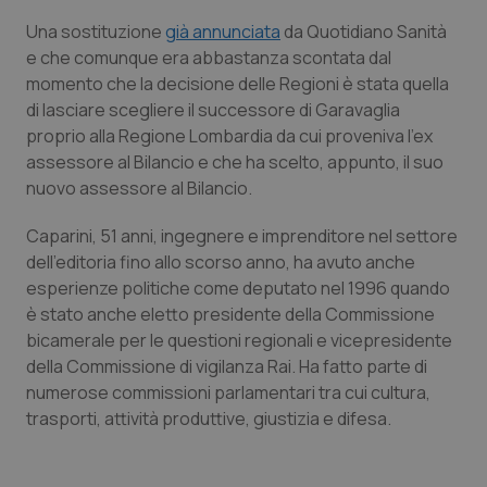
Calabria
Asma & BPCO
Una sostituzione
già annunciata
da Quotidiano Sanità
e che comunque era abbastanza scontata dal
Campania
Car-T
momento che la decisione delle Regioni è stata quella
di lasciare scegliere il successore di Garavaglia
Emilia-Romagna
Colesterolo & coronaropatie
proprio alla Regione Lombardia da cui proveniva l'ex
assessore al Bilancio e che ha scelto, appunto, il suo
Friuli Venezia Giulia
Dermatite Atopica
nuovo assessore al Bilancio.
Caparini, 51 anni, ingegnere e imprenditore nel settore
Lazio
Diabete & glucometri
dell'editoria fino allo scorso anno, ha avuto anche
esperienze politiche come deputato nel 1996 quando
Liguria
Disturbi dell’umore
è stato anche eletto presidente della Commissione
bicamerale per le questioni regionali e vicepresidente
Lombardia
Dolore
della Commissione di vigilanza Rai. Ha fatto parte di
numerose commissioni parlamentari tra cui cultura,
Marche
Donna & Salute
trasporti, attività produttive, giustizia e difesa.
Molise
Epatiti