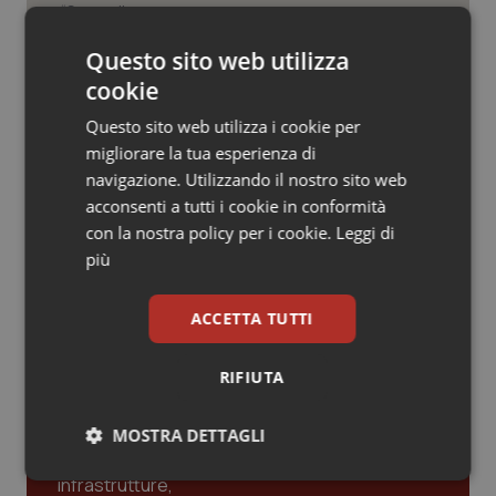
Valle D’Aosta
Oncodermatologia
La spesa farmaceutica sale a 39,3
miliardi (+6%). Prosegue il boom dei
Questo sito web utilizza
Veneto
Oncoematologia
farmaci per diabete e obesità e cala
cookie
uso antibiotici. Ecco il Rapporto
OsMed 2025
Oncologia & Nutrizione
Questo sito web utilizza i cookie per
migliorare la tua esperienza di
Aifa. Rivisto il Programma attività 2026
Psoriasi & pelle
dopo le richieste delle Regioni. Dalla
navigazione. Utilizzando il nostro sito web
revisione del prontuario alla
acconsenti a tutti i cookie in conformità
governance, ecco le novità
Quotidiano Cardiologia
con la nostra policy per i cookie.
Leggi di
più
Quotidiano Chirurgia
ACCETTA TUTTI
Ultime analisi e review da QS Pro
Quotidiano Oncologia
Gold
RIFIUTA
Quotidiano Pediatria
Cloud sanitario: infrastrutture,
MOSTRA DETTAGLI
compliance, GDPR e Risk management
Rene & patologie urogenitali
Necessari
Statistici
Marketing