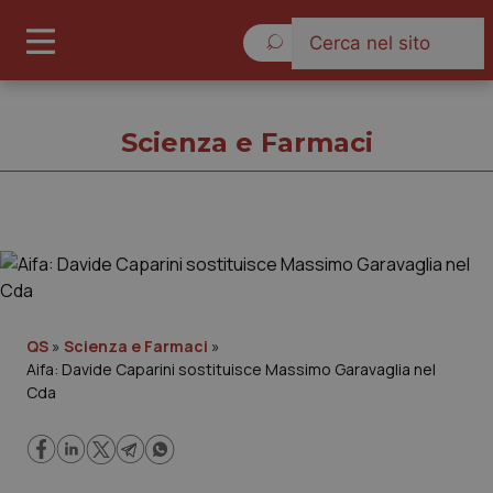
Venerdì 7 Agosto 2026
Scienza e Farmaci
Scienza e Farmaci
Cronache
QS
»
Scienza e Farmaci
»
Aifa: Davide Caparini sostituisce Massimo Garavaglia nel
Governo e Parlamento
Cda
Regioni e Asl
Lavoro e Professioni