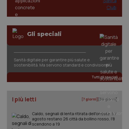
Gli speciali
CookieScriptConsent
5 mesi
CookieScript
settim
www.quotidianosanita.it
Sanità digitale per garantire più salute e
sostenibilità. Ma servono standard e condivisione
Tutti gli speciali
I più letti
[7 giorni]
[30 giorni]
Caldo, segnali di lenta ritirata dell'ondata: il 7
agosto restano 26 città da bollino rosso, l'8
tracking-sites-ironfish-
www.quotidianosanita.it
4
scendono a 19
tracking-enable
settim
2 gior