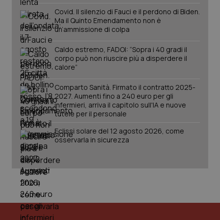
Covid. Il silenzio di Fauci e il perdono di Biden.
Ma il Quinto Emendamento non è
un’ammissione di colpa
tracking-sites-ironfish-
www.quotidianosanita.it
4
session-id
settim
Caldo estremo, FADOI: “Sopra i 40 gradi il
2 gior
corpo può non riuscire più a disperdere il
calore”
Comparto Sanità. Firmato il contratto 2025-
2027. Aumenti fino a 240 euro per gli
_ga
1 anno
Google LLC
mes
.quotidianosanita.it
infermieri, arriva il capitolo sull'IA e nuove
tutele per il personale
Eclissi solare del 12 agosto 2026, come
osservarla in sicurezza