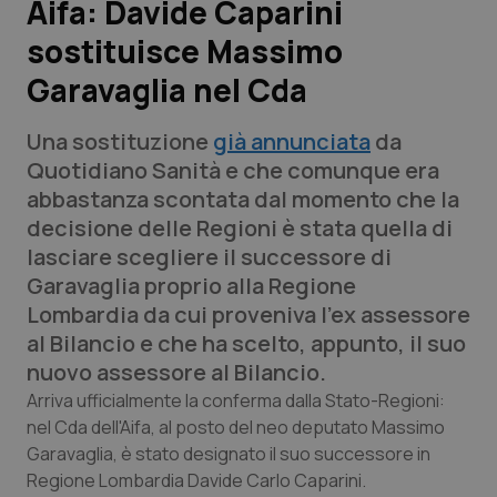
Aifa: Davide Caparini
sostituisce Massimo
Scienza e Farmaci
Garavaglia nel Cda
Studi e Analisi
Una sostituzione
già annunciata
da
Lettere al direttore
Quotidiano Sanità
e che comunque era
abbastanza scontata dal momento che la
Edizioni Regionali
decisione delle Regioni è stata quella di
lasciare scegliere il successore di
QS Pro
Garavaglia proprio alla Regione
Lombardia da cui proveniva l'ex assessore
Professionisti Sanitari.AI
al Bilancio e che ha scelto, appunto, il suo
nuovo assessore al Bilancio.
Abruzzo
QS Pro Gold
Arriva ufficialmente la conferma dalla Stato-Regioni:
nel Cda dell'Aifa, al posto del neo deputato Massimo
QS Club
Newsletter
Garavaglia, è stato designato il suo successore in
Basilicata
Artrite & artrosi
Regione Lombardia Davide Carlo Caparini.