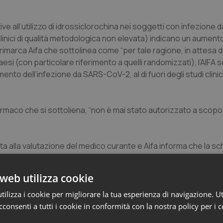
ve all’utilizzo di idrossiclorochina nei soggetti con infezione 
linici di qualità metodologica non elevata) indicano un aumento
, rimarca Aifa che sottolinea come “per tale ragione, in attesa 
tri paesi (con particolare riferimento a quelli randomizzati), l’AIF
amento dell’infezione da SARS-CoV-2, al di fuori degli studi clinici,
rmaco che si sottoliena, “non è mai stato autorizzato a scopo
ata alla valutazione del medico curante e Aifa informa che la sc
i adulti con COVID-19 sarà tempestivamente aggiornata.
web utilizza cookie
mente disponibili, “non sussistono elementi concreti che possa
r le indicazioni già autorizzate (artrite reumatoide in fase att
ilizza i cookie per migliorare la tua esperienza di navigazione. Ut
ienti con patologie reumatiche in trattamento con idrossiclor
consenti a tutti i cookie in conformità con la nostra policy per i 
zioni del medico curante”.