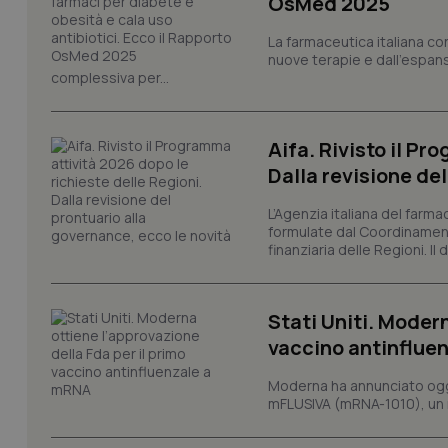
OsMed 2025
CookieScriptConse
La farmaceutica italiana co
nuove terapie e dall'espan
complessiva per...
tracking-sites-ironf
tracking-enable
Aifa. Rivisto il Pr
tracking-sites-ironf
session-id
Dalla revisione de
_ga
L’Agenzia italiana del farma
formulate dal Coordinamen
finanziaria delle Regioni. Il
Stati Uniti. Modern
vaccino antinflue
PHPSESSID
Moderna ha annunciato oggi
mFLUSIVA (mRNA-1010), un nuo