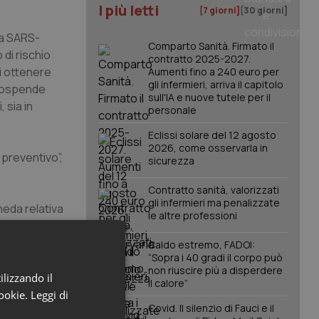
I più letti
[7 giorni]
[30 giorni]
da SARS-
Comparto Sanità. Firmato il
 di rischio
contratto 2025-2027.
di ottenere
Aumenti fino a 240 euro per
gli infermieri, arriva il capitolo
A sospende
sull'IA e nuove tutele per il
 sia in
personale
Eclissi solare del 12 agosto
2026, come osservarla in
 preventivo”,
sicurezza
Contratto sanità, valorizzati
gli infermieri ma penalizzate
heda relativa
le altre professioni
Caldo estremo, FADOI:
“Sopra i 40 gradi il corpo può
no
non riuscire più a disperdere
iva e cronica
ilizzando il
il calore”
ochina
cookie.
Leggi di
Covid. Il silenzio di Fauci e il