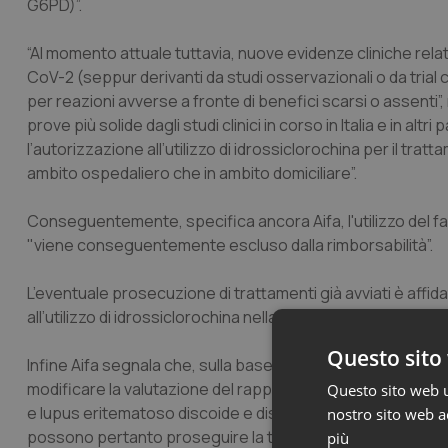
G6PD)”.
“Al momento attuale tuttavia, nuove evidenze cliniche relati
CoV-2 (seppur derivanti da studi osservazionali o da trial c
per reazioni avverse a fronte di benefici scarsi o assenti”
prove più solide dagli studi clinici in corso in Italia e in al
l’autorizzazione all’utilizzo di idrossiclorochina per il tratt
ambito ospedaliero che in ambito domiciliare”.
Conseguentemente, specifica ancora Aifa, l'utilizzo del fa
"viene conseguentemente escluso dalla rimborsabilità”.
L’eventuale prosecuzione di trattamenti già avviati è affid
all’utilizzo di idrossiclorochina nella terapia dei pazient
Questo sito 
Infine Aifa segnala che, sulla base delle evidenze attual
modificare la valutazione del rapporto rischio/beneficio pe
Questo sito web ut
e lupus eritematoso discoide e disseminato)“ e che “i paz
nostro sito web ac
possono pertanto proseguire la terapia secondo le indica
più