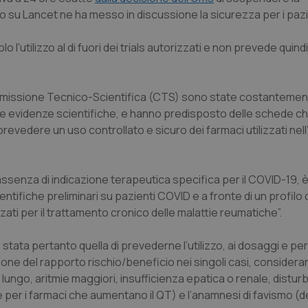
su Lancet ne ha messo in discussione la sicurezza per i pazi
'utilizzo al di fuori dei trials autorizzati e non prevede quindi
 Commissione Tecnico-Scientifica (CTS) sono state costanteme
e evidenze scientifiche, e hanno predisposto delle schede c
le prevedere un uso controllato e sicuro dei farmaci utilizzati nel
n assenza di indicazione terapeutica specifica per il COVID-19, 
tifiche preliminari su pazienti COVID e a fronte di un profilo d
zzati per il trattamento cronico delle malattie reumatiche”.
 stata pertanto quella di prevederne l’utilizzo, ai dosaggi e per
zione del rapporto rischio/beneficio nei singoli casi, consider
ngo, aritmie maggiori, insufficienza epatica o renale, disturb
re per i farmaci che aumentano il QT) e l’anamnesi di favismo (de