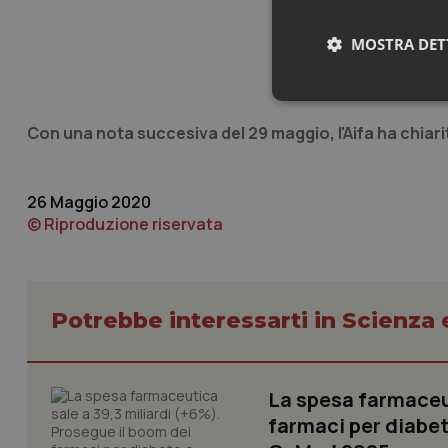
MOSTRA DET
Neces
Con una nota succesiva del 29 maggio, l'Aifa ha chiar
26 Maggio 2020
© Riproduzione riservata
I cookie necessari con
e l'accesso alle aree 
Potrebbe interessarti in Scienza
Nome
VISITOR_PRIVACY_
La spesa farmaceut
farmaci per diabete