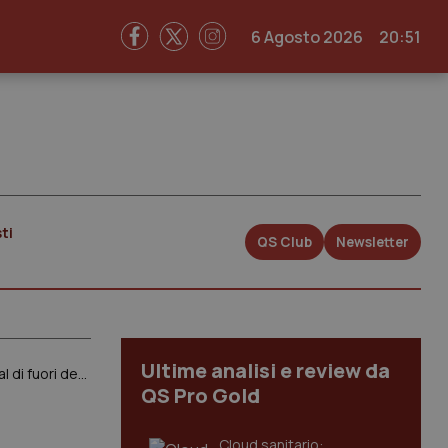
6 Agosto 2026
20:51
ti
QS Club
Newsletter
Ultime analisi e review da
Aifa sospende l’autorizzazione all’utilizzo di clorochina e idrossiclorochina per il trattamento del COVID-19 al di fuori degli studi clinici
QS Pro Gold
Cloud sanitario: