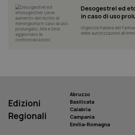
Desogestrel ed et
_ga_KM60CM4NPH
in caso di uso pro
L'Agenzia Italiana del Farma
delle autorizzazioni all'imm
Nome
Nome
VISITOR_INFO1_LIV
_ga_0VMQEQKQ1N
__Secure-YNID
Abruzzo
YSC
Edizioni
Basilicata
__Secure-
Calabria
Regionali
ROLLOUT_TOKEN
Campania
Emilia-Romagna
tracking-sites-
ironfish-tracking-
named-enable