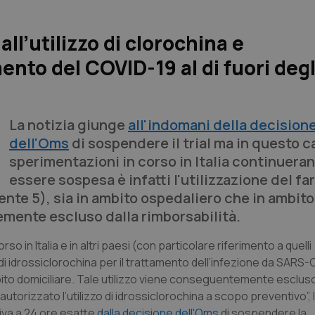
ll’utilizzo di clorochina e
ento del COVID-19 al di fuori degl
La notizia giunge
all'indomani della decision
dell'Oms
di sospendere il trial ma in questo c
sperimentazioni in corso in Italia continuera
essere sospesa è infatti l'utilizzazione del fa
lmente 5), sia in ambito ospedaliero che in ambito
emente escluso dalla rimborsabilità.
orso in Italia e in altri paesi (con particolare riferimento a quelli
 di idrossiclorochina per il trattamento dell’infezione da SARS-C
ambito domiciliare. Tale utilizzo viene conseguentemente escluso
autorizzato l’utilizzo di idrossiclorochina a scopo preventivo”, l
riva a 24 ore esatte
dalla decisione dell'Oms
di sospendere la