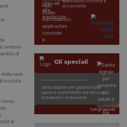
applicazioni concrete e
enti.
uso protetto
 la
nte
he rendono
l’ambito di
Gli speciali
è stata resa
i tossicità
Sanità digitale per garantire più
salute e sostenibilità. Ma servono
standard e condivisione
 i tempi
ando
Tutti gli speciali
i
ficit di