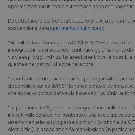
sperimentazione in corso sul farmaco dopo che uno studio 
Da sottolineare però che la sospensione Aifa concerne solo l
sospensione delle
sperimentazioni in corso
.
“Fin dall’inizio dell’emergenza COVID-19, l’AIFA e la sua
impegnate in un processo di continuo aggiornamento dell
via via espliciti gli indirizzi terapeutici entro cui è possibi
questa emergenza”, si legge nella nota.
“In particolare l’idrossiclorochina – prosegue Aifa – pur i
disponibile a carico del SSN tenendo conto di evidenze scien
che appariva consolidato sulla base degli usi clinici autori
“La posizione dell’Agenzia – si spiega ancora nella nota – è
indicati nelle schede, nel contesto di una accurata valuta
attentamente le patologie concomitanti (sindrome del QT lu
elettrolitici), le associazioni farmacologiche (in particola