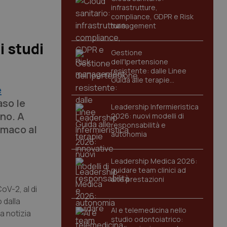
infrastrutture,
compliance, GDPR e Risk
management
i studi
Gestione
dell'Ipertensione
resistente: dalle Linee
Guida alle terapie
e
innovative
aso le
Leadership Infermieristica
nno. A
2026: nuovi modelli di
responsabilità e
rmaco al
autonomia
Leadership Medica 2026:
guidare team clinici ad
alte prestazioni
oV-2, al di
 dalla
AI e telemedicina nello
a notizia
studio odontoiatrico: