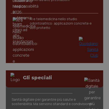
_ga
1 anno
Google LLC
AI e telemedicina nello studio
mes
.quotidianosanita.it
odontoiatrico: applicazioni concrete e
uso protetto
Gli speciali
Sanità digitale per garantire più salute e
sostenibilità. Ma servono standard e condivisione