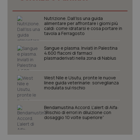
Necessari
Statistici
Marketing
I cookie necessari contribuiscono a rendere fruibile il
Nutrizione. Dall’Iss una guida
sito web abilitandone funzionalità di base quali la
alimentare per affrontare i giorni più
navigazione sulle pagine e l'accesso alle aree
caldi: come idratarsi e cosa portare in
protette del sito. Il sito web non è in grado di
tavola a Ferragosto
funzionare correttamente senza questi cookie.
Nome
Fornitore
/
Dominio
Scaden
Sangue e plasma. Inviati in Palestina
VISITOR_PRIVACY_METADATA
5 mesi
YouTube
4.600 flaconi di farmaci
settim
.youtube.com
plasmaderivati nella zona di Nablus
West Nile e Usutu, pronte le nuove
linee guida veterinarie: sorveglianza
modulata sul rischio
Bendamustina Accord. L’alert di Aifa:
“Rischio di errori in diluizione con
dosaggio 10 volte superiore”