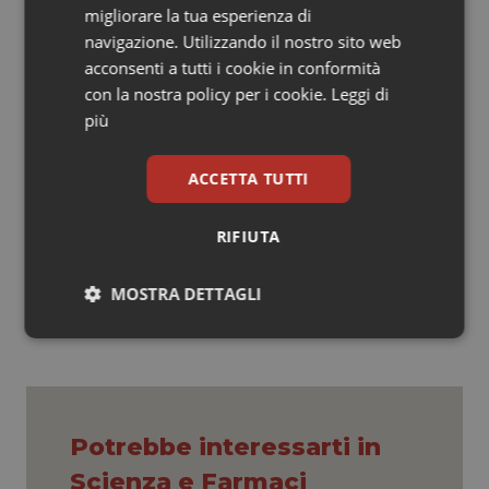
migliorare la tua esperienza di
Viola Rita
navigazione. Utilizzando il nostro sito web
acconsenti a tutti i cookie in conformità
* Se Hoon Choi et al., A three-dimensional human
con la nostra policy per i cookie.
Leggi di
neural cell culture model of Alzheimer’s disease.
più
Nature
, 2014; DOI: 10.1038/nature13800
ACCETTA TUTTI
Viola Rita
RIFIUTA
14 Ottobre 2014
© Riproduzione riservata
MOSTRA DETTAGLI
Necessari
Statistici
Marketing
Potrebbe interessarti in
Scienza e Farmaci