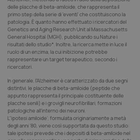
Calabria
Asma & BPCO
delle placche di beta-amiloide, che rappresenta il
primo step della serie di 'eventi' che costituiscono la
Campania
Car-T
patologia. È quanto hanno effettuato i ricercatori del
Genetics and Aging Research Unit al Massachusetts
General Hospital (MGH), pubblicando su
Emilia-Romagna
Colesterolo & coronaropatie
Nature
i
risultati dello studio*. Inoltre, la ricerca mette in luce il
ruolo di un enzima, la cui inibizione potrebbe
Friuli Venezia Giulia
Dermatite Atopica
rappresentare un target terapeutico, secondo i
ricercatori.
Lazio
Diabete & glucometri
In generale, l'Alzheimer è caratterizzato da due segni
Liguria
Disturbi dell’umore
distintivi, le placche di beta-amiloide (peptide che
appunto rappresenta il principale costituente delle
Lombardia
Dolore
placche senili) e i grovigli neurofibrillari, formazioni
patologiche all'interno dei neuroni.
L’‘ipotesi amiloide’, formulata originariamente a metà
Marche
Donna & Salute
degli anni ’80, viene così supportata da questo studio:
tale ipotesi prevede che i depositi di beta-amiloide nel
Molise
Epatiti