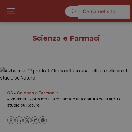
Giovedì 6 Agosto 2026
Scienza e Farmaci
Scienza e Farmaci
Cronache
QS
»
Scienza e Farmaci
»
Alzheimer. ‘Riprodotta’ la malattia in una coltura cellulare. Lo
Governo e Parlamento
studio su Nature
Regioni e Asl
Lavoro e Professioni