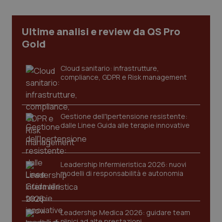
CookieScriptConsent
5 mesi
CookieScript
settim
www.quotidianosanita.it
Ultime analisi e review da QS Pro
Gold
Cloud sanitario: infrastrutture,
compliance, GDPR e Risk management
Gestione dell'Ipertensione resistente:
dalle Linee Guida alle terapie innovative
tracking-sites-ironfish-
www.quotidianosanita.it
4
tracking-enable
settim
2 gior
Leadership Infermieristica 2026: nuovi
modelli di responsabilità e autonomia
tracking-sites-ironfish-
www.quotidianosanita.it
4
session-id
settim
Leadership Medica 2026: guidare team
2 gior
clinici ad alte prestazioni