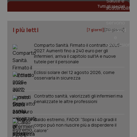
Tutti gli speciali
I più letti
[7 giorni]
[30 giorni]
PHPSESSID
Sessio
PHP.net
www.quotidianosanita.it
Comparto Sanità. Firmato il contratto 2025-
2027. Aumenti fino a 240 euro per gli
infermieri, arriva il capitolo sull'IA e nuove
tutele per il personale
Eclissi solare del 12 agosto 2026, come
osservarla in sicurezza
Contratto sanità, valorizzati gli infermieri ma
penalizzate le altre professioni
Caldo estremo, FADOI: “Sopra i 40 gradi il
corpo può non riuscire più a disperdere il
calore”