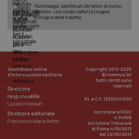
Fibromialgia. Identificati 26 fattori di rischio
genetici. Uno studio rafforza l’origine
_ga_KM60CM4NPH
.quotidianosanita.it
1 anno
biologica della malattia
mes
Quotidiano online
Copyright 2013-2026
Fornitore
/
d'informazione sanitaria
© Homnya Srl
Nome
Scadenza
Descrizion
Dominio
Tutti i diritti sono
Nome
Fornitore
/
Dominio
Scadenza
Des
riservati
_ga_0VMQEQKQ1N
.quotidianosanita.it
1 anno 1
Questo
Direttore
mese
cookie
VISITOR_INFO1_LIVE
5 mesi 4
Que
Google LLC
responsabile
viene
settimane
imp
.youtube.com
P.I. e C.F. 13026241003
utilizzato
You
Luciano Fassari
da Google
ten
Analytics
pre
Iscrizione al ROC
Direttore editoriale
per
del
n.34308
mantener
vid
Francesco Maria Avitto
lo stato
Iscrizione Tribunale
inco
della
può
di Roma n.115/2013
sessione.
det
del 22/05/2013
vis