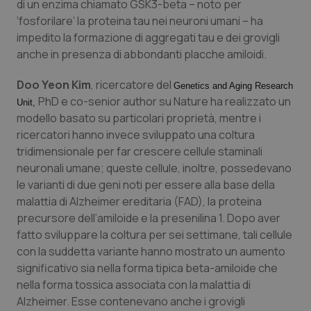
Valle D’Aosta
Oncodermatologia
di un enzima chiamato GSK3-beta – noto per
‘fosforilare’ la proteina tau nei neuroni umani – ha
impedito la formazione di aggregati tau e dei grovigli
Veneto
Oncoematologia
anche in presenza di abbondanti placche amiloidi.
Oncologia & Nutrizione
Doo Yeon Kim
, ricercatore del
Genetics and Aging Research
PhD e co-senior author su Nature ha realizzato un
Unit,
Psoriasi & pelle
modello basato su particolari proprietà, mentre i
ricercatori hanno invece sviluppato una coltura
Quotidiano Cardiologia
tridimensionale per far crescere cellule staminali
neuronali umane; queste cellule, inoltre, possedevano
Quotidiano Chirurgia
le varianti di due geni noti per essere alla base della
malattia di Alzheimer ereditaria (FAD), la proteina
precursore dell’amiloide e la presenilina 1. Dopo aver
Quotidiano Oncologia
fatto sviluppare la coltura per sei settimane, tali cellule
con la suddetta variante hanno mostrato un aumento
Quotidiano Pediatria
significativo sia nella forma tipica beta-amiloide che
nella forma tossica associata con la malattia di
Rene & patologie urogenitali
Alzheimer. Esse contenevano anche i grovigli