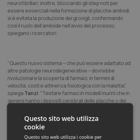
neurofibrillari; inoltre, bloccando gli step noti per
Salute orale & impianti
essere essenziali nella formazione di placche amiloidi,
si è evitata la produzione dei grovigli, confermando
Sangue & coagulazione
così il ruolo dell’amiloide nell’avvio del processo,
spiegano i ricercatori.
Tiroide
Tumore al seno
"Questo nuovo sistema – che può essere adattato ad
altre patologie neurodegenerative – dovrebbe
Tumore ovarico
rivoluzionare la scoperta di farmaci, in termini di
velocità, costi e attinenza fisiologica con la malattia",
Tumori del Polmone & Testa Collo
spiega
Tanzi
. "Testare farmaci in modelli murini che in
genere hanno i depositi cerebrali delle placche o dei
Tumori gastrointestinali
grovigli, ma non di entrambi, richiede più di un anno ed è
molto costoso. Con il nostro modello tridimensionale,
Questo sito web utilizza
Ulcera & Reflusso
che ‘riassume’ sia placche e grovigli, ora possiamo
cookie
valutare centinaia di migliaia di farmaci in pochi mesi”.
Vaccini
Questo sito web utilizza i cookie per