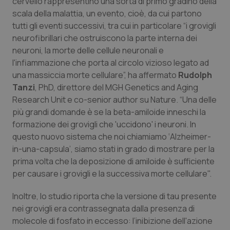
cervello rappresentino una sorta di primo gradino della
scala della malattia, un evento, cioè, da cui partono
Piemonte
HIV
tutti gli eventi successivi, tra cui in particolare “i grovigli
neurofibrillari che ostruiscono la parte interna dei
Provincia Autonoma di Bolzano
Infezioni & Febbre
neuroni, la morte delle cellule neuronali e
l'infiammazione che porta al circolo vizioso legato ad
Provincia Autonoma di Trento
Ipertensione & Scompenso
una massiccia morte cellulare”, ha affermato
Rudolph
Tanzi
, PhD, direttore del MGH Genetics and Aging
Puglia
Malattie rare
Research Unit e co-senior author su
Nature
. “Una delle
più grandi domande è se la beta-amiloide inneschi la
formazione dei grovigli che 'uccidono' i neuroni. In
Sardegna
Malattia di Crohn & Rettocolite Ulcerosa
questo nuovo sistema che noi chiamiamo ‘Alzheimer-
in-una-capsula’, siamo stati in grado di mostrare per la
Sicilia
Neuroscienze & patologie neurodegenerative
prima volta che la deposizione di amiloide è sufficiente
per causare i grovigli e la successiva morte cellulare".
Toscana
Obesità
Inoltre, lo studio riporta che la versione di tau presente
Umbria
Oftalmologia
nei grovigli era contrassegnata dalla presenza di
molecole di fosfato in eccesso: l’inibizione dell'azione