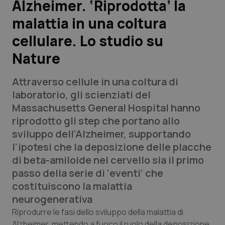
Alzheimer. ‘Riprodotta’ la
malattia in una coltura
Scienza e Farmaci
cellulare. Lo studio su
Studi e Analisi
Nature
Lettere al direttore
Attraverso cellule in una coltura di
laboratorio, gli scienziati del
Edizioni Regionali
Massachusetts General Hospital hanno
riprodotto gli step che portano allo
QS Pro
sviluppo dell’Alzheimer, supportando
l’ipotesi che la deposizione delle placche
Professionisti Sanitari.AI
di beta-amiloide nel cervello sia il primo
passo della serie di ‘eventi’ che
Abruzzo
QS Pro Gold
costituiscono la malattia
neurogenerativa
QS Club
Newsletter
Basilicata
Artrite & artrosi
Riprodurre le fasi dello sviluppo della malattia di
Alzheimer, mettendo a fuoco il ruolo della deposizione