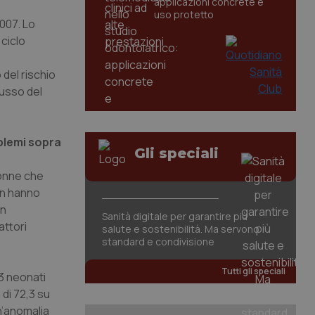
applicazioni concrete e
uso protetto
2007. Lo
 ciclo
 del rischio
lusso del
oblemi sopra
Gli speciali
 donne che
non hanno
on
Sanità digitale per garantire più
attori
salute e sostenibilità. Ma servono
standard e condivisione
Tutti gli speciali
3 neonati
di 72,3 su
n’anomalia