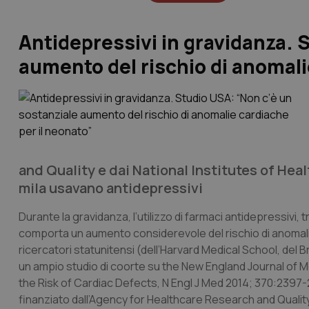
Antidepressivi in gravidanza. 
aumento del rischio di anomali
and Quality e dai National Institutes of Heal
mila usavano antidepressivi
Durante la gravidanza, l’utilizzo di farmaci antidepressivi, t
comporta un aumento considerevole del rischio di anomali
ricercatori statunitensi (dell’Harvard Medical School, del 
un ampio studio di coorte su
the New England Journal of M
the Risk of Cardiac Defects
, N Engl J Med 2014; 370:2397
finanziato dall’Agency for Healthcare Research and Quality e