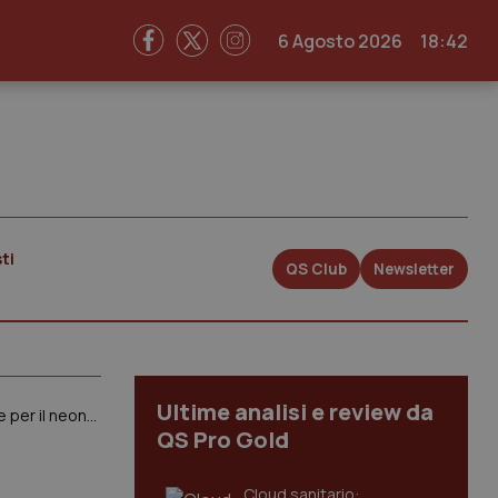
6 Agosto 2026
18:42
ti
QS Club
Newsletter
Ultime analisi e review da
Antidepressivi in gravidanza. Studio USA: “Non c’è un sostanziale aumento del rischio di anomalie cardiache per il neonato”
QS Pro Gold
Cloud sanitario: