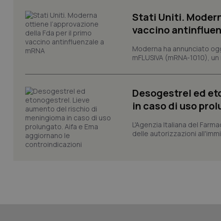
tracking-sites-ironf
session-id
Stati Uniti. Modern
vaccino antinflue
_ga
Moderna ha annunciato oggi
mFLUSIVA (mRNA-1010), un nuo
Desogestrel ed et
PHPSESSID
in caso di uso pro
L'Agenzia Italiana del Farma
delle autorizzazioni all'imm
_ga_KM60CM4NPH
Nome
Nome