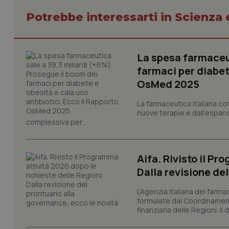
Potrebbe interessarti in Scienza
La spesa farmaceut
farmaci per diabete
I cookie necessari con
e l'accesso alle aree 
OsMed 2025
Nome
La farmaceutica italiana co
VISITOR_PRIVACY_
nuove terapie e dall'espan
complessiva per...
Aifa. Rivisto il Pr
CookieScriptConse
Dalla revisione de
L’Agenzia italiana del farma
formulate dal Coordinamen
tracking-sites-ironf
finanziaria delle Regioni. Il
tracking-enable