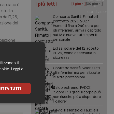
I più letti
[7 giorni]
[30 giorni]
o cardiaco è
 studio.
 dell'1,25,
Comparto Sanità. Firmato il
contratto 2025-2027.
lazione dei
Aumenti fino a 240 euro per
gli infermieri, arriva il capitolo
sull'IA e nuove tutele per il
personale
polazione
uibile
Eclissi solare del 12 agosto
2026, come osservarla in
sicurezza
ilizzando il
Contratto sanità, valorizzati
cookie.
Leggi di
gli infermieri ma penalizzate
le altre professioni
Caldo estremo, FADOI:
ETTA TUTTI
“Sopra i 40 gradi il corpo può
non riuscire più a disperdere
il calore”
keting
Covid. Il silenzio di Fauci e il