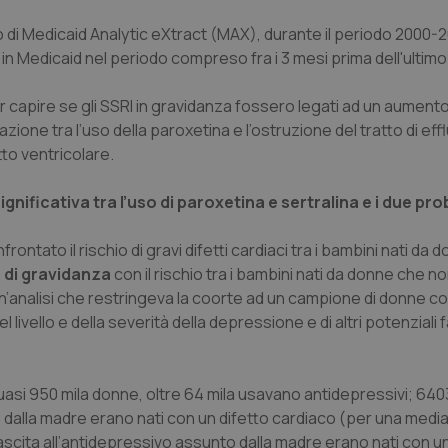
no di Medicaid Analytic eXtract (MAX), durante il periodo 2000-
in Medicaid nel periodo compreso fra i 3 mesi prima dell'ultimo
per capire se gli SSRI in gravidanza fossero legati ad un aumento
zione tra l’uso della paroxetina e l’ostruzione del tratto di eff
etto ventricolare.
gnificativa tra l’uso di paroxetina e sertralina e i due pr
rontato il rischio di gravi difetti cardiaci tra i bambini nati da
e di gravidanza
con il rischio tra i bambini nati da donne che 
on un’analisi che restringeva la coorte ad un campione di donne c
livello e della severità della depressione e di altri potenziali f
asi 950 mila donne, oltre 64 mila usavano antidepressivi; 640
 dalla madre erano nati con un difetto cardiaco (per una media 
ascita all’antidepressivo assunto dalla madre erano nati con u