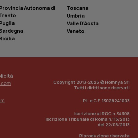
 tenere traccia
i Youtube incorporati
tics per mantenere
Provincia Autonoma di
Toscana
tore del sito web sta
ell'interfaccia di
Trento
Umbria
Puglia
Valle D’Aosta
 tenere traccia
Sardegna
Veneto
i Youtube incorporati
tore del sito web sta
Sicilia
ell'interfaccia di
 tenere traccia
r la gestione
one dell’esperienza
icità
Copyright 2013-2026 © Homnya Srl
.com
e per abilitare il
Tutti i diritti sono riservati
loggato con identity
om
P.I. e C.F. 13026241003
Iscrizione al ROC n.34308
Iscrizione Tribunale di Roma n.115/2013
del 22/05/2013
Riproduzione riservata