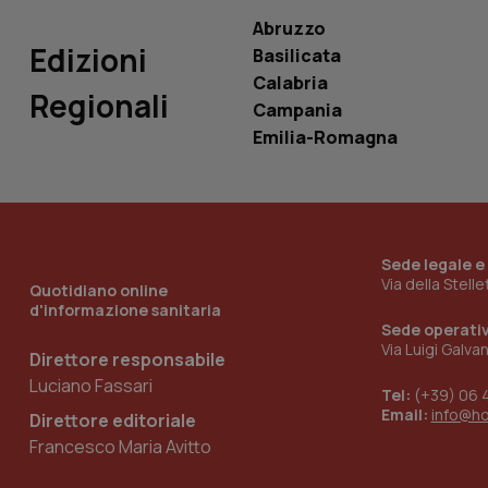
VISITOR_INFO1_LIV
_ga_0VMQEQKQ1N
Abruzzo
Edizioni
Basilicata
Calabria
Regionali
__Secure-YNID
Campania
Emilia-Romagna
YSC
__Secure-
ROLLOUT_TOKEN
Sede legale e
Via della Stell
Quotidiano online
tracking-sites-
d'informazione sanitaria
ironfish-tracking-
named-enable
Sede operati
Via Luigi Galva
Direttore responsabile
Luciano Fassari
Tel:
(+39) 06 
Email:
info@h
Direttore editoriale
Francesco Maria Avitto