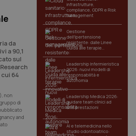
infrastrutture,
compliance, GDPR e Risk
management
ale
Gestione
dell'Ipertensione
ria da
resistente: dalle Linee
Guida alle terapie
vi a 90,1
innovative
cato sul
Leadership Infermieristica
e Research
2026: nuovi modelli di
 cui 64
responsabilità e
autonomia
I), non
Leadership Medica 2026:
guidare team clinici ad
 gruppo di
alte prestazioni
 pubblicato
egnancy and
tato
AI e telemedicina nello
studio odontoiatrico: