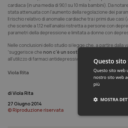
cardiaca (in una media di 90,1 su 10 mila bambini). Da notar
stata attenuata con l’aumento della regolazione dei parametr
Il rischio relativo di anomalie cardiache tra i primi due casi
che scende a 1,12 nell’analisi ristretta a persone con depre
parametri della depressione e limitata a donne con depress
Nelle conclusioni dello studio si legge che, a partire dalla v
“suggerisce che
non c'è un sostanziale aumento del r
all’utilizzo di farmaci antidepressivi
durante i primi tre mesi
Questo sito 
Questo sito web ut
Viola Rita
nostro sito web ac
più
Viola Rita
MOSTRA DET
27 Giugno 2014
© Riproduzione riservata
Neces