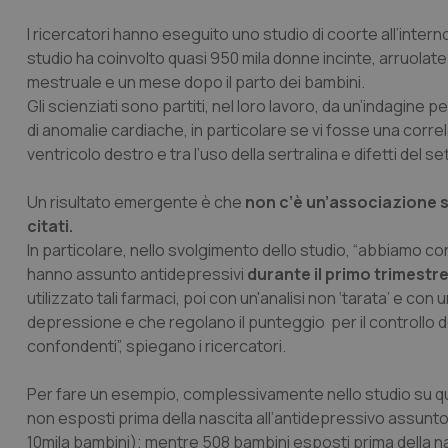
I ricercatori hanno eseguito uno studio di coorte all’inter
studio ha coinvolto quasi 950 mila donne incinte, arruolate 
mestruale e un mese dopo il parto dei bambini.
Gli scienziati sono partiti, nel loro lavoro, da un’indagine 
di anomalie cardiache, in particolare se vi fosse una correla
ventricolo destro e tra l’uso della sertralina e difetti del s
Un risultato emergente è che
non c’è un’associazione si
citati.
In particolare, nello svolgimento dello studio, “abbiamo conf
hanno assunto antidepressivi
durante il primo trimestr
utilizzato tali farmaci, poi con un'analisi non ‘tarata’ e c
depressione e che regolano il punteggio per il controllo del 
confondenti”, spiegano i ricercatori.
Per fare un esempio, complessivamente nello studio su qu
non esposti prima della nascita all’antidepressivo assunto
10mila bambini); mentre 508 bambini esposti prima della n