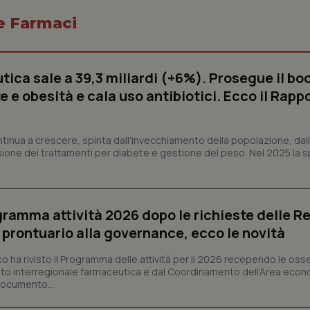
 e Farmaci
Necessari
Statistici
Marketing
ica sale a 39,3 miliardi (+6%). Prosegue il bo
 e obesità e cala uso antibiotici. Ecco il Rapp
tribuiscono a rendere fruibile il sito web abilitandone funzionalità di base quali la nav
protette del sito. Il sito web non è in grado di funzionare correttamente senza questi coo
Fornitore
/
Dominio
Scadenza
Descrizione
ntinua a crescere, spinta dall'invecchiamento della popolazione, dall'
METADATA
5 mesi 4
Questo cookie viene utilizzato p
YouTube
sione dei trattamenti per diabete e gestione del peso. Nel 2025 la 
settimane
scelte di consenso e privacy dell'
.youtube.com
interazione con il sito. Registra i
del visitatore riguardo a varie pol
impostazioni sulla privacy, garan
preferenze siano onorate nelle se
ogramma attività 2026 dopo le richieste delle Re
nt
5 mesi 3
Questo cookie viene utilizzato da
CookieScript
settimane
Script.com per ricordare le pref
www.quotidianosanita.it
l prontuario alla governance, ecco le novità
sui cookie dei visitatori. È neces
dei cookie di Cookie-Script.com 
correttamente.
co ha rivisto il Programma delle attività per il 2026 recependo le oss
to interregionale farmaceutica e dal Coordinamento dell’Area econ
ish-
www.quotidianosanita.it
4
Questo cookie è impostato dall'a
 documento...
settimane
abilitare il sistema di tracking a
2 giorni