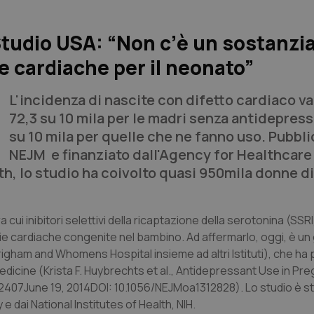
Studio USA: “Non c’è un sostanzi
e cardiache per il neonato”
L'incidenza di nascite con difetto cardiaco va
72,3 su 10 mila per le madri senza antidepressi
su 10 mila per quelle che ne fanno uso. Pubbli
NEJM
e finanziato dall'Agency for Healthcar
th, lo studio ha coivolto quasi 950mila donne di
ra cui inibitori selettivi della ricaptazione della serotonina (SSR
e cardiache congenite nel bambino. Ad affermarlo, oggi, è un
Brigham and Whomens Hospital insieme ad altri Istituti), che ha
edicine
(Krista F. Huybrechts et al.,
Antidepressant Use in Pr
-2407June 19, 2014DOI: 10.1056/NEJMoa1312828). Lo studio è s
 dai National Institutes of Health, NIH.