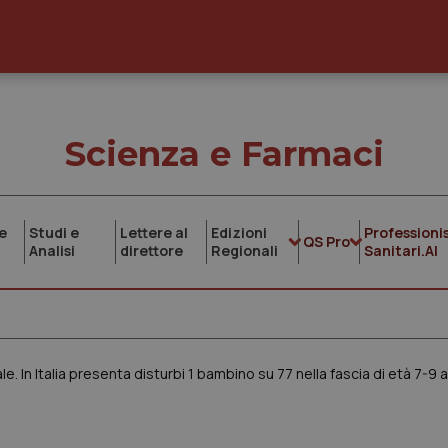
Scienza e Farmaci
e
Studi e
Lettere al
Edizioni
Professionis
QS Pro
Analisi
direttore
Regionali
Sanitari.AI
le. In Italia presenta disturbi 1 bambino su 77 nella fascia di età 7-9 