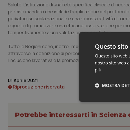
Salute. L’istituzione di una rete specifica clinica e di ric
preciso mandato che include l’applicazione del protocollo 
pediatrici su scala nazionale e una robusta attività di formaz
è quello di promuovere una efficace osservazione per monit
tempestivamente a una valutazione specialistica.
Questo sito 
Tutte le Regioni sono, inoltre, impegnate nella presa in car
attraverso la definizione di percorsi differenziati al trat
Questo sito web ut
l’inclusione lavorativa e la promozione dell’autonomia abita
nostro sito web ac
più
01 Aprile 2021
MOSTRA DET
© Riproduzione riservata
Neces
Potrebbe interessarti in Scienza