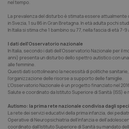
nel tempo.
La prevalenza del disturbo è stimata essere attualmente di ci
in Svezia, 1 su 86 in Gran Bretagna. In età adulta pochi stud
In Italia si stima che 1 bambino su 77, nella fascia di età 7-
I dati dell'Osservatorio nazionale
In Italia, secondo i dati dell’Osservatorio Nazionale per il 
anni) presenta un disturbo dello spettro autistico con una
alle femmine.
Questi dati sottolineano la necessità di politiche sanitarie,
l’organizzazione delle risorse a supporto delle famiglie.
L'Osservatorio Nazionale è un progetto finanziato nel 2016
Salute e coordinato da Istituto Superiore di Sanità (ISS) e 
Autismo: la prima rete nazionale condivisa dagli specia
La rete dei servizi educativi della prima infanzia, dei pediat
Operative di Neuropsichiatria dell’infanzia e dell’adolesce
coordinato dall’Istituto Superiore di Sanità su mandato del