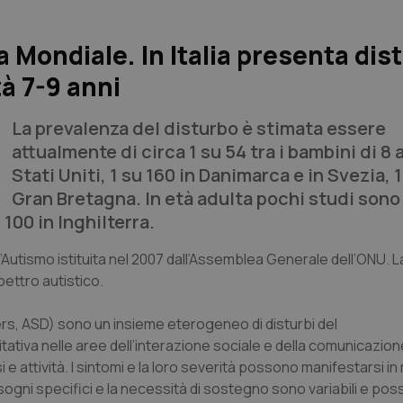
a Mondiale. In Italia presenta dist
tà 7-9 anni
La prevalenza del disturbo è stimata essere
attualmente di circa 1 su 54 tra i bambini di 8 
Stati Uniti, 1 su 160 in Danimarca e in Svezia, 1
Gran Bretagna. In età adulta pochi studi sono 
100 in Inghilterra.
l’Autismo istituita nel 2007 dall’Assemblea Generale dell’ONU. 
spettro autistico.
ers, ASD) sono un insieme eterogeneo di disturbi del
tiva nelle aree dell’interazione sociale e della comunicazion
i e attività. I sintomi e la loro severità possono manifestarsi i
gni specifici e la necessità di sostegno sono variabili e po