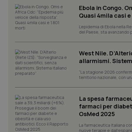
Ebola in Congo. Om
Quasi 4mila casi e
I cookie necessari con
L’epidemia di Ebola nella R
e l'accesso alle aree 
del Paese, sta avanzando pi
Nome
VISITOR_PRIVACY_
West Nile. D’Alteri
allarmismi. Sistem
“La stagione 2026 conferma
CookieScriptConse
territorio nazionale, con un
La spesa farmaceut
tracking-sites-ironf
farmaci per diabete
tracking-enable
OsMed 2025
tracking-sites-ironf
session-id
La farmaceutica italiana co
nuove terapie e dall'espan