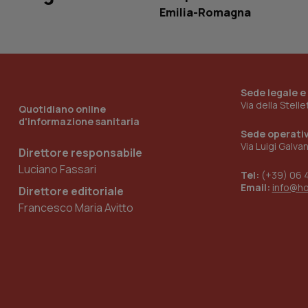
Emilia-Romagna
__Secure-YNID
YSC
Sede legale e
Via della Stell
Quotidiano online
__Secure-
d'informazione sanitaria
ROLLOUT_TOKEN
Sede operati
Via Luigi Galva
Direttore responsabile
tracking-sites-
ironfish-tracking-
Luciano Fassari
named-enable
Tel:
(+39) 06 
Email:
info@h
Direttore editoriale
Francesco Maria Avitto