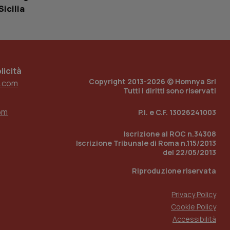
Sicilia
 tenere traccia
i Youtube incorporati
tore del sito web sta
ell'interfaccia di
 tenere traccia
icità
Copyright 2013-2026 © Homnya Srl
.com
r la gestione
Tutti i diritti sono riservati
one dell’esperienza
om
P.I. e C.F. 13026241003
e per abilitare il
loggato con identity
Iscrizione al ROC n.34308
Iscrizione Tribunale di Roma n.115/2013
del 22/05/2013
Riproduzione riservata
Privacy Policy
Cookie Policy
Accessibilità