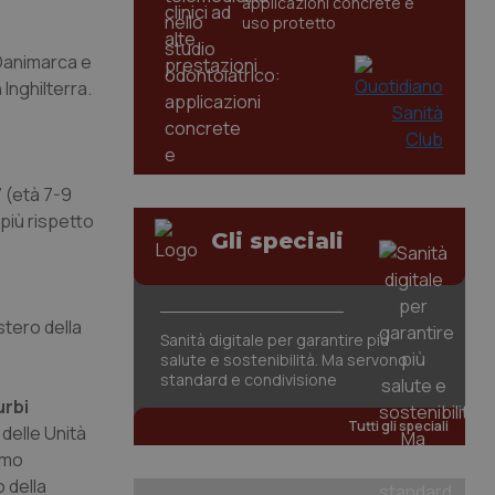
applicazioni concrete e
uso protetto
n Danimarca e
 Inghilterra.
7 (età 7-9
più rispetto
Gli speciali
stero della
Sanità digitale per garantire più
salute e sostenibilità. Ma servono
standard e condivisione
urbi
Tutti gli speciali
 delle Unità
smo
 della