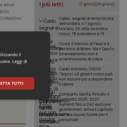
I più letti
de ad un
[7 giorni]
[30 giorni]
alute
L’obiettivo,
Caldo, segnali di lenta ritirata
dell'ondata: il 7 agosto
restano 26 città da bollino
rosso, l'8 scendono a 19
Covid. Il silenzio di Fauci e il
ita
perdono di Biden. Ma il Quinto
er
Emendamento non è
ilizzando il
un’ammissione di colpa
cookie.
Leggi di
Caldo estremo, FADOI:
“Sopra i 40 gradi il corpo può
non riuscire più a disperdere
ETTA TUTTI
il calore”
Comparto Sanità. Firmato il
contratto 2025-2027.
keting
Aumenti fino a 240 euro per
gli infermieri, arriva il capitolo
sull'IA e nuove tutele per il
personale