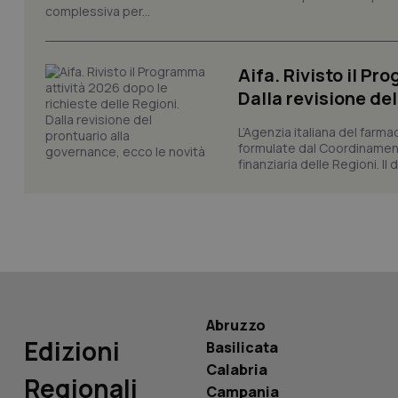
_ga
complessiva per...
Aifa. Rivisto il Pr
Dalla revisione de
L’Agenzia italiana del farma
PHPSESSID
formulate dal Coordinamen
finanziaria delle Regioni. Il
_ga_KM60CM4NPH
Abruzzo
Nome
Nome
Edizioni
Basilicata
VISITOR_INFO1_LIV
_ga_0VMQEQKQ1N
Calabria
Regionali
Campania