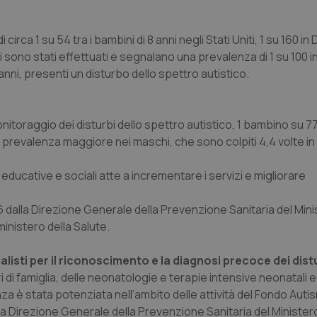
rca 1 su 54 tra i bambini di 8 anni negli Stati Uniti, 1 su 160 i
i sono stati effettuati e segnalano una prevalenza di 1 su 100 in
9 anni, presenti un disturbo dello spettro autistico.
monitoraggio dei disturbi dello spettro autistico, 1 bambino su 7
 prevalenza maggiore nei maschi, che sono colpiti 4,4 volte in 
 educative e sociali atte a incrementare i servizi e migliorare
 dalla Direzione Generale della Prevenzione Sanitaria del Mini
ministero della Salute.
listi per il riconoscimento e la diagnosi precoce dei dist
ri di famiglia, delle neonatologie e terapie intensive neonatali e
nza è stata potenziata nell’ambito delle attività del Fondo Auti
la Direzione Generale della Prevenzione Sanitaria del Ministero