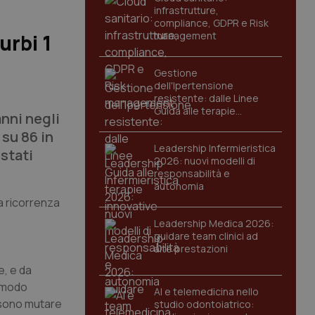
infrastrutture,
compliance, GDPR e Risk
management
urbi 1
Gestione
dell'Ipertensione
resistente: dalle Linee
Guida alle terapie
anni negli
innovative
 su 86 in
Leadership Infermieristica
stati
2026: nuovi modelli di
responsabilità e
autonomia
La ricorrenza
Leadership Medica 2026:
guidare team clinici ad
alte prestazioni
e, e da
n modo
AI e telemedicina nello
ssono mutare
studio odontoiatrico: