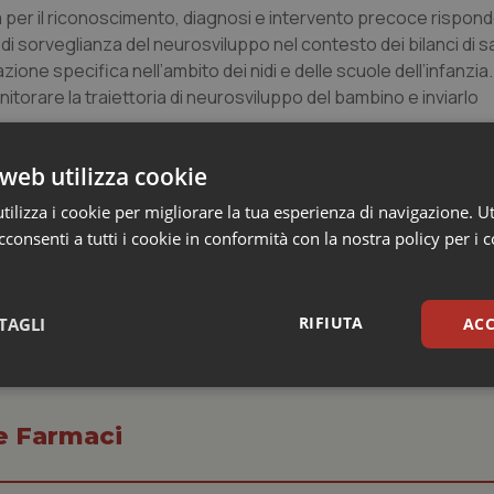
erca per il riconoscimento, diagnosi e intervento precoce rispon
di sorveglianza del neurosviluppo nel contesto dei bilanci di s
ione specifica nell’ambito dei nidi e delle scuole dell’infanzia. 
orare la traiettoria di neurosviluppo del bambino e inviarlo
web utilizza cookie
ico globale delle persone nello spettro nell’intero arco della v
tamento e per la promozione delle autonomie (inclusi percorsi p
ilizza i cookie per migliorare la tua esperienza di navigazione. Ut
tiva) per la definizione di un vero e proprio Progetto di vita.
consenti a tutti i cookie in conformità con la nostra policy per i 
RIFIUTA
TAGLI
ACC
sari
Statistici
Mar
 e Farmaci