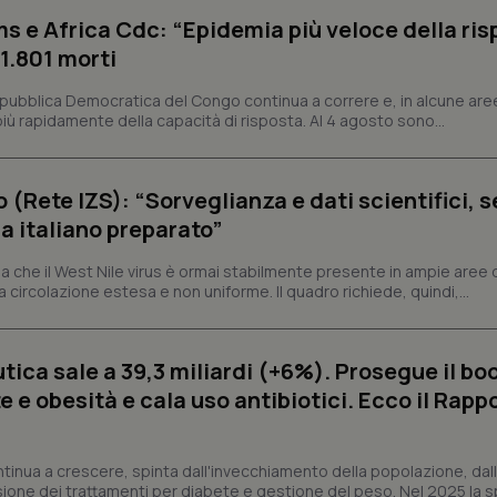
s e Africa Cdc: “Epidemia più veloce della ris
 1.801 morti
Necessari
Statistici
Marketing
tribuiscono a rendere fruibile il sito web abilitandone funzionalità di base quali la nav
epubblica Democratica del Congo continua a correre e, in alcune aree
protette del sito. Il sito web non è in grado di funzionare correttamente senza questi coo
ù rapidamente della capacità di risposta. Al 4 agosto sono...
Fornitore
/
Dominio
Scadenza
Descrizione
METADATA
5 mesi 4
Questo cookie viene utilizzato p
YouTube
settimane
scelte di consenso e privacy dell'
.youtube.com
o (Rete IZS): “Sorveglianza e dati scientifici, 
interazione con il sito. Registra i
a italiano preparato”
del visitatore riguardo a varie pol
impostazioni sulla privacy, garan
preferenze siano onorate nelle se
 che il West Nile virus è ormai stabilmente presente in ampie aree 
nt
5 mesi 3
Questo cookie viene utilizzato da
CookieScript
a circolazione estesa e non uniforme. Il quadro richiede, quindi,...
settimane
Script.com per ricordare le pref
www.quotidianosanita.it
sui cookie dei visitatori. È neces
dei cookie di Cookie-Script.com 
correttamente.
ica sale a 39,3 miliardi (+6%). Prosegue il bo
ish-
www.quotidianosanita.it
4
Questo cookie è impostato dall'a
 e obesità e cala uso antibiotici. Ecco il Rapp
settimane
abilitare il sistema di tracking a
2 giorni
ish-
www.quotidianosanita.it
4
Questo cookie è impostato dall'a
settimane
assegnare un identificatore generi
ntinua a crescere, spinta dall'invecchiamento della popolazione, dall'
2 giorni
sione dei trattamenti per diabete e gestione del peso. Nel 2025 la 