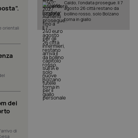
Caldo, l’ondata prosegue. Il 7
posta”.
agosto 26 città restano da
bollino rosso, solo Bolzano
torna in giallo
igazione sulle pagine
 orientali
kie.
er memorizzare le
utente per la loro
senza
 dati sul consenso
itiche e
tendo che le loro
ssioni future.
del
l servizio Cookie-
erenze di consenso
sario che il banner
funzioni
om dei
pplicazione per
orto
nonimo.
pplicazione per
co al visitatore.
arrivo di
spesa