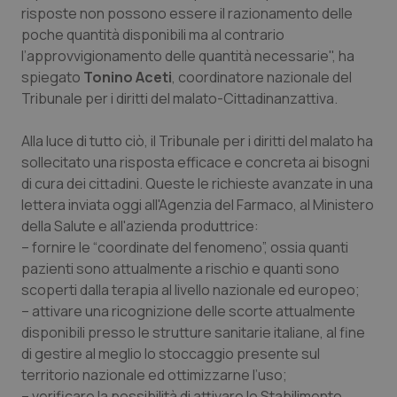
risposte non possono essere il razionamento delle
Piemonte
HIV
poche quantità disponibili ma al contrario
l’approvvigionamento delle quantità necessarie", ha
Provincia Autonoma di Bolzano
Infezioni & Febbre
spiegato
Tonino Aceti
, coordinatore nazionale del
Tribunale per i diritti del malato-Cittadinanzattiva.
Provincia Autonoma di Trento
Ipertensione & Scompenso
Alla luce di tutto ciò, il Tribunale per i diritti del malato ha
sollecitato una risposta efficace e concreta ai bisogni
Puglia
Malattie rare
di cura dei cittadini. Queste le richieste avanzate in una
lettera inviata oggi all'Agenzia del Farmaco, al Ministero
Sardegna
Malattia di Crohn & Rettocolite Ulcerosa
della Salute e all'azienda produttrice:
– fornire le “coordinate del fenomeno”, ossia quanti
Sicilia
Neuroscienze & patologie neurodegenerative
pazienti sono attualmente a rischio e quanti sono
scoperti dalla terapia al livello nazionale ed europeo;
Toscana
Obesità
– attivare una ricognizione delle scorte attualmente
disponibili presso le strutture sanitarie italiane, al fine
Umbria
Oftalmologia
di gestire al meglio lo stoccaggio presente sul
territorio nazionale ed ottimizzarne l’uso;
– verificare la possibilità di attivare lo Stabilimento