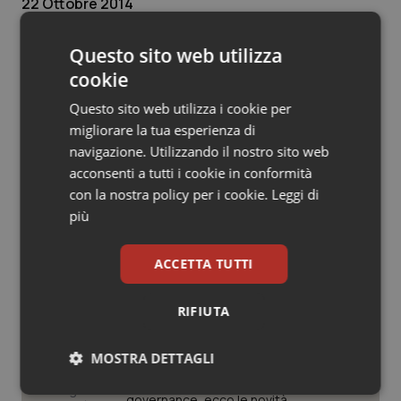
22 Ottobre 2014
Salute orale & impianti
© Riproduzione riservata
Questo sito web utilizza
Sangue & coagulazione
cookie
Questo sito web utilizza i cookie per
Tiroide
migliorare la tua esperienza di
navigazione. Utilizzando il nostro sito web
Tumore al seno
Potrebbe interessarti in
acconsenti a tutti i cookie in conformità
con la nostra policy per i cookie.
Leggi di
Scienza e Farmaci
Tumore ovarico
più
Tumori del Polmone & Testa Collo
La spesa farmaceutica sale a 39,3
ACCETTA TUTTI
miliardi (+6%). Prosegue il boom dei
farmaci per diabete e obesità e cala
Tumori gastrointestinali
uso antibiotici. Ecco il Rapporto
RIFIUTA
OsMed 2025
Ulcera & Reflusso
Aifa. Rivisto il Programma attività 2026
MOSTRA DETTAGLI
dopo le richieste delle Regioni. Dalla
revisione del prontuario alla
Vaccini
Necessari
Statistici
Marketing
governance, ecco le novità