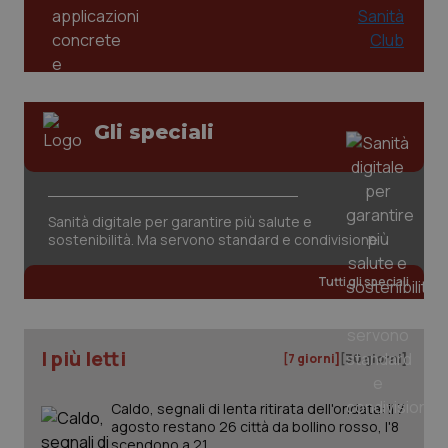
2 gior
tracking-sites-ironfish-
www.quotidianosanita.it
4
session-id
settim
2 gior
Gli speciali
_ga
1 anno
Google LLC
mes
.quotidianosanita.it
Sanità digitale per garantire più salute e
sostenibilità. Ma servono standard e condivisione
Tutti gli speciali
I più letti
[7 giorni]
[30 giorni]
Caldo, segnali di lenta ritirata dell'ondata: il 7
agosto restano 26 città da bollino rosso, l'8
scendono a 21