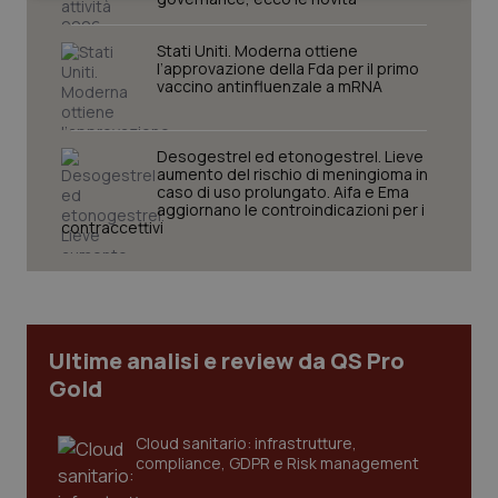
Stati Uniti. Moderna ottiene
l’approvazione della Fda per il primo
vaccino antinfluenzale a mRNA
Necessari
Statistici
Marketing
Desogestrel ed etonogestrel. Lieve
aumento del rischio di meningioma in
caso di uso prolungato. Aifa e Ema
I cookie necessari contribuiscono a rendere fruibile il
aggiornano le controindicazioni per i
sito web abilitandone funzionalità di base quali la
contraccettivi
navigazione sulle pagine e l'accesso alle aree
protette del sito. Il sito web non è in grado di
funzionare correttamente senza questi cookie.
Nome
Fornitore
/
Dominio
Scaden
VISITOR_PRIVACY_METADATA
5 mesi
YouTube
settim
.youtube.com
Ultime analisi e review da QS Pro
Gold
Cloud sanitario: infrastrutture,
compliance, GDPR e Risk management