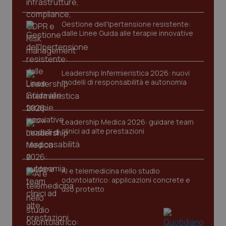
Gestione dell'Ipertensione resistente:
dalle Linee Guida alle terapie innovative
Leadership Infermieristica 2026: nuovi
modelli di responsabilità e autonomia
CookieScriptConsent
5 mesi
CookieScript
settim
www.quotidianosanita.it
Leadership Medica 2026: guidare team
clinici ad alte prestazioni
AI e telemedicina nello studio
odontoiatrico: applicazioni concrete e
uso protetto
tracking-sites-ironfish-
www.quotidianosanita.it
4
tracking-enable
settim