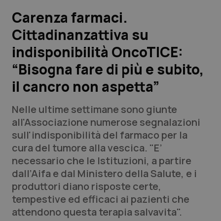
Carenza farmaci.
Scienza e Farmaci
Cittadinanzattiva su
indisponibilità OncoTICE:
Studi e Analisi
“Bisogna fare di più e subito,
Lettere al direttore
il cancro non aspetta”
Edizioni Regionali
Nelle ultime settimane sono giunte
all'Associazione numerose segnalazioni
QS Pro
sull'indisponibilità del farmaco per la
cura del tumore alla vescica. "E’
Professionisti Sanitari.AI
necessario che le Istituzioni, a partire
dall’Aifa e dal Ministero della Salute, e i
Abruzzo
QS Pro Gold
produttori diano risposte certe,
tempestive ed efficaci ai pazienti che
QS Club
Newsletter
Basilicata
Artrite & artrosi
attendono questa terapia salvavita".