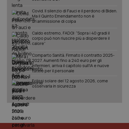
Covid. Il silenzio di Fauci e il perdono di Biden.
Ma il Quinto Emendamento non è
un’ammissione di colpa
Caldo estremo, FADOI: “Sopra i 40 gradi il
corpo può non riuscire più a disperdere il
calore”
Comparto Sanità. Firmato il contratto 2025-
2027. Aumenti fino a 240 euro per gli
infermieri, arriva il capitolo sull'IA e nuove
tutele per il personale
PHPSESSID
Sessio
PHP.net
www.quotidianosanita.it
Eclissi solare del 12 agosto 2026, come
osservarla in sicurezza