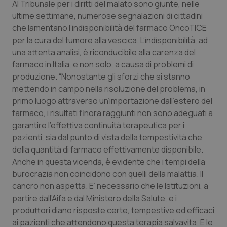
Al Tribunale per i diritti del malato sono giunte, nelle
Calabria
Asma & BPCO
ultime settimane, numerose segnalazioni di cittadini
che lamentano l’indisponibilità del farmaco OncoTICE
Campania
Car-T
per la cura del tumore alla vescica. L’indisponibilità, ad
una attenta analisi, è riconducibile alla carenza del
Emilia-Romagna
Colesterolo & coronaropatie
farmaco in Italia, e non solo, a causa di problemi di
produzione. “Nonostante gli sforzi che si stanno
Friuli Venezia Giulia
Dermatite Atopica
mettendo in campo nella risoluzione del problema, in
primo luogo attraverso un’importazione dall'estero del
Lazio
Diabete & glucometri
farmaco, i risultati finora raggiunti non sono adeguati a
garantire l’effettiva continuità terapeutica per i
pazienti, sia dal punto di vista della tempestività che
Liguria
Disturbi dell’umore
della quantità di farmaco effettivamente disponibile.
Anche in questa vicenda, è evidente che i tempi della
Lombardia
Dolore
burocrazia non coincidono con quelli della malattia. Il
cancro non aspetta. E’ necessario che le Istituzioni, a
Marche
Donna & Salute
partire dall’Aifa e dal Ministero della Salute, e i
produttori diano risposte certe, tempestive ed efficaci
Molise
Epatiti
ai pazienti che attendono questa terapia salvavita. E le