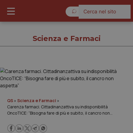
Venerdì 7 Agosto 2026
Scienza e Farmaci
Scienza e Farmaci
Cronache
Governo e Parlamento
QS
»
Scienza e Farmaci
»
Carenza farmaci. Cittadinanzattiva su indisponibilità
OncoTICE: “Bisogna fare di più e subito, il cancro non
Regioni e Asl
aspetta”
Lavoro e Professioni