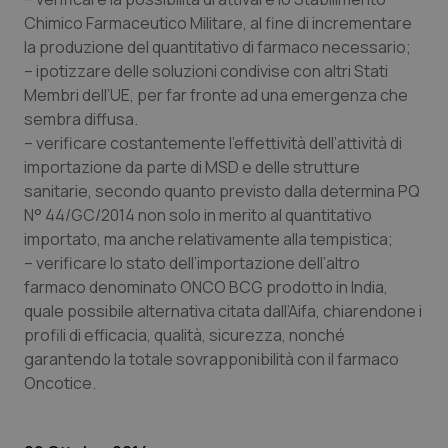
Valle D’Aosta
Oncodermatologia
Chimico Farmaceutico Militare, al fine di incrementare
la produzione del quantitativo di farmaco necessario;
Veneto
Oncoematologia
– ipotizzare delle soluzioni condivise con altri Stati
Membri dell’UE, per far fronte ad una emergenza che
Oncologia & Nutrizione
sembra diffusa.
– verificare costantemente l’effettività dell’attività di
Psoriasi & pelle
importazione da parte di MSD e delle strutture
sanitarie, secondo quanto previsto dalla determina PQ
Quotidiano Cardiologia
N° 44/GC/2014 non solo in merito al quantitativo
importato, ma anche relativamente alla tempistica;
Quotidiano Chirurgia
– verificare lo stato dell’importazione dell’altro
farmaco denominato ONCO BCG prodotto in India,
quale possibile alternativa citata dall’Aifa, chiarendone i
Quotidiano Oncologia
profili di efficacia, qualità, sicurezza, nonché
garantendo la totale sovrapponibilità con il farmaco
Quotidiano Pediatria
Oncotice.
Rene & patologie urogenitali