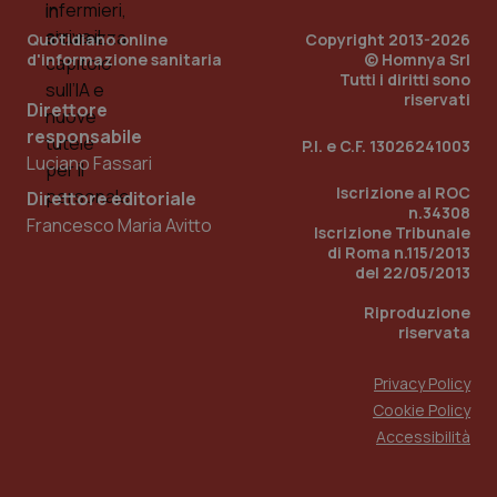
Quotidiano online
Copyright 2013-2026
d'informazione sanitaria
© Homnya Srl
Tutti i diritti sono
riservati
Direttore
responsabile
P.I. e C.F. 13026241003
Luciano Fassari
Iscrizione al ROC
_ga_KM60CM4NPH
.quotidianosanita.it
1 anno
Direttore editoriale
mes
n.34308
Francesco Maria Avitto
Iscrizione Tribunale
di Roma n.115/2013
del 22/05/2013
Riproduzione
riservata
Privacy Policy
Fornitore
/
Cookie Policy
Nome
Scadenza
Descrizion
Dominio
Accessibilità
Nome
Fornitore
/
Dominio
Scadenza
Des
_ga_0VMQEQKQ1N
.quotidianosanita.it
1 anno 1
Questo
mese
cookie
VISITOR_INFO1_LIVE
5 mesi 4
Que
Google LLC
viene
settimane
imp
.youtube.com