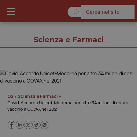
Giovedì 6 Agosto 2026
Scienza e Farmaci
Scienza e Farmaci
Cronache
QS
»
Scienza e Farmaci
»
Covid. Accordo Unicef-Moderna per altre 34 milioni di dosi di
Governo e Parlamento
vaccino a COVAX nel 2021
Regioni e Asl
Lavoro e Professioni