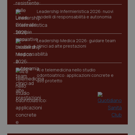
VISITOR_PRIVACY_METADATA
5 mesi
YouTube
settim
.youtube.com
Leadership Infermieristica 2026: nuovi
modelli di responsabilità e autonomia
Leadership Medica 2026: guidare team
clinici ad alte prestazioni
AI e telemedicina nello studio
odontoiatrico: applicazioni concrete e
uso protetto
CookieScriptConsent
5 mesi
CookieScript
settim
www.quotidianosanita.it