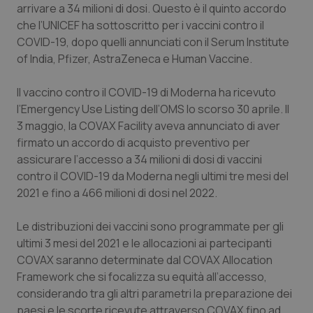
arrivare a 34 milioni di dosi. Questo è il quinto accordo
Calabria
Asma & BPCO
che l’UNICEF ha sottoscritto per i vaccini contro il
COVID-19, dopo quelli annunciati con il Serum Institute
Campania
Car-T
of India, Pfizer, AstraZeneca e Human Vaccine.
Emilia-Romagna
Colesterolo & coronaropatie
Il vaccino contro il COVID-19 di Moderna ha ricevuto
l’Emergency Use Listing dell’OMS lo scorso 30 aprile. Il
Friuli Venezia Giulia
Dermatite Atopica
3 maggio, la COVAX Facility aveva annunciato di aver
firmato un accordo di acquisto preventivo per
Lazio
Diabete & glucometri
assicurare l’accesso a 34 milioni di dosi di vaccini
contro il COVID-19 da Moderna negli ultimi tre mesi del
Liguria
Disturbi dell’umore
2021 e fino a 466 milioni di dosi nel 2022.
Le distribuzioni dei vaccini sono programmate per gli
Lombardia
Dolore
ultimi 3 mesi del 2021 e le allocazioni ai partecipanti
COVAX saranno determinate dal COVAX Allocation
Marche
Donna & Salute
Framework che si focalizza su equità all’accesso,
considerando tra gli altri parametri la preparazione dei
Molise
Epatiti
paesi e le scorte ricevute attraverso COVAX fino ad