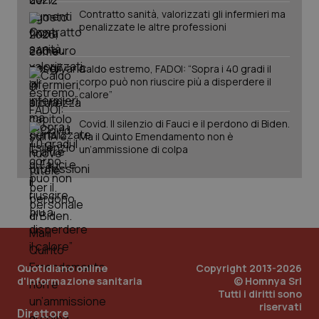
Contratto sanità, valorizzati gli infermieri ma
penalizzate le altre professioni
Caldo estremo, FADOI: “Sopra i 40 gradi il
corpo può non riuscire più a disperdere il
calore”
Covid. Il silenzio di Fauci e il perdono di Biden.
Ma il Quinto Emendamento non è
un’ammissione di colpa
Quotidiano online
Copyright 2013-2026
d'informazione sanitaria
© Homnya Srl
Tutti i diritti sono
PHPSESSID
riservati
Sessio
PHP.net
Direttore
www.quotidianosanita.it