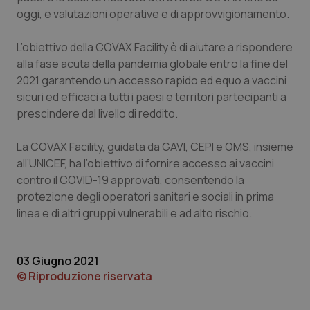
oggi, e valutazioni operative e di approvvigionamento.
Piemonte
HIV
L’obiettivo della COVAX Facility è di aiutare a rispondere
Provincia Autonoma di Bolzano
Infezioni & Febbre
alla fase acuta della pandemia globale entro la fine del
2021 garantendo un accesso rapido ed equo a vaccini
Provincia Autonoma di Trento
Ipertensione & Scompenso
sicuri ed efficaci a tutti i paesi e territori partecipanti a
prescindere dal livello di reddito.
Puglia
Malattie rare
La COVAX Facility, guidata da GAVI, CEPI e OMS, insieme
all’UNICEF, ha l’obiettivo di fornire accesso ai vaccini
Sardegna
Malattia di Crohn & Rettocolite Ulcerosa
contro il COVID-19 approvati, consentendo la
protezione degli operatori sanitari e sociali in prima
Sicilia
Neuroscienze & patologie neurodegenerative
linea e di altri gruppi vulnerabili e ad alto rischio.
Toscana
Obesità
03 Giugno 2021
Umbria
Oftalmologia
© Riproduzione riservata