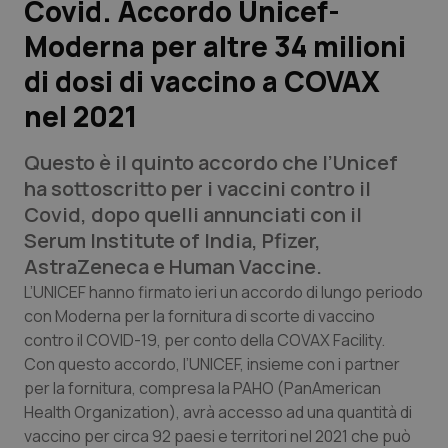
Covid. Accordo Unicef-
Moderna per altre 34 milioni
Scienza e Farmaci
di dosi di vaccino a COVAX
Studi e Analisi
nel 2021
Lettere al direttore
Questo è il quinto accordo che l’Unicef
ha sottoscritto per i vaccini contro il
Edizioni Regionali
Covid, dopo quelli annunciati con il
Serum Institute of India, Pfizer,
QS Pro
AstraZeneca e Human Vaccine.
L’UNICEF hanno firmato ieri un accordo di lungo periodo
Professionisti Sanitari.AI
con Moderna per la fornitura di scorte di vaccino
contro il COVID-19, per conto della COVAX Facility.
Abruzzo
QS Pro Gold
Con questo accordo, l’UNICEF, insieme con i partner
per la fornitura, compresa la PAHO (PanAmerican
QS Club
Newsletter
Basilicata
Artrite & artrosi
Health Organization), avrà accesso ad una quantità di
vaccino per circa 92 paesi e territori nel 2021 che può