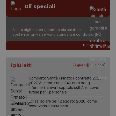
Gli speciali
Sanità digitale per garantire più salute e
sostenibilità. Ma servono standard e condivisione
tracking-sites-ironfish-
www.quotidianosanita.it
4
tracking-enable
settim
Tutti gli speciali
2 gior
I più letti
[7 giorni]
[30 giorni]
tracking-sites-ironfish-
www.quotidianosanita.it
4
session-id
settim
2 gior
Comparto Sanità. Firmato il contratto 2025-
2027. Aumenti fino a 240 euro per gli
infermieri, arriva il capitolo sull'IA e nuove
tutele per il personale
_ga
1 anno
Google LLC
mes
.quotidianosanita.it
Eclissi solare del 12 agosto 2026, come
osservarla in sicurezza