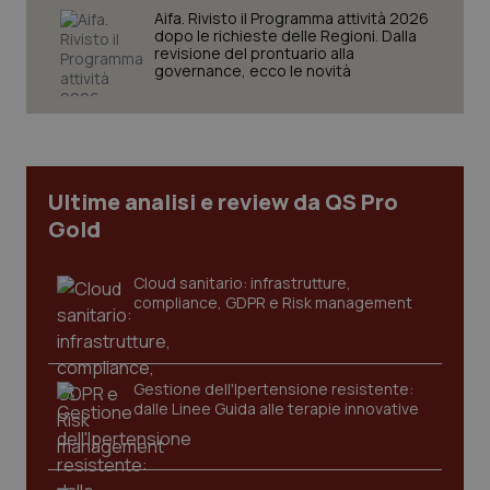
VISITOR_PRIVACY_METADATA
5 mesi
YouTube
Aifa. Rivisto il Programma attività 2026
settim
.youtube.com
dopo le richieste delle Regioni. Dalla
revisione del prontuario alla
governance, ecco le novità
Ultime analisi e review da QS Pro
Gold
Cloud sanitario: infrastrutture,
compliance, GDPR e Risk management
CookieScriptConsent
5 mesi
CookieScript
settim
www.quotidianosanita.it
Gestione dell'Ipertensione resistente:
dalle Linee Guida alle terapie innovative