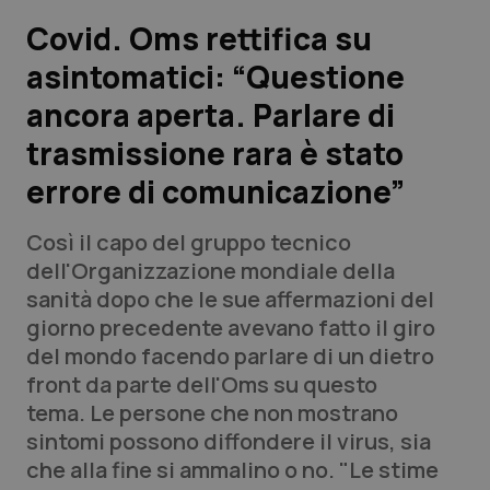
Covid. Oms rettifica su
Scienza e Farmaci
asintomatici: “Questione
ancora aperta. Parlare di
Studi e Analisi
trasmissione rara è stato
Lettere al direttore
errore di comunicazione”
Edizioni Regionali
Così il capo del gruppo tecnico
dell'Organizzazione mondiale della
QS Pro
sanità dopo che le sue affermazioni del
giorno precedente avevano fatto il giro
Professionisti Sanitari.AI
del mondo facendo parlare di un dietro
front da parte dell'Oms su questo
Abruzzo
QS Pro Gold
tema. Le persone che non mostrano
sintomi possono diffondere il virus, sia
QS Club
Newsletter
Basilicata
Artrite & artrosi
che alla fine si ammalino o no. "Le stime