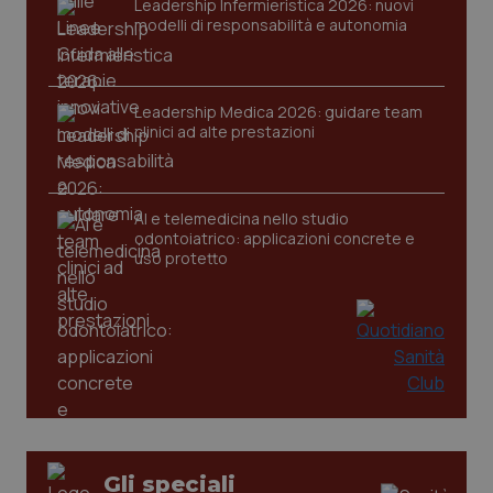
Leadership Infermieristica 2026: nuovi
modelli di responsabilità e autonomia
Leadership Medica 2026: guidare team
clinici ad alte prestazioni
tracking-sites-ironfish-
www.quotidianosanita.it
4
tracking-enable
settim
2 gior
AI e telemedicina nello studio
odontoiatrico: applicazioni concrete e
uso protetto
tracking-sites-ironfish-
www.quotidianosanita.it
4
session-id
settim
2 gior
_ga
1 anno
Google LLC
mes
.quotidianosanita.it
Gli speciali