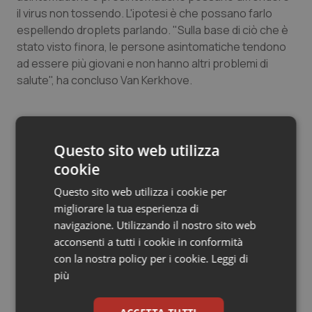
il virus non tossendo. L'ipotesi è che possano farlo
Salute orale & impianti
espellendo droplets parlando. "Sulla base di ciò che è
stato visto finora, le persone asintomatiche tendono
Sangue & coagulazione
ad essere più giovani e non hanno altri problemi di
salute", ha concluso Van Kerkhove.
Tiroide
Tumore al seno
Questo sito web utilizza
Tumore ovarico
cookie
G.R.
Questo sito web utilizza i cookie per
Tumori del Polmone & Testa Collo
migliorare la tua esperienza di
navigazione. Utilizzando il nostro sito web
09 Giugno 2020
Tumori gastrointestinali
acconsenti a tutti i cookie in conformità
© Riproduzione riservata
con la nostra policy per i cookie.
Leggi di
Ulcera & Reflusso
più
Vaccini