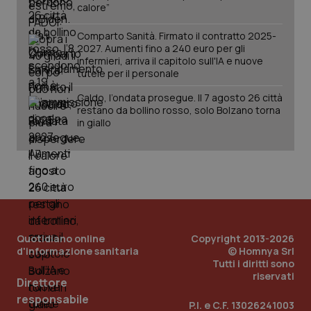
calore”
Comparto Sanità. Firmato il contratto 2025-
2027. Aumenti fino a 240 euro per gli
infermieri, arriva il capitolo sull'IA e nuove
tutele per il personale
Caldo, l’ondata prosegue. Il 7 agosto 26 città
restano da bollino rosso, solo Bolzano torna
in giallo
_ga_KM60CM4NPH
.quotidianosanita.it
1 anno
Quotidiano online
Copyright 2013-2026
mes
d'informazione sanitaria
© Homnya Srl
Tutti i diritti sono
riservati
Direttore
responsabile
P.I. e C.F. 13026241003