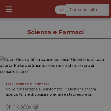
Sabato 8 Agosto 2026
Scienza e Farmaci
Scienza e Farmaci
Cronache
Governo e Parlamento
QS
»
Scienza e Farmaci
»
Covid. Oms rettifica su asintomatici: “Questione ancora
aperta. Parlare di trasmissione rara è stato errore di
Regioni e Asl
comunicazione”
Lavoro e Professioni