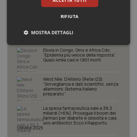
ACCETTA TUTTI
RIFIUTA
Potrebbe interessarti in
Scienza e Farmaci
MOSTRA DETTAGLI
Necessari
Statistici
Marketing
Ebola in Congo. Oms e Africa Cdc:
“Epidemia più veloce della risposta”.
Quasi 4mila casi e 1.801 morti
West Nile. D’Alterio (Rete IZS):
“Sorveglianza e dati scientifici, senza
allarmismi. Sistema italiano
Necessari
Statistici
Marketing
preparato”
I cookie necessari contribuiscono a rendere fruibile il
sito web abilitandone funzionalità di base quali la
La spesa farmaceutica sale a 39,3
navigazione sulle pagine e l'accesso alle aree
miliardi (+6%). Prosegue il boom dei
protette del sito. Il sito web non è in grado di
farmaci per diabete e obesità e cala
funzionare correttamente senza questi cookie.
uso antibiotici. Ecco il Rapporto
OsMed 2025
Nome
Fornitore
/
Dominio
Scaden