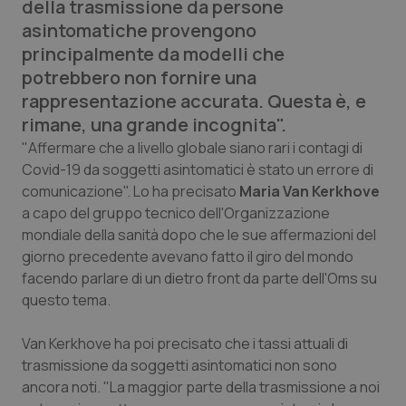
della trasmissione da persone
Calabria
Asma & BPCO
asintomatiche provengono
principalmente da modelli che
Campania
Car-T
potrebbero non fornire una
rappresentazione accurata. Questa è, e
Emilia-Romagna
Colesterolo & coronaropatie
rimane, una grande incognita".
"Affermare che a livello globale siano rari i contagi di
Friuli Venezia Giulia
Dermatite Atopica
Covid-19 da soggetti asintomatici è stato un errore di
comunicazione". Lo ha precisato
Maria Van Kerkhove
Lazio
Diabete & glucometri
a capo del gruppo tecnico dell'Organizzazione
mondiale della sanità dopo che le sue affermazioni del
Liguria
Disturbi dell’umore
giorno precedente avevano fatto il giro del mondo
facendo parlare di un dietro front da parte dell'Oms su
Lombardia
Dolore
questo tema.
Marche
Donna & Salute
Van Kerkhove ha poi precisato che i tassi attuali di
trasmissione da soggetti asintomatici non sono
ancora noti. "La maggior parte della trasmissione a noi
Molise
Epatiti