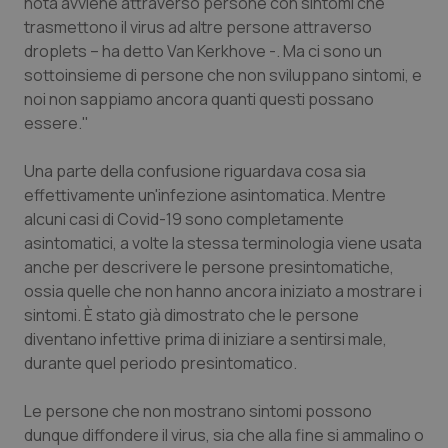
nota avviene attraverso persone con sintomi che
trasmettono il virus ad altre persone attraverso
Piemonte
HIV
droplets – ha detto Van Kerkhove -. Ma ci sono un
sottoinsieme di persone che non sviluppano sintomi, e
Provincia Autonoma di Bolzano
Infezioni & Febbre
noi non sappiamo ancora quanti questi possano
essere."
Provincia Autonoma di Trento
Ipertensione & Scompenso
Una parte della confusione riguardava cosa sia
Puglia
Malattie rare
effettivamente un'infezione asintomatica. Mentre
alcuni casi di Covid-19 sono completamente
Sardegna
Malattia di Crohn & Rettocolite Ulcerosa
asintomatici, a volte la stessa terminologia viene usata
anche per descrivere le persone presintomatiche,
ossia quelle che non hanno ancora iniziato a mostrare i
Sicilia
Neuroscienze & patologie neurodegenerative
sintomi. È stato già dimostrato che le persone
diventano infettive prima di iniziare a sentirsi male,
Toscana
Obesità
durante quel periodo presintomatico.
Umbria
Oftalmologia
Le persone che non mostrano sintomi possono
dunque diffondere il virus, sia che alla fine si ammalino o