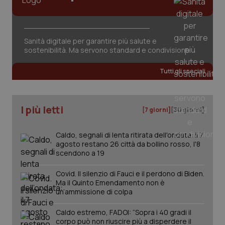
Sanità digitale per garantire più salute e
sostenibilità. Ma servono standard e condivisione
Tutti gli speciali
I più letti
[7 giorni]
[30 giorni]
Caldo, segnali di lenta ritirata dell'ondata: il 7
agosto restano 26 città da bollino rosso, l'8
scendono a 19
Covid. Il silenzio di Fauci e il perdono di Biden.
Ma il Quinto Emendamento non è
un’ammissione di colpa
PHPSESSID
Sessio
PHP.net
Caldo estremo, FADOI: “Sopra i 40 gradi il
www.quotidianosanita.it
corpo può non riuscire più a disperdere il