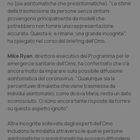
Valle D’Aosta
Oncodermatologia
no (sia asintomatiche che presintomatiche). "Le stime
della trasmissione da persone senza sintomi
Veneto
Oncoematologia
provengono principalmente da modelli che
potrebbero non fornire una rappresentazione
Oncologia & Nutrizione
accurata. Questa è, e rimane, una grande incognita",
ha spiegato nel corso del briefing dell'Oms.
Psoriasi & pelle
Mike Ryan
, direttore esecutivo del Programma per le
emergenze sanitarie dell'Oms, ha confermato che c'è
Quotidiano Cardiologia
ancora molto da imparare sulla possibile diffusione
asintomatica del coronavirus. "Qualunque sia la
Quotidiano Chirurgia
percentuale di malattia che viene trasmessa da
individui asintomatici, come diceva Maria, resta un dato
Quotidiano Oncologia
sconosciuto. Ci sono ancora tante risposte da fornire
su questo aspetto ignoto".
Quotidiano Pediatria
Altre incognite sollevate dagli esperti dell'Oms
Rene & patologie urogenitali
includono le modalità attraverso le quali le persone
asintomatiche o presintomatiche possano diffondere