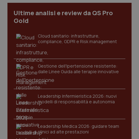
Ultime analisi e review da QS Pro
tracking-sites-ironfish-
www.quotidianosanita.it
4
Gold
tracking-enable
settim
2 gior
Cloud sanitario: infrastrutture,
compliance, GDPR e Risk management
tracking-sites-ironfish-
www.quotidianosanita.it
4
session-id
settim
2 gior
Gestione dell'Ipertensione resistente:
dalle Linee Guida alle terapie innovative
_ga
1 anno
Google LLC
mes
.quotidianosanita.it
Leadership Infermieristica 2026: nuovi
modelli di responsabilità e autonomia
Leadership Medica 2026: guidare team
clinici ad alte prestazioni