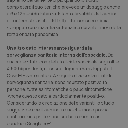
sapremo certamente di più quando lo studio
Valle D’Aosta
Oncodermatologia
completerà il suo iter, che prevede un dosaggio anche
a 6 e 12 mesi di distanza. Intanto, la validità del vaccino
Veneto
Oncoematologia
è confermata anche dal fatto che nessuno abbia
sviluppato una malattia sintomatica durante i mesi della
Oncologia & Nutrizione
terza ondata pandemica”.
Psoriasi & pelle
Un altro dato interessante riguarda la
sorveglianza sanitaria interna dell’ospedale.
Da
Quotidiano Cardiologia
quando è stato completato il ciclo vaccinale sugli oltre
4.500 dipendenti, nessuno di questi ha sviluppato il
Quotidiano Chirurgia
Covid-19 sintomatico. A seguito di accertamenti di
sorveglianza sanitaria, sono risultate positive 14
persone, tutte asintomatiche o paucisintomatiche.
Quotidiano Oncologia
“Anche questo dato è particolarmente positivo.
Considerando la circolazione delle varianti, lo studio
Quotidiano Pediatria
suggerisce che il vaccino in qualche modo possa
conferire una protezione anche in questi casi-
Rene & patologie urogenitali
conclude Scaglione-”.