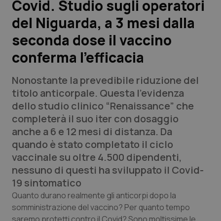
Covid. Studio sugli operatori
del Niguarda, a 3 mesi dalla
Scienza e Farmaci
seconda dose il vaccino
Studi e Analisi
conferma l’efficacia
Lettere al direttore
Nonostante la prevedibile riduzione del
titolo anticorpale. Questa l’evidenza
Edizioni Regionali
dello studio clinico “Renaissance” che
completerà il suo iter con dosaggio
QS Pro
anche a 6 e 12 mesi di distanza. Da
quando è stato completato il ciclo
Professionisti Sanitari.AI
vaccinale su oltre 4.500 dipendenti,
nessuno di questi ha sviluppato il Covid-
Abruzzo
QS Pro Gold
19 sintomatico
Quanto durano realmente gli anticorpi dopo la
QS Club
Newsletter
Basilicata
Artrite & artrosi
somministrazione del vaccino? Per quanto tempo
saremo protetti contro il Covid? Sono moltissime le