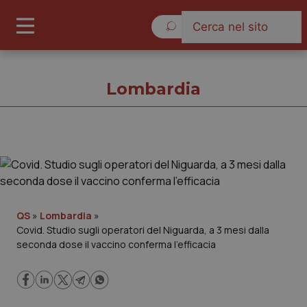
Giovedì 6 Agosto 2026
Lombardia
Lombardia
Cronache
QS
»
Lombardia
»
Covid. Studio sugli operatori del Niguarda, a 3 mesi dalla
Governo e Parlamento
seconda dose il vaccino conferma l’efficacia
Regioni e Asl
Lavoro e Professioni