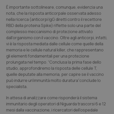
Salute orale & impianti
È importante sottolineare, comunque, evidenzia una
nota, che la risposta anticorpale osservata adesso
Sangue & coagulazione
nella ricerca (anticorpi IgG diretti contro il recettore
RBD della proteina Spike) riflette solo una parte del
complesso meccanismo di protezione attivato
Tiroide
dall’organismo con il vaccino. Oltre agli anticorpi, infatti,
vi è la risposta mediata dalle cellule come quelle della
Tumore al seno
memoria e le cellule natural killer, che rappresentano
gli elementi fondamentali per una protezione
Tumore ovarico
prolungata nel tempo. “Conclusa la prima fase dello
studio, approfondiremo la risposta delle cellule T,
Tumori del Polmone & Testa Collo
quelle deputate alla memoria, per capire se il vaccino
può indurre un'immunità molto duratura”conclude lo
Tumori gastrointestinali
specialista.
In attesa di analizzare come risponderà il sistema
Ulcera & Reflusso
immunitario degli operatori di Niguarda trascorsi 6 e 12
mesi dalla vaccinazione, i ricercatori dell’ospedale
Vaccini