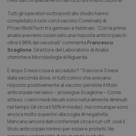
mesi dal completamento del ciclo di immunizzazione.
Piemonte
HIV
Tutti gli operatori sottoposti allo studio hanno
completato il ciclo con il vaccino Comirnaty di
Provincia Autonoma di Bolzano
Infezioni & Febbre
Pfizer/BioNTech tra gennaio e febbraio. “Con la prima
analisi avevamo osservato una risposta anticorpale in
Provincia Autonoma di Trento
Ipertensione & Scompenso
oltre il 98% dei vaccinati” commenta
Francesco
Scaglione
, Direttore del Laboratorio di Analisi
chimiche e Microbiologia di Niguarda.
Puglia
Malattie rare
E dopo 3 mesi cosa è accaduto? “Trascorsi 3 mesi
Sardegna
Malattia di Crohn & Rettocolite Ulcerosa
dalla seconda dose, in tutti coloro che avevano
risposto positivamente al vaccino persiste il titolo
Sicilia
Neuroscienze & patologie neurodegenerative
anticorpale nel siero – prosegue Scaglione – Come
atteso, i valori medi rilevati sono naturalmente diminuiti
Toscana
Obesità
nel tempo (di circa il 50% in media), ma comunque sono
ancora molto superiori alla soglia di negatività.
Umbria
Oftalmologia
Mancano ancora dati confermati circa il cut-off, cioè il
titolo anticorpale minimo per essere protetti. Ne