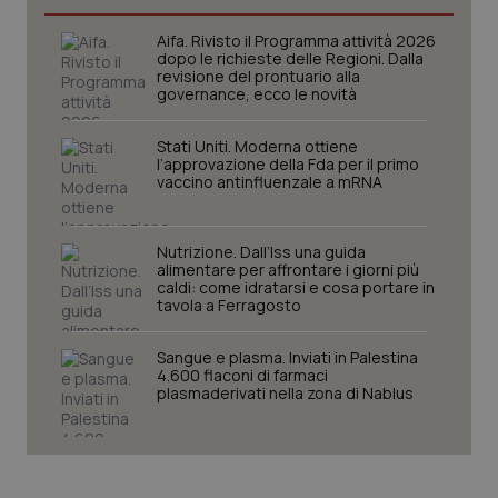
Aifa. Rivisto il Programma attività 2026
dopo le richieste delle Regioni. Dalla
revisione del prontuario alla
governance, ecco le novità
Stati Uniti. Moderna ottiene
l’approvazione della Fda per il primo
vaccino antinfluenzale a mRNA
Nutrizione. Dall’Iss una guida
alimentare per affrontare i giorni più
CookieScriptConsent
5 mesi
CookieScript
caldi: come idratarsi e cosa portare in
settim
www.quotidianosanita.it
tavola a Ferragosto
Sangue e plasma. Inviati in Palestina
4.600 flaconi di farmaci
plasmaderivati nella zona di Nablus