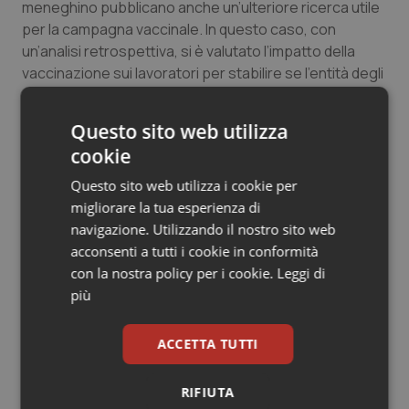
meneghino pubblicano anche un’ulteriore ricerca utile
per la campagna vaccinale. In questo caso, con
un’analisi retrospettiva, si è valutato l’impatto della
vaccinazione sui lavoratori per stabilire se l’entità degli
effetti collaterali fosse tale da influire negativamente
sulle attività in corso dell’Ospedale.
Questo sito web utilizza
cookie
A partire da una casistica ancora più ampia di quella
dello studio Renassaince, con un campione allargato a
Questo sito web utilizza i cookie per
4.043 persone, la ricerca rivela che solo l’1,6% dei
migliorare la tua esperienza di
professionisti di Niguarda si è dovuto assentare dal
navigazione. Utilizzando il nostro sito web
lavoro a causa di effetti collaterali (comunque lievi)
acconsenti a tutti i cookie in conformità
dopo la prima somministrazione del vaccino Comirnaty
con la nostra policy per i cookie.
Leggi di
e circa il 6% dopo il richiamo (che come noto evoca una
più
risposta più forte rispetto alla prima iniezione). In
media, le assenze sono state di 2 giorni e con effetti
ACCETTA TUTTI
collaterali più accentuati nei lavoratori che avevano
precedentemente contratto il virus.
RIFIUTA