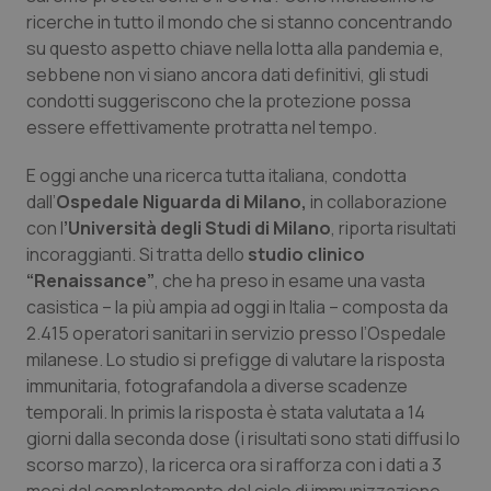
Calabria
Asma & BPCO
ricerche in tutto il mondo che si stanno concentrando
su questo aspetto chiave nella lotta alla pandemia e,
Campania
Car-T
sebbene non vi siano ancora dati definitivi, gli studi
condotti suggeriscono che la protezione possa
essere effettivamente protratta nel tempo.
Emilia-Romagna
Colesterolo & coronaropatie
E oggi anche una ricerca tutta italiana, condotta
Friuli Venezia Giulia
Dermatite Atopica
dall’
Ospedale Niguarda di Milano,
in collaborazione
con l
’Università degli Studi di Milano
, riporta risultati
Lazio
Diabete & glucometri
incoraggianti. Si tratta dello
studio clinico
“Renaissance”
, che ha preso in esame una vasta
Liguria
Disturbi dell’umore
casistica – la più ampia ad oggi in Italia – composta da
2.415 operatori sanitari in servizio presso l’Ospedale
Lombardia
Dolore
milanese. Lo studio si prefigge di valutare la risposta
immunitaria, fotografandola a diverse scadenze
temporali. In primis la risposta è stata valutata a 14
Marche
Donna & Salute
giorni dalla seconda dose (i risultati sono stati diffusi lo
scorso marzo), la ricerca ora si rafforza con i dati a 3
Molise
Epatiti