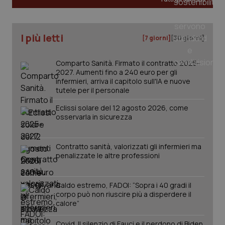
I più letti
[7 giorni]
[30 giorni]
Comparto Sanità. Firmato il contratto 2025-
2027. Aumenti fino a 240 euro per gli
infermieri, arriva il capitolo sull'IA e nuove
tutele per il personale
Eclissi solare del 12 agosto 2026, come
osservarla in sicurezza
_ga_KM60CM4NPH
.quotidianosanita.it
1 anno
mes
Contratto sanità, valorizzati gli infermieri ma
penalizzate le altre professioni
Caldo estremo, FADOI: “Sopra i 40 gradi il
corpo può non riuscire più a disperdere il
calore”
Covid. Il silenzio di Fauci e il perdono di Biden.