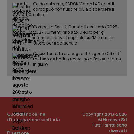
Caldo estremo, FADOI: “Sopra i 40 gradi il
mantener
vid
lo stato
inco
corpo può non riuscire più a disperdere il
della
può
calore”
sessione.
det
vis
web
Comparto Sanità. Firmato il contratto 2025-
uti
2027. Aumenti fino a 240 euro per gli
nuo
infermieri, arriva il capitolo sull'IA e nuove
ver
dell
tutele per il personale
You
Caldo, l’ondata prosegue. Il 7 agosto 26 città
__Secure-YNID
.youtube.com
5 mesi 4
Que
restano da bollino rosso, solo Bolzano torna
settimane
imp
You
in giallo
ten
pre
del
vid
inco
può
det
vis
web
uti
nuo
ver
Quotidiano online
Copyright 2013-2026
dell
d'informazione sanitaria
© Homnya Srl
You
Tutti i diritti sono
riservati
YSC
Sessione
Que
Google LLC
Direttore