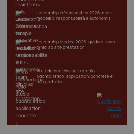
Leadership Infermieristica 2026: nuovi
modelli di responsabilità e autonomia
Leadership Medica 2026: guidare team
clinici ad alte prestazioni
PHPSESSID
Sessio
PHP.net
www.quotidianosanita.it
AI e telemedicina nello studio
odontoiatrico: applicazioni concrete e
uso protetto