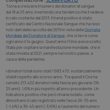
Torna a crescere il numero dei donatori di sangue
Calabria
Asma & BPCO
dai 18 ai 25 anni, invertendo una tendenza che li vedeva
in calo costante dal 2013. Il trend positivo è stato
Campania
Car-T
certificato dal Centro Nazionale Sangue che ha reso
noti i dati della raccolta del 2019 in vista della
Giornata
Emilia-Romagna
Colesterolo & coronaropatie
Mondiale del Donatore di Sangue,
che si terrà come
ogni anno il 14 giugno. Quest’anno l’Oms aveva scelto
Friuli Venezia Giulia
Dermatite Atopica
l’Italia per ospitare la manifestazione mondiale, che è
stata rinviata al 2021, sempre nel nostro paese, a
Lazio
Diabete & glucometri
causa della pandemia.
I donatori totali sono stati 1.683.470, sostanzialmente
Liguria
Disturbi dell’umore
stabili rispetto allo scorso anno. Tra questi il Cns ha
censito 213.422 donatori nella fascia più giovane (18-
Lombardia
Dolore
25 anni), 1,6% in più rispetto all’anno precedente. Un
indicatore positivo che però rimane isolato, come
Marche
Donna & Salute
dimostrano il calo registrato nelle fasce 26-35 anni
(-1,4%) e 36-45 anni (-3,6%) e l’aumento del numero