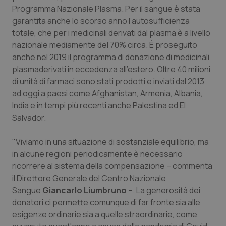
Programma Nazionale Plasma. Per il sangue è stata
Valle D’Aosta
Oncodermatologia
garantita anche lo scorso anno l’autosufficienza
totale, che per i medicinali derivati dal plasma è a livello
Veneto
Oncoematologia
nazionale mediamente del 70% circa. È proseguito
anche nel 2019 il programma di donazione di medicinali
Oncologia & Nutrizione
plasmaderivati in eccedenza all’estero. Oltre 40 milioni
di unità di farmaci sono stati prodotti e inviati dal 2013
Psoriasi & pelle
ad oggi a paesi come Afghanistan, Armenia, Albania,
India e in tempi più recenti anche Palestina ed El
Quotidiano Cardiologia
Salvador.
Quotidiano Chirurgia
"Viviamo in una situazione di sostanziale equilibrio, ma
in alcune regioni periodicamente è necessario
ricorrere al sistema della compensazione – commenta
Quotidiano Oncologia
il Direttore Generale del Centro Nazionale
Sangue
Giancarlo Liumbruno
–. La generosità dei
Quotidiano Pediatria
donatori ci permette comunque di far fronte sia alle
esigenze ordinarie sia a quelle straordinarie, come
Rene & patologie urogenitali