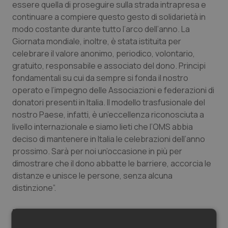
Vaccini
essere quella di proseguire sulla strada intrapresa e
continuare a compiere questo gesto di solidarietà in
modo costante durante tutto l’arco dell’anno. La
Giornata mondiale, inoltre, è stata istituita per
celebrare il valore anonimo, periodico, volontario,
gratuito, responsabile e associato del dono. Principi
fondamentali su cui da sempre si fonda il nostro
operato e l’impegno delle Associazioni e federazioni di
donatori presenti in Italia. Il modello trasfusionale del
nostro Paese, infatti, è un’eccellenza riconosciuta a
livello internazionale e siamo lieti che l’OMS abbia
deciso di mantenere in Italia le celebrazioni dell’anno
prossimo. Sarà per noi un’occasione in più per
dimostrare che il dono abbatte le barriere, accorcia le
distanze e unisce le persone, senza alcuna
distinzione”.
Focus: i dati regionali
Il Friuli Venezia Giulia si conferma la regione con il