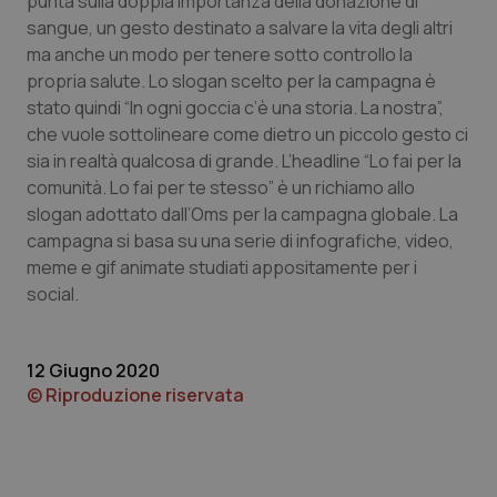
punta sulla doppia importanza della donazione di
sangue, un gesto destinato a salvare la vita degli altri
ma anche un modo per tenere sotto controllo la
propria salute. Lo slogan scelto per la campagna è
Necessari
Statistici
Marketing
stato quindi “In ogni goccia c’è una storia. La nostra”,
che vuole sottolineare come dietro un piccolo gesto ci
I cookie necessari contribuiscono a rendere fruibile il
sito web abilitandone funzionalità di base quali la
sia in realtà qualcosa di grande. L’headline “Lo fai per la
navigazione sulle pagine e l'accesso alle aree
comunità. Lo fai per te stesso” è un richiamo allo
protette del sito. Il sito web non è in grado di
funzionare correttamente senza questi cookie.
slogan adottato dall’Oms per la campagna globale. La
campagna si basa su una serie di infografiche, video,
Nome
Fornitore
/
Dominio
Scaden
meme e gif animate studiati appositamente per i
VISITOR_PRIVACY_METADATA
5 mesi
YouTube
settim
.youtube.com
social.
12 Giugno 2020
© Riproduzione riservata