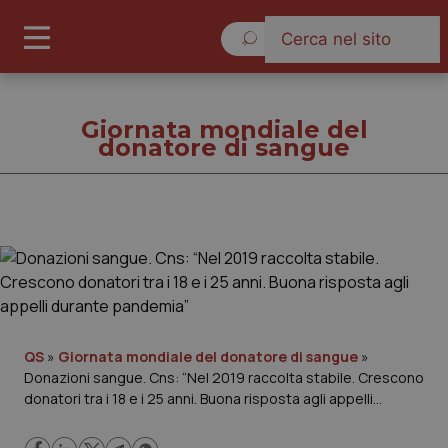
Sabato 8 Agosto 2026
Giornata mondiale del
donatore di sangue
Giornata mondiale del
donatore di sangue
Cronache
Governo e Parlamento
QS
»
Giornata mondiale del donatore di sangue
»
Donazioni sangue. Cns: “Nel 2019 raccolta stabile. Crescono
donatori tra i 18 e i 25 anni. Buona risposta agli appelli
Regioni e Asl
durante pandemia”