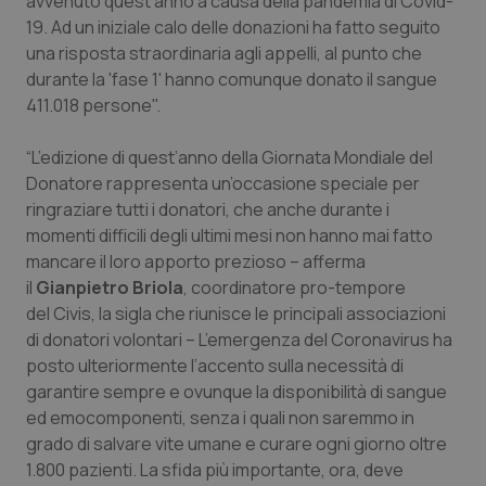
avvenuto quest'anno a causa della pandemia di Covid-
19. Ad un iniziale calo delle donazioni ha fatto seguito
Salute orale & impianti
una risposta straordinaria agli appelli, al punto che
durante la 'fase 1' hanno comunque donato il sangue
Sangue & coagulazione
411.018 persone".
Tiroide
“L’edizione di quest’anno della Giornata Mondiale del
Donatore rappresenta un’occasione speciale per
ringraziare tutti i donatori, che anche durante i
Tumore al seno
momenti difficili degli ultimi mesi non hanno mai fatto
mancare il loro apporto prezioso – afferma
Tumore ovarico
il
Gianpietro Briola
, coordinatore pro-tempore
del Civis, la sigla che riunisce le principali associazioni
Tumori del Polmone & Testa Collo
di donatori volontari – L’emergenza del Coronavirus ha
posto ulteriormente l’accento sulla necessità di
Tumori gastrointestinali
garantire sempre e ovunque la disponibilità di sangue
ed emocomponenti, senza i quali non saremmo in
Ulcera & Reflusso
grado di salvare vite umane e curare ogni giorno oltre
1.800 pazienti. La sfida più importante, ora, deve