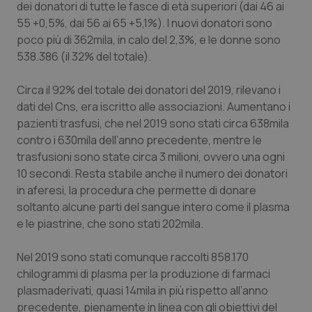
Molise
Epatiti
dei donatori di tutte le fasce di età superiori (dai 46 ai
55 +0,5%, dai 56 ai 65 +5,1%). I nuovi donatori sono
Piemonte
HIV
poco più di 362mila, in calo del 2,3%, e le donne sono
538.386 (il 32% del totale).
Provincia Autonoma di Bolzano
Infezioni & Febbre
Circa il 92% del totale dei donatori del 2019, rilevano i
dati del Cns, era iscritto alle associazioni. Aumentano i
Provincia Autonoma di Trento
Ipertensione & Scompenso
pazienti trasfusi, che nel 2019 sono stati circa 638mila
contro i 630mila dell’anno precedente, mentre le
Puglia
Malattie rare
trasfusioni sono state circa 3 milioni, ovvero una ogni
10 secondi. Resta stabile anche il numero dei donatori
Sardegna
Malattia di Crohn & Rettocolite Ulcerosa
in aferesi, la procedura che permette di donare
soltanto alcune parti del sangue intero come il plasma
Sicilia
Neuroscienze & patologie neurodegenerative
e le piastrine, che sono stati 202mila.
Toscana
Obesità
Nel 2019 sono stati comunque raccolti 858.170
chilogrammi di plasma per la produzione di farmaci
Umbria
Oftalmologia
plasmaderivati, quasi 14mila in più rispetto all’anno
precedente, pienamente in linea con gli obiettivi del