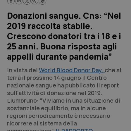
Lavoro e Professioni
Donazioni sangue. Cns: “Nel
Scienza e Farmaci
2019 raccolta stabile.
Crescono donatori tra i 18 e i
Studi e Analisi
25 anni. Buona risposta agli
Lettere al direttore
appelli durante pandemia”
Edizioni Regionali
In vista del
World Blood Donor Day
,
che si
terrà il prossimo 14 giugno il Centro
QS Pro
nazionale sangue ha pubblicato il report
sull’attività di donazione nel 2019.
Professionisti Sanitari.AI
Liumbruno: “Viviamo in una situazione di
sostanziale equilibrio, ma in alcune
Abruzzo
QS Pro Gold
regioni periodicamente è necessario
ricorrere al sistema della
QS Club
Newsletter
Basilicata
Artrite & artrosi
compensazione”.
IL RAPPORTO