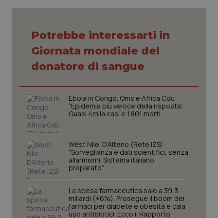
Potrebbe interessarti in
Giornata mondiale del
CookieScriptConsent
5 mesi
CookieScript
donatore di sangue
settim
www.quotidianosanita.it
Ebola in Congo. Oms e Africa Cdc:
“Epidemia più veloce della risposta”.
Quasi 4mila casi e 1.801 morti
West Nile. D’Alterio (Rete IZS):
“Sorveglianza e dati scientifici, senza
allarmismi. Sistema italiano
preparato”
tracking-sites-ironfish-
www.quotidianosanita.it
4
tracking-enable
settim
La spesa farmaceutica sale a 39,3
2 gior
miliardi (+6%). Prosegue il boom dei
farmaci per diabete e obesità e cala
uso antibiotici. Ecco il Rapporto