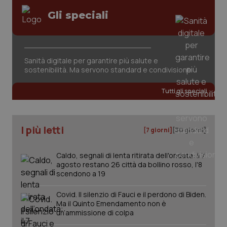
Gli speciali
Sanità digitale per garantire più salute e
_ga_KM60CM4NPH
.quotidianosanita.it
1 anno
sostenibilità. Ma servono standard e condivisione
mes
Tutti gli speciali
I più letti
[7 giorni]
[30 giorni]
Caldo, segnali di lenta ritirata dell'ondata: il 7
Fornitore
/
agosto restano 26 città da bollino rosso, l'8
Nome
Scadenza
Descrizion
Dominio
scendono a 19
Nome
Fornitore
/
Dominio
Scadenza
Des
_ga_0VMQEQKQ1N
.quotidianosanita.it
1 anno 1
Questo
mese
cookie
VISITOR_INFO1_LIVE
5 mesi 4
Que
Google LLC
Covid. Il silenzio di Fauci e il perdono di Biden.
viene
settimane
imp
.youtube.com
Ma il Quinto Emendamento non è
utilizzato
You
da Google
un’ammissione di colpa
ten
Analytics
pre
per
del