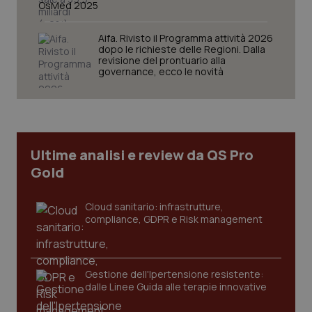
OsMed 2025
tracking-sites-ironfish-
www.quotidianosanita.it
4
session-id
settim
Aifa. Rivisto il Programma attività 2026
2 gior
dopo le richieste delle Regioni. Dalla
revisione del prontuario alla
governance, ecco le novità
_ga
1 anno
Google LLC
mes
.quotidianosanita.it
Ultime analisi e review da QS Pro
Gold
Cloud sanitario: infrastrutture,
compliance, GDPR e Risk management
Gestione dell'Ipertensione resistente:
dalle Linee Guida alle terapie innovative