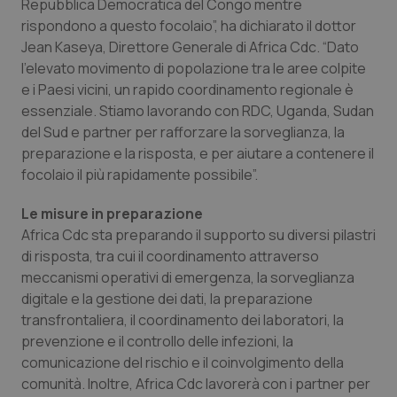
Repubblica Democratica del Congo mentre
Salute orale & impianti
rispondono a questo focolaio”, ha dichiarato il dottor
Jean Kaseya, Direttore Generale di Africa Cdc. “Dato
Sangue & coagulazione
l’elevato movimento di popolazione tra le aree colpite
e i Paesi vicini, un rapido coordinamento regionale è
essenziale. Stiamo lavorando con RDC, Uganda, Sudan
Tiroide
del Sud e partner per rafforzare la sorveglianza, la
preparazione e la risposta, e per aiutare a contenere il
Tumore al seno
focolaio il più rapidamente possibile”.
Tumore ovarico
Le misure in preparazione
Africa Cdc sta preparando il supporto su diversi pilastri
Tumori del Polmone & Testa Collo
di risposta, tra cui il coordinamento attraverso
meccanismi operativi di emergenza, la sorveglianza
Tumori gastrointestinali
digitale e la gestione dei dati, la preparazione
transfrontaliera, il coordinamento dei laboratori, la
prevenzione e il controllo delle infezioni, la
Ulcera & Reflusso
comunicazione del rischio e il coinvolgimento della
comunità. Inoltre, Africa Cdc lavorerà con i partner per
Vaccini