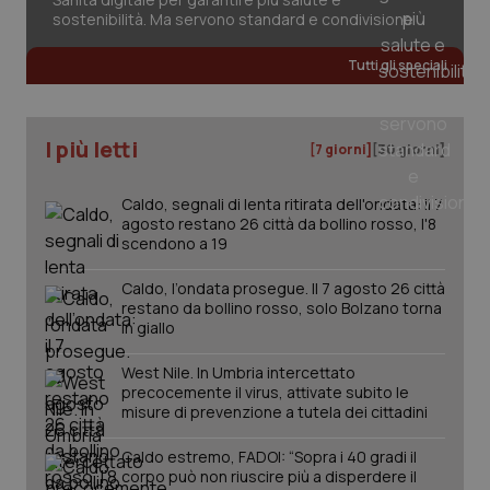
sostenibilità. Ma servono standard e condivisione
Tutti gli speciali
I più letti
[7 giorni]
[30 giorni]
Caldo, segnali di lenta ritirata dell'ondata: il 7
agosto restano 26 città da bollino rosso, l'8
scendono a 19
Caldo, l’ondata prosegue. Il 7 agosto 26 città
restano da bollino rosso, solo Bolzano torna
_ga_KM60CM4NPH
.quotidianosanita.it
1 anno
mes
in giallo
West Nile. In Umbria intercettato
precocemente il virus, attivate subito le
misure di prevenzione a tutela dei cittadini
Caldo estremo, FADOI: “Sopra i 40 gradi il
corpo può non riuscire più a disperdere il