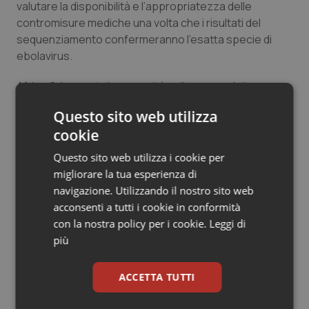
valutare la disponibilità e l’appropriatezza delle
contromisure mediche una volta che i risultati del
sequenziamento confermeranno l’esatta specie di
ebolavirus.
Africa Cdc esorta le comunità nelle aree colpite e a
rischio a seguire le linee guida delle autorità sanitarie
Questo sito web utilizza
nazionali, segnalare tempestivamente i sintomi,
cookie
evitare il contatto diretto con i casi sospetti e
sostenere le squadre di risposta che lavorano per
Questo sito web utilizza i cookie per
proteggere le comunità. Ulteriori informazioni saranno
migliorare la tua esperienza di
fornite non appena disponibili e non appena i risultati
navigazione. Utilizzando il nostro sito web
del sequenziamento saranno finalizzati.
acconsenti a tutti i cookie in conformità
con la nostra policy per i cookie.
Leggi di
Cos’è l’Ebola
più
La malattia da virus Ebola è una malattia grave spesso
fatale. Si diffonde attraverso il contatto diretto con i
ACCETTA TUTTI
fluidi corporei di persone infette, materiali contaminati
o persone morte a causa della malattia. La diagnosi