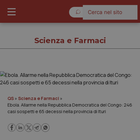
Lunedì 10 Agosto 2026
Scienza e Farmaci
Scienza e Farmaci
Cronache
QS
»
Scienza e Farmaci
»
Ebola. Allarme nella Repubblica Democratica del Congo: 246
Governo e Parlamento
casi sospetti e 65 decessi nella provincia di Ituri
Regioni e Asl
Lavoro e Professioni