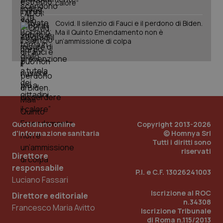
calore”
Fornitore
/
Nome
Scadenza
Descrizion
Dominio
Covid. Il silenzio di Fauci e il perdono di Biden.
Nome
Fornitore
/
Dominio
Scadenza
Des
Ma il Quinto Emendamento non è
_ga_0VMQEQKQ1N
.quotidianosanita.it
1 anno 1
Questo
un’ammissione di colpa
mese
cookie
VISITOR_INFO1_LIVE
5 mesi 4
Que
Google LLC
viene
settimane
imp
.youtube.com
utilizzato
You
da Google
ten
Analytics
pre
per
del
mantener
vid
lo stato
inco
della
può
sessione.
det
vis
web
Quotidiano online
Copyright 2013-2026
uti
d'informazione sanitaria
© Homnya Srl
nuo
ver
Tutti i diritti sono
dell
riservati
Direttore
You
responsabile
__Secure-YNID
.youtube.com
5 mesi 4
Que
P.I. e C.F. 13026241003
settimane
imp
Luciano Fassari
You
ten
Iscrizione al ROC
Direttore editoriale
pre
n.34308
del
Francesco Maria Avitto
Iscrizione Tribunale
vid
inco
di Roma n.115/2013