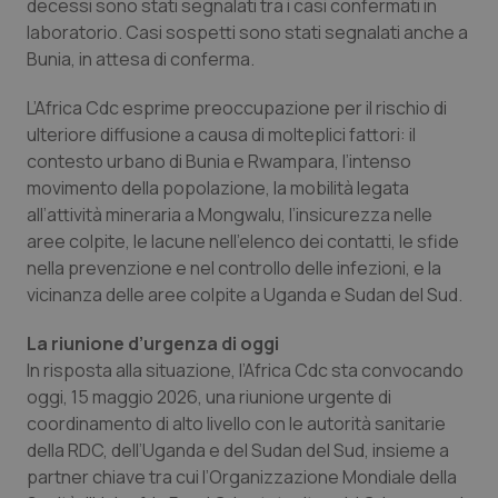
decessi sono stati segnalati tra i casi confermati in
laboratorio. Casi sospetti sono stati segnalati anche a
Piemonte
HIV
Bunia, in attesa di conferma.
Provincia Autonoma di Bolzano
Infezioni & Febbre
L’Africa Cdc esprime preoccupazione per il rischio di
ulteriore diffusione a causa di molteplici fattori: il
Provincia Autonoma di Trento
Ipertensione & Scompenso
contesto urbano di Bunia e Rwampara, l’intenso
movimento della popolazione, la mobilità legata
Puglia
Malattie rare
all’attività mineraria a Mongwalu, l’insicurezza nelle
aree colpite, le lacune nell’elenco dei contatti, le sfide
nella prevenzione e nel controllo delle infezioni, e la
Sardegna
Malattia di Crohn & Rettocolite Ulcerosa
vicinanza delle aree colpite a Uganda e Sudan del Sud.
Sicilia
Neuroscienze & patologie neurodegenerative
La riunione d’urgenza di oggi
In risposta alla situazione, l’Africa Cdc sta convocando
Toscana
Obesità
oggi, 15 maggio 2026, una riunione urgente di
coordinamento di alto livello con le autorità sanitarie
Umbria
Oftalmologia
della RDC, dell’Uganda e del Sudan del Sud, insieme a
partner chiave tra cui l’Organizzazione Mondiale della