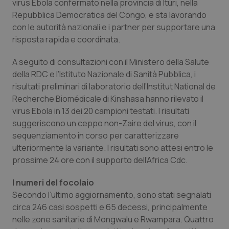
virus Ebola confermato nella provincia di Ituri, nella
Calabria
Asma & BPCO
Repubblica Democratica del Congo, e sta lavorando
con le autorità nazionali e i partner per supportare una
Campania
Car-T
risposta rapida e coordinata.
Emilia-Romagna
Colesterolo & coronaropatie
A seguito di consultazioni con il Ministero della Salute
della RDC e l’Istituto Nazionale di Sanità Pubblica, i
risultati preliminari di laboratorio dell’Institut National de
Friuli Venezia Giulia
Dermatite Atopica
Recherche Biomédicale di Kinshasa hanno rilevato il
virus Ebola in 13 dei 20 campioni testati. I risultati
Lazio
Diabete & glucometri
suggeriscono un ceppo non-Zaire del virus, con il
sequenziamento in corso per caratterizzare
Liguria
Disturbi dell’umore
ulteriormente la variante. I risultati sono attesi entro le
prossime 24 ore con il supporto dell’Africa Cdc.
Lombardia
Dolore
I numeri del focolaio
Marche
Donna & Salute
Secondo l’ultimo aggiornamento, sono stati segnalati
circa 246 casi sospetti e 65 decessi, principalmente
nelle zone sanitarie di Mongwalu e Rwampara. Quattro
Molise
Epatiti