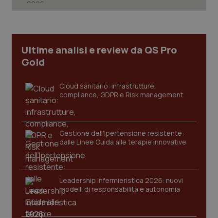
tracking-sites-ironfish-
www.quotidianosanita.it
4
tracking-enable
settim
Ultime analisi e review da QS Pro
2 gior
Gold
Cloud sanitario: infrastrutture,
compliance, GDPR e Risk management
tracking-sites-ironfish-
www.quotidianosanita.it
4
session-id
settim
2 gior
Gestione dell'Ipertensione resistente:
dalle Linee Guida alle terapie innovative
_ga
1 anno
Google LLC
mes
.quotidianosanita.it
Leadership Infermieristica 2026: nuovi
modelli di responsabilità e autonomia