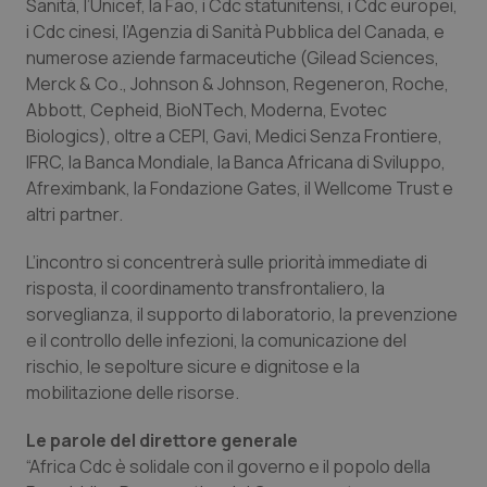
Valle D’Aosta
Oncodermatologia
Sanità, l’Unicef, la Fao, i Cdc statunitensi, i Cdc europei,
i Cdc cinesi, l’Agenzia di Sanità Pubblica del Canada, e
numerose aziende farmaceutiche (Gilead Sciences,
Veneto
Oncoematologia
Merck & Co., Johnson & Johnson, Regeneron, Roche,
Abbott, Cepheid, BioNTech, Moderna, Evotec
Oncologia & Nutrizione
Biologics), oltre a CEPI, Gavi, Medici Senza Frontiere,
IFRC, la Banca Mondiale, la Banca Africana di Sviluppo,
Psoriasi & pelle
Afreximbank, la Fondazione Gates, il Wellcome Trust e
altri partner.
Quotidiano Cardiologia
L’incontro si concentrerà sulle priorità immediate di
Quotidiano Chirurgia
risposta, il coordinamento transfrontaliero, la
sorveglianza, il supporto di laboratorio, la prevenzione
e il controllo delle infezioni, la comunicazione del
Quotidiano Oncologia
rischio, le sepolture sicure e dignitose e la
mobilitazione delle risorse.
Quotidiano Pediatria
Le parole del direttore generale
Rene & patologie urogenitali
“Africa Cdc è solidale con il governo e il popolo della