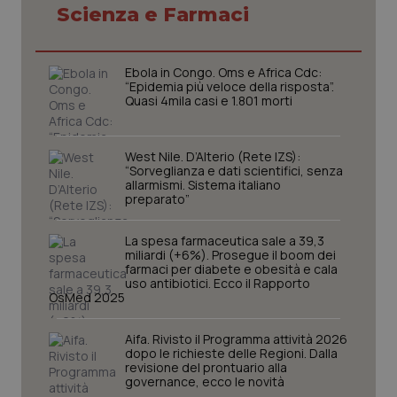
Scienza e Farmaci
Ebola in Congo. Oms e Africa Cdc:
“Epidemia più veloce della risposta”.
Quasi 4mila casi e 1.801 morti
West Nile. D’Alterio (Rete IZS):
“Sorveglianza e dati scientifici, senza
allarmismi. Sistema italiano
preparato”
La spesa farmaceutica sale a 39,3
CookieScriptConsent
5 mesi
CookieScript
miliardi (+6%). Prosegue il boom dei
settim
www.quotidianosanita.it
farmaci per diabete e obesità e cala
uso antibiotici. Ecco il Rapporto
OsMed 2025
Aifa. Rivisto il Programma attività 2026
dopo le richieste delle Regioni. Dalla
revisione del prontuario alla
governance, ecco le novità