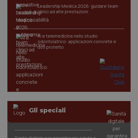
Leadership Medica 2026: guidare team
clinici ad alte prestazioni
AI e telemedicina nello studio
odontoiatrico: applicazioni concrete e
uso protetto
Gli speciali
PHPSESSID
Sessio
PHP.net
www.quotidianosanita.it
Sanità digitale per garantire più salute e