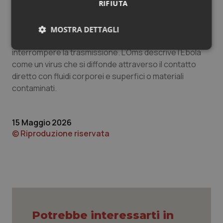
RIFIUTA
precoce, l’isolamento e la cura tempestivi, il
tracciamento dei contatti, la prevenzione e il controllo
delle infezioni, il coinvolgimento della comunità e le
MOSTRA DETTAGLI
sepolture sicure e dignitose sono fondamentali per
Necessari
Statistici
Marketing
interrompere la trasmissione. L’Oms descrive l’Ebola
come un virus che si diffonde attraverso il contatto
diretto con fluidi corporei e superfici o materiali
contaminati.
Necessari
Statistici
Marketing
15 Maggio 2026
© Riproduzione riservata
I cookie necessari contribuiscono a rendere fruibile il
sito web abilitandone funzionalità di base quali la
navigazione sulle pagine e l'accesso alle aree
protette del sito. Il sito web non è in grado di
funzionare correttamente senza questi cookie.
Nome
Fornitore
/
Dominio
Scaden
VISITOR_PRIVACY_METADATA
5 mesi
YouTube
settim
.youtube.com
Potrebbe interessarti in