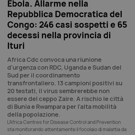
Ebola. Allarme nella
Repubblica Democratica del
Scienza e Farmaci
Congo: 246 casi sospetti e 65
Studi e Analisi
decessi nella provincia di
Ituri
Lettere al direttore
Africa Cdc convoca una riunione
Edizioni Regionali
d'urgenza con RDC, Uganda e Sudan del
Sud per il coordinamento
QS Pro
transfrontaliero. 13 campioni positivi su
20 testati, il virus sembrerebbe non
Professionisti Sanitari.AI
essere del ceppo Zaire. A rischio le città
di Bunia e Rwampara per l'alta mobilità
Abruzzo
QS Pro Gold
della popolazione.
QS Club
Newsletter
L’Africa Centres for Disease Control and Prevention
Basilicata
Artrite & artrosi
sta monitorando attentamente il focolaio di malattia da