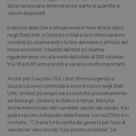
dose necessaria determinerà in parte la quantità di
Piemonte
HIV
vaccini disponibili.
Provincia Autonoma di Bolzano
Infezioni & Febbre
Il vaccino della Gsk è attualmente in fase di test clinici
negli Stati Uniti, a Oxford e in Mali e test clinici saranno
Provincia Autonoma di Trento
Ipertensione & Scompenso
condotti a Losanna entro la fine del mese o all'inizio del
mese prossimo. I risultati dei test a Losanna
riguarderanno circa la metà del totale di 250 volontari
Puglia
Malattie rare
tra i 18 ed i 65 anni previsti e saranno molto importanti.
Sardegna
Malattia di Crohn & Rettocolite Ulcerosa
Anche per il vaccino VSV, i test d'immunogenità e
sicurezza sono cominciati e sono in corso negli Stati
Sicilia
Neuroscienze & patologie neurodegenerative
Uniti. Un test più ampio sarà condotto prossimamente
ad Amburgo, Ginevra, in Gabon e Kenya. Kieny ha
Toscana
Obesità
anche menzionato altri candidati vaccini allo studio, tra i
quali il vaccino sviluppato dalla Russia, con cui l'Oms è in
Umbria
Oftalmologia
contatto. "C'è una forte spinta dei governi per l'uso di
vaccini nel 'vero mondo' il più presto possibile", ha