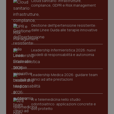
Cloud sanitario: infrastrutture,
navigazione sulle pagine e l'accesso alle aree
compliance, GDPR e Risk management
protette del sito. Il sito web non è in grado di
funzionare correttamente senza questi cookie.
Nome
Fornitore
/
Dominio
Scaden
VISITOR_PRIVACY_METADATA
5 mesi
Gestione dell'Ipertensione resistente:
YouTube
settim
.youtube.com
dalle Linee Guida alle terapie innovative
Leadership Infermieristica 2026: nuovi
modelli di responsabilità e autonomia
Leadership Medica 2026: guidare team
clinici ad alte prestazioni
AI e telemedicina nello studio
odontoiatrico: applicazioni concrete e
CookieScriptConsent
5 mesi
CookieScript
uso protetto
settim
www.quotidianosanita.it