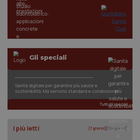
Gli speciali
tracking-sites-ironfish-
www.quotidianosanita.it
4
tracking-enable
settim
2 gior
Sanità digitale per garantire più salute e
sostenibilità. Ma servono standard e condivisione
Tutti gli speciali
tracking-sites-ironfish-
www.quotidianosanita.it
4
session-id
settim
2 gior
I più letti
[7 giorni]
[30 giorni]