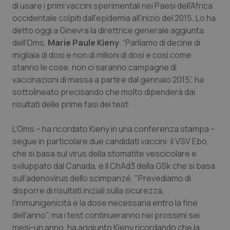
di usare i primi vaccini sperimentali nei Paesi dell'Africa
Calabria
Asma & BPCO
occidentale colpiti dall'epidemia all'inizio del 2015. Lo ha
detto oggi a Ginevra la direttrice generale aggiunta
Campania
Car-T
dell'Oms,
Marie Paule Kieny
. “Parliamo di decine di
migliaia di dosi e non di milioni di dosi e così come
Emilia-Romagna
Colesterolo & coronaropatie
stanno le cose, non ci saranno campagne di
vaccinazioni di massa a partire dal gennaio 2015”, ha
Friuli Venezia Giulia
Dermatite Atopica
sottolineato precisando che molto dipenderà dai
risultati delle prime fasi dei test.
Lazio
Diabete & glucometri
L'Oms – ha ricordato Kieny in una conferenza stampa –
Liguria
Disturbi dell’umore
segue in particolare due candidati vaccini: il VSV Ebo,
che si basa sul virus della stomatite vescicolare e
sviluppato dal Canada, e il ChAd3 della GSk che si basa
Lombardia
Dolore
sull'adenovirus dello scimpanzé. "Prevediamo di
disporre di risultati iniziali sulla sicurezza,
Marche
Donna & Salute
l'immunigenicità e la dose necessaria entro la fine
dell'anno", ma i test continueranno nei prossimi sei
Molise
Epatiti
mesi-un anno, ha aggiunto Kieny ricordando che la