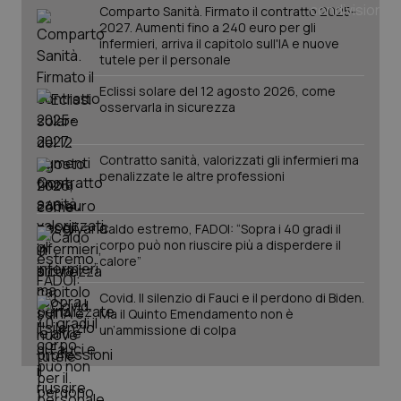
_ga
1 anno
Google LLC
Comparto Sanità. Firmato il contratto 2025-
mes
.quotidianosanita.it
2027. Aumenti fino a 240 euro per gli
infermieri, arriva il capitolo sull'IA e nuove
tutele per il personale
Eclissi solare del 12 agosto 2026, come
osservarla in sicurezza
Contratto sanità, valorizzati gli infermieri ma
penalizzate le altre professioni
Caldo estremo, FADOI: “Sopra i 40 gradi il
corpo può non riuscire più a disperdere il
calore”
Covid. Il silenzio di Fauci e il perdono di Biden.
Ma il Quinto Emendamento non è
un’ammissione di colpa