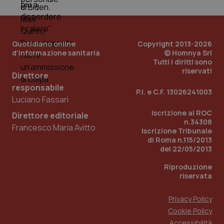
PHPSESSID
Sessio
PHP.net
www.quotidianosanita.it
Quotidiano online
Copyright 2013-2026
d'informazione sanitaria
© Homnya Srl
Tutti i diritti sono
riservati
Direttore
responsabile
P.I. e C.F. 13026241003
Luciano Fassari
Iscrizione al ROC
Direttore editoriale
n.34308
Francesco Maria Avitto
Iscrizione Tribunale
di Roma n.115/2013
del 22/05/2013
Riproduzione
riservata
Privacy Policy
Cookie Policy
_ga_KM60CM4NPH
.quotidianosanita.it
1 anno
mes
Accessibilità