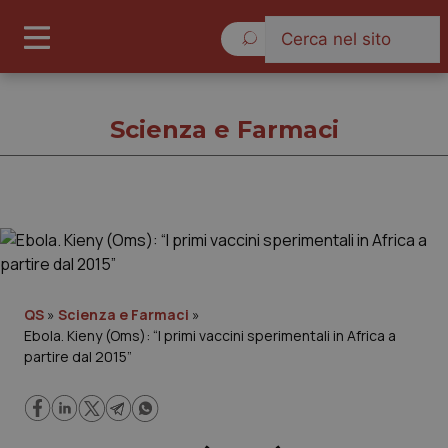
Venerdì 7 Agosto 2026
Scienza e Farmaci
Scienza e Farmaci
Cronache
QS
»
Scienza e Farmaci
»
Ebola. Kieny (Oms): “I primi vaccini sperimentali in Africa a
Governo e Parlamento
partire dal 2015”
Regioni e Asl
Lavoro e Professioni