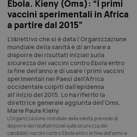
Ebola. Kieny (Oms): “I primi
vaccini sperimentali in Africa
Scienza e Farmaci
a partire dal 2015”
Studi e Analisi
L'obiettivo che si è data l’Organizzazione
Lettere al direttore
mondiale della sanità è di arrivare a
disporre dei risultati iniziali sulla
Edizioni Regionali
sicurezza dei vaccini contro Ebola entro
la fine dell'anno e di usare i primi vaccini
QS Pro
sperimentali nei Paesi dell'Africa
occidentale colpiti dall'epidemia
Professionisti Sanitari.AI
all'inizio del 2015. Lo ha riferito la
direttrice generale aggiunta dell'Oms,
Abruzzo
QS Pro Gold
Marie Paule Kieny.
L’Organizzazione mondiale della sanità prevede di
QS Club
Newsletter
Basilicata
Artrite & artrosi
disporre dei risultati iniziali sulla sicurezza dei
candidati-vaccini contro Ebola entro la fine dell'anno e