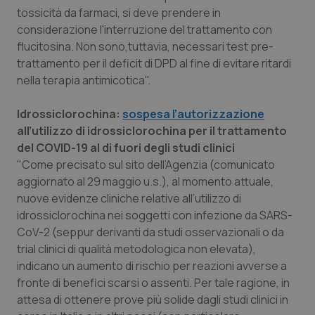
Valle D’Aosta
Oncodermatologia
tossicità da farmaci, si deve prendere in
considerazione l'interruzione del trattamento con
Veneto
Oncoematologia
flucitosina. Non sono,tuttavia, necessari test pre-
trattamento per il deficit di DPD al fine di evitare ritardi
Oncologia & Nutrizione
nella terapia antimicotica".
Psoriasi & pelle
Idrossiclorochina:
sospesa l’autorizzazione
all’utilizzo di idrossiclorochina per il trattamento
del COVID-19 al di fuori degli studi clinici
Quotidiano Cardiologia
"Come precisato sul sito dell’Agenzia (comunicato
aggiornato al 29 maggio u.s.), al momento attuale,
Quotidiano Chirurgia
nuove evidenze cliniche relative all’utilizzo di
idrossiclorochina nei soggetti con infezione da SARS-
Quotidiano Oncologia
CoV-2 (seppur derivanti da studi osservazionali o da
trial clinici di qualità metodologica non elevata),
Quotidiano Pediatria
indicano un aumento di rischio per reazioni avverse a
fronte di benefici scarsi o assenti. Per tale ragione, in
Rene & patologie urogenitali
attesa di ottenere prove più solide dagli studi clinici in