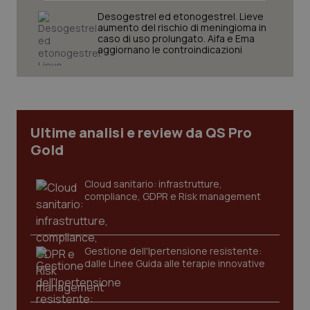
VISITOR_PRIVACY_METADATA
5 mesi
YouTube
settim
.youtube.com
Desogestrel ed etonogestrel. Lieve
aumento del rischio di meningioma in
caso di uso prolungato. Aifa e Ema
aggiornano le controindicazioni
Ultime analisi e review da QS Pro
Gold
Cloud sanitario: infrastrutture,
compliance, GDPR e Risk management
CookieScriptConsent
5 mesi
CookieScript
settim
www.quotidianosanita.it
Gestione dell'Ipertensione resistente:
dalle Linee Guida alle terapie innovative