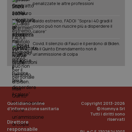
penalizzate le altre professioni
Caldo estremo, FADOI: “Sopra i 40 gradi il
corpo può non riuscire più a disperdere il
calore”
Covid. Il silenzio di Fauci e il perdono di Biden.
Ma il Quinto Emendamento non è
un’ammissione di colpa
_ga_KM60CM4NPH
.quotidianosanita.it
1 anno
mes
Quotidiano online
Copyright 2013-2026
d'informazione sanitaria
© Homnya Srl
Tutti i diritti sono
riservati
Direttore
responsabile
P.I. e C.F. 13026241003