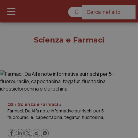
Venerdì 7 Agosto 2026
Scienza e Farmaci
Scienza e Farmaci
Cronache
Governo e Parlamento
QS
»
Scienza e Farmaci
»
Farmaci. Da Aifa note informative sui rischi per 5-
fluorouracile, capecitabina, tegafur, flucitosina,
Regioni e Asl
idrossiclorochina e clorochina
Lavoro e Professioni