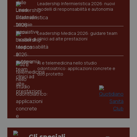
Leadership Infermieristica 2026: nuovi
modelli di responsabilità e autonomia
Leadership Medica 2026: guidare team
clinici ad alte prestazioni
tracking-sites-ironfish-
www.quotidianosanita.it
4
tracking-enable
settim
2 gior
AI e telemedicina nello studio
odontoiatrico: applicazioni concrete e
uso protetto
tracking-sites-ironfish-
www.quotidianosanita.it
4
session-id
settim
2 gior
_ga
1 anno
Google LLC
mes
.quotidianosanita.it
Gli speciali