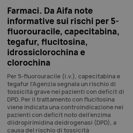
Farmaci. Da Aifa note
Scienza e Farmaci
informative sui rischi per 5-
fluorouracile, capecitabina,
Studi e Analisi
tegafur, flucitosina,
Lettere al direttore
idrossiclorochina e
Edizioni Regionali
clorochina
QS Pro
Per 5-fluorouracile (i.v.), capecitabina e
tegafur l'Agenzia segnala un rischio di
Professionisti Sanitari.AI
tossicità grave nei pazienti con deficit di
DPD. Per il trattamento con flucitosina
viene indicata una controindicazione nei
Abruzzo
QS Pro Gold
pazienti con deficit noto dell’enzima
QS Club
Newsletter
diidropirimidina deidrogenasi (DPD), a
Basilicata
Artrite & artrosi
causa del rischio di tossicità