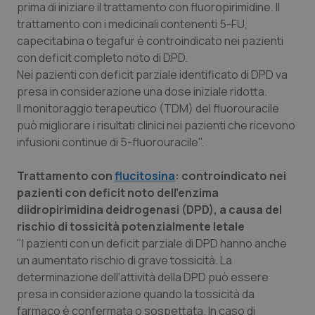
prima di iniziare il trattamento con fluoropirimidine. Il
trattamento con i medicinali contenenti 5-FU,
Piemonte
HIV
capecitabina o tegafur è controindicato nei pazienti
con deficit completo noto di DPD.
Provincia Autonoma di Bolzano
Infezioni & Febbre
Nei pazienti con deficit parziale identificato di DPD va
presa in considerazione una dose iniziale ridotta.
Provincia Autonoma di Trento
Ipertensione & Scompenso
Il monitoraggio terapeutico (TDM) del fluorouracile
può migliorare i risultati clinici nei pazienti che ricevono
Puglia
Malattie rare
infusioni continue di 5-fluorouracile".
Sardegna
Malattia di Crohn & Rettocolite Ulcerosa
Trattamento con
flucitosina
: controindicato nei
pazienti con deficit noto dell’enzima
Sicilia
Neuroscienze & patologie neurodegenerative
diidropirimidina deidrogenasi (DPD), a causa del
rischio di tossicità potenzialmente letale
"I pazienti con un deficit parziale di DPD hanno anche
Toscana
Obesità
un aumentato rischio di grave tossicità. La
determinazione dell'attività della DPD può essere
Umbria
Oftalmologia
presa in considerazione quando la tossicità da
farmaco è confermata o sospettata. In caso di