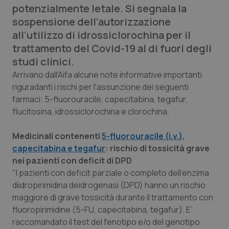
potenzialmente letale. Si segnala la
Calabria
Asma & BPCO
sospensione dell’autorizzazione
all’utilizzo di idrossiclorochina per il
Campania
Car-T
trattamento del Covid-19 al di fuori degli
studi clinici.
Emilia-Romagna
Colesterolo & coronaropatie
Arrivano dall’Aifa alcune note informative importanti
riguradanti i rischi per l'assunzione dei seguenti
Friuli Venezia Giulia
Dermatite Atopica
farmaci: 5-fluorouracile, capecitabina, tegafur,
flucitosina, idrossiclorochina e clorochina.
Lazio
Diabete & glucometri
Medicinali contenenti
5-fluorouracile (i.v.),
Liguria
Disturbi dell’umore
capecitabina e tegafur
: rischio di tossicità grave
nei pazienti con deficit di DPD
Lombardia
Dolore
"I pazienti con deficit parziale o completo dell’enzima
diidropirimidina deidrogenasi (DPD) hanno un rischio
Marche
Donna & Salute
maggiore di grave tossicità durante il trattamento con
fluoropirimidine (5-FU, capecitabina, tegafur). E’
Molise
Epatiti
raccomandato il test del fenotipo e/o del genotipo