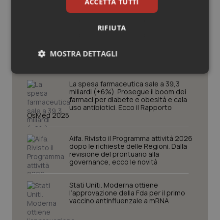
ACCETTA TUTTI
RIFIUTA
Potrebbe interessarti in
Scienza e Farmaci
MOSTRA DETTAGLI
Necessari
Statistici
Marketing
La spesa farmaceutica sale a 39,3
miliardi (+6%). Prosegue il boom dei
farmaci per diabete e obesità e cala
uso antibiotici. Ecco il Rapporto
OsMed 2025
Aifa. Rivisto il Programma attività 2026
Necessari
Statistici
Marketing
dopo le richieste delle Regioni. Dalla
revisione del prontuario alla
governance, ecco le novità
I cookie necessari contribuiscono a rendere fruibile il
sito web abilitandone funzionalità di base quali la
navigazione sulle pagine e l'accesso alle aree
Stati Uniti. Moderna ottiene
protette del sito. Il sito web non è in grado di
l’approvazione della Fda per il primo
funzionare correttamente senza questi cookie.
vaccino antinfluenzale a mRNA
Nome
Fornitore
/
Dominio
Scaden