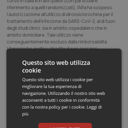
corso in Italia e in altri paesi (con particolare
Salute orale & impianti
riferimento a quelli randomizzati), l’Aifa ha sospeso
l’autorizzazione all’utilizzo di idrossiclorochina per il
trattamento dell’infezione da SARS-CoV-2, al di fuori
Sangue & coagulazione
degli studi clinici, sia in ambito ospedaliero che in
ambito domiciliare. Tale utilizzo viene
Tiroide
conseguentemente escluso dalla rimborsabilità.
L’Agenzia ha, inoltre, ribadito di non aver mai
Tumore al seno
autorizzato l’utilizzo di idrossiclorochina a scopo
Questo sito web utilizza
preventivo.
Tumore ovarico
La medesima restrizione e l’esclusione dalla
cookie
rimborsabilità riguardano anche la clorochina".
Questo sito web utilizza i cookie per
Tumori del Polmone & Testa Collo
migliorare la tua esperienza di
navigazione. Utilizzando il nostro sito web
Tumori gastrointestinali
04 Giugno 2020
acconsenti a tutti i cookie in conformità
© Riproduzione riservata
con la nostra policy per i cookie.
Leggi di
Ulcera & Reflusso
più
Vaccini