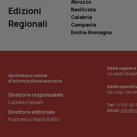
Abruzzo
Edizioni
Basilicata
Calabria
Regionali
Campania
_ga_KM60CM4NPH
Emilia-Romagna
Nome
Nome
VISITOR_INFO1_LIV
Sede legale e
_ga_0VMQEQKQ1N
Via della Stell
Quotidiano online
d'informazione sanitaria
Sede operati
Via Luigi Galva
__Secure-YNID
Direttore responsabile
Luciano Fassari
Tel:
(+39) 06 
Email:
info@h
Direttore editoriale
YSC
Francesco Maria Avitto
__Secure-
ROLLOUT_TOKEN