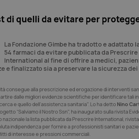
 di quelli da evitare per protegge
La Fondazione Gimbe ha tradotto e adattato la 
54 farmaci da evitare pubblicata da Prescrire
International al fine di offrire a medici, pazien
 e finalizzato sia a preservare la sicurezza dei
tà consegue alla prescrizione ed erogazione di interventi sani
rtire dalle migliori evidenze scientifiche per identificare tali in
ricerca e quello dell’assistenza sanitaria". Lo ha detto
Nino Car
ogetto “
Salviamo il Nostro Ssn
", ha inaugurato sulla rivista
Evi
nazionale la lista pubblicata da Prescrire International, rivista
luta indipendenza per fornire a professionisti sanitari e pazie
litti di interesse e pressioni commerciali.