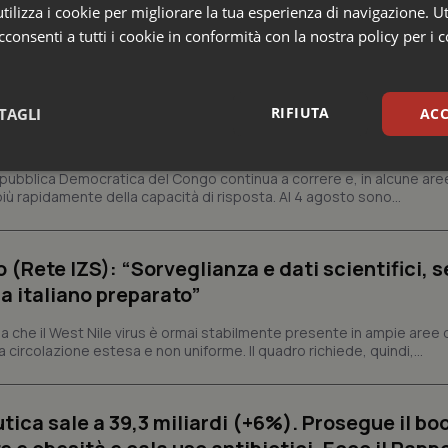
ilizza i cookie per migliorare la tua esperienza di navigazione. Ut
 e Farmaci
consenti a tutti i cookie in conformità con la nostra policy per i 
s e Africa Cdc: “Epidemia più veloce della ris
RIFIUTA
TAGLI
ACC
 1.801 morti
sari
Statistici
Mar
epubblica Democratica del Congo continua a correre e, in alcune aree
ù rapidamente della capacità di risposta. Al 4 agosto sono...
o (Rete IZS): “Sorveglianza e dati scientifici, 
a italiano preparato”
Necessari
Statistici
Marketing
 che il West Nile virus è ormai stabilmente presente in ampie aree 
a circolazione estesa e non uniforme. Il quadro richiede, quindi,...
tribuiscono a rendere fruibile il sito web abilitandone funzionalità di base quali la nav
protette del sito. Il sito web non è in grado di funzionare correttamente senza questi coo
Fornitore
/
Dominio
Scadenza
Descrizione
ica sale a 39,3 miliardi (+6%). Prosegue il bo
METADATA
5 mesi 4
Questo cookie viene utilizzato p
YouTube
settimane
scelte di consenso e privacy dell'
.youtube.com