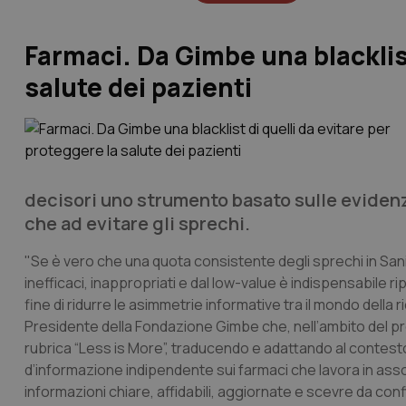
Farmaci. Da Gimbe una blacklist
salute dei pazienti
decisori uno strumento basato sulle evidenze
che ad evitare gli sprechi.
"Se è vero che una quota consistente degli sprechi in Sani
inefficaci, inappropriati e dal low-value è indispensabile ripa
fine di ridurre le asimmetrie informative tra il mondo della 
Presidente della Fondazione Gimbe che, nell’ambito del pr
rubrica “
Less is More
”, traducendo e adattando al contesto 
d’informazione indipendente sui farmaci che lavora in asso
informazioni chiare, affidabili, aggiornate e scevre da conf