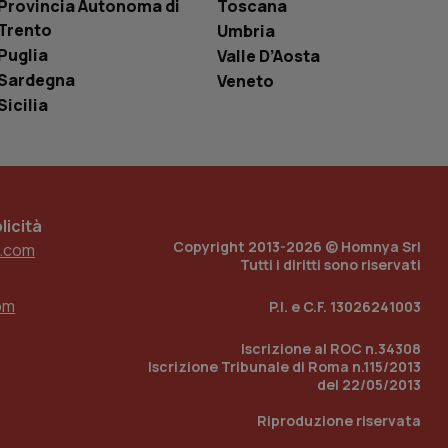
Provincia Autonoma di
Toscana
è un numero
o in cui viene
Trento
Umbria
r il sito, ma un
Puglia
Valle D’Aosta
tato di accesso per
Sardegna
Veneto
a Google Analytics
Sicilia
sione.
 tenere traccia
icità
i Youtube incorporati
tics per mantenere
tore del sito web sta
Copyright 2013-2026 © Homnya Srl
.com
ell'interfaccia di
Tutti i diritti sono riservati
 tenere traccia
om
P.I. e C.F. 13026241003
i Youtube incorporati
tore del sito web sta
ell'interfaccia di
Iscrizione al ROC n.34308
Iscrizione Tribunale di Roma n.115/2013
del 22/05/2013
 tenere traccia
Riproduzione riservata
r la gestione
one dell’esperienza