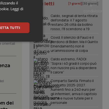
I più letti
ilizzando il
[7 giorni]
[30 giorni]
cookie.
Leggi di
Caldo, segnali di lenta ritirata
dell'ondata: il 7 agosto
restano 26 città da bollino
posta”.
ETTA TUTTI
rosso, l'8 scendono a 19
Covid. Il silenzio di Fauci e il
perdono di Biden. Ma il Quinto
keting
 orientali
Emendamento non è
un’ammissione di colpa
Caldo estremo, FADOI:
“Sopra i 40 gradi il corpo può
senza
non riuscire più a disperdere
il calore”
Comparto Sanità. Firmato il
del
contratto 2025-2027.
igazione sulle pagine
Aumenti fino a 240 euro per
kie.
gli infermieri, arriva il capitolo
sull'IA e nuove tutele per il
om dei
personale
er memorizzare le
utente per la loro