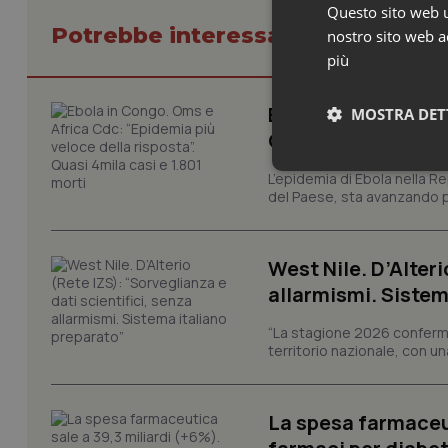
Questo sito web ut
Potrebbe interessarti in Scienza
nostro sito web ac
più
Ebola in Congo. Om
MOSTRA DET
Quasi 4mila casi e
Neces
L’epidemia di Ebola nella R
del Paese, sta avanzando pi
West Nile. D’Alteri
allarmismi. Sistem
“La stagione 2026 conferma
territorio nazionale, con un
I cookie necessari con
e l'accesso alle aree 
Nome
La spesa farmaceut
VISITOR_PRIVACY_