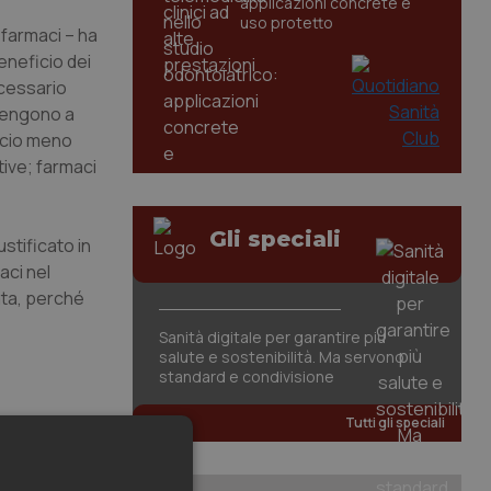
applicazioni concrete e
uso protetto
 farmaci – ha
eneficio dei
ecessario
rtengono a
ficio meno
tive; farmaci
Gli speciali
stificato in
aci nel
ata, perché
Sanità digitale per garantire più
salute e sostenibilità. Ma servono
standard e condivisione
Tutti gli speciali