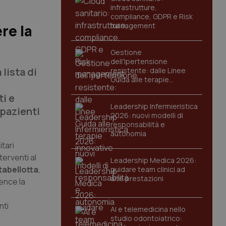
infrastrutture,
compliance, GDPR e Risk
management
re la
Gestione
dell'Ipertensione
lista di
resistente: dalle Linee
Guida alle terapie
innovative
ti e
Leadership Infermieristica
 pazienti
2026: nuovi modelli di
responsabilità e
autonomia
tari
terventi al
Leadership Medica 2026:
tabellotta
,
guidare team clinici ad
alte prestazioni
dence
la
nti
AI e telemedicina nello
studio odontoiatrico: