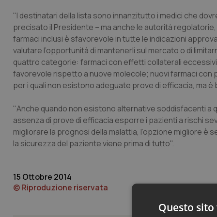
"I destinatari della lista sono innanzitutto i medici che d
precisato il Presidente – ma anche le autorità regolatorie,
farmaci inclusi è sfavorevole in tutte le indicazioni appr
valutare l’opportunità di mantenerli sul mercato o di limitar
quattro categorie: farmaci con effetti collaterali eccessiv
favorevole rispetto a nuove molecole; nuovi farmaci con pr
per i quali non esistono adeguate prove di efficacia, ma è b
"Anche quando non esistono alternative soddisfacenti a qu
assenza di prove di efficacia esporre i pazienti a rischi sev
migliorare la prognosi della malattia, l’opzione migliore
la sicurezza del paziente viene prima di tutto".
15 Ottobre 2014
© Riproduzione riservata
Questo sito 