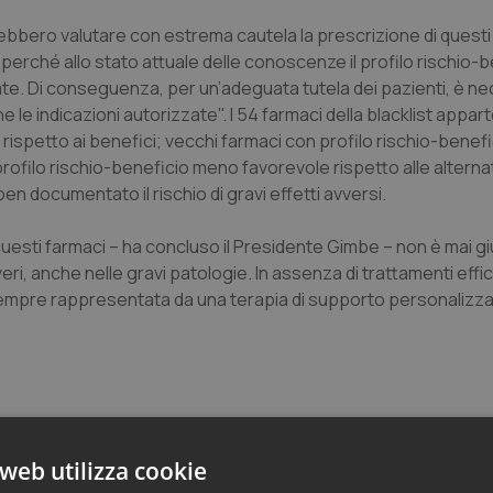
ovrebbero valutare con estrema cautela la prescrizione di questi
 perché allo stato attuale delle conoscenze il profilo rischio-b
ovate. Di conseguenza, per un’adeguata tutela dei pazienti, è n
ne le indicazioni autorizzate". I 54 farmaci della blacklist appa
i rispetto ai benefici; vecchi farmaci con profilo rischio-bene
ofilo rischio-beneficio meno favorevole rispetto alle alterna
en documentato il rischio di gravi effetti avversi.
esti farmaci – ha concluso il Presidente Gimbe – non è mai giu
eri, anche nelle gravi patologie. In assenza di trattamenti effic
 è sempre rappresentata da una terapia di supporto personalizz
web utilizza cookie