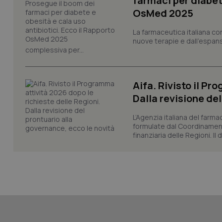
farmaci per diabete
OsMed 2025
La farmaceutica italiana co
CookieScriptConse
nuove terapie e dall'espan
complessiva per...
tracking-sites-ironf
Aifa. Rivisto il Pr
tracking-enable
Dalla revisione de
tracking-sites-ironf
session-id
L’Agenzia italiana del farma
formulate dal Coordinamen
finanziaria delle Regioni. Il
_ga
PHPSESSID