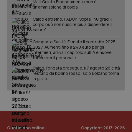
Ma il Quinto Emendamento non è
un’ammissione di colpa
Caldo estremo, FADOI: “Sopra i 40 gradi il
corpo può non riuscire più a disperdere il
calore”
Comparto Sanità. Firmato il contratto 2025-
2027. Aumenti fino a 240 euro per gli
infermieri, arriva il capitolo sull'IA e nuove
tutele per il personale
Caldo, l’ondata prosegue. Il 7 agosto 26 città
CookieScriptConsent
5 me
CookieScript
restano da bollino rosso, solo Bolzano torna
sett
www.quotidianosanita.it
in giallo
Quotidiano online
Copyright 2013-2026