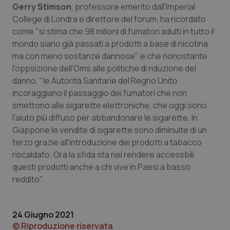
Gerry Stimson
, professore emerito dall'Imperial
Salute orale & impianti
College di Londra e direttore del forum, ha ricordato
come "si stima che 98 milioni di fumatori adulti in tutto il
Sangue & coagulazione
mondo siano già passati a prodotti a base di nicotina
ma con meno sostanze dannose" e che nonostante
Tiroide
l'oppsizione dell'Oms alle politiche di riduzione del
danno, "le Autorità Sanitarie del Regno Unito
Tumore al seno
incoraggiano il passaggio dei fumatori che non
smettono alle sigarette elettroniche, che oggi sono
l'aiuto più diffuso per abbandonare le sigarette. In
Tumore ovarico
Giappone le vendite di sigarette sono diminuite di un
terzo grazie all'introduzione dei prodotti a tabacco
Tumori del Polmone & Testa Collo
riscaldato. Ora la sfida sta nel rendere accessbili
questi prodotti anche a chi vive in Paesi a basso
Tumori gastrointestinali
reddito".
Ulcera & Reflusso
24 Giugno 2021
Vaccini
© Riproduzione riservata