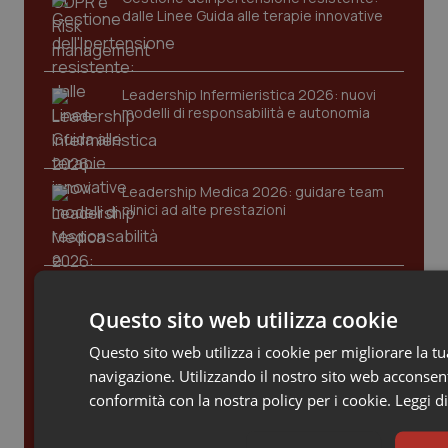
dalle Linee Guida alle terapie innovative
Leadership Infermieristica 2026: nuovi
modelli di responsabilità e autonomia
Leadership Medica 2026: guidare team
clinici ad alte prestazioni
AI e telemedicina nello studio
odontoiatrico: applicazioni concrete e
Questo sito web utilizza cookie
uso protetto
Questo sito web utilizza i cookie per migliorare la t
navigazione. Utilizzando il nostro sito web acconsenti
conformità con la nostra policy per i cookie.
Leggi di