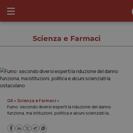
Scienza e Farmaci
Scienza e Farmac
Cronache
Governo e Parlamento
QS
»
Scienza e Farmaci
»
Fumo: secondo diversi esperti la riduzione del danno
funziona, ma istituzioni, politica e alcuni scienziati la
Regioni e Asl
ostacolano
Lavoro e Professioni