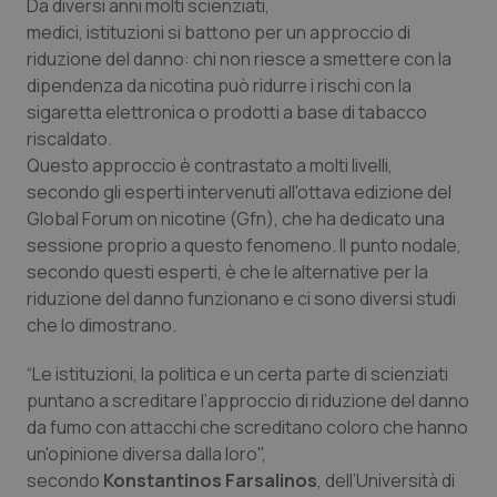
Da diversi anni molti scienziati,
Calabria
Asma & BPCO
medici, istituzioni si battono per un approccio di
riduzione del danno: chi non riesce a smettere con la
Campania
Car-T
dipendenza da nicotina può ridurre i rischi con la
sigaretta elettronica o prodotti a base di tabacco
Emilia-Romagna
Colesterolo & coronaropatie
riscaldato.
Questo approccio è contrastato a molti livelli,
Friuli Venezia Giulia
Dermatite Atopica
secondo gli esperti intervenuti all'ottava edizione del
Global Forum on nicotine (Gfn), che ha dedicato una
sessione proprio a questo fenomeno. Il punto nodale,
Lazio
Diabete & glucometri
secondo questi esperti, è che le alternative per la
riduzione del danno funzionano e ci sono diversi studi
Liguria
Disturbi dell’umore
che lo dimostrano.
Lombardia
Dolore
“Le istituzioni, la politica e un certa parte di scienziati
puntano a screditare l’approccio di riduzione del danno
Marche
Donna & Salute
da fumo con attacchi che screditano coloro che hanno
un'opinione diversa dalla loro",
Molise
Epatiti
secondo
Konstantinos Farsalinos
, dell’Università di