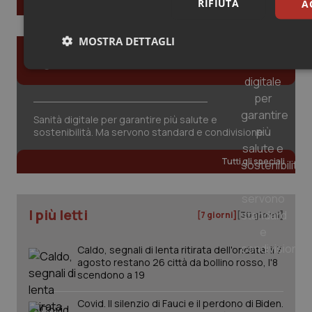
RIFIUTA
A
MOSTRA DETTAGLI
Gli speciali
Necessari
Statistici
Sanità digitale per garantire più salute e
sostenibilità. Ma servono standard e condivisione
Tutti gli speciali
Necessari
Statistici
Marketing
I cookie necessari contribuiscono a rendere fruibile il sito web abil
base quali la navigazione sulle pagine e l'accesso alle aree protette d
I più letti
[7 giorni]
[30 giorni]
è in grado di funzionare correttamente senza questi cookie.
Nome
Fornitore
/
Dominio
Scad
Caldo, segnali di lenta ritirata dell'ondata: il 7
VISITOR_PRIVACY_METADATA
5 me
YouTube
agosto restano 26 città da bollino rosso, l'8
sett
.youtube.com
scendono a 19
Covid. Il silenzio di Fauci e il perdono di Biden.