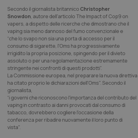
Valle D’Aosta
Oncodermatologia
Secondo il giornalista britannico
Christopher
Snowdon
, autore dell'articolo
The Impact of Cop9 on
Veneto
Oncoematologia
vapers
, a dispetto delle ricerche che dimostrano che il
vaping sia meno dannoso del fumo convenzionale e
Oncologia & Nutrizione
“che lo svapo non sia una porta di accesso per il
consumo di sigarette, l'Oms ha progressivamente
Psoriasi & pelle
irrigidito la propria posizione, spingendo per il divieto
assoluto o per una regolamentazione estremamente
Quotidiano Cardiologia
stringente nei confronti di questi prodotti”.
La Commissione europea, nel preparare la nuova direttiva 
Quotidiano Chirurgia
ha citato proprio le dichiarazioni dell'Oms". Secondo il
giornalista,
Quotidiano Oncologia
“i governi che riconoscono l'importanza del contributo del
vaping in contrasto ai danni provocati dal consumo di
tabacco, dovrebbero cogliere l'occasione della
Quotidiano Pediatria
conferenza per ribadire nuovamente il loro punto di
vista".
Rene & patologie urogenitali