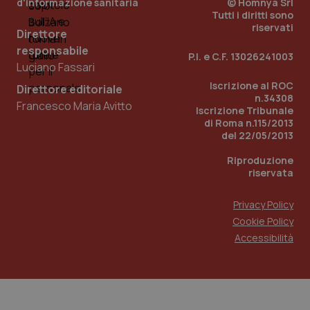
d'informazione sanitaria
© Homnya Srl
Tutti i diritti sono
riservati
Direttore
tracking-sites-ironfish-
www.quotidianosanita.it
tracking-enable
sett
responsabile
2 gi
P.I. e C.F. 13026241003
Luciano Fassari
Iscrizione al ROC
Direttore editoriale
n.34308
Francesco Maria Avitto
Iscrizione Tribunale
tracking-sites-ironfish-
www.quotidianosanita.it
di Roma n.115/2013
session-id
sett
2 gi
del 22/05/2013
Riproduzione
riservata
_ga
1 an
Google LLC
me
.quotidianosanita.it
Privacy Policy
Cookie Policy
Accessibilità