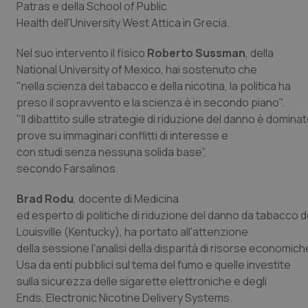
Patras e della School of Public
Health dell'University West Attica in Grecia.
Piemonte
HIV
Nel suo intervento il fisico
Roberto Sussman
, della
Provincia Autonoma di Bolzano
Infezioni & Febbre
National University of Mexico, hai sostenuto che
"nella scienza del tabacco e della nicotina, la politica ha
Provincia Autonoma di Trento
Ipertensione & Scompenso
preso il sopravvento e la scienza è in secondo piano".
"Il dibattito sulle strategie di riduzione del danno è dominat
Puglia
Malattie rare
prove su immaginari conflitti di interesse e
con studi senza nessuna solida base”,
Sardegna
Malattia di Crohn & Rettocolite Ulcerosa
secondo Farsalinos.
Brad Rodu
, docente di Medicina
Sicilia
Neuroscienze & patologie neurodegenerative
ed esperto di politiche di riduzione del danno da tabacco de
Louisville (Kentucky), ha portato all'attenzione
Toscana
Obesità
della sessione l'analisi della disparità di risorse economiche
Usa da enti pubblici sul tema del fumo e quelle investite
Umbria
Oftalmologia
sulla sicurezza delle sigarette elettroniche e degli
Ends, Electronic Nicotine Delivery Systems.