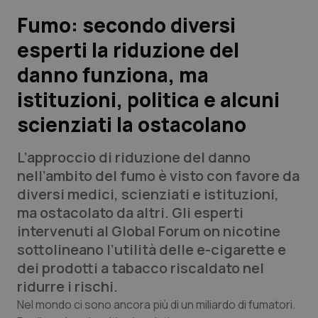
Fumo: secondo diversi
Scienza e Farmaci
esperti la riduzione del
danno funziona, ma
Studi e Analisi
istituzioni, politica e alcuni
Lettere al direttore
scienziati la ostacolano
Edizioni Regionali
L’approccio di riduzione del danno
nell’ambito del fumo è visto con favore da
QS Pro
diversi medici, scienziati e istituzioni,
ma ostacolato da altri. Gli esperti
Professionisti Sanitari.AI
intervenuti al Global Forum on nicotine
sottolineano l’utilità delle e-cigarette e
Abruzzo
QS Pro Gold
dei prodotti a tabacco riscaldato nel
ridurre i rischi.
QS Club
Newsletter
Basilicata
Artrite & artrosi
Nel mondo ci sono ancora più di un miliardo di fumatori.