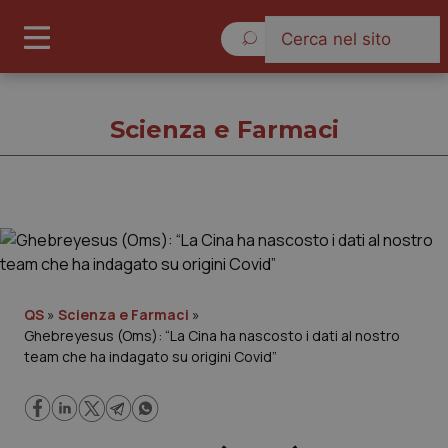
Domenica 9 Agosto 2026
Scienza e Farmaci
Scienza e Farmaci
Cronache
QS
»
Scienza e Farmaci
»
Ghebreyesus (Oms): “La Cina ha nascosto i dati al nostro
Governo e Parlamento
team che ha indagato su origini Covid”
Regioni e Asl
Lavoro e Professioni