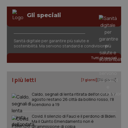
Gli speciali
Sanità digitale per garantire più salute e
sostenibilità. Ma servono standard e condivisione
Tutti gli speciali
PHPSESSID
Sessio
PHP.net
www.quotidianosanita.it
I più letti
[7 giorni]
[30 giorni]
Caldo, segnali di lenta ritirata dell'ondata: il 7
agosto restano 26 città da bollino rosso, l'8
scendono a 19
Covid. Il silenzio di Fauci e il perdono di Biden.
Ma il Quinto Emendamento non è
un’ammissione di colpa