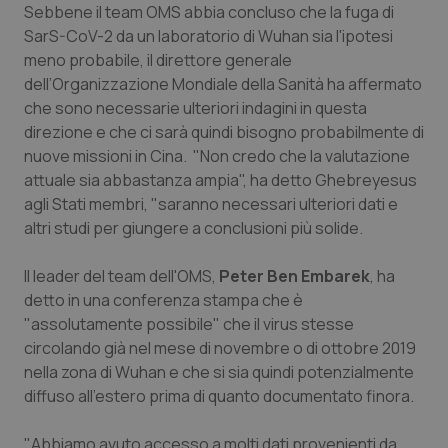
Valle D’Aosta
Oncodermatologia
Sebbene il team OMS abbia concluso che la fuga di
SarS-CoV-2 da un laboratorio di Wuhan sia l'ipotesi
Veneto
Oncoematologia
meno probabile, il direttore generale
dell’Organizzazione Mondiale della Sanità ha affermato
Oncologia & Nutrizione
che sono necessarie ulteriori indagini in questa
direzione e che ci sarà quindi bisogno probabilmente di
nuove missioni in Cina. "Non credo che la valutazione
Psoriasi & pelle
attuale sia abbastanza ampia", ha detto Ghebreyesus
agli Stati membri, "saranno necessari ulteriori dati e
Quotidiano Cardiologia
altri studi per giungere a conclusioni più solide.
Quotidiano Chirurgia
Il leader del team dell'OMS,
Peter Ben Embarek
, ha
detto in una conferenza stampa che è
Quotidiano Oncologia
"assolutamente possibile" che il virus stesse
circolando già nel mese di novembre o di ottobre 2019
Quotidiano Pediatria
nella zona di Wuhan e che si sia quindi potenzialmente
diffuso all'estero prima di quanto documentato finora.
Rene & patologie urogenitali
"Abbiamo avuto accesso a molti dati provenienti da