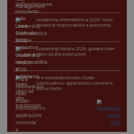
tracking-sites-ironfish-
www.quotidianosanita.it
4
session-id
settim
Leadership Infermieristica 2026: nuovi
2 gior
modelli di responsabilità e autonomia
Leadership Medica 2026: guidare team
_ga
1 anno
Google LLC
mes
.quotidianosanita.it
clinici ad alte prestazioni
AI e telemedicina nello studio
odontoiatrico: applicazioni concrete e
uso protetto