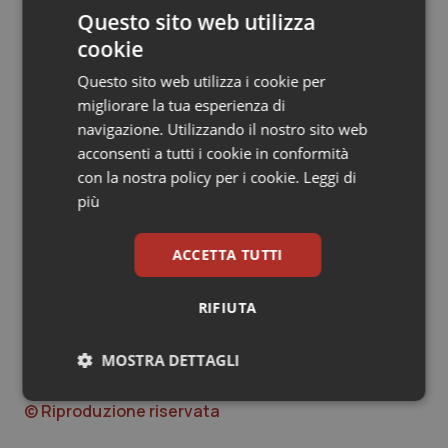
l’implementazione di nuovi studi con "accesso
Questo sito web utilizza
tempestivo ai luoghi pertinenti e a tutti i dati umani,
cookie
animali e ambientali disponibili".
Questo sito web utilizza i cookie per
Fonte:
Reuters Health News
migliorare la tua esperienza di
navigazione. Utilizzando il nostro sito web
Stephanie Nebehay e John Miller
acconsenti a tutti i cookie in conformità
con la nostra policy per i cookie.
Leggi di
(Versione italiana Quotidiano Sanità)
più
ACCETTA TUTTI
L’Oms ‘striglia’ l’Europa sulle vaccinazioni: “Si
procede con una lentezza inaccettabile”
RIFIUTA
Stephanie Nebehay e John Miller
MOSTRA DETTAGLI
01 Aprile 2021
Necessari
Statistici
Marketing
© Riproduzione riservata