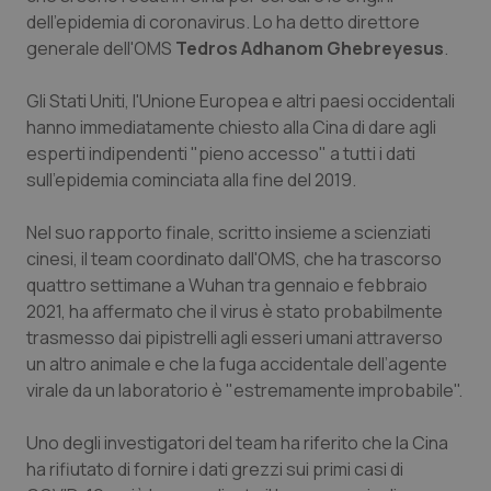
Calabria
Asma & BPCO
dell'epidemia di coronavirus. Lo ha detto direttore
generale dell'OMS
Tedros Adhanom Ghebreyesus
.
Campania
Car-T
Gli Stati Uniti, l'Unione Europea e altri paesi occidentali
hanno immediatamente chiesto alla Cina di dare agli
Emilia-Romagna
Colesterolo & coronaropatie
esperti indipendenti "pieno accesso" a tutti i dati
sull'epidemia cominciata alla fine del 2019.
Friuli Venezia Giulia
Dermatite Atopica
Nel suo rapporto finale, scritto insieme a scienziati
Lazio
Diabete & glucometri
cinesi, il team coordinato dall'OMS, che ha trascorso
quattro settimane a Wuhan tra gennaio e febbraio
Liguria
Disturbi dell’umore
2021, ha affermato che il virus è stato probabilmente
trasmesso dai pipistrelli agli esseri umani attraverso
Lombardia
Dolore
un altro animale e che la fuga accidentale dell’agente
virale da un laboratorio è "estremamente improbabile".
Marche
Donna & Salute
Uno degli investigatori del team ha riferito che la Cina
ha rifiutato di fornire i dati grezzi sui primi casi di
Molise
Epatiti