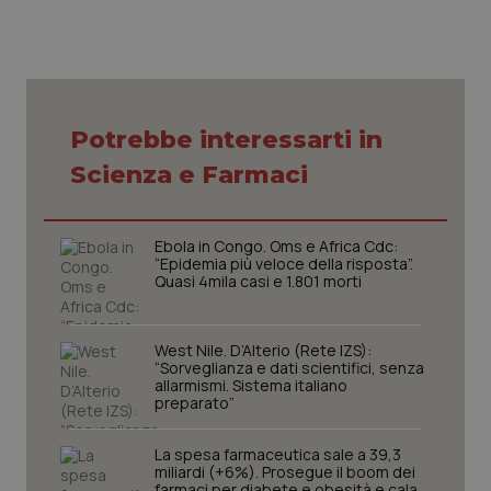
Necessari
Statistici
Marketing
Potrebbe interessarti in
I cookie necessari contribuiscono a rendere fruibile il
sito web abilitandone funzionalità di base quali la
Scienza e Farmaci
navigazione sulle pagine e l'accesso alle aree
protette del sito. Il sito web non è in grado di
funzionare correttamente senza questi cookie.
Ebola in Congo. Oms e Africa Cdc:
Nome
Fornitore
/
Dominio
Scaden
“Epidemia più veloce della risposta”.
Quasi 4mila casi e 1.801 morti
VISITOR_PRIVACY_METADATA
5 mesi
YouTube
settim
.youtube.com
West Nile. D’Alterio (Rete IZS):
“Sorveglianza e dati scientifici, senza
allarmismi. Sistema italiano
preparato”
La spesa farmaceutica sale a 39,3
miliardi (+6%). Prosegue il boom dei
farmaci per diabete e obesità e cala