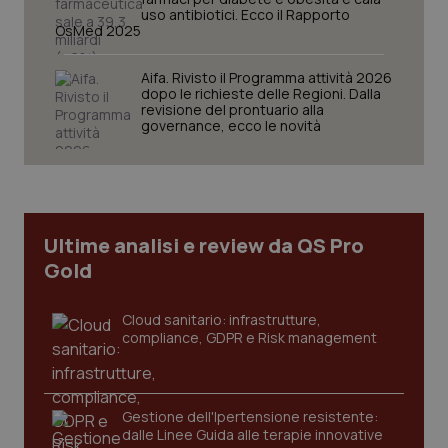
uso antibiotici. Ecco il Rapporto
OsMed 2025
Aifa. Rivisto il Programma attività 2026
dopo le richieste delle Regioni. Dalla
revisione del prontuario alla
governance, ecco le novità
CookieScriptConsent
5 mesi
CookieScript
settim
www.quotidianosanita.it
Ultime analisi e review da QS Pro
Gold
Cloud sanitario: infrastrutture,
compliance, GDPR e Risk management
tracking-sites-ironfish-
www.quotidianosanita.it
4
tracking-enable
settim
2 gior
Gestione dell'Ipertensione resistente:
dalle Linee Guida alle terapie innovative