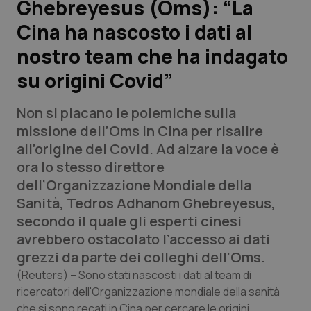
Ghebreyesus (Oms): “La
Cina ha nascosto i dati al
Scienza e Farmaci
nostro team che ha indagato
Studi e Analisi
su origini Covid”
Lettere al direttore
Non si placano le polemiche sulla
missione dell’Oms in Cina per risalire
Edizioni Regionali
all’origine del Covid. Ad alzare la voce è
ora lo stesso direttore
QS Pro
dell’Organizzazione Mondiale della
Sanità, Tedros Adhanom Ghebreyesus,
Professionisti Sanitari.AI
secondo il quale gli esperti cinesi
avrebbero ostacolato l’accesso ai dati
Abruzzo
QS Pro Gold
grezzi da parte dei colleghi dell’Oms.
(Reuters)
– Sono stati nascosti i dati al team di
QS Club
Newsletter
Basilicata
Artrite & artrosi
ricercatori dell'Organizzazione mondiale della sanità
che si sono recati in Cina per cercare le origini