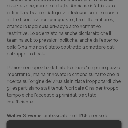
diverse zone, ma non da tutte. Abbiamo infatti avuto
Salute orale & impianti
difficoltà ad avere i dati grezzi di alcune aree e ci sono
molte buone ragioni per questo", ha detto Embarek,
Sangue & coagulazione
citando le leggi sulla privacy e altre normative
restrittive. Lo scienziato ha anche dichiarato che il
Tiroide
team ha subito pressioni politiche, anche dall'esterno
della Cina, ma non è stato costretto a omettere dati
Tumore al seno
dal rapporto finale.
Tumore ovarico
L'Unione europea ha definito lo studio "un primo passo
importante", ma ha rinnovato le critiche sul fatto che la
Tumori del Polmone & Testa Collo
ricerca sull'origine del virus sia iniziata troppo tardi, che
gli esperti siano stati tenuti fuori dalla Cina per troppo
tempo e che l'accesso a primi dati sia stato
Tumori gastrointestinali
insufficiente.
Ulcera & Reflusso
Walter Stevens
, ambasciatore dell'UE presso le
Nazioni Unite a Ginevra, ha chiesto in una dichiarazione
Vaccini