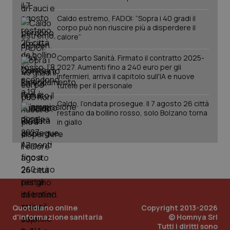
Caldo estremo, FADOI: “Sopra i 40 gradi il
corpo può non riuscire più a disperdere il
calore”
Comparto Sanità. Firmato il contratto 2025-
2027. Aumenti fino a 240 euro per gli
_ga_KM60CM4NPH
.quotidianosanita.it
1 anno
infermieri, arriva il capitolo sull'IA e nuove
mes
tutele per il personale
Caldo, l’ondata prosegue. Il 7 agosto 26 città
restano da bollino rosso, solo Bolzano torna
in giallo
Fornitore
/
Nome
Scadenza
Descrizion
Dominio
Nome
Fornitore
/
Dominio
Scadenza
Des
_ga_0VMQEQKQ1N
.quotidianosanita.it
1 anno 1
Questo
mese
cookie
VISITOR_INFO1_LIVE
5 mesi 4
Que
Google LLC
viene
Quotidiano online
Copyright 2013-2026
settimane
imp
.youtube.com
utilizzato
You
d'informazione sanitaria
© Homnya Srl
da Google
ten
Tutti i diritti sono
Analytics
pre