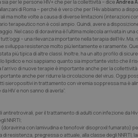
sia per le persone HIV+ che per la collettività – dice
Andrea A
allanzani di Roma – perché è vero che per l’Hiv abbiamo a disp
i ma molte volte a causa di diverse limitazioni (interazioni con 
rio terapeutico non è così ampio. Quindi, avere a disposizione
io. Nel caso di doravirina è l’ultima molecola arrivata in una 
t’oggi – una rilevanza importante nella terapia dell’Hiv. Ma, r
o che sviluppa resistenze molto più lentamente e raramente. Q
a più tipica di altre classi. Inoltre, ha un alto profilo di sicur
o lipidico e noi sappiamo quanto sia importante visto che il ri
l’arrivo di nuove terapie è importante anche per la collettività
portante anche per ridurre la circolazione del virus. Oggi pos
etti sieropositivi in trattamento con viremia soppressa ma è al
a HIV e non sanno di averla”.
antiretrovirali, per il trattamento di adulti con infezione da Hi
gli NNRTI;
(doravirina con lamivudina e tenofovir disoproxil fumarato) per
 di resistenza, pregressa o attuale, alla classe degli NNRTI, l