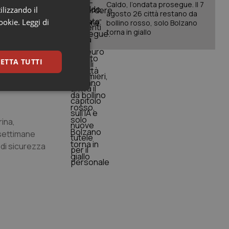
Caldo, l’ondata prosegue. Il 7
ilizzando il
orità in
agosto 26 città restano da
cookie.
Leggi di
tivi naïve al
bollino rosso, solo Bolzano
torna in giallo
oxil
ETTA TUTTI
riore ed un
positivi
keting
rina,
 settimane
 di sicurezza
igazione sulle pagine
kie.
er memorizzare le
utente per la loro