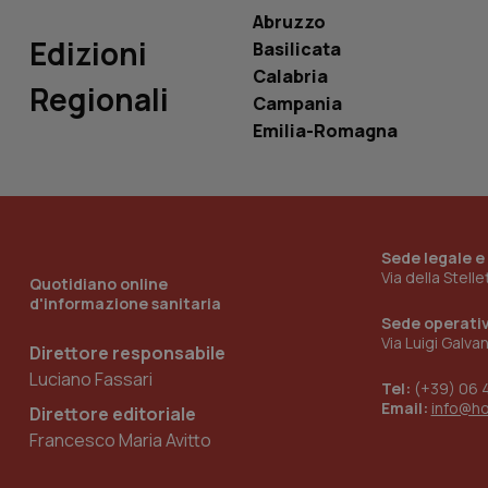
ROLLOUT_TOKEN
Abruzzo
Edizioni
Basilicata
tracking-sites-
ironfish-tracking-
Calabria
named-enable
Regionali
Campania
Emilia-Romagna
Sede legale e
Via della Stell
Quotidiano online
d'informazione sanitaria
Sede operati
Via Luigi Galva
Direttore responsabile
Luciano Fassari
Tel:
(+39) 06 
Email:
info@h
Direttore editoriale
Francesco Maria Avitto