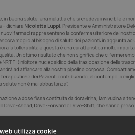
 in buona salute, una malattia che si credeva invincibile e mo
a – dichiara
Nicoletta Luppi
, Presidente e Amministratore De
due nuovi farmaci rappresentano la conferma ulteriore del nostr
ancora meglio al bisogno di salute dei pazienti: in aggiunta a
gliora la tollerabilità e questa è una caratteristica molto import
qualità. Un ottimo risultato che non significa che ci fermeremo,
 NRTTI (inibitore nucleosidico della traslocazione della trascr
si andrà ad affiancare alla nostra pipeline corposa. Combattiamo
à terapeutiche dei Pazienti contribuendo, al contempo, a migli
ona salute non è mai abbastanza”.
inazione a dose fissa costituita da doravirina, lamivudina e ten
se III Drive-Ahead, Drive-Forward e Drive-Shift, che hanno preso 
nseriti nelle Linee Guida Eacs 2019 come regimi raccoma
oche interazioni farmacologiche.
web utilizza cookie