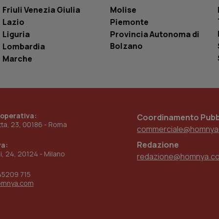
settimane
dell'autenticazione e della personalizzazi
Friuli Venezia Giulia
Molise
utente
Lazio
Piemonte
www.quotidianosanita.it
4
Questo cookie è impostato dall'applicazion
settimane
sistema di tracking solo in caso di utenti 
Liguria
Provincia Autonoma di
2 giorni
provider WelfareLink.
Bolzano
Lombardia
Marche
 operativa:
Coordinamento Pubbl
etta, 23, 00186 - Roma
commerciale@homnya
Redazione
va:
ni, 24, 20124 - Milano
redazione@homnya.c
45209 715
omnya.com