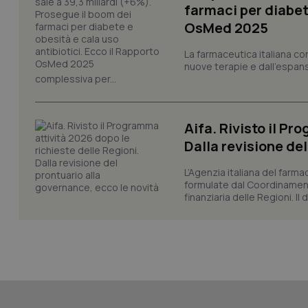
farmaci per diabete
OsMed 2025
La farmaceutica italiana co
nuove terapie e dall'espan
_ga_KM60CM4NPH
complessiva per...
Aifa. Rivisto il Pr
Nome
Nome
Dalla revisione de
VISITOR_INFO1_LIV
_ga_0VMQEQKQ1N
L’Agenzia italiana del farma
formulate dal Coordinamen
finanziaria delle Regioni. Il
__Secure-YNID
YSC
__Secure-