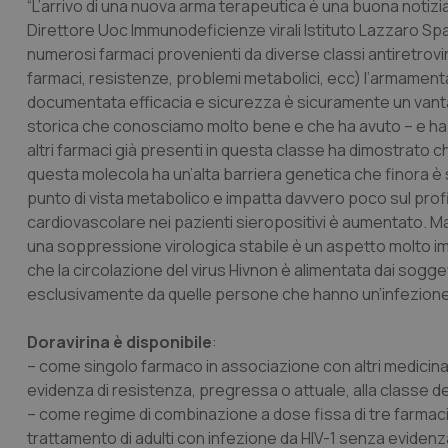
“L’arrivo di una nuova arma terapeutica è una buona notizia 
Direttore Uoc Immunodeficienze virali Istituto Lazzaro Sp
numerosi farmaci provenienti da diverse classi antiretroviral
farmaci, resistenze, problemi metabolici, ecc) l’armamenta
documentata efficacia e sicurezza è sicuramente un vantagg
storica che conosciamo molto bene e che ha avuto – e ha tut
altri farmaci già presenti in questa classe ha dimostrat
questa molecola ha un’alta barriera genetica che finora è stat
punto di vista metabolico e impatta davvero poco sul profil
cardiovascolare nei pazienti sieropositivi è aumentato. Ma 
una soppressione virologica stabile è un aspetto molto im
che la circolazione del virus Hivnon è alimentata dai sogg
esclusivamente da quelle persone che hanno un’infezione d
Doravirina è disponibile
:
– come singolo farmaco in associazione con altri medicinali 
evidenza di resistenza, pregressa o attuale, alla classe de
– come regime di combinazione a dose fissa di tre farmaci 
trattamento di adulti con infezione da HIV-1 senza evidenza