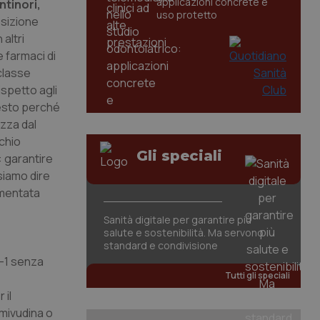
applicazioni concrete e
ntinori,
uso protetto
osizione
altri
 farmaci di
classe
ispetto agli
uesto perché
ezza dal
schio
Gli speciali
: garantire
siamo dire
imentata
Sanità digitale per garantire più
salute e sostenibilità. Ma servono
standard e condivisione
v-1 senza
Tutti gli speciali
 il
amivudina o