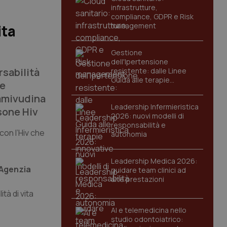
infrastrutture,
compliance, GDPR e Risk
management
ita
Gestione
dell'Ipertensione
rsabilità
resistente: dalle Linee
Guida alle terapie
 e
innovative
lamivudina
Leadership Infermieristica
rsone Hiv
2026: nuovi modelli di
responsabilità e
con l’Hiv che
autonomia
Leadership Medica 2026:
l’Agenzia
guidare team clinici ad
alte prestazioni
tà di vita
AI e telemedicina nello
studio odontoiatrico: