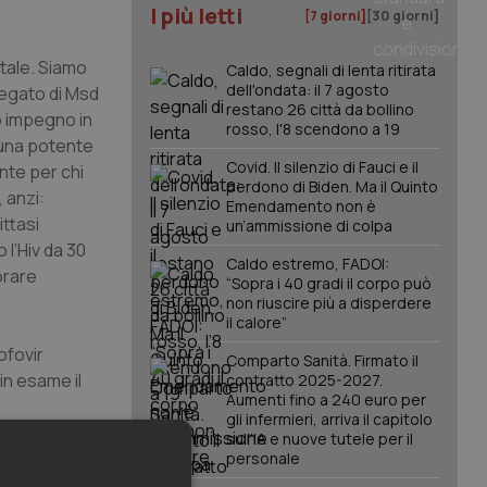
I più letti
[7 giorni]
[30 giorni]
rtale. Siamo
Caldo, segnali di lenta ritirata
dell'ondata: il 7 agosto
legato di Msd
restano 26 città da bollino
o impegno in
rosso, l'8 scendono a 19
d una potente
Covid. Il silenzio di Fauci e il
ante per chi
perdono di Biden. Ma il Quinto
 anzi:
Emendamento non è
ittasi
un’ammissione di colpa
 l’Hiv da 30
Caldo estremo, FADOI:
orare
“Sopra i 40 gradi il corpo può
non riuscire più a disperdere
il calore”
ofovir
Comparto Sanità. Firmato il
in esame il
contratto 2025-2027.
Aumenti fino a 240 euro per
gli infermieri, arriva il capitolo
ndati in
sull'IA e nuove tutele per il
personale