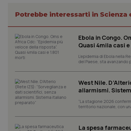
Potrebbe interessarti in Scienza
CookieScriptConse
Ebola in Congo. Om
Quasi 4mila casi e
tracking-sites-ironf
tracking-enable
L’epidemia di Ebola nella R
del Paese, sta avanzando pi
tracking-sites-ironf
session-id
West Nile. D’Alteri
_ga
allarmismi. Sistem
“La stagione 2026 conferma
territorio nazionale, con un
PHPSESSID
La spesa farmaceut