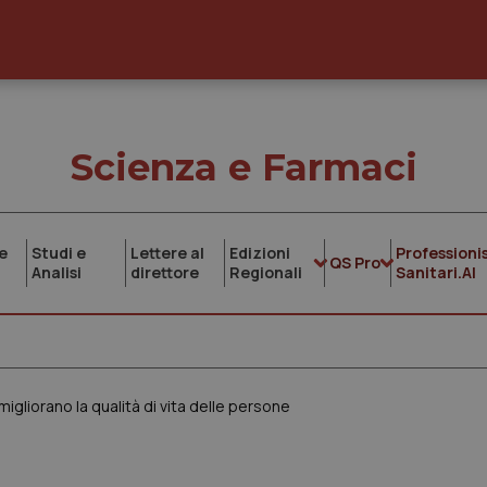
Scienza e Farmaci
e
Studi e
Lettere al
Edizioni
Professionis
QS Pro
Analisi
direttore
Regionali
Sanitari.AI
e migliorano la qualità di vita delle persone