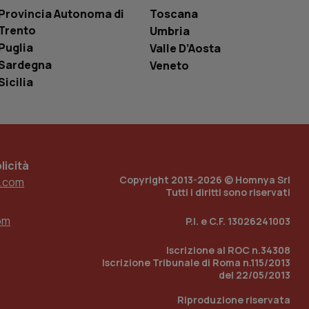
one dell’esperienza
Provincia Autonoma di
Toscana
Trento
Umbria
e per abilitare il
loggato con identity
Puglia
Valle D’Aosta
Sardegna
Veneto
Sicilia
icità
Copyright 2013-2026 © Homnya Srl
.com
Tutti i diritti sono riservati
om
P.I. e C.F. 13026241003
Iscrizione al ROC n.34308
Iscrizione Tribunale di Roma n.115/2013
del 22/05/2013
Riproduzione riservata