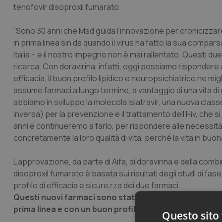
tenofovir disoproxil fumarato.
“Sono 30 anni che Msd guida l’innovazione per cronicizzare,
in prima linea sin da quando il virus ha fatto la sua compars
Italia – e il nostro impegno non è mai rallentato. Questi 
ricerca. Con doravirina, infatti, oggi possiamo rispondere 
efficacia, il buon profilo lipidico e neuropsichiatrico ne mi
assume farmaci a lungo termine, a vantaggio di una vita di 
abbiamo in sviluppo la molecola Islatravir, una nuova classe
inversa) per la prevenzione e il trattamento dell’Hiv, che 
anni e continueremo a farlo, per rispondere alle necessit
concretamente la loro qualità di vita, perché la vita in bu
L’approvazione, da parte di Aifa, di doravirina e della comb
disoproxil fumarato è basata sui risultati degli studi di fa
profilo di efficacia e sicurezza dei due farmaci.
Questi nuovi farmaci sono stati anche recentemente i
prima linea e con un buon profilo di tollerabilità e p
Questo sito 