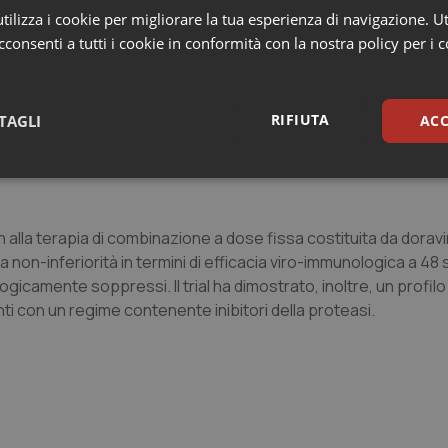
ilizza i cookie per migliorare la tua esperienza di navigazione. Ut
ina (in combinazione con 2 NRTI) che ha dimostrato la non-inferi
consenti a tutti i cookie in conformità con la nostra policy per i 
 superiore verso darunavir-ritonavir (DRV/r) in pazienti HIV posi
na in combinazione a dose fissa con lamivudina e tenofovir disopr
RIFIUTA
TAGLI
ACC
 efficacia viro-immunologica, un profilo neuropsichiatrico supe
z/emtricitabina/tenofovir disoproxil fumarato) in pazienti HIV 
sari
Statistici
Mar
tch alla terapia di combinazione a dose fissa costituita da doravi
 non-inferiorità in termini di efficacia viro-immunologica a 48
ogicamente soppressi. Il trial ha dimostrato, inoltre, un profilo
nti con un regime contenente inibitori della proteasi.
Necessari
Statistici
Marketing
tribuiscono a rendere fruibile il sito web abilitandone funzionalità di base quali la nav
protette del sito. Il sito web non è in grado di funzionare correttamente senza questi coo
Fornitore
/
Dominio
Scadenza
Descrizione
METADATA
5 mesi 4
Questo cookie viene utilizzato p
YouTube
settimane
scelte di consenso e privacy dell'