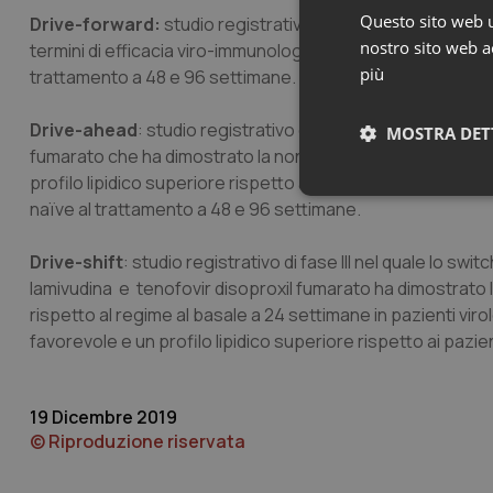
Questo sito web ut
Drive-forward:
studio registrativo di fase III con doravir
nostro sito web ac
termini di efficacia viro-immunologica ed un profilo lipidico
più
trattamento a 48 e 96 settimane.
Drive-ahead
: studio registrativo di fase III con doraviri
MOSTRA DET
fumarato che ha dimostrato la non-inferiorità in termini di
profilo lipidico superiore rispetto a EFV/FTC/TDF (efaviren
Neces
naïve al trattamento a 48 e 96 settimane.
Drive-shift
: studio registrativo di fase III nel quale lo swi
lamivudina e tenofovir disoproxil fumarato ha dimostrato la
rispetto al regime al basale a 24 settimane in pazienti virol
favorevole e un profilo lipidico superiore rispetto ai pazie
I cookie necessari con
e l'accesso alle aree 
19 Dicembre 2019
© Riproduzione riservata
Nome
VISITOR_PRIVACY_