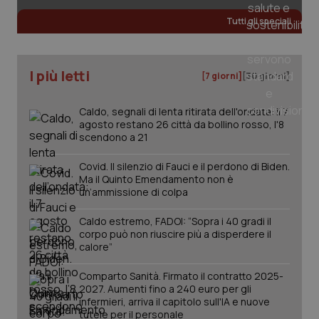
Tutti gli speciali
_ga
1 anno
Google LLC
mes
.quotidianosanita.it
I più letti
[7 giorni]
[30 giorni]
Caldo, segnali di lenta ritirata dell'ondata: il 7
agosto restano 26 città da bollino rosso, l'8
scendono a 21
Covid. Il silenzio di Fauci e il perdono di Biden.
Ma il Quinto Emendamento non è
un’ammissione di colpa
Caldo estremo, FADOI: “Sopra i 40 gradi il
corpo può non riuscire più a disperdere il
calore”
Comparto Sanità. Firmato il contratto 2025-
2027. Aumenti fino a 240 euro per gli
infermieri, arriva il capitolo sull'IA e nuove
tutele per il personale