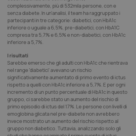
Calabria
Asma & BPCO
complessivamente, più di 532mila persone, con e
senza diabete. In un'analisi, il team ha raggruppato i
Campania
Car-T
partecipanti in tre categorie: diabetici, con HbA1c
inferiore o uguale a 6,5%, pre-diabetici, con HbA1C
compresa tra 5,7% e 6,5% e non-diabetici, con HbA1c
Emilia-Romagna
Colesterolo & coronaropatie
inferiore a 5,7%.
Friuli Venezia Giulia
Dermatite Atopica
I risultati
Sarebbe emerso che gli adulti con HbA1c che rientrava
Lazio
Diabete & glucometri
nel range 'diabetici' avevano un rischio
significativamente aumentato di primo evento di ictus
Liguria
Disturbi dell’umore
rispetto a quelli con HbA1c inferiore a 5,7%. E per ogni
incremento di un punto percentuale di HbA1c in questo
Lombardia
Dolore
gruppo, ci sarebbe stato un aumento del rischio di
primo episodio di ictus del 17%. Le persone con livelli di
emoglobina glicata nel pre-diabete non avrebbero
Marche
Donna & Salute
invece mostrato un aumento del rischio rispetto al
gruppo non diabetico. Tuttavia, analizzando solo gli
Molise
Epatiti
studi che hanno esaminato il primo evento di ictus