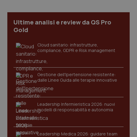
Necessari
Statistici
Marketing
I cookie necessari contribuiscono a rendere fruibile il
sito web abilitandone funzionalità di base quali la
Ultime analisi e review da QS Pro
navigazione sulle pagine e l'accesso alle aree
Gold
protette del sito. Il sito web non è in grado di
funzionare correttamente senza questi cookie.
Nome
Fornitore
/
Dominio
Scaden
Cloud sanitario: infrastrutture,
compliance, GDPR e Risk management
VISITOR_PRIVACY_METADATA
5 mesi
YouTube
settim
.youtube.com
Gestione dell'Ipertensione resistente:
dalle Linee Guida alle terapie innovative
Leadership Infermieristica 2026: nuovi
modelli di responsabilità e autonomia
Leadership Medica 2026: guidare team