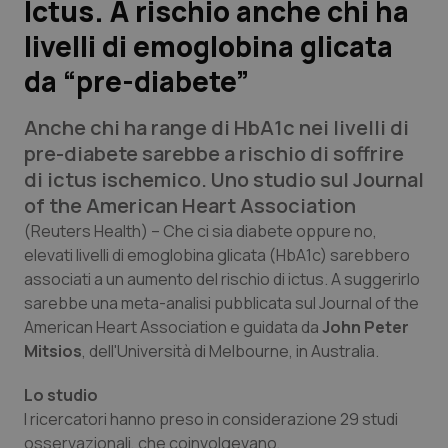
Ictus. A rischio anche chi ha
livelli di emoglobina glicata
Scienza e Farmaci
da “pre-diabete”
Studi e Analisi
Anche chi ha range di HbA1c nei livelli di
Lettere al direttore
pre-diabete sarebbe a rischio di soffrire
di ictus ischemico. Uno studio sul
Journal
Edizioni Regionali
of the American Heart Association
(Reuters Health)
– Che ci sia diabete oppure no,
QS Pro
elevati livelli di emoglobina glicata (HbA1c) sarebbero
associati a un aumento del rischio di ictus. A suggerirlo
sarebbe una meta-analisi pubblicata sul
Journal of the
Professionisti Sanitari.AI
American Heart Association
e guidata da
John Peter
Mitsios
, dell'Università di Melbourne, in Australia.
Abruzzo
QS Pro Gold
Lo studio
QS Club
Newsletter
Basilicata
Artrite & artrosi
I ricercatori hanno preso in considerazione 29 studi
osservazionali, che coinvolgevano,