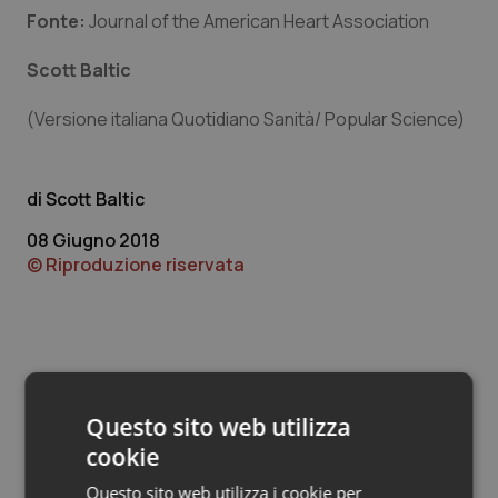
Valle D’Aosta
Oncodermatologia
Fonte:
Journal of the American Heart Association
Veneto
Oncoematologia
Scott Baltic
Oncologia & Nutrizione
(Versione italiana Quotidiano Sanità/ Popular Science)
Psoriasi & pelle
Scott Baltic
Quotidiano Cardiologia
08 Giugno 2018
© Riproduzione riservata
Quotidiano Chirurgia
Quotidiano Oncologia
Quotidiano Pediatria
Questo sito web utilizza
Potrebbe interessarti in
cookie
Rene & patologie urogenitali
Scienza e Farmaci
Questo sito web utilizza i cookie per