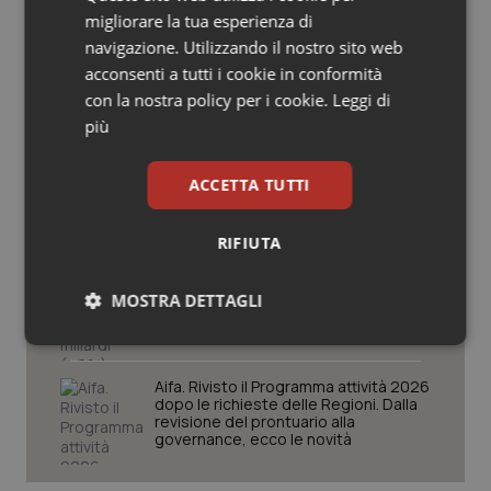
migliorare la tua esperienza di
Salute orale & impianti
navigazione. Utilizzando il nostro sito web
Ebola in Congo. Oms e Africa Cdc:
acconsenti a tutti i cookie in conformità
“Epidemia più veloce della risposta”.
Sangue & coagulazione
Quasi 4mila casi e 1.801 morti
con la nostra policy per i cookie.
Leggi di
più
Tiroide
West Nile. D’Alterio (Rete IZS):
“Sorveglianza e dati scientifici, senza
ACCETTA TUTTI
Tumore al seno
allarmismi. Sistema italiano
preparato”
RIFIUTA
Tumore ovarico
La spesa farmaceutica sale a 39,3
miliardi (+6%). Prosegue il boom dei
MOSTRA DETTAGLI
farmaci per diabete e obesità e cala
Tumori del Polmone & Testa Collo
uso antibiotici. Ecco il Rapporto
OsMed 2025
Necessari
Statistici
Marketing
Tumori gastrointestinali
Aifa. Rivisto il Programma attività 2026
dopo le richieste delle Regioni. Dalla
Ulcera & Reflusso
revisione del prontuario alla
governance, ecco le novità
Vaccini