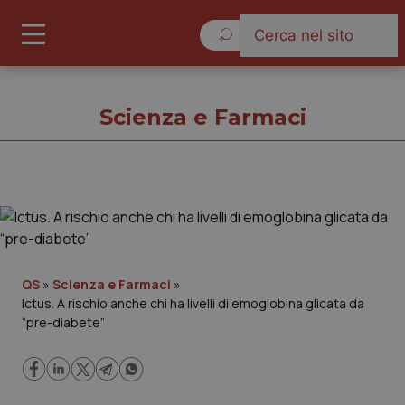
Venerdì 7 Agosto 2026
Scienza e Farmaci
Scienza e Farmaci
Cronache
QS
»
Scienza e Farmaci
»
Ictus. A rischio anche chi ha livelli di emoglobina glicata da
Governo e Parlamento
“pre-diabete”
Regioni e Asl
Lavoro e Professioni