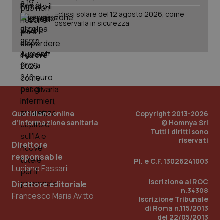
Eclissi solare del 12 agosto 2026, come
osservarla in sicurezza
PHPSESSID
Sessio
PHP.net
www.quotidianosanita.it
Quotidiano online
Copyright 2013-2026
d'informazione sanitaria
© Homnya Srl
Tutti i diritti sono
riservati
Direttore
responsabile
P.I. e C.F. 13026241003
Luciano Fassari
Iscrizione al ROC
Direttore editoriale
n.34308
Francesco Maria Avitto
Iscrizione Tribunale
di Roma n.115/2013
del 22/05/2013