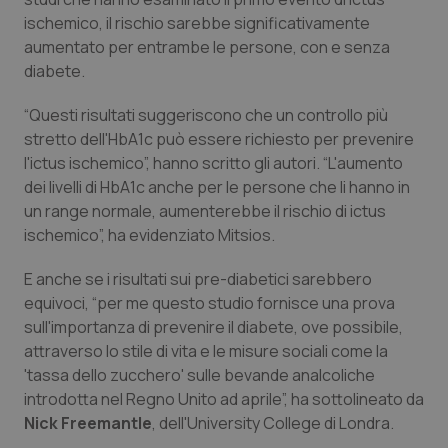
ischemico, il rischio sarebbe significativamente
Piemonte
HIV
aumentato per entrambe le persone, con e senza
diabete.
Provincia Autonoma di Bolzano
Infezioni & Febbre
“Questi risultati suggeriscono che un controllo più
Provincia Autonoma di Trento
Ipertensione & Scompenso
stretto dell'HbA1c può essere richiesto per prevenire
l'ictus ischemico”, hanno scritto gli autori. “L'aumento
dei livelli di HbA1c anche per le persone che li hanno in
Puglia
Malattie rare
un range normale, aumenterebbe il rischio di ictus
ischemico”, ha evidenziato Mitsios.
Sardegna
Malattia di Crohn & Rettocolite Ulcerosa
E anche se i risultati sui pre-diabetici sarebbero
Sicilia
Neuroscienze & patologie neurodegenerative
equivoci, “per me questo studio fornisce una prova
sull'importanza di prevenire il diabete, ove possibile,
Toscana
Obesità
attraverso lo stile di vita e le misure sociali come la
'tassa dello zucchero' sulle bevande analcoliche
Umbria
Oftalmologia
introdotta nel Regno Unito ad aprile”, ha sottolineato da
Nick Freemantle
, dell'University College di Londra.