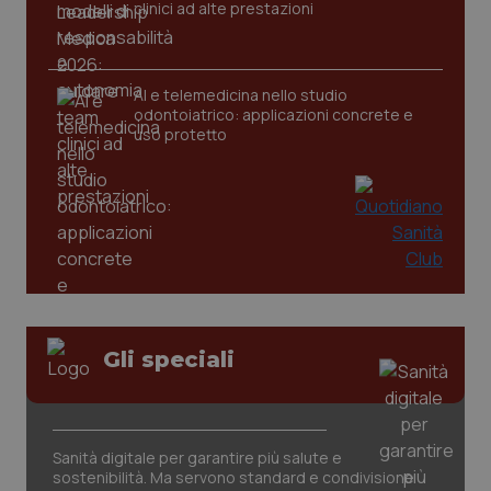
clinici ad alte prestazioni
CookieScriptConsent
5 mesi
CookieScript
settim
www.quotidianosanita.it
AI e telemedicina nello studio
odontoiatrico: applicazioni concrete e
uso protetto
tracking-sites-ironfish-
www.quotidianosanita.it
4
tracking-enable
settim
Gli speciali
2 gior
tracking-sites-ironfish-
www.quotidianosanita.it
4
Sanità digitale per garantire più salute e
session-id
settim
sostenibilità. Ma servono standard e condivisione
2 gior