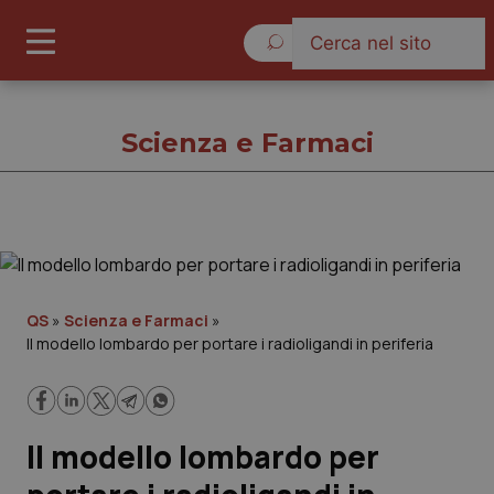
Venerdì 7 Agosto 2026
Scienza e Farmaci
Scienza e Farmaci
Cronache
QS
»
Scienza e Farmaci
»
Il modello lombardo per portare i radioligandi in periferia
Governo e Parlamento
Regioni e Asl
Il modello lombardo per
Lavoro e Professioni