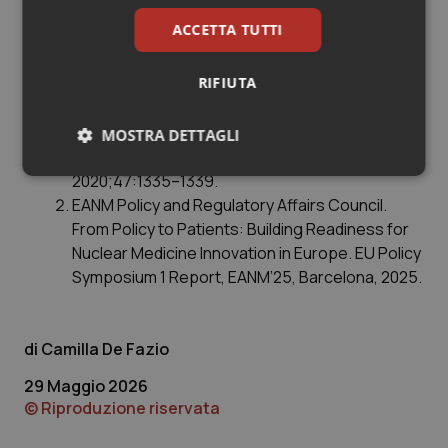
ACCETTA TUTTI
Bibliografia:
RIFIUTA
Merkel C, Whicher CH, Bomanji J, et al. Realising
the potential of radioligand therapy: policy
solutions for the barriers to implementation
MOSTRA DETTAGLI
across Europe. Eur J Nucl Med Mol Imaging.
Necessari
Statistici
Marketing
2020;47:1335–1339.
EANM Policy and Regulatory Affairs Council.
From Policy to Patients: Building Readiness for
Nuclear Medicine Innovation in Europe. EU Policy
Symposium 1 Report, EANM’25, Barcelona, 2025.
Necessari
Statistici
Marketing
Camilla De Fazio
I cookie necessari contribuiscono a rendere fruibile il
sito web abilitandone funzionalità di base quali la
29 Maggio 2026
navigazione sulle pagine e l'accesso alle aree
protette del sito. Il sito web non è in grado di
© Riproduzione riservata
funzionare correttamente senza questi cookie.