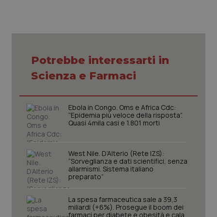
Nome
Fornitore
/
Dominio
Scaden
VISITOR_PRIVACY_METADATA
5 mesi
YouTube
settim
.youtube.com
Potrebbe interessarti in
Scienza e Farmaci
Ebola in Congo. Oms e Africa Cdc:
“Epidemia più veloce della risposta”.
Quasi 4mila casi e 1.801 morti
West Nile. D’Alterio (Rete IZS):
“Sorveglianza e dati scientifici, senza
allarmismi. Sistema italiano
CookieScriptConsent
5 mesi
CookieScript
preparato”
settim
www.quotidianosanita.it
La spesa farmaceutica sale a 39,3
miliardi (+6%). Prosegue il boom dei
farmaci per diabete e obesità e cala