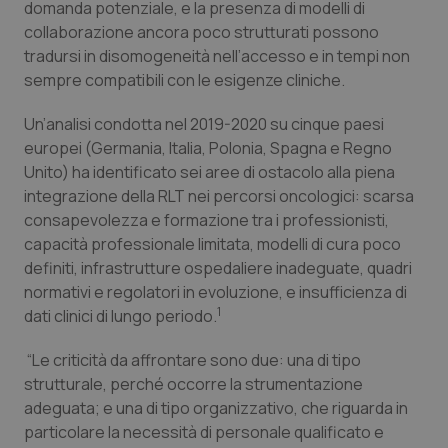
domanda potenziale, e la presenza di modelli di
Calabria
Asma & BPCO
collaborazione ancora poco strutturati possono
tradursi in disomogeneità nell’accesso e in tempi non
Campania
Car-T
sempre compatibili con le esigenze cliniche.
Emilia-Romagna
Colesterolo & coronaropatie
Un’analisi condotta nel 2019-2020 su cinque paesi
europei (Germania, Italia, Polonia, Spagna e Regno
Friuli Venezia Giulia
Dermatite Atopica
Unito) ha identificato sei aree di ostacolo alla piena
integrazione della RLT nei percorsi oncologici: scarsa
consapevolezza e formazione tra i professionisti,
Lazio
Diabete & glucometri
capacità professionale limitata, modelli di cura poco
definiti, infrastrutture ospedaliere inadeguate, quadri
Liguria
Disturbi dell’umore
normativi e regolatori in evoluzione, e insufficienza di
1
dati clinici di lungo periodo.
Lombardia
Dolore
“Le criticità da affrontare sono due: una di tipo
Marche
Donna & Salute
strutturale, perché occorre la strumentazione
adeguata; e una di tipo organizzativo, che riguarda in
Molise
Epatiti
particolare la necessità di personale qualificato e