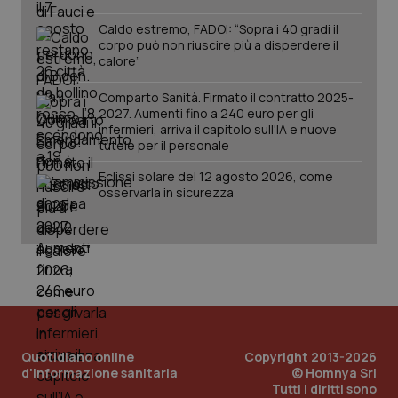
Caldo estremo, FADOI: “Sopra i 40 gradi il
corpo può non riuscire più a disperdere il
calore”
Fornitore
/
Comparto Sanità. Firmato il contratto 2025-
Nome
Scadenza
Descrizion
Dominio
2027. Aumenti fino a 240 euro per gli
Nome
Fornitore
/
Dominio
Scadenza
Des
infermieri, arriva il capitolo sull'IA e nuove
_ga_0VMQEQKQ1N
.quotidianosanita.it
1 anno 1
Questo
mese
cookie
tutele per il personale
VISITOR_INFO1_LIVE
5 mesi 4
Que
Google LLC
viene
settimane
imp
.youtube.com
utilizzato
You
Eclissi solare del 12 agosto 2026, come
da Google
ten
osservarla in sicurezza
Analytics
pre
per
del
mantener
vid
lo stato
inco
della
può
sessione.
det
vis
web
uti
nuo
ver
dell
You
Quotidiano online
Copyright 2013-2026
__Secure-YNID
.youtube.com
5 mesi 4
Que
d'informazione sanitaria
© Homnya Srl
settimane
imp
Tutti i diritti sono
You