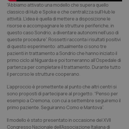
“Abbiamo attivato una modello che supera quello
Salute orale & impianti
classico di Hub e Spoke e che centralizza sull’Hub le
attività. L’idea è quella di mettere a disposizione le
Sangue & coagulazione
risorse e accompagnare le strutture periferiche, in
questo caso Sondrio, a diventare autonomi nell’uso di
Tiroide
queste procedure”. Rossetti racconta i risultati positivi
di questo esperimento: attualmente ci sono tre
Tumore al seno
pazienti in trattamento a Sondrio che hanno iniziato il
primo ciclo al Niguarda e poi torneranno all’Ospedale di
Tumore ovarico
partenza per completare il trattamento. Durante tutto
il percorso le strutture cooperano.
Tumori del Polmone & Testa Collo
L’approccio è promettente al punto che altri centri si
sono proposti di partecipare al progetto. “Penso per
Tumori gastrointestinali
esempio a Cremona, con cui a settembre seguiremo il
primo paziente. Seguiranno Como e Mantova”.
Ulcera & Reflusso
Il modello è stato presentato in occasione del XVII
Vaccini
Congresso Nazionale dell’Associazione Italiana di