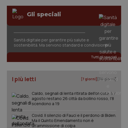
www.quotidianosanita.it
Gli speciali
Sanità digitale per garantire più salute e
sostenibilità. Ma servono standard e condivisione
Tutti gli speciali
I più letti
[7 giorni]
[30 giorni]
Caldo, segnali di lenta ritirata dell'ondata: il 7
agosto restano 26 città da bollino rosso, l'8
_ga_KM60CM4NPH
.quotidianosanita.it
1 anno
scendono a 19
mes
Covid. Il silenzio di Fauci e il perdono di Biden.
Ma il Quinto Emendamento non è
un’ammissione di colpa