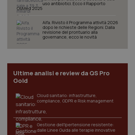
uso antibiotici. Ecco il Rapporto
OsMed 2025
Aifa. Rivisto il Programma attività 2026
dopo le richieste delle Regioni. Dalla
revisione del prontuario alla
governance, ecco le novità
tracking-sites-ironfish-
www.quotidianosanita.it
4
tracking-enable
settim
2 gior
Ultime analisi e review da QS Pro
Gold
tracking-sites-ironfish-
www.quotidianosanita.it
4
session-id
settim
2 gior
Cloud sanitario: infrastrutture,
compliance, GDPR e Risk management
_ga
1 anno
Google LLC
mes
.quotidianosanita.it
Gestione dell'Ipertensione resistente:
dalle Linee Guida alle terapie innovative