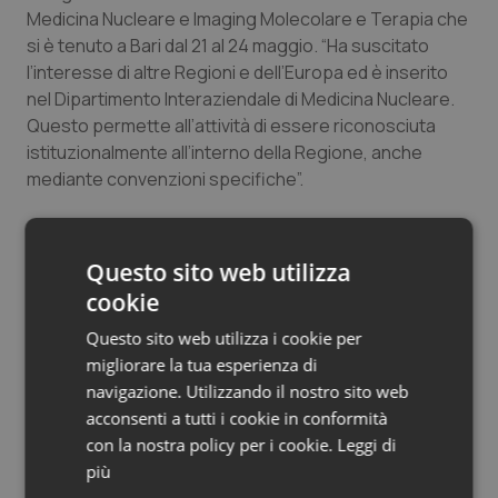
Medicina Nucleare e Imaging Molecolare e Terapia che
si è tenuto a Bari dal 21 al 24 maggio. “Ha suscitato
l’interesse di altre Regioni e dell’Europa ed è inserito
nel Dipartimento Interaziendale di Medicina Nucleare.
Questo permette all’attività di essere riconosciuta
istituzionalmente all’interno della Regione, anche
mediante convenzioni specifiche”.
A livello europeo, il Symposium di politica dell’EANM
tenutosi a Barcellona nel 2025 ha indicato tra le priorità
Questo sito web utilizza
proprio lo sviluppo di percorsi di riferimento
cookie
chiaramente definiti all’interno dei piani oncologici
nazionali, con criteri di eleggibilità standardizzati e
Questo sito web utilizza i cookie per
strumenti digitali per la gestione dei pazienti. La
migliorare la tua esperienza di
raccomandazione di espandere reti accreditate di
navigazione. Utilizzando il nostro sito web
centri di eccellenza teranostici riflette la stessa
acconsenti a tutti i cookie in conformità
logica: creare incentivi perché altri centri investano nel
con la nostra policy per i cookie.
Leggi di
raggiungimento di standard elevati, garantendo
più
2
omogeneità nella qualità delle cure.