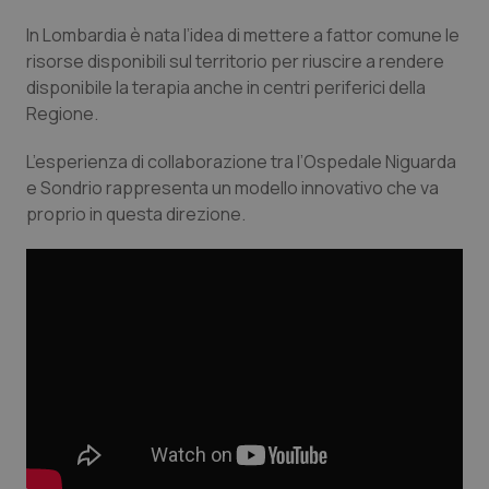
Valle D’Aosta
Oncodermatologia
In Lombardia è nata l’idea di mettere a fattor comune le
Veneto
Oncoematologia
risorse disponibili sul territorio per riuscire a rendere
disponibile la terapia anche in centri periferici della
Regione.
Oncologia & Nutrizione
L’esperienza di collaborazione tra l’Ospedale Niguarda
Psoriasi & pelle
e Sondrio rappresenta un modello innovativo che va
proprio in questa direzione.
Quotidiano Cardiologia
Quotidiano Chirurgia
Quotidiano Oncologia
Quotidiano Pediatria
Rene & patologie urogenitali