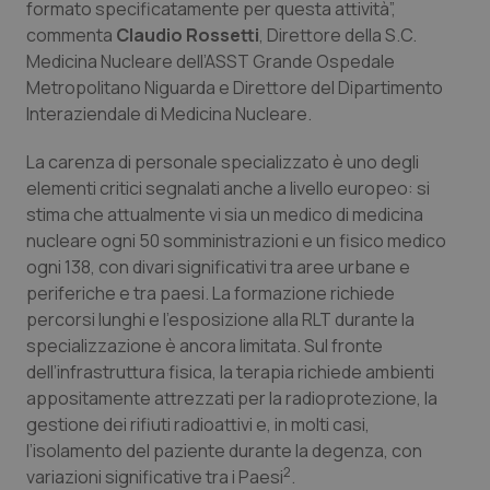
formato specificatamente per questa attività”,
commenta
Claudio Rossetti
, Direttore della S.C.
Piemonte
HIV
Medicina Nucleare dell’ASST Grande Ospedale
Metropolitano Niguarda e Direttore del Dipartimento
Provincia Autonoma di Bolzano
Infezioni & Febbre
Interaziendale di Medicina Nucleare.
Provincia Autonoma di Trento
Ipertensione & Scompenso
La carenza di personale specializzato è uno degli
elementi critici segnalati anche a livello europeo: si
Puglia
Malattie rare
stima che attualmente vi sia un medico di medicina
nucleare ogni 50 somministrazioni e un fisico medico
Sardegna
Malattia di Crohn & Rettocolite Ulcerosa
ogni 138, con divari significativi tra aree urbane e
periferiche e tra paesi. La formazione richiede
percorsi lunghi e l’esposizione alla RLT durante la
Sicilia
Neuroscienze & patologie neurodegenerative
specializzazione è ancora limitata. Sul fronte
dell’infrastruttura fisica, la terapia richiede ambienti
Toscana
Obesità
appositamente attrezzati per la radioprotezione, la
gestione dei rifiuti radioattivi e, in molti casi,
Umbria
Oftalmologia
l’isolamento del paziente durante la degenza, con
2
variazioni significative tra i Paesi
.