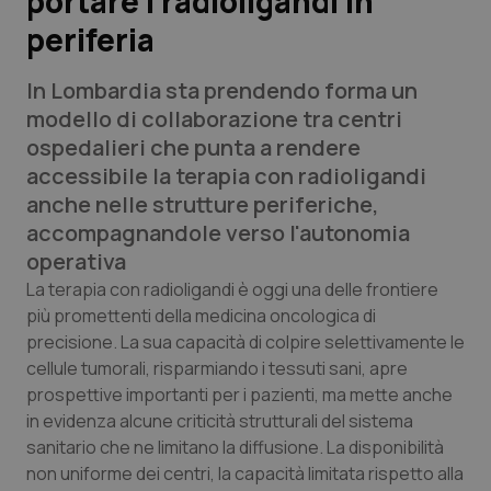
portare i radioligandi in
periferia
Scienza e Farmaci
In Lombardia sta prendendo forma un
Studi e Analisi
modello di collaborazione tra centri
ospedalieri che punta a rendere
Lettere al direttore
accessibile la terapia con radioligandi
anche nelle strutture periferiche,
Edizioni Regionali
accompagnandole verso l'autonomia
operativa
QS Pro
La terapia con radioligandi è oggi una delle frontiere
più promettenti della medicina oncologica di
Professionisti Sanitari.AI
precisione. La sua capacità di colpire selettivamente le
cellule tumorali, risparmiando i tessuti sani, apre
Abruzzo
QS Pro Gold
prospettive importanti per i pazienti, ma mette anche
in evidenza alcune criticità strutturali del sistema
QS Club
Newsletter
sanitario che ne limitano la diffusione. La disponibilità
Basilicata
Artrite & artrosi
non uniforme dei centri, la capacità limitata rispetto alla