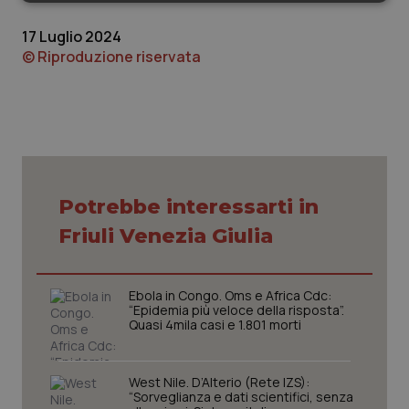
Necessari
Statistici
Marketing
17 Luglio 2024
© Riproduzione riservata
Necessari
Statistici
Marketing
I cookie necessari contribuiscono a rendere fruibile il
sito web abilitandone funzionalità di base quali la
navigazione sulle pagine e l'accesso alle aree
Potrebbe interessarti in
protette del sito. Il sito web non è in grado di
funzionare correttamente senza questi cookie.
Friuli Venezia Giulia
Nome
Fornitore
/
Dominio
Scaden
VISITOR_PRIVACY_METADATA
5 mesi
YouTube
settim
.youtube.com
Ebola in Congo. Oms e Africa Cdc:
“Epidemia più veloce della risposta”.
Quasi 4mila casi e 1.801 morti
West Nile. D’Alterio (Rete IZS):
“Sorveglianza e dati scientifici, senza