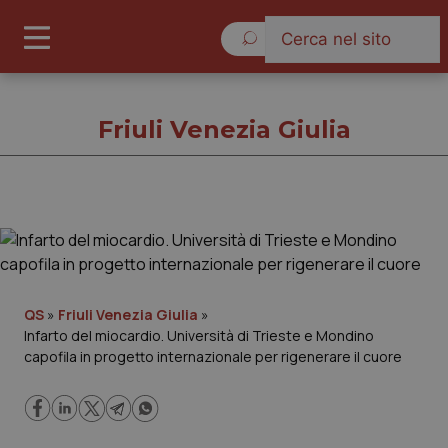
Sabato 8 Agosto 2026
Friuli Venezia Giulia
Friuli Venezia Giulia
Cronache
QS
»
Friuli Venezia Giulia
»
Infarto del miocardio. Università di Trieste e Mondino
Governo e Parlamento
capofila in progetto internazionale per rigenerare il cuore
Regioni e Asl
Lavoro e Professioni