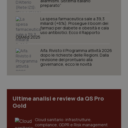
allarmismi. Sistema italiano
preparato”
La spesa farmaceutica sale a 39,3
miliardi (+6%). Prosegue il boom dei
farmaci per diabete e obesità e cala
uso antibiotici. Ecco il Rapporto
OsMed 2025
Aifa. Rivisto il Programma attività 2026
CookieScriptConsent
5 mesi
CookieScript
dopo le richieste delle Regioni. Dalla
settim
www.quotidianosanita.it
revisione del prontuario alla
governance, ecco le novità
Ultime analisi e review da QS Pro
Gold
Cloud sanitario: infrastrutture,
tracking-sites-ironfish-
www.quotidianosanita.it
4
compliance, GDPR e Risk management
tracking-enable
settim