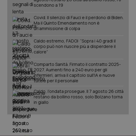
scendono a 19
Covid. Il silenzio di Fauci e il perdono di Biden.
Ma il Quinto Emendamento non è
un’ammissione di colpa
Caldo estremo, FADOI: “Sopra i 40 gradi il
corpo può non riuscire più a disperdere il
calore”
_ga_KM60CM4NPH
.quotidianosanita.it
1 anno
mes
Comparto Sanità. Firmato il contratto 2025-
2027. Aumenti fino a 240 euro per gli
infermieri, arriva il capitolo sull'IA e nuove
tutele per il personale
Caldo, l’ondata prosegue. Il 7 agosto 26 città
restano da bollino rosso, solo Bolzano torna
in giallo
Fornitore
/
Nome
Scadenza
Descrizion
Dominio
Nome
Fornitore
/
Dominio
Scadenza
Des
_ga_0VMQEQKQ1N
.quotidianosanita.it
1 anno 1
Questo
mese
cookie
VISITOR_INFO1_LIVE
5 mesi 4
Que
Google LLC