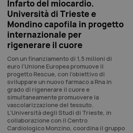
Infarto del miocardio.
Università di Trieste e
Scienza e Farmaci
Mondino capofila in progetto
Studi e Analisi
internazionale per
rigenerare il cuore
Lettere al direttore
Con un finanziamento di 1,5 milioni di
Edizioni Regionali
euro l’Unione Europea promuove il
progetto Rescue, con l’obiettivo di
QS Pro
sviluppare un nuovo farmaco a Rna in
grado di rigenerare il cuore e
Professionisti Sanitari.AI
simultaneamente promuovere la
vascolarizzazione del tessuto.
Abruzzo
QS Pro Gold
L’Università degli Studi di Trieste, in
collaborazione con il Centro
QS Club
Newsletter
Basilicata
Artrite & artrosi
Cardiologico Monzino, coordina il gruppo