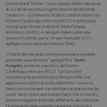
L’Università di Trieste – l’unico ateneo italiano alla guida
Salute orale & impianti
di uno dei diciassette progetti selezionati dal bando
Cardinnov – coordinerà lo studio in collaborazione con
Sangue & coagulazione
il Centro Cardiologico Monzino IRCCS, in particolare
con il gruppo di ricerca del prof. Giulio Pompilio,
Tiroide
direttore scientifico e delegato italiano alternate
presso il Comitato per le Terapie Avanzate (CAT)
Tumore al seno
dell’Agenzia Europea del Farmaco (EMA).
“L’infarto del miocardio continua ad essere una delle
Tumore ovarico
principali cause di morte” spiega il Prof.
Giulio
Pompilio,
direttore scientifico del Centro
Tumori del Polmone & Testa Collo
Cardiologico Monzino IRCCS. “La ricerca ha
recentemente prodotto nuovi farmaci a RNA che
Tumori gastrointestinali
agiscono sui fattori di rischio dell’infarto, ma non si
hanno ancora terapie che stimolano la riparazione del
Ulcera & Reflusso
cuore. Nei prossimi anni ci aspettiamo che un numero
sempre maggiore di farmaci a RNA arrivi alla clinica per
Vaccini
il trattamento delle malattie cardiache” conclude il