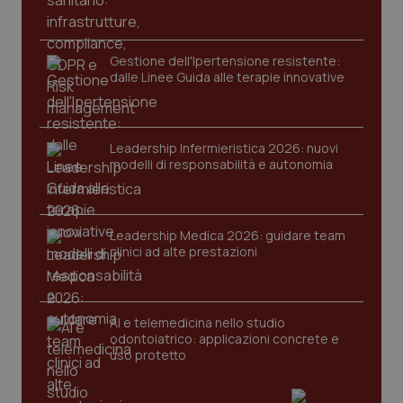
2 gior
Gestione dell'Ipertensione resistente:
dalle Linee Guida alle terapie innovative
tracking-sites-ironfish-
www.quotidianosanita.it
4
session-id
settim
2 gior
Leadership Infermieristica 2026: nuovi
modelli di responsabilità e autonomia
_ga
1 anno
Google LLC
mes
.quotidianosanita.it
Leadership Medica 2026: guidare team
clinici ad alte prestazioni
AI e telemedicina nello studio
odontoiatrico: applicazioni concrete e
uso protetto