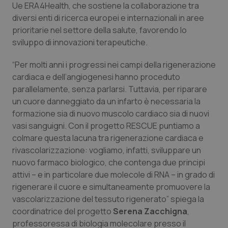
Ue ERA4Health, che sostiene la collaborazione tra
Piemonte
HIV
diversi enti di ricerca europei e internazionali in aree
prioritarie nel settore della salute, favorendo lo
sviluppo di innovazioni terapeutiche.
Provincia Autonoma di Bolzano
Infezioni & Febbre
“Per molti anni i progressi nei campi della rigenerazione
Provincia Autonoma di Trento
Ipertensione & Scompenso
cardiaca e dell’angiogenesi hanno proceduto
parallelamente, senza parlarsi. Tuttavia, per riparare
Puglia
Malattie rare
un cuore danneggiato da un infarto è necessaria la
formazione sia di nuovo muscolo cardiaco sia di nuovi
Sardegna
Malattia di Crohn & Rettocolite Ulcerosa
vasi sanguigni. Con il progetto RESCUE puntiamo a
colmare questa lacuna tra rigenerazione cardiaca e
Sicilia
Neuroscienze & patologie neurodegenerative
rivascolarizzazione: vogliamo, infatti, sviluppare un
nuovo farmaco biologico, che contenga due principi
attivi – e in particolare due molecole di RNA – in grado di
Toscana
Obesità
rigenerare il cuore e simultaneamente promuovere la
vascolarizzazione del tessuto rigenerato” spiega la
Umbria
Oftalmologia
coordinatrice del progetto
Serena Zacchigna
,
professoressa di biologia molecolare presso il