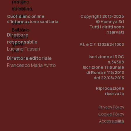
viene
settimane
imp
.youtube.com
utilizzato
You
da Google
ten
Analytics
pre
Quotidiano online
Copyright 2013-2026
per
del
d'informazione sanitaria
© Homnya Srl
mantener
vid
lo stato
inco
Tutti i diritti sono
della
può
riservati
sessione.
Direttore
det
vis
responsabile
web
P.I. e C.F. 13026241003
uti
Luciano Fassari
nuo
ver
Iscrizione al ROC
Direttore editoriale
dell
n.34308
You
Francesco Maria Avitto
Iscrizione Tribunale
__Secure-YNID
.youtube.com
5 mesi 4
Que
di Roma n.115/2013
settimane
imp
del 22/05/2013
You
ten
pre
Riproduzione
del
riservata
vid
inco
può
Privacy Policy
det
vis
Cookie Policy
web
uti
Accessibilità
nuo
ver