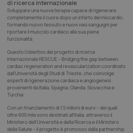
di ricerca internazionale
Calabria
Asma & BPCO
Sviluppare una nuova terapia capace di rigenerare
completamente il cuore dopo un infarto del miocardio,
Campania
Car-T
formando nuovo tessuto e nuovi vasi sanguigni per
riportare il muscolo cardiaco alla sua piena
Emilia-Romagna
Colesterolo & coronaropatie
funzionalità.
Friuli Venezia Giulia
Dermatite Atopica
Questo l’obiettivo del progetto di ricerca
internazionale RESCUE
– Bridging the gap between
Lazio
Diabete & glucometri
cardiac regeneration and revascularization
coordinato
dall’Università degli Studi di Trieste, che coinvolge
esperti di rigenerazione cardiaca e angiogenesi
Liguria
Disturbi dell’umore
provenienti da Italia, Spagna, Olanda, Slovacchia e
Turchia.
Lombardia
Dolore
Con un finanziamento di 1,5 milioni di euro – dei quali
Marche
Donna & Salute
oltre 600 mila sono destinati all’Italia, attraverso il
Ministero dell’Università e della Ricerca e il Ministero
Molise
Epatiti
della Salute – il progetto è promosso dalla partnership