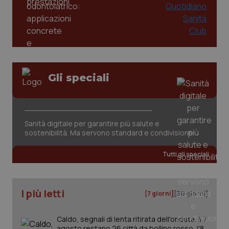
Gli speciali
Sanità digitale per garantire più salute e
sostenibilità. Ma servono standard e condivisione
PHPSESSID
Sessio
PHP.net
www.quotidianosanita.it
Tutti gli speciali
I più letti
[7 giorni]
[30 giorni]
Caldo, segnali di lenta ritirata dell'ondata: il 7
agosto restano 26 città da bollino rosso, l'8