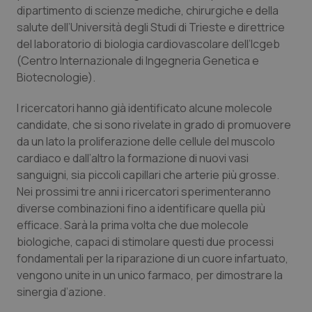
Valle D’Aosta
Oncodermatologia
dipartimento di scienze mediche, chirurgiche e della
salute dell’Università degli Studi di Trieste e direttrice
Veneto
Oncoematologia
del laboratorio di biologia cardiovascolare dell’Icgeb
(Centro Internazionale di Ingegneria Genetica e
Oncologia & Nutrizione
Biotecnologie).
I ricercatori hanno già identificato alcune molecole
Psoriasi & pelle
candidate, che si sono rivelate in grado di promuovere
da un lato la proliferazione delle cellule del muscolo
Quotidiano Cardiologia
cardiaco e dall’altro la formazione di nuovi vasi
sanguigni, sia piccoli capillari che arterie più grosse.
Quotidiano Chirurgia
Nei prossimi tre anni i ricercatori sperimenteranno
diverse combinazioni fino a identificare quella più
Quotidiano Oncologia
efficace. Sarà la prima volta che due molecole
biologiche, capaci di stimolare questi due processi
Quotidiano Pediatria
fondamentali per la riparazione di un cuore infartuato,
vengono unite in un unico farmaco, per dimostrare la
Rene & patologie urogenitali
sinergia d’azione.