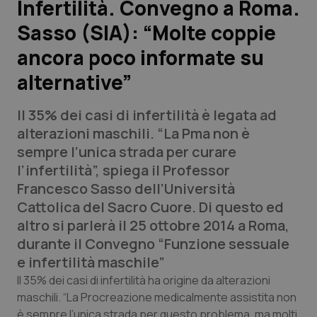
Infertilità. Convegno a Roma.
Sasso (SIA): “Molte coppie
Scienza e Farmaci
ancora poco informate su
Studi e Analisi
alternative”
Lettere al direttore
Il 35% dei casi di infertilità è legata ad
alterazioni maschili. “La Pma non è
Edizioni Regionali
sempre l’unica strada per curare
l’infertilità”, spiega il Professor
QS Pro
Francesco Sasso dell’Università
Cattolica del Sacro Cuore. Di questo ed
Professionisti Sanitari.AI
altro si parlerà il 25 ottobre 2014 a Roma,
durante il Convegno “Funzione sessuale
Abruzzo
QS Pro Gold
e infertilità maschile”
Il 35% dei casi di infertilità ha origine da alterazioni
QS Club
Newsletter
Basilicata
Artrite & artrosi
maschili. “La Procreazione medicalmente assistita non
è sempre l’unica strada per questo problema, ma molti