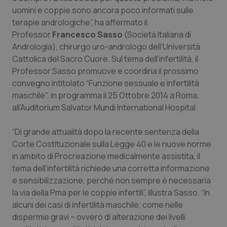
Calabria
Asma & BPCO
uomini e coppie sono ancora poco informati sulle
terapie andrologiche”, ha affermato il
Campania
Car-T
Professor
Francesco Sasso
(Società Italiana di
Andrologia), chirurgo uro-andrologo dell’Università
Cattolica del Sacro Cuore. Sul tema dell’infertilità, il
Emilia-Romagna
Colesterolo & coronaropatie
Professor Sasso promuove e coordina il prossimo
convegno intitolato “Funzione sessuale e infertilità
Friuli Venezia Giulia
Dermatite Atopica
maschile", in programma il 25 Ottobre 2014 a Roma,
all’Auditorium Salvator Mundi International Hospital.
Lazio
Diabete & glucometri
“Di grande attualità dopo la recente sentenza della
Liguria
Disturbi dell’umore
Corte Costituzionale sulla Legge 40 e le nuove norme
in ambito di Procreazione medicalmente assistita, il
Lombardia
Dolore
tema dell’infertilità richiede una corretta informazione
e sensibilizzazione, perché non sempre è necessaria
Marche
Donna & Salute
la via della Pma per le coppie infertili”, illustra Sasso. “In
alcuni dei casi di infertilità maschile, come nelle
dispermie gravi – ovvero di alterazione dei livelli
Molise
Epatiti