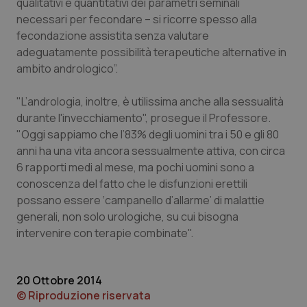
qualitativi e quantitativi dei parametri seminali
necessari per fecondare – si ricorre spesso alla
Piemonte
HIV
fecondazione assistita senza valutare
adeguatamente possibilità terapeutiche alternative in
Provincia Autonoma di Bolzano
Infezioni & Febbre
ambito andrologico”.
Provincia Autonoma di Trento
Ipertensione & Scompenso
"L’andrologia, inoltre, è utilissima anche alla sessualità
durante l'invecchiamento", prosegue il Professore.
Puglia
Malattie rare
"Oggi sappiamo che l’83% degli uomini tra i 50 e gli 80
anni ha una vita ancora sessualmente attiva, con circa
Sardegna
Malattia di Crohn & Rettocolite Ulcerosa
6 rapporti medi al mese, ma pochi uomini sono a
conoscenza del fatto che le disfunzioni erettili
possano essere ‘campanello d’allarme’ di malattie
Sicilia
Neuroscienze & patologie neurodegenerative
generali, non solo urologiche, su cui bisogna
intervenire con terapie combinate".
Toscana
Obesità
Umbria
Oftalmologia
20 Ottobre 2014
© Riproduzione riservata