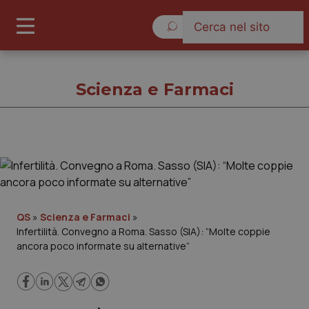
Venerdì 7 Agosto 2026
Scienza e Farmaci
Scienza e Farmaci
Cronache
QS
»
Scienza e Farmaci
»
Infertilità. Convegno a Roma. Sasso (SIA): “Molte coppie
Governo e Parlamento
ancora poco informate su alternative”
Regioni e Asl
Lavoro e Professioni