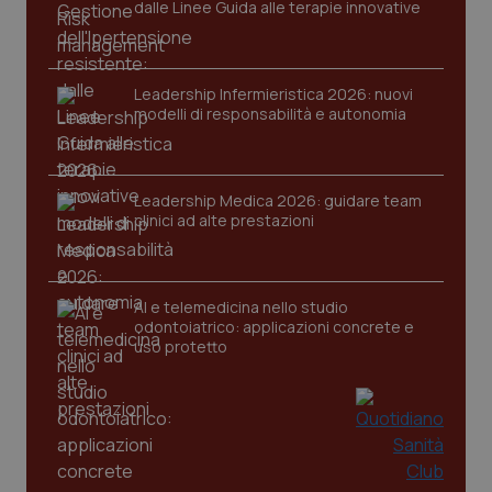
dalle Linee Guida alle terapie innovative
Nome
Fornitore
/
Dominio
Scaden
VISITOR_PRIVACY_METADATA
5 mesi
YouTube
settim
.youtube.com
Leadership Infermieristica 2026: nuovi
modelli di responsabilità e autonomia
Leadership Medica 2026: guidare team
clinici ad alte prestazioni
AI e telemedicina nello studio
odontoiatrico: applicazioni concrete e
uso protetto
CookieScriptConsent
5 mesi
CookieScript
settim
www.quotidianosanita.it