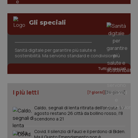
Gli speciali
Sanità digitale per garantire più salute e
tracking-sites-ironfish-
www.quotidianosanita.it
4
sostenibilità. Ma servono standard e condivisione
tracking-enable
settim
2 gior
Tutti gli speciali
tracking-sites-ironfish-
www.quotidianosanita.it
4
I più letti
session-id
settim
[7 giorni]
[30 giorni]
2 gior
Caldo, segnali di lenta ritirata dell'ondata: il 7
agosto restano 26 città da bollino rosso, l'8
scendono a 21
_ga
1 anno
Google LLC
mes
.quotidianosanita.it
Covid. Il silenzio di Fauci e il perdono di Biden.
Ma il Quinto Emendamento non è