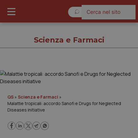
Sabato 8 Agosto 2026
Scienza e Farmaci
Scienza e Farmaci
Cronache
QS
»
Scienza e Farmaci
»
Malattie tropicali: accordo Sanofi e Drugs for Neglected
Governo e Parlamento
Diseases initiative
Regioni e Asl
Lavoro e Professioni