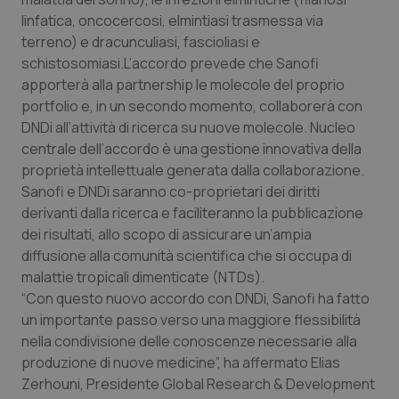
Calabria
Asma & BPCO
linfatica, oncocercosi, elmintiasi trasmessa via
terreno) e dracunculiasi, fascioliasi e
Campania
Car-T
schistosomiasi.L’accordo prevede che Sanofi
apporterà alla partnership le molecole del proprio
Emilia-Romagna
Colesterolo & coronaropatie
portfolio e, in un secondo momento, collaborerà con
DNDi all’attività di ricerca su nuove molecole. Nucleo
centrale dell’accordo è una gestione innovativa della
Friuli Venezia Giulia
Dermatite Atopica
proprietà intellettuale generata dalla collaborazione.
Sanofi e DNDi saranno co-proprietari dei diritti
Lazio
Diabete & glucometri
derivanti dalla ricerca e faciliteranno la pubblicazione
dei risultati, allo scopo di assicurare un’ampia
Liguria
Disturbi dell’umore
diffusione alla comunità scientifica che si occupa di
malattie tropicali dimenticate (NTDs).
Lombardia
Dolore
“Con questo nuovo accordo con DNDi, Sanofi ha fatto
un importante passo verso una maggiore flessibilità
Marche
Donna & Salute
nella condivisione delle conoscenze necessarie alla
produzione di nuove medicine”, ha affermato Elias
Molise
Epatiti
Zerhouni, Presidente Global Research & Development