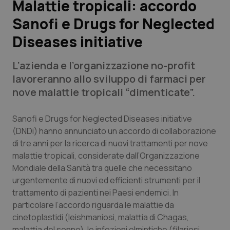
Malattie tropicali: accordo
Sanofi e Drugs for Neglected
Scienza e Farmaci
Diseases initiative
Studi e Analisi
L’azienda e l’organizzazione no-profit
Lettere al direttore
lavoreranno allo sviluppo di farmaci per
nove malattie tropicali “dimenticate”.
Edizioni Regionali
Sanofi e Drugs for Neglected Diseases initiative
QS Pro
(DNDi) hanno annunciato un accordo di collaborazione
di tre anni per la ricerca di nuovi trattamenti per nove
malattie tropicali, considerate dall’Organizzazione
Professionisti Sanitari.AI
Mondiale della Sanità tra quelle che necessitano
urgentemente di nuovi ed efficienti strumenti per il
Abruzzo
QS Pro Gold
trattamento di pazienti nei Paesi endemici. In
particolare l’accordo riguarda le malattie da
QS Club
Newsletter
Basilicata
Artrite & artrosi
cinetoplastidi (leishmaniosi, malattia di Chagas,
malattia del sonno), le infezioni elmintiche (filariosi