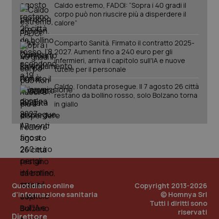
Caldo estremo, FADOI: “Sopra i 40 gradi il
corpo può non riuscire più a disperdere il
calore”
Comparto Sanità. Firmato il contratto 2025-
2027. Aumenti fino a 240 euro per gli
infermieri, arriva il capitolo sull'IA e nuove
tutele per il personale
Caldo, l’ondata prosegue. Il 7 agosto 26 città
restano da bollino rosso, solo Bolzano torna
in giallo
Quotidiano online
Copyright 2013-2026
d'informazione sanitaria
© Homnya Srl
Tutti i diritti sono
PHPSESSID
Sessio
PHP.net
riservati
Direttore
www.quotidianosanita.it