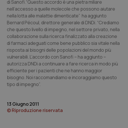
di Sanofi.“Questo accordo è una pietra miliare
nell’accesso a quelle molecole che possono aiutare
Piemonte
HIV
nella lotta alle malattie dimenticate” ha aggiunto
Bernard Pécoul, direttore generale di DNDi. “Crediamo
Provincia Autonoma di Bolzano
Infezioni & Febbre
che questo livello di impegno, nel settore privato, nella
collaborazione sulla ricerca finalizzato alla creazione
Provincia Autonoma di Trento
Ipertensione & Scompenso
di farmaci adeguati come bene pubblico sia vitale nella
risposta ai bisogni delle popolazioni del mondo più
Puglia
Malattie rare
vulnerabili. L’accordo con Sanofi – ha aggiunto –
autorizza DNDi a continuare a fare ricerca in modo più
Sardegna
Malattia di Crohn & Rettocolite Ulcerosa
efficiente per i pazienti che ne hanno maggior
bisogno. Noi raccomandiamo e incoraggiamo questo
Sicilia
Neuroscienze & patologie neurodegenerative
tipo di impegno”.
Toscana
Obesità
13 Giugno 2011
© Riproduzione riservata
Umbria
Oftalmologia