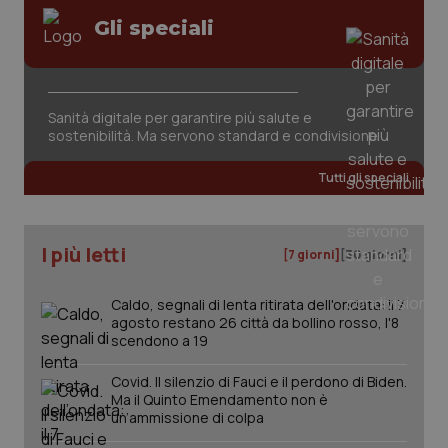
Gli speciali
Sanità digitale per garantire più salute e
sostenibilità. Ma servono standard e condivisione
tracking-sites-ironfish-
www.quotidianosanita.it
4
tracking-enable
settim
2 gior
Tutti gli speciali
I più letti
[7 giorni]
[30 giorni]
tracking-sites-ironfish-
www.quotidianosanita.it
4
session-id
settim
2 gior
Caldo, segnali di lenta ritirata dell'ondata: il 7
agosto restano 26 città da bollino rosso, l'8
scendono a 19
_ga
1 anno
Google LLC
Covid. Il silenzio di Fauci e il perdono di Biden.
mes
.quotidianosanita.it
Ma il Quinto Emendamento non è
un’ammissione di colpa