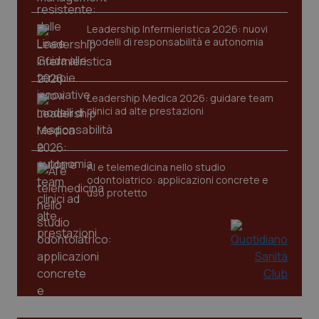
VISITOR_PRIVACY_METADATA
5 mesi
YouTube
settim
.youtube.com
Leadership Infermieristica 2026: nuovi
modelli di responsabilità e autonomia
Leadership Medica 2026: guidare team
clinici ad alte prestazioni
AI e telemedicina nello studio
odontoiatrico: applicazioni concrete e
uso protetto
CookieScriptConsent
5 mesi
CookieScript
settim
www.quotidianosanita.it