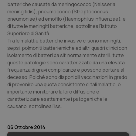
Valle D’Aosta
Oncodermatologia
batteriche causate da meningococco (
Neisseria
meningitidis
), pneumococco (
Streptococcus
Veneto
Oncoematologia
pneumoniae
) ed emofilo (
Haemophilus influenzae
), e
di tutte le meningiti batteriche, sottolinea l’Istituto
Oncologia & Nutrizione
Superiore di Sanità.
Tra le malattie batteriche invasive ci sono meningiti,
sepsi, polmoniti batteriemiche ed altri quadri clinici con
Psoriasi & pelle
isolamento di batteri da siti normalmente sterili: tutte
queste patologie sono caratterizzate da una elevata
Quotidiano Cardiologia
frequenza di gravi complicanze e possono portare al
decesso. Poiché sono disponibili vaccinazioni in grado
Quotidiano Chirurgia
di prevenire una quota consistente di tali malattie, è
importante monitorare la loro diffusione e
Quotidiano Oncologia
caratterizzare esattamente i patogeni che le
causano, sottolinea l’Iss.
Quotidiano Pediatria
Rene & patologie urogenitali
06 Ottobre 2014
© Riproduzione riservata