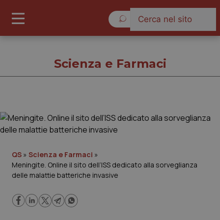
Venerdì 7 Agosto 2026
Scienza e Farmaci
Scienza e Farmaci
Cronache
QS
»
Scienza e Farmaci
»
Meningite. Online il sito dell’ISS dedicato alla sorveglianza
Governo e Parlamento
delle malattie batteriche invasive
Regioni e Asl
Lavoro e Professioni