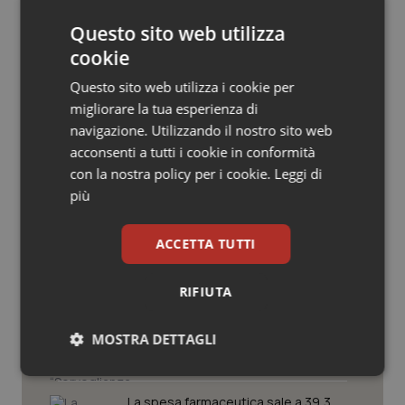
Salute orale & impianti
Questo sito web utilizza
cookie
Sangue & coagulazione
Questo sito web utilizza i cookie per
migliorare la tua esperienza di
Tiroide
navigazione. Utilizzando il nostro sito web
Potrebbe interessarti in
acconsenti a tutti i cookie in conformità
Tumore al seno
Scienza e Farmaci
con la nostra policy per i cookie.
Leggi di
più
Tumore ovarico
Ebola in Congo. Oms e Africa Cdc:
ACCETTA TUTTI
“Epidemia più veloce della risposta”.
Tumori del Polmone & Testa Collo
Quasi 4mila casi e 1.801 morti
RIFIUTA
Tumori gastrointestinali
West Nile. D’Alterio (Rete IZS):
“Sorveglianza e dati scientifici, senza
MOSTRA DETTAGLI
allarmismi. Sistema italiano
Ulcera & Reflusso
preparato”
Necessari
Statistici
Marketing
Vaccini
La spesa farmaceutica sale a 39,3