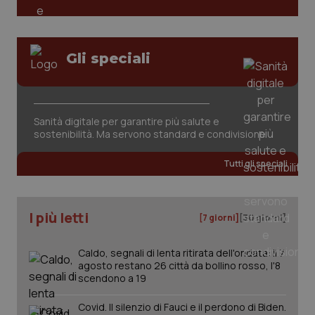
tracking-sites-ironfish-
www.quotidianosanita.it
4
session-id
settim
Gli speciali
2 gior
Sanità digitale per garantire più salute e
_ga
1 anno
Google LLC
sostenibilità. Ma servono standard e condivisione
mes
.quotidianosanita.it
Tutti gli speciali
I più letti
[7 giorni]
[30 giorni]
Caldo, segnali di lenta ritirata dell'ondata: il 7
agosto restano 26 città da bollino rosso, l'8
scendono a 19
Covid. Il silenzio di Fauci e il perdono di Biden.