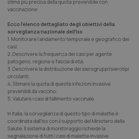
stima più precisa della quota prevenibile con
vaccinazione
Piemonte
HIV
Ecco l’elenco dettagliato degli obiettivi della
Provincia Autonoma di Bolzano
Infezioni & Febbre
sorveglianza nazionale dell’Iss
1. Monitorare l’andamento temporale e geografico dei
Provincia Autonoma di Trento
Ipertensione & Scompenso
casi;
2. Descrivere la frequenza dei casi per agente
Puglia
Malattie rare
patogeno, regione e fascia di età;
3. Descrivere la distribuzione dei sierogruppi/sierotipi
Sardegna
Malattia di Crohn & Rettocolite Ulcerosa
circolanti;
4. Stimare la quota di queste infezioni invasive
prevenibili da vaccino;
Sicilia
Neuroscienze & patologie neurodegenerative
5. Valutare i casi di fallimento vaccinale.
Toscana
Obesità
In Italia, la sorveglianza di questo tipo di malattie è
coordinata dall’Iss con il supporto del Ministero della
Umbria
Oftalmologia
Salute. Il sistema di monitoraggio richiede la
segnalazione di tutti i casi di malattie invasive