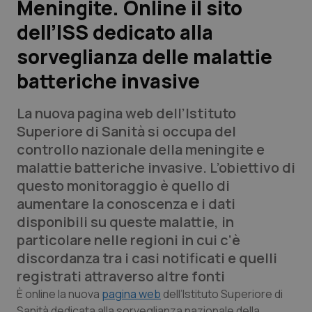
Meningite. Online il sito
dell’ISS dedicato alla
Scienza e Farmaci
sorveglianza delle malattie
Studi e Analisi
batteriche invasive
Lettere al direttore
La nuova pagina web dell’Istituto
Superiore di Sanità si occupa del
Edizioni Regionali
controllo nazionale della meningite e
malattie batteriche invasive. L’obiettivo di
QS Pro
questo monitoraggio è quello di
aumentare la conoscenza e i dati
Professionisti Sanitari.AI
disponibili su queste malattie, in
particolare nelle regioni in cui c’è
Abruzzo
QS Pro Gold
discordanza tra i casi notificati e quelli
registrati attraverso altre fonti
QS Club
Newsletter
Basilicata
Artrite & artrosi
È online la nuova
pagina web
dell’Istituto Superiore di
Sanità dedicata alla sorveglianza nazionale della