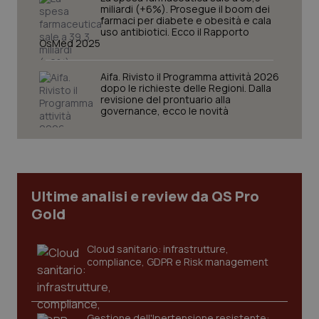
miliardi (+6%). Prosegue il boom dei
farmaci per diabete e obesità e cala
uso antibiotici. Ecco il Rapporto
OsMed 2025
Aifa. Rivisto il Programma attività 2026
Necessari
Statistici
Marketing
dopo le richieste delle Regioni. Dalla
revisione del prontuario alla
I cookie necessari contribuiscono a rendere fruibile il
governance, ecco le novità
sito web abilitandone funzionalità di base quali la
navigazione sulle pagine e l'accesso alle aree
protette del sito. Il sito web non è in grado di
funzionare correttamente senza questi cookie.
Nome
Fornitore
/
Dominio
Scaden
Ultime analisi e review da QS Pro
VISITOR_PRIVACY_METADATA
5 mesi
YouTube
settim
.youtube.com
Gold
Cloud sanitario: infrastrutture,
compliance, GDPR e Risk management
Gestione dell'Ipertensione resistente: