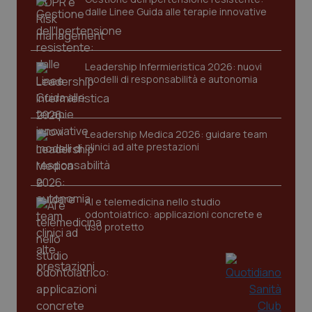
dalle Linee Guida alle terapie innovative
Leadership Infermieristica 2026: nuovi
modelli di responsabilità e autonomia
CookieScriptConsent
5 mesi
CookieScript
settim
www.quotidianosanita.it
Leadership Medica 2026: guidare team
clinici ad alte prestazioni
AI e telemedicina nello studio
odontoiatrico: applicazioni concrete e
uso protetto
tracking-sites-ironfish-
www.quotidianosanita.it
4
tracking-enable
settim
2 gior