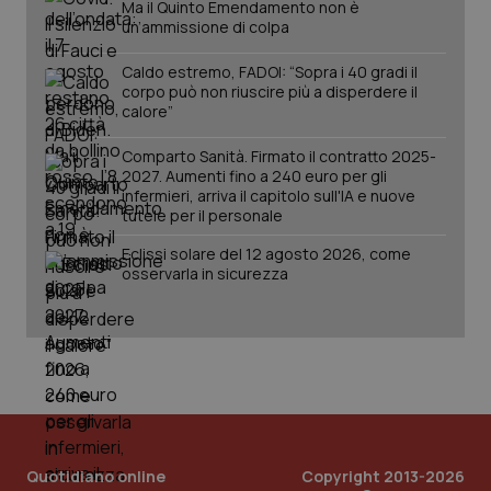
Ma il Quinto Emendamento non è
un’ammissione di colpa
Caldo estremo, FADOI: “Sopra i 40 gradi il
corpo può non riuscire più a disperdere il
calore”
Comparto Sanità. Firmato il contratto 2025-
2027. Aumenti fino a 240 euro per gli
infermieri, arriva il capitolo sull'IA e nuove
tutele per il personale
Eclissi solare del 12 agosto 2026, come
PHPSESSID
Sessio
PHP.net
osservarla in sicurezza
www.quotidianosanita.it
Quotidiano online
Copyright 2013-2026