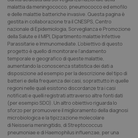
Calabria
Asma & BPCO
malattia da meningococco, pneumococco ed emofilo
e delle malattie batteriche invasive. Questa pagina è
Campania
Car-T
gestita in collaborazione tra il CNESPS, Centro
nazionale di Epidemiologia, Sorveglianza e Promozione
della Salute e il MIPI, Dipartimento malattie Infettive
Emilia-Romagna
Colesterolo & coronaropatie
Parassitarie e Immunomediate. L’obiettivo di questo
progetto è quello di monitorare l’andamento
Friuli Venezia Giulia
Dermatite Atopica
temporale e geografico di queste malattie,
aumentando la conoscenza statistica dei dati a
Lazio
Diabete & glucometri
disposizione ad esempio per la descrizione del tipo di
batteri e della frequenza dei casi, soprattutto in quelle
Liguria
Disturbi dell’umore
regioni nelle quali esistono discordanze tra i casi
notificati e quelli registrati attraverso altre fonti dati
Lombardia
Dolore
(per esempio SDO). Un altro obiettivo riguarda lo
sforzo per promuovere il miglioramento della diagnosi
Marche
Donna & Salute
microbiologica e la tipizzazione molecolare
di
Neisseria meningitidis
, di
Streptococcus
pneumoniae
Molise
Epatiti
e di
Haemophilus influenzae
,
per una