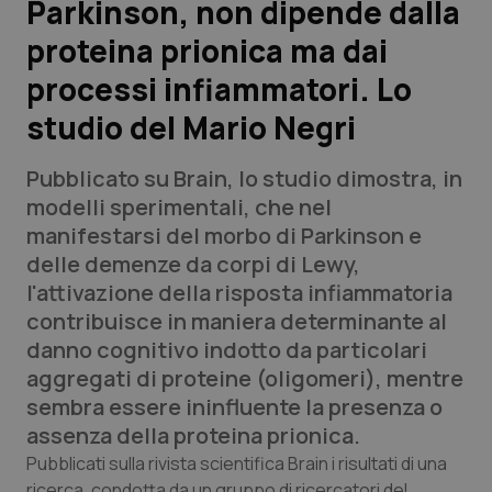
Parkinson, non dipende dalla
proteina prionica ma dai
Scienza e Farmaci
processi infiammatori. Lo
Studi e Analisi
studio del Mario Negri
Lettere al direttore
Pubblicato su Brain, lo studio dimostra, in
modelli sperimentali, che nel
Edizioni Regionali
manifestarsi del morbo di Parkinson e
delle demenze da corpi di Lewy,
QS Pro
l'attivazione della risposta infiammatoria
contribuisce in maniera determinante al
Professionisti Sanitari.AI
danno cognitivo indotto da particolari
aggregati di proteine (oligomeri), mentre
Abruzzo
QS Pro Gold
sembra essere ininfluente la presenza o
assenza della proteina prionica.
QS Club
Newsletter
Basilicata
Artrite & artrosi
Pubblicati sulla rivista scientifica Brain i risultati di una
ricerca, condotta da un gruppo di ricercatori del