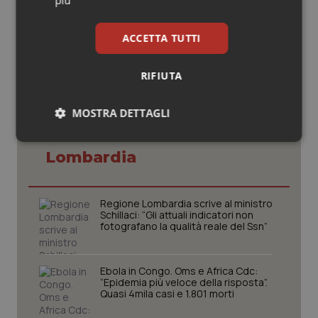
più
15 Gennaio 2019
© Riproduzione riservata
ACCETTA TUTTI
RIFIUTA
MOSTRA DETTAGLI
Potrebbe interessarti in
Necessari
Statistici
Marketing
Lombardia
Regione Lombardia scrive al ministro
Schillaci: “Gli attuali indicatori non
fotografano la qualità reale del Ssn”
Necessari
Statistici
Marketing
I cookie necessari contribuiscono a rendere fruibile il
Ebola in Congo. Oms e Africa Cdc:
sito web abilitandone funzionalità di base quali la
“Epidemia più veloce della risposta”.
navigazione sulle pagine e l'accesso alle aree
Quasi 4mila casi e 1.801 morti
protette del sito. Il sito web non è in grado di
funzionare correttamente senza questi cookie.