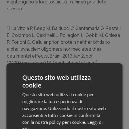
mantengano la loro tossicità in animali privi della
Salute orale & impianti
stessa”.
Sangue & coagulazione
1) La Vitola P, Beeg M, Balducci C, Santamaria G, Restelli
E, Colombo L, Caldinelli L, Pollegioni L, Gobbi M, Chiesa
Tiroide
R, Forloni G. Cellular prion protein neither binds to
alpha-synuclein oligomers nor mediates their
Tumore al seno
detrimental effects. Brain. 2019 Jan 2. doi:
10.1093/brain/awy318. [Epub ahead of print]
Tumore ovarico
2) La Vitola P, Balducci C, Cerovic M, Santamaria G,
Questo sito web utilizza
Tumori del Polmone & Testa Collo
Brandi E, Grandi F, Caldinelli L, Colombo L, Morgese MG,
cookie
Trabace L, Pollegioni L, Albani D, Forloni G. Alpha-
Questo sito web utilizza i cookie per
synuclein oligomers impair memory through glial cell
Tumori gastrointestinali
migliorare la tua esperienza di
activation and via Toll-like receptor 2. Brain Behav
navigazione. Utilizzando il nostro sito web
Immun. 2018 Mar; 69:591-602.
Ulcera & Reflusso
acconsenti a tutti i cookie in conformità
con la nostra policy per i cookie.
Leggi di
Vaccini