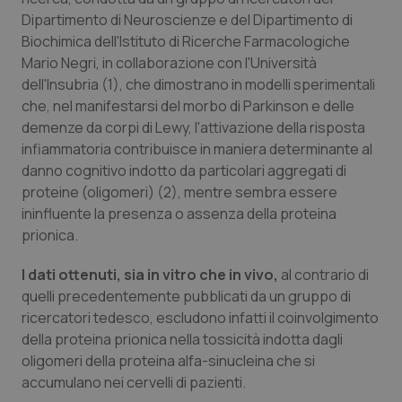
Calabria
Asma & BPCO
Dipartimento di Neuroscienze e del Dipartimento di
Biochimica dell'Istituto di Ricerche Farmacologiche
Campania
Car-T
Mario Negri, in collaborazione con l'Università
dell'Insubria (1), che dimostrano in modelli sperimentali
che, nel manifestarsi del morbo di Parkinson e delle
Emilia-Romagna
Colesterolo & coronaropatie
demenze da corpi di Lewy, l'attivazione della risposta
infiammatoria contribuisce in maniera determinante al
Friuli Venezia Giulia
Dermatite Atopica
danno cognitivo indotto da particolari aggregati di
proteine (oligomeri) (2), mentre sembra essere
Lazio
Diabete & glucometri
ininfluente la presenza o assenza della proteina
prionica.
Liguria
Disturbi dell’umore
I dati ottenuti, sia in vitro che in vivo,
al contrario di
Lombardia
Dolore
quelli precedentemente pubblicati da un gruppo di
ricercatori tedesco, escludono infatti il coinvolgimento
della proteina prionica nella tossicità indotta dagli
Marche
Donna & Salute
oligomeri della proteina alfa-sinucleina che si
accumulano nei cervelli di pazienti.
Molise
Epatiti