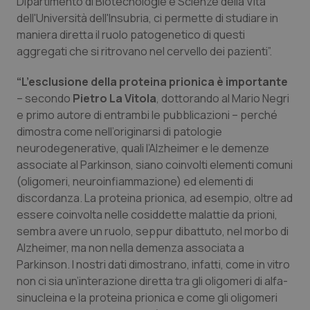
Dipartimento di Biotecnologie e Scienze della Vita
Valle D’Aosta
Oncodermatologia
dell'Università dell'Insubria, ci permette di studiare in
maniera diretta il ruolo patogenetico di questi
Veneto
Oncoematologia
aggregati che si ritrovano nel cervello dei pazienti”.
Oncologia & Nutrizione
“L’esclusione della proteina prionica è importante
– secondo
Pietro La Vitola
, dottorando al Mario Negri
Psoriasi & pelle
e primo autore di entrambi le pubblicazioni – perché
dimostra come nell’originarsi di patologie
Quotidiano Cardiologia
neurodegenerative, quali l’Alzheimer e le demenze
associate al Parkinson, siano coinvolti elementi comuni
(oligomeri, neuroinfiammazione) ed elementi di
Quotidiano Chirurgia
discordanza. La proteina prionica, ad esempio, oltre ad
essere coinvolta nelle cosiddette malattie da prioni,
Quotidiano Oncologia
sembra avere un ruolo, seppur dibattuto, nel morbo di
Alzheimer, ma non nella demenza associata a
Quotidiano Pediatria
Parkinson. I nostri dati dimostrano, infatti, come in vitro
non ci sia un’interazione diretta tra gli oligomeri di alfa-
Rene & patologie urogenitali
sinucleina e la proteina prionica e come gli oligomeri