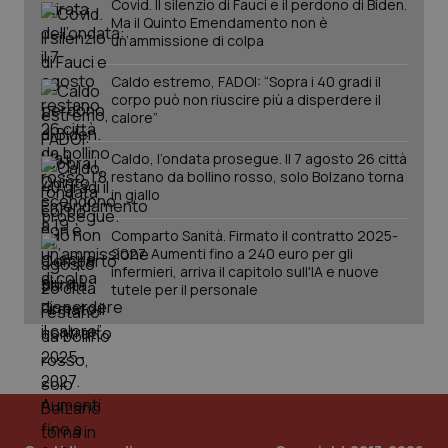
Covid. Il silenzio di Fauci e il perdono di Biden.
PHPSESSID
Sessio
PHP.net
Ma il Quinto Emendamento non è
www.quotidianosanita.it
un’ammissione di colpa
Caldo estremo, FADOI: “Sopra i 40 gradi il
corpo può non riuscire più a disperdere il
calore”
Caldo, l’ondata prosegue. Il 7 agosto 26 città
restano da bollino rosso, solo Bolzano torna
in giallo
Comparto Sanità. Firmato il contratto 2025-
2027. Aumenti fino a 240 euro per gli
infermieri, arriva il capitolo sull'IA e nuove
tutele per il personale
_ga_KM60CM4NPH
.quotidianosanita.it
1 anno
mes