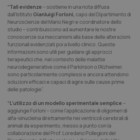
“Tali evidenze
– sostiene in una nota diffusa
Piemonte
HIV
dall’Istituto
Gianluigi Forloni,
capo del Dipartimento di
Neuroscienze del Mario Negri e coordinatore dello
Provincia Autonoma di Bolzano
Infezioni & Febbre
studio – contribuiscono ad aumentare le nostre
conoscenze sui meccanismi alla base delle alterazioni
Provincia Autonoma di Trento
Ipertensione & Scompenso
funzionali evidenziati poi a livello clinico. Queste
informazioni sono utili per guidare gli approcci
terapeutici che, nel contesto delle malattie
Puglia
Malattie rare
neurodegenerative come il Parkinson o l'Alzheimer,
sono particolarmente complessi e ancora attendono
Sardegna
Malattia di Crohn & Rettocolite Ulcerosa
soluzioni efficaci e capaci di agire sulle cause prime
delle patologie”.
Sicilia
Neuroscienze & patologie neurodegenerative
“L'utilizzo di un modello sperimentale semplice
–
Toscana
Obesità
aggiunge Forloni – come l'applicazione di oligomeri di
alfa-sinucleina direttamente nei ventricoli cerebrali di
Umbria
Oftalmologia
animali da esperimento, messo a punto con la
collaborazione del Prof. Loredano Pollegioni del