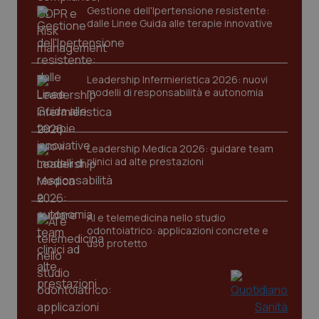
Gestione dell'Ipertensione resistente:
dalle Linee Guida alle terapie innovative
Leadership Infermieristica 2026: nuovi
modelli di responsabilità e autonomia
tracking-sites-ironfish-
www.quotidianosanita.it
4
tracking-enable
settim
Leadership Medica 2026: guidare team
2 gior
clinici ad alte prestazioni
tracking-sites-ironfish-
www.quotidianosanita.it
4
AI e telemedicina nello studio
session-id
settim
odontoiatrico: applicazioni concrete e
2 gior
uso protetto
_ga
1 anno
Google LLC
mes
.quotidianosanita.it