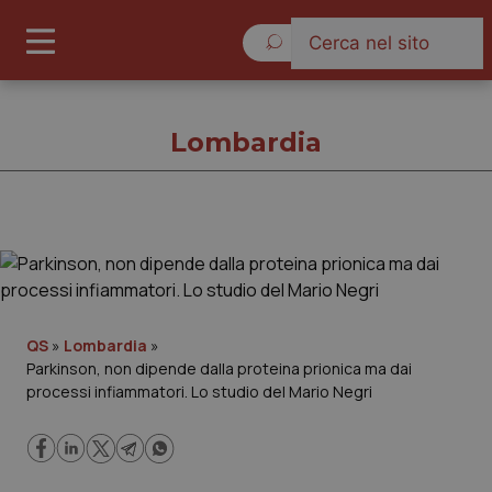
Domenica 9 Agosto 2026
Lombardia
Lombardia
Cronache
QS
»
Lombardia
»
Parkinson, non dipende dalla proteina prionica ma dai
Governo e Parlamento
processi infiammatori. Lo studio del Mario Negri
Regioni e Asl
Lavoro e Professioni