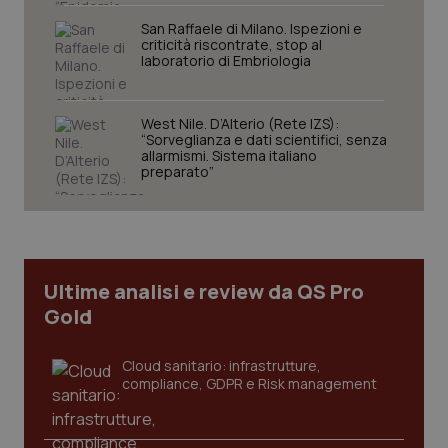
Nome
Fornitore
/
Dominio
Scaden
San Raffaele di Milano. Ispezioni e
criticità riscontrate, stop al
VISITOR_PRIVACY_METADATA
5 mesi
YouTube
laboratorio di Embriologia
settim
.youtube.com
West Nile. D’Alterio (Rete IZS):
“Sorveglianza e dati scientifici, senza
allarmismi. Sistema italiano
preparato”
Ultime analisi e review da QS Pro
Gold
Cloud sanitario: infrastrutture,
CookieScriptConsent
5 mesi
CookieScript
compliance, GDPR e Risk management
settim
www.quotidianosanita.it