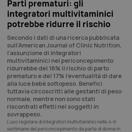
Parti prematuri: gli
integratori multivitaminici
Scienza e Farmaci
potrebbe ridurre il rischio
Studi e Analisi
Secondo i dati di una ricerca pubblicata
Lettere al direttore
sull’American Journal of Clinic Nutrition,
l’assunzione di integratori
Edizioni Regionali
multivitaminici nel periconcepimento
ridurrebbe del 16% il rischio di parto
QS Pro
prematuro e del 17% l’eventualità di dare
alla luce bebè sottopeso. Benefici
Professionisti Sanitari.AI
tuttavia circoscritti alle gestanti di peso
normale, mentre non sono stati
Abruzzo
QS Pro Gold
riscontrati effetti nei soggetti in
sovrappeso.
QS Club
Newsletter
Basilicata
Artrite & artrosi
L’uso regolare di integratori multivitaminici nelle 4-6
settimane del periconcepimento da parte di donne in