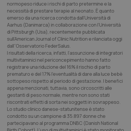
normopeso riduce i rischi di parto pretermine e la
Calabria
Asma & BPCO
necessità di prestare terapie al neonato. È quanto
emerso da una ricerca condotta dall’Università di
Campania
Car-T
Aarhus (Danimarca) in collaborazione con l’Università
di Pittsburgh (Usa), recentemente pubblicata
Emilia-Romagna
Colesterolo & coronaropatie
sull’American Journal of Clinic Nutrition e rilanciata oggi
dall’’Osservatorio FederSalus.
Friuli Venezia Giulia
Dermatite Atopica
I risultati della ricerca, infatti, l’assunzione di integratori
multivitaminici nel periconcepimento hanno fatto
Lazio
Diabete & glucometri
registrare una riduzione del 16% il rischio di parto
prematuro e del 17% l’eventualità di dare alla luce bebè
Liguria
Disturbi dell’umore
sottopeso rispetto al periodo di gestazione. I benefici
appena menzionati, tuttavia, sono circoscritti alle
gestanti di peso normale, mentre non sono stati
Lombardia
Dolore
riscontrati effetti di sorta nei soggetti in sovrappeso.
Lo studio clinico danese-statunitense è stato
Marche
Donna & Salute
condotto su un campione di 35.897 donne che
partecipavano al programma DNBC (Danish National
Molise
Epatiti
Birth Cohort). L’uso di multivitaminici è stato monitorato