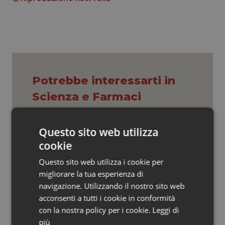
Valle D’Aosta
Oncodermatologia
Veneto
Oncoematologia
Oncologia & Nutrizione
Psoriasi & pelle
Potrebbe interessarti in
Scienza e Farmaci
Quotidiano Cardiologia
Ebola in Congo. Oms e Africa Cdc:
Questo sito web utilizza
Quotidiano Chirurgia
“Epidemia più veloce della risposta”.
cookie
Quasi 4mila casi e 1.801 morti
Quotidiano Oncologia
Questo sito web utilizza i cookie per
migliorare la tua esperienza di
West Nile. D’Alterio (Rete IZS):
Quotidiano Pediatria
“Sorveglianza e dati scientifici, senza
navigazione. Utilizzando il nostro sito web
allarmismi. Sistema italiano
acconsenti a tutti i cookie in conformità
preparato”
Rene & patologie urogenitali
con la nostra policy per i cookie.
Leggi di
più
La spesa farmaceutica sale a 39,3