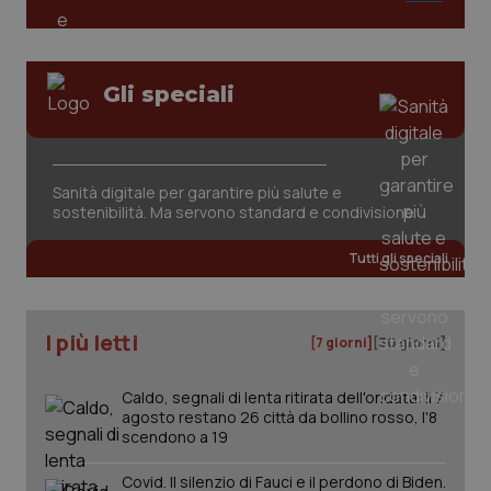
Gli speciali
Sanità digitale per garantire più salute e
tracking-sites-ironfish-
www.quotidianosanita.it
4
tracking-enable
settim
sostenibilità. Ma servono standard e condivisione
2 gior
Tutti gli speciali
tracking-sites-ironfish-
www.quotidianosanita.it
4
session-id
settim
I più letti
[7 giorni]
[30 giorni]
2 gior
Caldo, segnali di lenta ritirata dell'ondata: il 7
agosto restano 26 città da bollino rosso, l'8
scendono a 19
_ga
1 anno
Google LLC
mes
.quotidianosanita.it
Covid. Il silenzio di Fauci e il perdono di Biden.