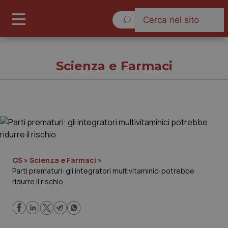
Lunedì 10 Agosto 2026
Scienza e Farmaci
Scienza e Farmaci
Cronache
QS
»
Scienza e Farmaci
»
Parti prematuri: gli integratori multivitaminici potrebbe
Governo e Parlamento
ridurre il rischio
Regioni e Asl
Lavoro e Professioni