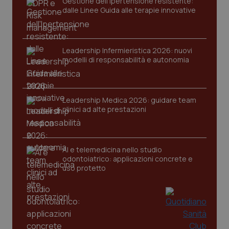
Gestione dell'Ipertensione resistente:
dalle Linee Guida alle terapie innovative
Nome
Fornitore
/
Dominio
Scaden
VISITOR_PRIVACY_METADATA
5 mesi
YouTube
settim
.youtube.com
Leadership Infermieristica 2026: nuovi
modelli di responsabilità e autonomia
Leadership Medica 2026: guidare team
clinici ad alte prestazioni
AI e telemedicina nello studio
odontoiatrico: applicazioni concrete e
uso protetto
CookieScriptConsent
5 mesi
CookieScript
settim
www.quotidianosanita.it