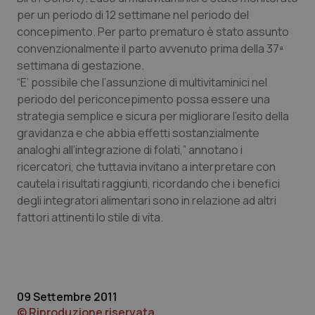
per un periodo di 12 settimane nel periodo del
Piemonte
HIV
concepimento. Per parto prematuro è stato assunto
convenzionalmente il parto avvenuto prima della 37ª
Provincia Autonoma di Bolzano
Infezioni & Febbre
settimana di gestazione.
“E’ possibile che l’assunzione di multivitaminici nel
Provincia Autonoma di Trento
Ipertensione & Scompenso
periodo del periconcepimento possa essere una
strategia semplice e sicura per migliorare l’esito della
gravidanza e che abbia effetti sostanzialmente
Puglia
Malattie rare
analoghi all’integrazione di folati,” annotano i
ricercatori, che tuttavia invitano a interpretare con
Sardegna
Malattia di Crohn & Rettocolite Ulcerosa
cautela i risultati raggiunti, ricordando che i benefici
degli integratori alimentari sono in relazione ad altri
Sicilia
Neuroscienze & patologie neurodegenerative
fattori attinenti lo stile di vita.
Toscana
Obesità
Umbria
Oftalmologia
09 Settembre 2011
© Riproduzione riservata