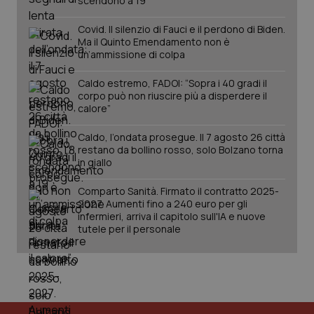
scendono a 19
Covid. Il silenzio di Fauci e il perdono di Biden.
Ma il Quinto Emendamento non è
un’ammissione di colpa
Caldo estremo, FADOI: “Sopra i 40 gradi il
corpo può non riuscire più a disperdere il
calore”
Caldo, l’ondata prosegue. Il 7 agosto 26 città
restano da bollino rosso, solo Bolzano torna
in giallo
PHPSESSID
Sessio
PHP.net
Comparto Sanità. Firmato il contratto 2025-
www.quotidianosanita.it
2027. Aumenti fino a 240 euro per gli
infermieri, arriva il capitolo sull'IA e nuove
tutele per il personale