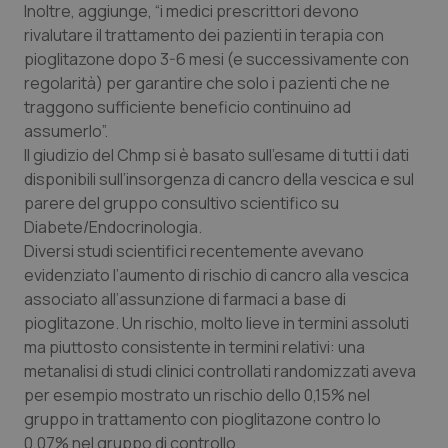
Inoltre, aggiunge, “i medici prescrittori devono
Piemonte
HIV
rivalutare il trattamento dei pazienti in terapia con
pioglitazone dopo 3-6 mesi (e successivamente con
regolarità) per garantire che solo i pazienti che ne
Provincia Autonoma di Bolzano
Infezioni & Febbre
traggono sufficiente beneficio continuino ad
assumerlo”.
Provincia Autonoma di Trento
Ipertensione & Scompenso
Il giudizio del Chmp si è basato sull’esame di tutti i dati
disponibili sull’insorgenza di cancro della vescica e sul
Puglia
Malattie rare
parere del gruppo consultivo scientifico su
Diabete/Endocrinologia.
Sardegna
Malattia di Crohn & Rettocolite Ulcerosa
Diversi studi scientifici recentemente avevano
evidenziato l’aumento di rischio di cancro alla vescica
Sicilia
Neuroscienze & patologie neurodegenerative
associato all’assunzione di farmaci a base di
pioglitazone. Un rischio, molto lieve in termini assoluti
Toscana
Obesità
ma piuttosto consistente in termini relativi: una
metanalisi di studi clinici controllati randomizzati aveva
per esempio mostrato un rischio dello 0,15% nel
Umbria
Oftalmologia
gruppo in trattamento con pioglitazone contro lo
0,07% nel gruppo di controllo.