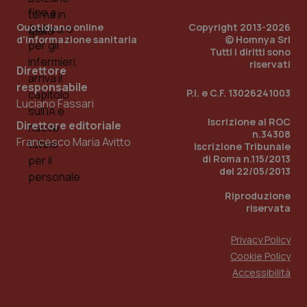
Quotidiano online
Copyright 2013-2026
d'informazione sanitaria
© Homnya Srl
Tutti i diritti sono
riservati
Direttore
responsabile
P.I. e C.F. 13026241003
Luciano Fassari
Iscrizione al ROC
_ga_KM60CM4NPH
.quotidianosanita.it
1 anno
Direttore editoriale
mes
n.34308
Francesco Maria Avitto
Iscrizione Tribunale
di Roma n.115/2013
del 22/05/2013
Riproduzione
riservata
Privacy Policy
Fornitore
/
Cookie Policy
Nome
Scadenza
Descrizion
Dominio
Accessibilità
Nome
Fornitore
/
Dominio
Scadenza
Des
_ga_0VMQEQKQ1N
.quotidianosanita.it
1 anno 1
Questo
mese
cookie
VISITOR_INFO1_LIVE
5 mesi 4
Que
Google LLC
viene
settimane
imp
.youtube.com