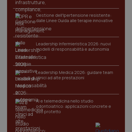
Gestione dell'Ipertensione resistente:
dalle Linee Guida alle terapie innovative
Leadership Infermieristica 2026: nuovi
modelli di responsabilità e autonomia
CookieScriptConsent
5 mesi
CookieScript
settim
www.quotidianosanita.it
Leadership Medica 2026: guidare team
clinici ad alte prestazioni
AI e telemedicina nello studio
odontoiatrico: applicazioni concrete e
uso protetto
tracking-sites-ironfish-
www.quotidianosanita.it
4
tracking-enable
settim