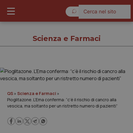
Domenica 9 Agosto 2026
Scienza e Farmaci
Scienza e Farmaci
Cronache
QS
»
Scienza e Farmaci
»
Pioglitazone. L’Ema conferma: “c’è il rischio di cancro alla
Governo e Parlamento
vescica, ma soltanto per un ristretto numero di pazienti”
Regioni e Asl
Lavoro e Professioni