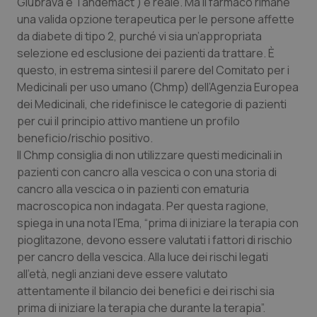
Glubrava e Tandemact ) è reale. Ma il farmaco rimane
Calabria
Asma & BPCO
una valida opzione terapeutica per le persone affette
da diabete di tipo 2, purché vi sia un’appropriata
Campania
Car-T
selezione ed esclusione dei pazienti da trattare. È
questo, in estrema sintesi il parere del Comitato per i
Emilia-Romagna
Colesterolo & coronaropatie
Medicinali per uso umano (Chmp) dell’Agenzia Europea
dei Medicinali, che ridefinisce le categorie di pazienti
Friuli Venezia Giulia
Dermatite Atopica
per cui il principio attivo mantiene un profilo
beneficio/rischio positivo.
Il Chmp consiglia di non utilizzare questi medicinali in
Lazio
Diabete & glucometri
pazienti con cancro alla vescica o con una storia di
cancro alla vescica o in pazienti con ematuria
Liguria
Disturbi dell’umore
macroscopica non indagata. Per questa ragione,
spiega in una nota l’Ema, “prima di iniziare la terapia con
Lombardia
Dolore
pioglitazone, devono essere valutati i fattori di rischio
per cancro della vescica. Alla luce dei rischi legati
Marche
Donna & Salute
all'età, negli anziani deve essere valutato
attentamente il bilancio dei benefici e dei rischi sia
Molise
Epatiti
prima di iniziare la terapia che durante la terapia”.