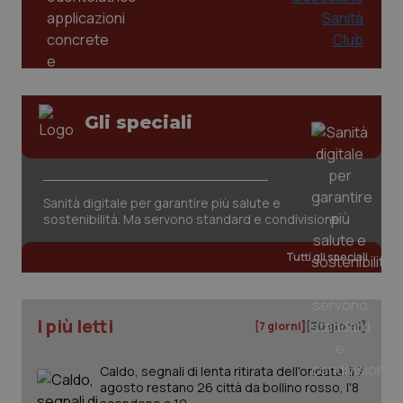
2 gior
tracking-sites-ironfish-
www.quotidianosanita.it
4
session-id
settim
2 gior
Gli speciali
_ga
1 anno
Google LLC
mes
.quotidianosanita.it
Sanità digitale per garantire più salute e
sostenibilità. Ma servono standard e condivisione
Tutti gli speciali
I più letti
[7 giorni]
[30 giorni]
Caldo, segnali di lenta ritirata dell'ondata: il 7
agosto restano 26 città da bollino rosso, l'8