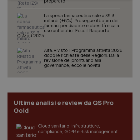
preparato”
La spesa farmaceutica sale a 39,3
miliardi (+6%). Prosegue il boom dei
farmaci per diabete e obesità e cala
uso antibiotici. Ecco il Rapporto
OsMed 2025
Necessari
Statistici
Marketing
Aifa. Rivisto il Programma attività 2026
I cookie necessari contribuiscono a rendere fruibile il
dopo le richieste delle Regioni. Dalla
sito web abilitandone funzionalità di base quali la
revisione del prontuario alla
navigazione sulle pagine e l'accesso alle aree
governance, ecco le novità
protette del sito. Il sito web non è in grado di
funzionare correttamente senza questi cookie.
Nome
Fornitore
/
Dominio
Scaden
VISITOR_PRIVACY_METADATA
5 mesi
YouTube
settim
.youtube.com
Ultime analisi e review da QS Pro
Gold
Cloud sanitario: infrastrutture,
compliance, GDPR e Risk management