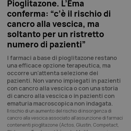
Pioglitazone. L’Ema
conferma: “c’è il rischio di
Scienza e Farmaci
cancro alla vescica, ma
Studi e Analisi
soltanto per un ristretto
numero di pazienti”
Lettere al direttore
I farmaci a base di pioglitazone restano
Edizioni Regionali
una efficace opzione terapeutica, ma
occorre un’attenta selezione dei
QS Pro
pazienti. Non vanno impiegati in pazienti
con cancro alla vescica o con una storia
Professionisti Sanitari.AI
di cancro alla vescica o in pazienti con
ematuria macroscopica non indagata.
Abruzzo
QS Pro Gold
Il rischio di un aumento del rischio di insorgenza di
cancro alla vescica associato all’assunzione di farmaci
QS Club
Newsletter
Basilicata
Artrite & artrosi
contenenti pioglitazone (Actos, Glustin, Competact,