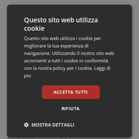
Salute orale & impianti
22 Luglio 2011
© Riproduzione riservata
Questo sito web utilizza
Sangue & coagulazione
cookie
Questo sito web utilizza i cookie per
Tiroide
migliorare la tua esperienza di
navigazione. Utilizzando il nostro sito web
Tumore al seno
acconsenti a tutti i cookie in conformità
Potrebbe interessarti in
con la nostra policy per i cookie.
Leggi di
Tumore ovarico
Scienza e Farmaci
più
Tumori del Polmone & Testa Collo
ACCETTA TUTTI
Ebola in Congo. Oms e Africa Cdc:
“Epidemia più veloce della risposta”.
Tumori gastrointestinali
Quasi 4mila casi e 1.801 morti
RIFIUTA
Ulcera & Reflusso
MOSTRA DETTAGLI
West Nile. D’Alterio (Rete IZS):
“Sorveglianza e dati scientifici, senza
allarmismi. Sistema italiano
Vaccini
Necessari
Statistici
Marketing