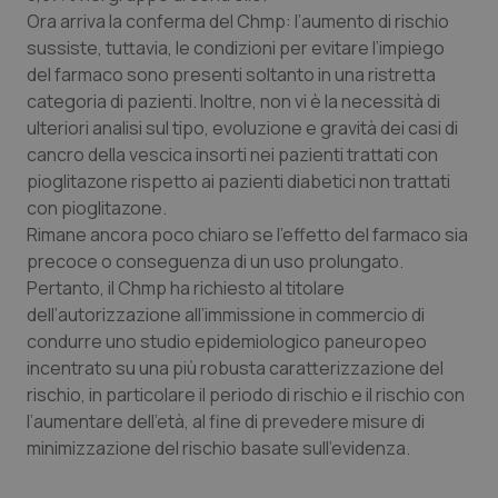
Valle D’Aosta
Oncodermatologia
Ora arriva la conferma del Chmp: l’aumento di rischio
sussiste, tuttavia, le condizioni per evitare l’impiego
Veneto
Oncoematologia
del farmaco sono presenti soltanto in una ristretta
categoria di pazienti. Inoltre, non vi è la necessità di
Oncologia & Nutrizione
ulteriori analisi sul tipo, evoluzione e gravità dei casi di
cancro della vescica insorti nei pazienti trattati con
Psoriasi & pelle
pioglitazone rispetto ai pazienti diabetici non trattati
con pioglitazone.
Quotidiano Cardiologia
Rimane ancora poco chiaro se l’effetto del farmaco sia
precoce o conseguenza di un uso prolungato.
Pertanto, il Chmp ha richiesto al titolare
Quotidiano Chirurgia
dell’autorizzazione all’immissione in commercio di
condurre uno studio epidemiologico paneuropeo
Quotidiano Oncologia
incentrato su una più robusta caratterizzazione del
rischio, in particolare il periodo di rischio e il rischio con
Quotidiano Pediatria
l’aumentare dell’età, al fine di prevedere misure di
minimizzazione del rischio basate sull’evidenza.
Rene & patologie urogenitali