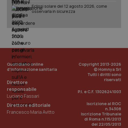
Eclissi solare del 12 agosto 2026, come
osservarla in sicurezza
next-token
www.quotidianosanitaclub.it
Sessione
__cf_bm
29 minuti
Cloudflare Inc.
58
.hs-scripts.com
secondi
Quotidiano online
Copyright 2013-2026
d'informazione sanitaria
© Homnya Srl
Tutti i diritti sono
riservati
Direttore
responsabile
P.I. e C.F. 13026241003
Luciano Fassari
Iscrizione al ROC
Direttore editoriale
_tteus
www.quotidianosanitaclub.it
n.34308
Sessione
Francesco Maria Avitto
Iscrizione Tribunale
__cf_bm
29 minuti
Cloudflare Inc.
di Roma n.115/2013
59
.info.quotidianosanitaclub.it
del 22/05/2013
secondi