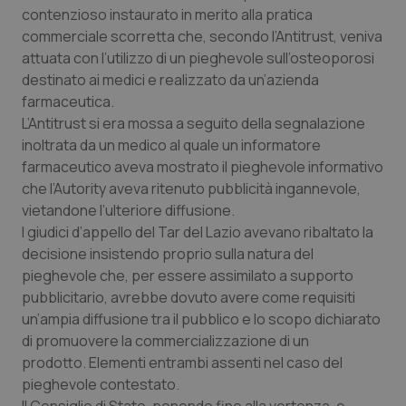
Calabria
Asma & BPCO
contenzioso instaurato in merito alla pratica
commerciale scorretta che, secondo l’Antitrust, veniva
attuata con l’utilizzo di un pieghevole sull’osteoporosi
Campania
Car-T
destinato ai medici e realizzato da un’azienda
farmaceutica.
Emilia-Romagna
Colesterolo & coronaropatie
L’Antitrust si era mossa a seguito della segnalazione
inoltrata da un medico al quale un informatore
Friuli Venezia Giulia
Dermatite Atopica
farmaceutico aveva mostrato il pieghevole informativo
che l’Autority aveva ritenuto pubblicità ingannevole,
Lazio
Diabete & glucometri
vietandone l’ulteriore diffusione.
I giudici d’appello del Tar del Lazio avevano ribaltato la
Liguria
Disturbi dell’umore
decisione insistendo proprio sulla natura del
pieghevole che, per essere assimilato a supporto
Lombardia
Dolore
pubblicitario, avrebbe dovuto avere come requisiti
un’ampia diffusione tra il pubblico e lo scopo dichiarato
di promuovere la commercializzazione di un
Marche
Donna & Salute
prodotto. Elementi entrambi assenti nel caso del
pieghevole contestato.
Molise
Epatiti