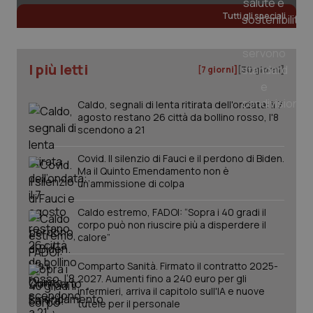
Tutti gli speciali
visid_incap_2921979
.certid.it
1 anno
I più letti
[7 giorni]
[30 giorni]
Caldo, segnali di lenta ritirata dell'ondata: il 7
agosto restano 26 città da bollino rosso, l'8
scendono a 21
incap_ses_537_2921979
.certid.it
Sessione
Covid. Il silenzio di Fauci e il perdono di Biden.
Ma il Quinto Emendamento non è
un’ammissione di colpa
Caldo estremo, FADOI: “Sopra i 40 gradi il
__cf_bm
corpo può non riuscire più a disperdere il
29 minuti
Cloudflare Inc.
59
.hubspot.com
calore”
secondi
Comparto Sanità. Firmato il contratto 2025-
2027. Aumenti fino a 240 euro per gli
infermieri, arriva il capitolo sull'IA e nuove
tutele per il personale