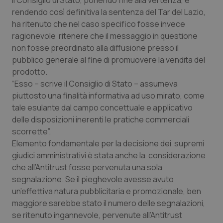
Il Consiglio di Stato, ponendo fine alla vertenza, e
rendendo così definitiva la sentenza del Tar del Lazio,
Piemonte
HIV
ha ritenuto che nel caso specifico fosse invece
ragionevole ritenere che il messaggio in questione
Provincia Autonoma di Bolzano
Infezioni & Febbre
non fosse preordinato alla diffusione presso il
pubblico generale al fine di promuovere la vendita del
Provincia Autonoma di Trento
Ipertensione & Scompenso
prodotto.
“Esso – scrive il Consiglio di Stato – assumeva
Puglia
Malattie rare
piuttosto una finalità informativa ad uso mirato, come
tale esulante dal campo concettuale e applicativo
delle disposizioni inerenti le pratiche commerciali
Sardegna
Malattia di Crohn & Rettocolite Ulcerosa
scorrette”.
Elemento fondamentale per la decisione dei supremi
Sicilia
Neuroscienze & patologie neurodegenerative
giudici amministrativi è stata anche la considerazione
che all’Antitrust fosse pervenuta una sola
Toscana
Obesità
segnalazione. Se il pieghevole avesse avuto
un’effettiva natura pubblicitaria e promozionale, ben
Umbria
Oftalmologia
maggiore sarebbe stato il numero delle segnalazioni,
se ritenuto ingannevole, pervenute all’Antitrust