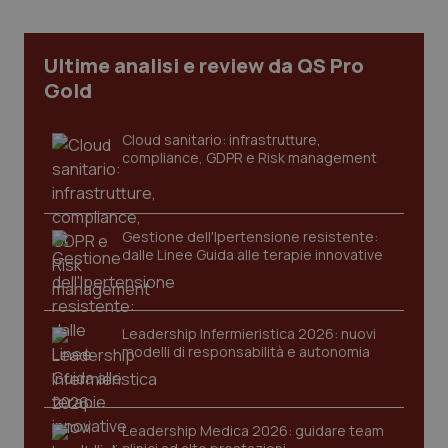
Ultime analisi e review da QS Pro
Necessari
Statistici
Marketing
Gold
Preferenze
Cloud sanitario: infrastrutture,
I cookie necessari contribuiscono a rendere fruibile il
compliance, GDPR e Risk management
sito web abilitandone funzionalità di base quali la
navigazione sulle pagine e l'accesso alle aree
protette del sito. Il sito web non è in grado di
funzionare correttamente senza questi cookie.
Gestione dell'Ipertensione resistente:
Nome
Fornitore / Dominio
Scadenza
dalle Linee Guida alle terapie innovative
ps_abtest_uid
www.quotidianosanitaclub.it
1 anno
Leadership Infermieristica 2026: nuovi
modelli di responsabilità e autonomia
Leadership Medica 2026: guidare team