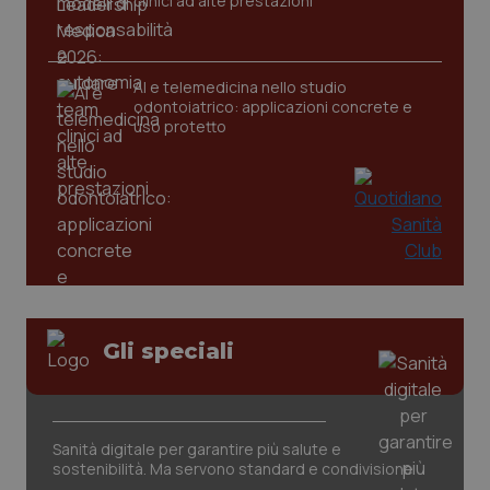
clinici ad alte prestazioni
_tteu
www.quotidianosanitaclub.it
1 anno 1
mese
CookieScriptConsent
5 mesi 3
CookieScript
AI e telemedicina nello studio
settiman
.quotidianosanitaclub.it
odontoiatrico: applicazioni concrete e
uso protetto
Google Privacy Policy
Gli speciali
__cf_bm
29 minuti
Cloudflare Inc.
59
.hs-analytics.net
secondi
Sanità digitale per garantire più salute e
sostenibilità. Ma servono standard e condivisione