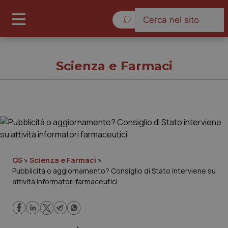
Venerdì 7 Agosto 2026
Scienza e Farmaci
Scienza e Farmaci
Cronache
QS
»
Scienza e Farmaci
»
Pubblicità o aggiornamento? Consiglio di Stato interviene su
Governo e Parlamento
attività informatori farmaceutici
Regioni e Asl
Lavoro e Professioni