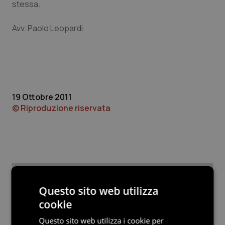
Valle D’Aosta
Oncodermatologia
stessa.
Veneto
Oncoematologia
Avv. Paolo Leopardi
Oncologia & Nutrizione
Psoriasi & pelle
19 Ottobre 2011
Quotidiano Cardiologia
© Riproduzione riservata
Quotidiano Chirurgia
Quotidiano Oncologia
Quotidiano Pediatria
Potrebbe interessarti in
Questo sito web utilizza
cookie
Scienza e Farmaci
Rene & patologie urogenitali
Questo sito web utilizza i cookie per