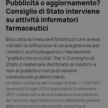
Pubblicità o aggiornamento?
Consiglio di Stato interviene
Scienza e Farmaci
su attività informatori
Studi e Analisi
farmaceutici
Lettere al direttore
Bocciata la linea dell’Antitrust che aveva
vietato la diffusione di un pieghevole per
Edizioni Regionali
i medici sull’osteoporosi ritenendolo
“pubblicità occulta”. Per il Consiglio di
QS Pro
Stato il materiale destinato al medico e
non al pubblico non può essere
Professionisti Sanitari.AI
considerato pubblicitario.
Un ultima sentenza del Consiglio di Stato n. 5297/2011
Abruzzo
QS Pro Gold
(emessa il 19 luglio 2011 e depositata il 21 settembre
2011), confermativa del precedente pronunciamento
QS Club
Newsletter
Basilicata
Artrite & artrosi
del Tar Lazio, rigettando il ricorso dell’Autorità garante
della concorrenza e del mercato, pone fine al