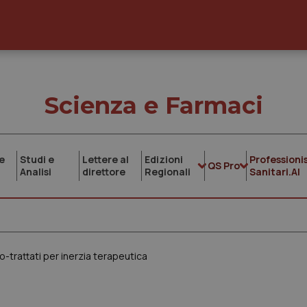
Scienza e Farmaci
e
Studi e
Lettere al
Edizioni
Professionis
QS Pro
Analisi
direttore
Regionali
Sanitari.AI
o-trattati per inerzia terapeutica