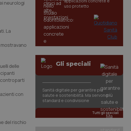
applicazioni concrete e
ei neurologi
uso protetto
ti. La
nti mostravano
Gli speciali
elli delle
ecipanti
 controparti
Sanità digitale per garantire più
pazienti con
salute e sostenibilità. Ma servono
standard e condivisione
Tutti gli speciali
e del rischio