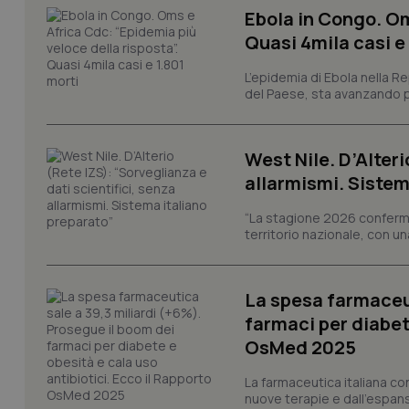
Ebola in Congo. Om
Quasi 4mila casi e
I cookie necessari con
L’epidemia di Ebola nella R
e l'accesso alle aree 
del Paese, sta avanzando pi
Nome
VISITOR_PRIVACY_
West Nile. D’Alteri
allarmismi. Sistem
“La stagione 2026 conferma
territorio nazionale, con un
CookieScriptConse
La spesa farmaceut
tracking-sites-ironf
farmaci per diabete
tracking-enable
OsMed 2025
tracking-sites-ironf
session-id
La farmaceutica italiana co
nuove terapie e dall'espan