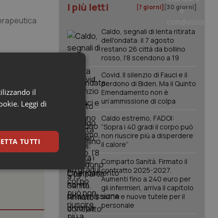
I più letti
[7 giorni]
[30 giorni]
terapeutica
Caldo, segnali di lenta ritirata
dell'ondata: il 7 agosto
restano 26 città da bollino
rosso, l'8 scendono a 19
Covid. Il silenzio di Fauci e il
perdono di Biden. Ma il Quinto
ilizzando il
Emendamento non è
un’ammissione di colpa
cookie.
Leggi di
Caldo estremo, FADOI:
“Sopra i 40 gradi il corpo può
non riuscire più a disperdere
ETTA TUTTI
il calore”
Comparto Sanità. Firmato il
contratto 2025-2027.
keting
Aumenti fino a 240 euro per
gli infermieri, arriva il capitolo
sull'IA e nuove tutele per il
personale