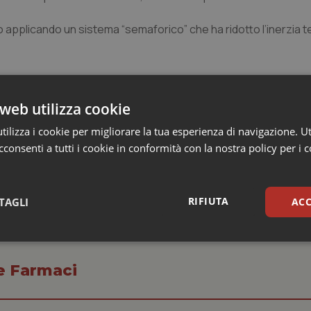
o applicando un sistema “semaforico” che ha ridotto l’inerzia 
web utilizza cookie
e)
ilizza i cookie per migliorare la tua esperienza di navigazione. Ut
consenti a tutti i cookie in conformità con la nostra policy per i 
RIFIUTA
TAGLI
ACC
sari
Statistici
Mar
 e Farmaci