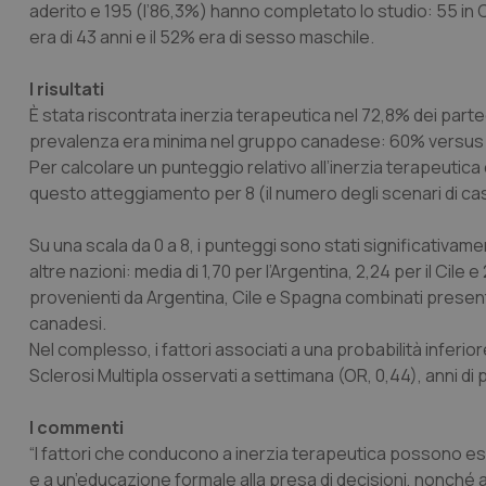
aderito e 195 (l’86,3%) hanno completato lo studio: 55 in C
era di 43 anni e il 52% era di sesso maschile.
I risultati
È stata riscontrata inerzia terapeutica nel 72,8% dei partec
prevalenza era minima nel gruppo canadese: 60% versus 77
Per calcolare un punteggio relativo all’inerzia terapeutica 
questo atteggiamento per 8 (il numero degli scenari di cas
Su una scala da 0 a 8, i punteggi sono stati significativa
altre nazioni: media di 1,70 per l’Argentina, 2,24 per il Cile
provenienti da Argentina, Cile e Spagna combinati presenta
canadesi.
Nel complesso, i fattori associati a una probabilità inferi
Sclerosi Multipla osservati a settimana (OR, 0,44), anni di
I commenti
“I fattori che conducono a inerzia terapeutica possono esse
e a un’educazione formale alla presa di decisioni, nonché 