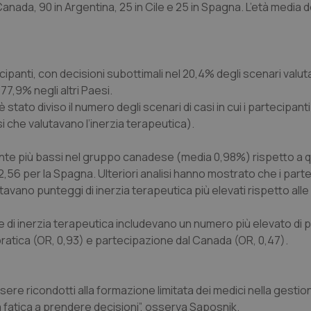
anada, 90 in Argentina, 25 in Cile e 25 in Spagna. L’età media d
ipanti, con decisioni subottimali nel 20,4% degli scenari valuta
,9% negli altri Paesi.
è stato diviso il numero degli scenari di casi in cui i partecipa
i che valutavano l’inerzia terapeutica).
mente più bassi nel gruppo canadese (media 0,98%) rispetto a qu
 e 2,56 per la Spagna. Ulteriori analisi hanno mostrato che i part
vano punteggi di inerzia terapeutica più elevati rispetto alle
ore di inerzia terapeutica includevano un numero più elevato di 
 pratica (OR, 0,93) e partecipazione dal Canada (OR, 0,47).
re ricondotti alla formazione limitata dei medici nella gestion
a fatica a prendere decisioni”, osserva Saposnik.