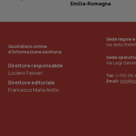
Emilia-Romagna
__Secure-YNID
YSC
Sede legale e
Via della Stell
Quotidiano online
__Secure-
d'informazione sanitaria
ROLLOUT_TOKEN
Sede operati
Via Luigi Galva
Direttore responsabile
tracking-sites-
ironfish-tracking-
Luciano Fassari
named-enable
Tel:
(+39) 06 
Email:
info@h
Direttore editoriale
Francesco Maria Avitto