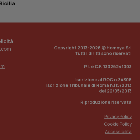
Sicilia
 tenere traccia
i Youtube incorporati
tore del sito web sta
ell'interfaccia di
 tenere traccia
icità
Copyright 2013-2026 © Homnya Srl
.com
r la gestione
Tutti i diritti sono riservati
one dell’esperienza
om
P.I. e C.F. 13026241003
e per abilitare il
loggato con identity
Iscrizione al ROC n.34308
Iscrizione Tribunale di Roma n.115/2013
del 22/05/2013
Riproduzione riservata
Privacy Policy
Cookie Policy
Accessibilità