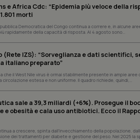
s e Africa Cdc: “Epidemia più veloce della ris
 1.801 morti
Necessari
Statistici
Marketing
tribuiscono a rendere fruibile il sito web abilitandone funzionalità di base quali la nav
epubblica Democratica del Congo continua a correre e, in alcune aree
protette del sito. Il sito web non è in grado di funzionare correttamente senza questi coo
ù rapidamente della capacità di risposta. Al 4 agosto sono...
Fornitore
/
Dominio
Scadenza
Descrizione
METADATA
5 mesi 4
Questo cookie viene utilizzato p
YouTube
o (Rete IZS): “Sorveglianza e dati scientifici, 
settimane
scelte di consenso e privacy dell'
.youtube.com
interazione con il sito. Registra i
a italiano preparato”
del visitatore riguardo a varie pol
impostazioni sulla privacy, garan
preferenze siano onorate nelle se
 che il West Nile virus è ormai stabilmente presente in ampie aree 
a circolazione estesa e non uniforme. Il quadro richiede, quindi,...
nt
5 mesi 3
Questo cookie viene utilizzato da
CookieScript
settimane
Script.com per ricordare le pref
www.quotidianosanita.it
sui cookie dei visitatori. È neces
dei cookie di Cookie-Script.com 
correttamente.
ica sale a 39,3 miliardi (+6%). Prosegue il bo
ish-
www.quotidianosanita.it
4
Questo cookie è impostato dall'a
 e obesità e cala uso antibiotici. Ecco il Rapp
settimane
abilitare il sistema di tracking a
2 giorni
ish-
www.quotidianosanita.it
4
Questo cookie è impostato dall'a
settimane
assegnare un identificatore generi
ntinua a crescere, spinta dall'invecchiamento della popolazione, dall'
2 giorni
sione dei trattamenti per diabete e gestione del peso. Nel 2025 la 