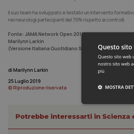
Il suo team ha sviluppato e testato un intervento formativ
nei neurologi partecipanti del 70% rispetto ai controlli.
Fonte: JAMA Network Open 2019
Marilynn Larkin
Questo sito 
(Versione Italiana Quotidiano Sanità/Popular Scienc
Questo sito web ut
nostro sito web ac
Marilynn Larkin
più
25 Luglio 2019
MOSTRA DET
© Riproduzione riservata
Neces
Potrebbe interessarti in Scienza