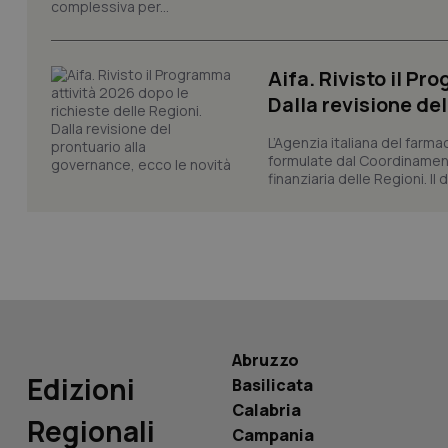
complessiva per...
_ga
Aifa. Rivisto il Pr
Dalla revisione de
L’Agenzia italiana del farma
PHPSESSID
formulate dal Coordinamen
finanziaria delle Regioni. Il
_ga_KM60CM4NPH
Abruzzo
Nome
Nome
Edizioni
Basilicata
VISITOR_INFO1_LIV
Calabria
_ga_0VMQEQKQ1N
Regionali
Campania