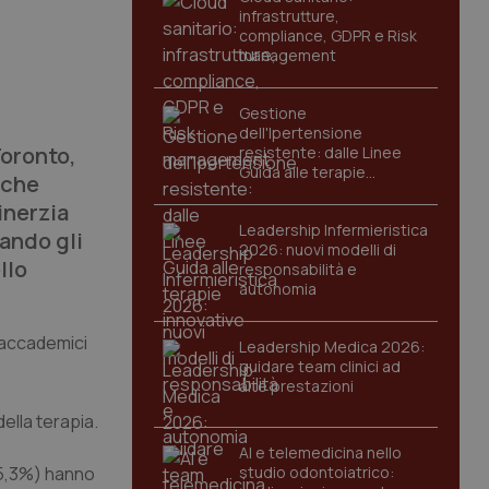
infrastrutture,
compliance, GDPR e Risk
management
Gestione
dell'Ipertensione
Toronto,
resistente: dalle Linee
Guida alle terapie
 che
innovative
inerzia
Leadership Infermieristica
ando gli
2026: nuovi modelli di
llo
responsabilità e
autonomia
e accademici
Leadership Medica 2026:
guidare team clinici ad
alte prestazioni
della terapia.
AI e telemedicina nello
 75,3%) hanno
studio odontoiatrico: