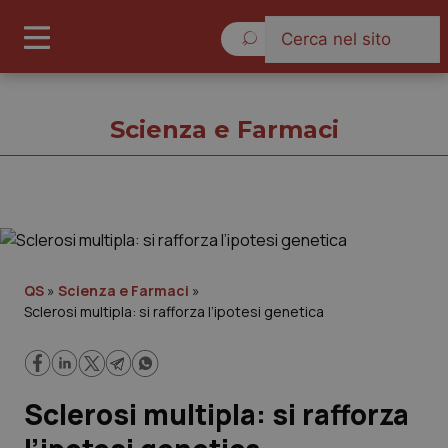
Sabato 8 Agosto 2026
Scienza e Farmaci
Scienza e Farmaci
Cronache
QS
»
Scienza e Farmaci
»
Sclerosi multipla: si rafforza l’ipotesi genetica
Governo e Parlamento
Regioni e Asl
Sclerosi multipla: si rafforza
Lavoro e Professioni