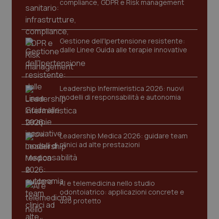
compliance, GDPR e Risk management
protette del sito. Il sito web non è in grado di
funzionare correttamente senza questi cookie.
Nome
Fornitore
/
Dominio
Scaden
Gestione dell'Ipertensione resistente:
VISITOR_PRIVACY_METADATA
5 mesi
YouTube
dalle Linee Guida alle terapie innovative
settim
.youtube.com
Leadership Infermieristica 2026: nuovi
modelli di responsabilità e autonomia
Leadership Medica 2026: guidare team
clinici ad alte prestazioni
AI e telemedicina nello studio
odontoiatrico: applicazioni concrete e
uso protetto
CookieScriptConsent
5 mesi
CookieScript
settim
www.quotidianosanita.it