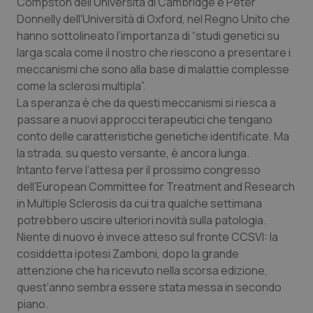
Compston dell'Università di Cambridge e Peter
Donnelly dell'Università di Oxford, nel Regno Unito che
Piemonte
HIV
hanno sottolineato l’importanza di “studi genetici su
larga scala come il nostro che riescono a presentare i
Provincia Autonoma di Bolzano
Infezioni & Febbre
meccanismi che sono alla base di malattie complesse
come la sclerosi multipla”.
Provincia Autonoma di Trento
Ipertensione & Scompenso
La speranza è che da questi meccanismi si riesca a
passare a nuovi approcci terapeutici che tengano
Puglia
Malattie rare
conto delle caratteristiche genetiche identificate. Ma
la strada, su questo versante, è ancora lunga.
Sardegna
Malattia di Crohn & Rettocolite Ulcerosa
Intanto ferve l’attesa per il prossimo congresso
dell’European Committee for Treatment and Research
in Multiple Sclerosis da cui tra qualche settimana
Sicilia
Neuroscienze & patologie neurodegenerative
potrebbero uscire ulteriori novità sulla patologia.
Niente di nuovo è invece atteso sul fronte CCSVI: la
Toscana
Obesità
cosiddetta ipotesi Zamboni, dopo la grande
attenzione che ha ricevuto nella scorsa edizione,
Umbria
Oftalmologia
quest’anno sembra essere stata messa in secondo
piano.