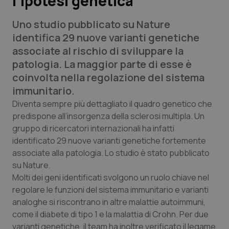
l’ipotesi genetica
Uno studio pubblicato su Nature
Scienza e Farmaci
identifica 29 nuove varianti genetiche
associate al rischio di sviluppare la
Studi e Analisi
patologia. La maggior parte di esse è
coinvolta nella regolazione del sistema
Lettere al direttore
immunitario.
Edizioni Regionali
Diventa sempre più dettagliato il quadro genetico che
predispone all’insorgenza della sclerosi multipla. Un
gruppo di ricercatori internazionali ha infatti
QS Pro
identificato 29 nuove varianti genetiche fortemente
associate alla patologia. Lo studio è stato pubblicato
Professionisti Sanitari.AI
su Nature.
Molti dei geni identificati svolgono un ruolo chiave nel
Abruzzo
QS Pro Gold
regolare le funzioni del sistema immunitario e varianti
analoghe si riscontrano in altre malattie autoimmuni,
QS Club
Newsletter
Basilicata
Artrite & artrosi
come il diabete di tipo 1 e la malattia di Crohn. Per due
varianti genetiche, il team ha inoltre verificato il legame