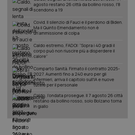
mes
.quotidianosanita.it
agosto restano 26 città da bollino rosso, l'8
scendono a 19
Covid. Il silenzio di Fauci e il perdono di Biden.
Ma il Quinto Emendamento non è
un’ammissione di colpa
Caldo estremo, FADOI: “Sopra i 40 gradi il
corpo può non riuscire più a disperdere il
calore”
Comparto Sanità. Firmato il contratto 2025-
2027. Aumenti fino a 240 euro per gli
infermieri, arriva il capitolo sull'IA e nuove
tutele per il personale
Caldo, l’ondata prosegue. Il 7 agosto 26 città
restano da bollino rosso, solo Bolzano torna
in giallo