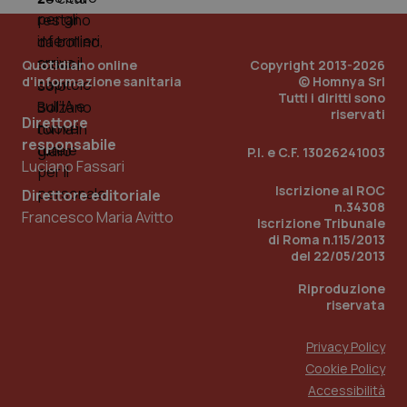
PHPSESSID
Sessio
PHP.net
www.quotidianosanita.it
Quotidiano online
Copyright 2013-2026
d'informazione sanitaria
© Homnya Srl
Tutti i diritti sono
riservati
Direttore
responsabile
P.I. e C.F. 13026241003
Luciano Fassari
Iscrizione al ROC
Direttore editoriale
n.34308
Francesco Maria Avitto
Iscrizione Tribunale
di Roma n.115/2013
del 22/05/2013
Riproduzione
riservata
Privacy Policy
Cookie Policy
_ga_KM60CM4NPH
.quotidianosanita.it
1 anno
Accessibilità
mes