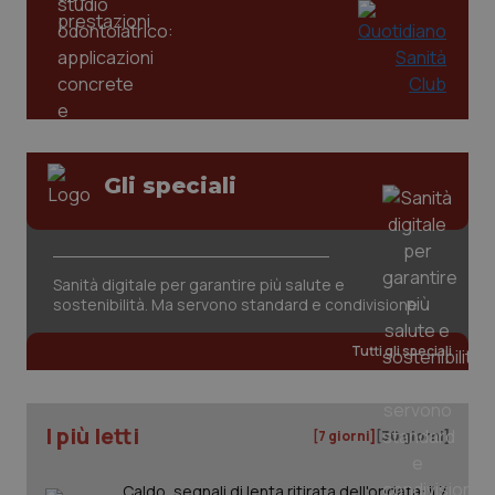
Gli speciali
tracking-sites-ironfish-
www.quotidianosanita.it
4
tracking-enable
settim
2 gior
Sanità digitale per garantire più salute e
sostenibilità. Ma servono standard e condivisione
Tutti gli speciali
tracking-sites-ironfish-
www.quotidianosanita.it
4
session-id
settim
2 gior
I più letti
[7 giorni]
[30 giorni]
Caldo, segnali di lenta ritirata dell'ondata: il 7
_ga
1 anno
Google LLC