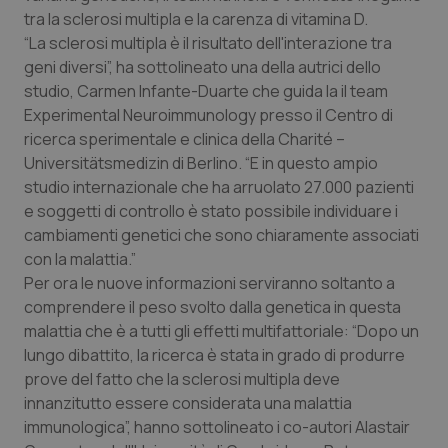
Calabria
Asma & BPCO
tra la sclerosi multipla e la carenza di vitamina D.
“La sclerosi multipla è il risultato dell'interazione tra
Campania
Car-T
geni diversi”, ha sottolineato una della autrici dello
studio, Carmen Infante-Duarte che guida la il team
Experimental Neuroimmunology presso il Centro di
Emilia-Romagna
Colesterolo & coronaropatie
ricerca sperimentale e clinica della Charité –
Universitätsmedizin di Berlino. “E in questo ampio
Friuli Venezia Giulia
Dermatite Atopica
studio internazionale che ha arruolato 27.000 pazienti
e soggetti di controllo è stato possibile individuare i
Lazio
Diabete & glucometri
cambiamenti genetici che sono chiaramente associati
con la malattia.”
Liguria
Disturbi dell’umore
Per ora le nuove informazioni serviranno soltanto a
comprendere il peso svolto dalla genetica in questa
Lombardia
Dolore
malattia che è a tutti gli effetti multifattoriale: “Dopo un
lungo dibattito, la ricerca è stata in grado di produrre
Marche
Donna & Salute
prove del fatto che la sclerosi multipla deve
innanzitutto essere considerata una malattia
immunologica”, hanno sottolineato i co-autori Alastair
Molise
Epatiti