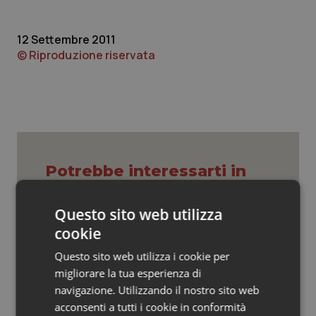
Valle D’Aosta
Oncodermatologia
Veneto
Oncoematologia
12 Settembre 2011
© Riproduzione riservata
Oncologia & Nutrizione
Psoriasi & pelle
Quotidiano Cardiologia
Potrebbe interessarti in
Quotidiano Chirurgia
Scienza e Farmaci
Questo sito web utilizza
Quotidiano Oncologia
cookie
Ebola in Congo. Oms e Africa Cdc:
“Epidemia più veloce della risposta”.
Questo sito web utilizza i cookie per
Quotidiano Pediatria
Quasi 4mila casi e 1.801 morti
migliorare la tua esperienza di
navigazione. Utilizzando il nostro sito web
Rene & patologie urogenitali
acconsenti a tutti i cookie in conformità
West Nile. D’Alterio (Rete IZS):