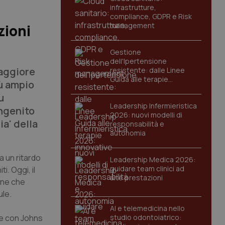
infrastrutture,
compliance, GDPR e Risk
management
zioni
Gestione
dell'Ipertensione
maggiore
resistente: dalle Linee
Guida alle terapie
iù ampio
innovative
u
Leadership Infermieristica
ongenito
2026: nuovi modelli di
ia' della
responsabilità e
autonomia
 un ritardo
Leadership Medica 2026:
guidare team clinici ad
i. Oggi, il
alte prestazioni
cune che
ule.
AI e telemedicina nello
ne con Johns
studio odontoiatrico: