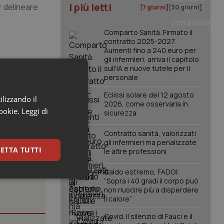
I più letti
 delineare
[7 giorni]
[30 giorni]
Comparto Sanità. Firmato il
contratto 2025-2027.
Aumenti fino a 240 euro per
gli infermieri, arriva il capitolo
eptal
sull'IA e nuove tutele per il
personale
Eclissi solare del 12 agosto
ilizzando il
2026, come osservarla in
cookie.
Leggi di
sicurezza
Contratto sanità, valorizzati
gli infermieri ma penalizzate
ETTA TUTTI
le altre professioni
Caldo estremo, FADOI:
keting
“Sopra i 40 gradi il corpo può
non riuscire più a disperdere
il calore”
Covid. Il silenzio di Fauci e il