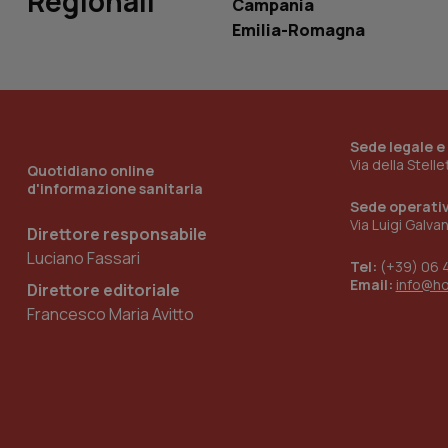
Regionali
Campania
Emilia-Romagna
__Secure-YNID
YSC
Sede legale e
Via della Stell
__Secure-
Quotidiano online
ROLLOUT_TOKEN
d'informazione sanitaria
Sede operati
Via Luigi Galva
tracking-sites-
Direttore responsabile
ironfish-tracking-
named-enable
Luciano Fassari
Tel:
(+39) 06 
Email:
info@h
Direttore editoriale
Francesco Maria Avitto