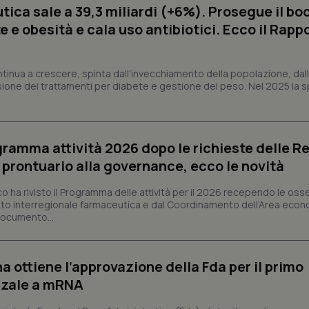
ica sale a 39,3 miliardi (+6%). Prosegue il bo
 e obesità e cala uso antibiotici. Ecco il Rapp
Necessari
Statistici
Marketing
tribuiscono a rendere fruibile il sito web abilitandone funzionalità di base quali la nav
ntinua a crescere, spinta dall'invecchiamento della popolazione, dall'
protette del sito. Il sito web non è in grado di funzionare correttamente senza questi coo
sione dei trattamenti per diabete e gestione del peso. Nel 2025 la 
Fornitore
/
Dominio
Scadenza
Descrizione
METADATA
5 mesi 4
Questo cookie viene utilizzato p
YouTube
settimane
scelte di consenso e privacy dell'
.youtube.com
interazione con il sito. Registra i
del visitatore riguardo a varie pol
ogramma attività 2026 dopo le richieste delle Re
impostazioni sulla privacy, garan
l prontuario alla governance, ecco le novità
preferenze siano onorate nelle se
nt
5 mesi 3
Questo cookie viene utilizzato da
CookieScript
co ha rivisto il Programma delle attività per il 2026 recependo le oss
settimane
Script.com per ricordare le pref
www.quotidianosanita.it
sui cookie dei visitatori. È neces
to interregionale farmaceutica e dal Coordinamento dell’Area econ
dei cookie di Cookie-Script.com 
 documento...
correttamente.
ish-
www.quotidianosanita.it
4
Questo cookie è impostato dall'a
settimane
abilitare il sistema di tracking a
2 giorni
a ottiene l’approvazione della Fda per il primo
ish-
www.quotidianosanita.it
4
Questo cookie è impostato dall'a
nzale a mRNA
settimane
assegnare un identificatore generi
2 giorni