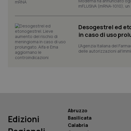
Moderna ha annunciato oggi
_ga
mFLUSIVA (mRNA-1010), un nuo
Desogestrel ed et
in caso di uso pro
L'Agenzia Italiana del Farma
PHPSESSID
delle autorizzazioni all'imm
_ga_KM60CM4NPH
Nome
Abruzzo
Nome
Edizioni
Basilicata
VISITOR_INFO1_LIV
_ga_0VMQEQKQ1N
Calabria