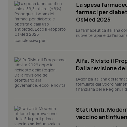
La spesa farmaceut
farmaci per diabete
OsMed 2025
I cookie necessari con
La farmaceutica italiana co
e l'accesso alle aree 
nuove terapie e dall'espan
Nome
complessiva per...
VISITOR_PRIVACY_
Aifa. Rivisto il Pr
Dalla revisione de
CookieScriptConse
L’Agenzia italiana del farma
formulate dal Coordinamen
finanziaria delle Regioni. Il
tracking-sites-ironf
tracking-enable
Stati Uniti. Modern
tracking-sites-ironf
vaccino antinflue
session-id