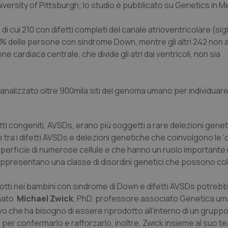
versity of Pittsburgh; lo studio è pubblicato su
Genetics in M
di cui 210 con difetti completi del canale atrioventricolare (sig
0% delle persone con sindrome Down, mentre gli altri 242 non a
cardiaca centrale, che divide gli atri dai ventricoli, non sia
o analizzato oltre 900mila siti del genoma umano per individuare
tti congeniti, AVSDs, erano più soggetti a rare delezioni genet
a i difetti AVSDs e delezioni genetiche che coinvolgono le ‘ci
 superficie di numerose cellule e che hanno un ruolo importante 
appresentano una classe di disordini genetici che possono colp
rotti nei bambini con sindrome di Down e difetti AVSDs potrebb
rmato
Michael Zwick
, PhD, professore associato Genetica um
ivo che ha bisogno di essere riprodotto all’interno di un grupp
; per confermarlo e rafforzarlo, inoltre, Zwick insieme al suo te