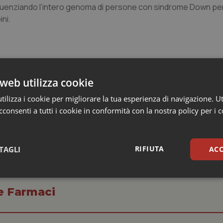
quenziando l’intero genoma di persone con sindrome Down per
ini.
er variation to Down syndrome–associated atrioventricular s
144
web utilizza cookie
ilizza i cookie per migliorare la tua esperienza di navigazione. Ut
consenti a tutti i cookie in conformità con la nostra policy per i 
RIFIUTA
TAGLI
ACC
sari
Statistici
Mar
 e Farmaci