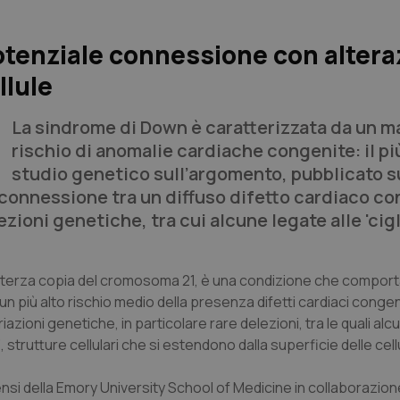
tenziale connessione con altera
llule
La sindrome di Down è caratterizzata da un 
rischio di anomalie cardiache congenite: il p
studio genetico sull’argomento, pubblicato s
e connessione tra un diffuso difetto cardiaco c
oni genetiche, tra cui alcune legate alle 'cigl
a terza copia del cromosoma 21, è una condizione che comporta
 un più alto rischio medio della presenza difetti cardiaci congenit
zioni genetiche, in particolare rare delezioni, tra le quali al
, strutture cellulari che si estendono dalla superficie delle cell
tensi della Emory University School of Medicine in collaborazio