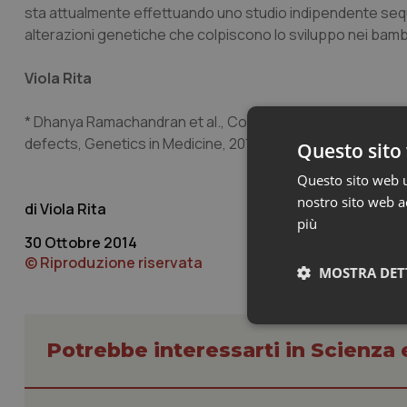
sta attualmente effettuando uno studio indipendente se
alterazioni genetiche che colpiscono lo sviluppo nei bamb
Viola Rita
* Dhanya Ramachandran et al., Contribution of copy-numb
defects, Genetics in Medicine, 2014, doi:10.1038/gim.2014.
Questo sito 
Questo sito web ut
nostro sito web ac
Viola Rita
più
30 Ottobre 2014
© Riproduzione riservata
MOSTRA DET
Neces
Potrebbe interessarti in Scienza