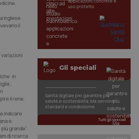
applicazioni concrete e
edicine
.
uso protetto
la inglese
vevano il
 variazioni
Gli speciali
iche: in
glia’,
in
Sanità digitale per garantire più
ire il rene,
salute e sostenibilità. Ma servono
standard e condivisione
e indicare
Tutti gli speciali
ana e
o più grande”
am di ricerca