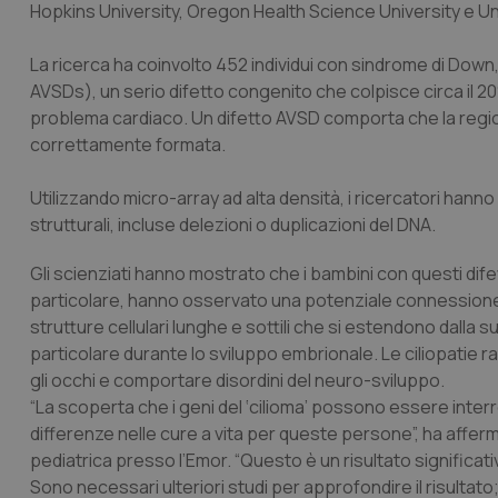
Hopkins University, Oregon Health Science University e Uni
La ricerca ha coinvolto 452 individui con sindrome di Down, 
AVSDs), un serio difetto congenito che colpisce circa il 2
problema cardiaco. Un difetto AVSD comporta che la regione 
correttamente formata.
Utilizzando micro-array ad alta densità, i ricercatori hann
strutturali, incluse delezioni o duplicazioni del DNA.
Gli scienziati hanno mostrato che i bambini con questi dife
particolare, hanno osservato una potenziale connessione tr
strutture cellulari lunghe e sottili che si estendono dalla
particolare durante lo sviluppo embrionale. Le ciliopatie r
gli occhi e comportare disordini del neuro-sviluppo.
“La scoperta che i geni del ‘cilioma’ possono essere inter
differenze nelle cure a vita per queste persone”, ha affe
pediatrica presso l’Emor. “Questo è un risultato significat
Sono necessari ulteriori studi per approfondire il risultato