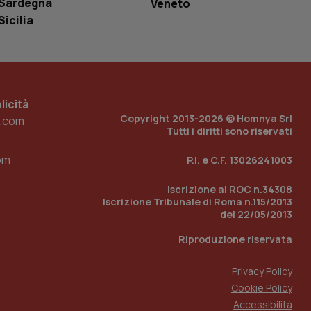
Sardegna
Veneto
Sicilia
 tenere traccia
i Youtube incorporati
tore del sito web sta
ell'interfaccia di
 tenere traccia
icità
r la gestione
Copyright 2013-2026 © Homnya Srl
.com
one dell’esperienza
Tutti i diritti sono riservati
e per abilitare il
om
P.I. e C.F. 13026241003
loggato con identity
Iscrizione al ROC n.34308
Iscrizione Tribunale di Roma n.115/2013
del 22/05/2013
Riproduzione riservata
Privacy Policy
Cookie Policy
Accessibilità