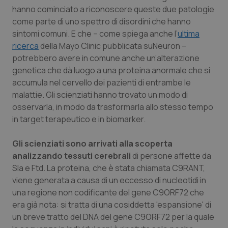
Calabria
Asma & BPCO
hanno cominciato a riconoscere queste due patologie
come parte di uno spettro di disordini che hanno
sintomi comuni. E che – come spiega anche l’
Campania
Car-T
ultima
ricerca
della Mayo Clinic pubblicata su
Neuron
–
potrebbero avere in comune anche un’alterazione
Emilia-Romagna
Colesterolo & coronaropatie
genetica che dà luogo a una proteina anormale che si
accumula nel cervello dei pazienti di entrambe le
Friuli Venezia Giulia
Dermatite Atopica
malattie. Gli scienziati hanno trovato un modo di
osservarla, in modo da trasformarla allo stesso tempo
Lazio
Diabete & glucometri
in target terapeutico e in biomarker.
Liguria
Disturbi dell’umore
Gli scienziati sono arrivati alla scoperta
analizzando tessuti cerebrali
di persone affette da
Lombardia
Dolore
Sla e Ftd. La proteina, che è stata chiamata C9RANT,
viene generata a causa di un eccesso di nucleotidi in
una regione non codificante del gene C9ORF72 che
Marche
Donna & Salute
era già nota: si tratta di una cosiddetta 'espansione' di
un breve tratto del DNA del gene C9ORF72 per la quale
Molise
Epatiti