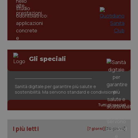
Gli speciali
tracking-sites-ironfish-
www.quotidianosanita.it
4
tracking-enable
settim
2 gior
Sanità digitale per garantire più salute e
sostenibilità. Ma servono standard e condivisione
Tutti gli speciali
tracking-sites-ironfish-
www.quotidianosanita.it
4
session-id
settim
2 gior
I più letti
[7 giorni]
[30 giorni]