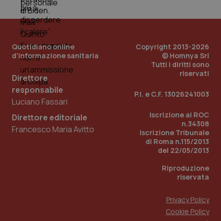
PHPSESSID
Sessio
PHP.net
www.quotidianosanita.it
Quotidiano online
Copyright 2013-2026
d'informazione sanitaria
© Homnya Srl
Tutti i diritti sono
riservati
Direttore
responsabile
P.I. e C.F. 13026241003
Luciano Fassari
Iscrizione al ROC
Direttore editoriale
n.34308
Francesco Maria Avitto
Iscrizione Tribunale
di Roma n.115/2013
del 22/05/2013
Riproduzione
riservata
Privacy Policy
Cookie Policy
_ga_KM60CM4NPH
.quotidianosanita.it
1 anno
mes