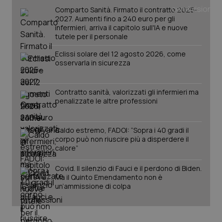
_ga
1 anno
Google LLC
Comparto Sanità. Firmato il contratto 2025-
mes
.quotidianosanita.it
2027. Aumenti fino a 240 euro per gli
infermieri, arriva il capitolo sull'IA e nuove
tutele per il personale
Eclissi solare del 12 agosto 2026, come
osservarla in sicurezza
Contratto sanità, valorizzati gli infermieri ma
penalizzate le altre professioni
Caldo estremo, FADOI: “Sopra i 40 gradi il
corpo può non riuscire più a disperdere il
calore”
Covid. Il silenzio di Fauci e il perdono di Biden.
Ma il Quinto Emendamento non è
un’ammissione di colpa