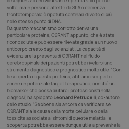
la sequenza in individui sani è ripetuta solo poche
volte, ma in persone affette da SLA o demenza
Piemonte
HIV
frontotemporale è ripetuta centinaia di volte di più
nello stesso punto di DNA.
Provincia Autonoma di Bolzano
Infezioni & Febbre
Da questo meccanismo corrotto deriva una
particolare proteina, C9RANT appunto, che è stata
Provincia Autonoma di Trento
Ipertensione & Scompenso
riconosciuta e può essere rilevata grazie a un nuovo
anticorpo creato dagli scienziati. La capacità di
Puglia
Malattie rare
evidenziare la presenta di C9RANT nel fluido
cerebrospinale dei pazienti potrebbe rivelarsi uno
strumento diagnostico e prognostico molto utile. “Con
Sardegna
Malattia di Crohn & Rettocolite Ulcerosa
la scoperta di questa proteina, abbiamo scoperto
anche un potenziale target terapeutico, nonché un
Sicilia
Neuroscienze & patologie neurodegenerative
biomarker che possa aiutare i professionisti nella
diagnosi”, ha spiegato
Leonard Petrucelli
, co-autore
Toscana
Obesità
dello studio. “Sebbene sia ancora da verificare se
C9RANT sia la causa della morte cellulare o della
Umbria
Oftalmologia
tossicità associata ai sintomi di queste malattia, la
scoperta potrebbe essere dunque utile a prevenire la