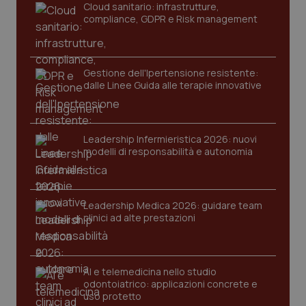
Cloud sanitario: infrastrutture,
navigazione sulle pagine e l'accesso alle aree
protette del sito. Il sito web non è in grado di
compliance, GDPR e Risk management
funzionare correttamente senza questi cookie.
Nome
Fornitore
/
Dominio
Scaden
VISITOR_PRIVACY_METADATA
5 mesi
YouTube
Gestione dell'Ipertensione resistente:
settim
.youtube.com
dalle Linee Guida alle terapie innovative
Leadership Infermieristica 2026: nuovi
modelli di responsabilità e autonomia
Leadership Medica 2026: guidare team
clinici ad alte prestazioni
AI e telemedicina nello studio
odontoiatrico: applicazioni concrete e
CookieScriptConsent
5 mesi
CookieScript
uso protetto
settim
www.quotidianosanita.it