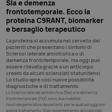
Sla e demenza
frontotemporale. Ecco la
Scienza e Farmaci
proteina C9RANT, biomarker
Studi e Analisi
e bersaglio terapeutico
Lettere al direttore
La proteina si accumula nel cervello dei
pazienti che presentano i sintomi di
Edizioni Regionali
Sclerosi laterale amiotrofica o di
demenza frontotemporale, ma oggi può
QS Pro
essere rilevata grazie a un anticorpo
creato da alcuni scienziati statunitensi.
Professionisti Sanitari.AI
Lo studio apre così nuove possibilità
diagnostiche e di trattamento.
Abruzzo
QS Pro Gold
La Sclerosi laterale amiotrofica (Sla) e la demenza
frontotemporale (Ftd) sono due malattie
QS Club
Newsletter
Basilicata
Artrite & artrosi
neurodegenerative devastanti, per le quali ad oggi non
esiste trattamento. Solo recentemente gli scienziati