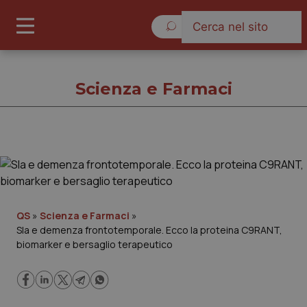
Venerdì 7 Agosto 2026
Scienza e Farmaci
Scienza e Farmaci
Cronache
QS
»
Scienza e Farmaci
»
Sla e demenza frontotemporale. Ecco la proteina C9RANT,
Governo e Parlamento
biomarker e bersaglio terapeutico
Regioni e Asl
Lavoro e Professioni