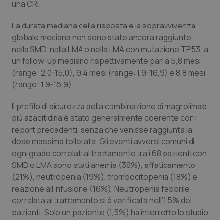
Valle D’Aosta
Oncodermatologia
una CRi.
La durata mediana della risposta e la sopravvivenza
Veneto
Oncoematologia
globale mediana non sono state ancora raggiunte
nella SMD, nella LMA o nella LMA con mutazione TP53, a
Oncologia & Nutrizione
un follow-up mediano rispettivamente pari a 5,8 mesi
(range: 2,0-15,0), 9,4 mesi (range: 1,9-16,9) e 8,8 mesi
Psoriasi & pelle
(range: 1,9-16,9).
Quotidiano Cardiologia
Il profilo di sicurezza della combinazione di magrolimab
più azacitidina è stato generalmente coerente con i
Quotidiano Chirurgia
report precedenti, senza che venisse raggiunta la
dose massima tollerata. Gli eventi avversi comuni di
ogni grado correlati al trattamento tra i 68 pazienti con
Quotidiano Oncologia
SMD o LMA sono stati anemia (38%), affaticamento
(21%), neutropenia (19%), trombocitopenia (18%) e
Quotidiano Pediatria
reazione all’infusione (16%). Neutropenia febbrile
correlata al trattamento si è verificata nell’1,5% dei
Rene & patologie urogenitali
pazienti. Solo un paziente (1,5%) ha interrotto lo studio