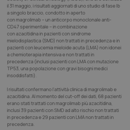
Calabria
Asma & BPCO
il 31 maggio, i risultati aggiornati di uno studio di fase Ib
a singolo braccio, condotto in aperto
Campania
Car-T
con magrolimab – un anticorpo monoclonale anti-
CD47 sperimentale – in combinazione
con azacitidina in pazienti con sindrome
Emilia-Romagna
Colesterolo & coronaropatie
mielodisplastica (SMD) non trattati in precedenza e in
pazienti con leucemia mieloide acuta (LMA) non idonei
Friuli Venezia Giulia
Dermatite Atopica
a chemioterapia intensiva e non trattati in
precedenza (inclusi pazienti con LMA con mutazione
Lazio
Diabete & glucometri
TP53, una popolazione con gravi bisogni medici
insoddisfatti).
Liguria
Disturbi dell’umore
I risultati confermano l’attività clinica di magrolimab e
Lombardia
Dolore
azacitidina. Al momento del cut-off dei dati, 68 pazienti
erano stati trattati con magrolimab più azacitidina,
Marche
Donna & Salute
inclusi 39 pazienti con SMD ad alto rischio non trattati
in precedenza e 29 pazienti con LMA non trattati in
precedenza.
Molise
Epatiti