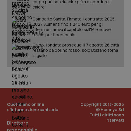
corpo può non riuscire più a disperdere il
calore”
Comparto Sanità. Firmato il contratto 2025-
2027. Aumenti fino a 240 euro per gli
infermieri, arriva il capitolo sull'IA e nuove
tutele per il personale
Caldo, l’ondata prosegue. Il 7 agosto 26 città
restano da bollino rosso, solo Bolzano torna
in giallo
_ga_KM60CM4NPH
.quotidianosanita.it
1 anno
mes
Quotidiano online
Copyright 2013-2026
d'informazione sanitaria
© Homnya Srl
Tutti i diritti sono
riservati
Direttore
responsabile