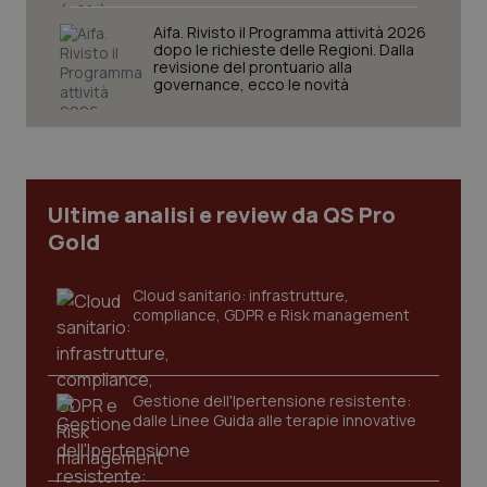
VISITOR_PRIVACY_METADATA
5 mesi
YouTube
settim
.youtube.com
Aifa. Rivisto il Programma attività 2026
dopo le richieste delle Regioni. Dalla
revisione del prontuario alla
governance, ecco le novità
Ultime analisi e review da QS Pro
Gold
Cloud sanitario: infrastrutture,
compliance, GDPR e Risk management
CookieScriptConsent
5 mesi
CookieScript
settim
www.quotidianosanita.it
Gestione dell'Ipertensione resistente:
dalle Linee Guida alle terapie innovative