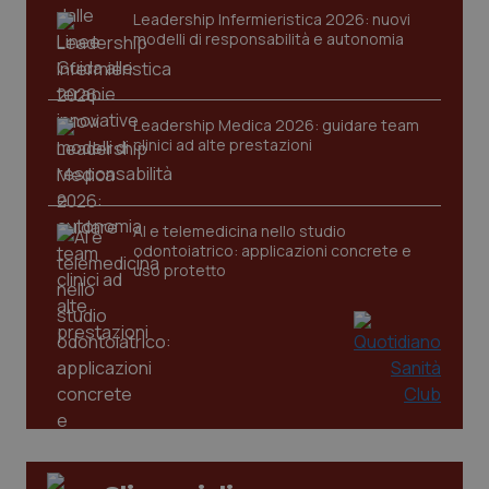
Leadership Infermieristica 2026: nuovi
modelli di responsabilità e autonomia
Leadership Medica 2026: guidare team
clinici ad alte prestazioni
tracking-sites-ironfish-
www.quotidianosanita.it
4
tracking-enable
settim
2 gior
AI e telemedicina nello studio
odontoiatrico: applicazioni concrete e
uso protetto
tracking-sites-ironfish-
www.quotidianosanita.it
4
session-id
settim
2 gior
_ga
1 anno
Google LLC
mes
.quotidianosanita.it