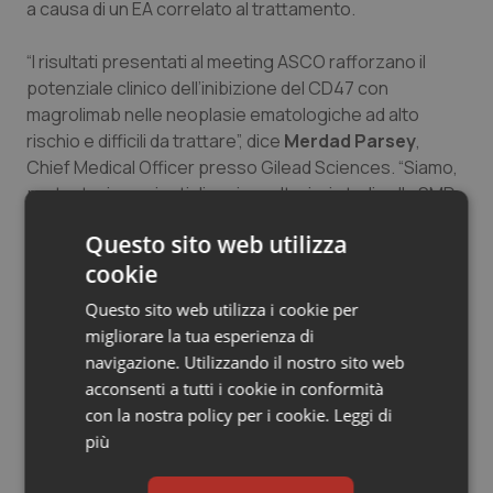
a causa di un EA correlato al trattamento.
Salute orale & impianti
“I risultati presentati al meeting ASCO rafforzano il
Sangue & coagulazione
potenziale clinico dell’inibizione del CD47 con
magrolimab nelle neoplasie ematologiche ad alto
Tiroide
rischio e difficili da trattare”, dice
Merdad Parsey
,
Chief Medical Officer presso Gilead Sciences. “Siamo,
pertanto, impazienti di avviare ulteriori studi sulla SMD
Tumore al seno
e sulla LMA con mutazione TP53, che costituiranno un
Questo sito web utilizza
significativo passo avanti in questo importante
Tumore ovarico
cookie
percorso nel campo dell’immunoterapia oncologica di
ultima generazione”.
Tumori del Polmone & Testa Collo
Questo sito web utilizza i cookie per
migliorare la tua esperienza di
navigazione. Utilizzando il nostro sito web
Tumori gastrointestinali
01 Giugno 2020
acconsenti a tutti i cookie in conformità
© Riproduzione riservata
con la nostra policy per i cookie.
Leggi di
Ulcera & Reflusso
più
Vaccini