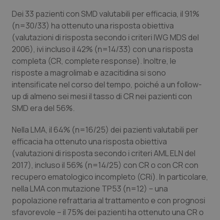
Dei 33 pazienti con SMD valutabili per efficacia, il 91%
Piemonte
HIV
(n=30/33) ha ottenuto una risposta obiettiva
(valutazioni di risposta secondo i criteri IWG MDS del
Provincia Autonoma di Bolzano
Infezioni & Febbre
2006), ivi incluso il 42% (n=14/33) con una risposta
completa (CR, complete response). Inoltre, le
Provincia Autonoma di Trento
Ipertensione & Scompenso
risposte a magrolimab e azacitidina si sono
intensificate nel corso del tempo, poiché a un follow-
Puglia
Malattie rare
up di almeno sei mesi il tasso di CR nei pazienti con
SMD era del 56%.
Sardegna
Malattia di Crohn & Rettocolite Ulcerosa
Nella LMA, il 64% (n=16/25) dei pazienti valutabili per
efficacia ha ottenuto una risposta obiettiva
Sicilia
Neuroscienze & patologie neurodegenerative
(valutazioni di risposta secondo i criteri AML ELN del
2017), incluso il 56% (n=14/25) con CR o con CR con
Toscana
Obesità
recupero ematologico incompleto (CRi). In particolare,
nella LMA con mutazione TP53 (n=12) – una
Umbria
Oftalmologia
popolazione refrattaria al trattamento e con prognosi
sfavorevole – il 75% dei pazienti ha ottenuto una CR o