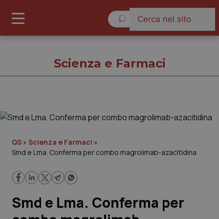
Sabato 8 Agosto 2026
Scienza e Farmaci
Scienza e Farmaci
Cronache
QS
»
Scienza e Farmaci
»
Smd e Lma. Conferma per combo magrolimab-azacitidina
Governo e Parlamento
Regioni e Asl
Smd e Lma. Conferma per
Lavoro e Professioni