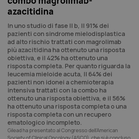
combo magrolimab-
azacitidina
Scienza e Farmaci
In uno studio di fase II b, Il 91% dei
Studi e Analisi
pazienti con sindrome mielodisplastica
ad alto rischio trattati con magrolimab
Lettere al direttore
più azacitidina ha ottenuto una risposta
obiettiva, e il 42% ha ottenuto una
Edizioni Regionali
risposta completa. Per quanto riguarda la
leucemia mieloide acuta, Il 64% dei
QS Pro
pazienti non idonei a chemioterapia
intensiva trattati con la combo ha
Professionisti Sanitari.AI
ottenuto una risposta obiettiva, e il 56%
ha ottenuto una risposta completa o una
Abruzzo
QS Pro Gold
risposta completa con un recupero
ematologico incompleto.
QS Club
Newsletter
Basilicata
Artrite & artrosi
Gilead ha presentato al Congresso dell’American
Society of Clinical Oncology (ASCO), che si è concluso