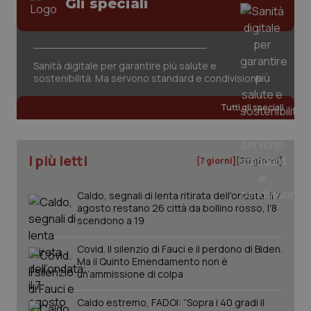
Gli speciali
Sanità digitale per garantire più salute e
sostenibilità. Ma servono standard e condivisione
Tutti gli speciali
I più letti
[7 giorni]
[30 giorni]
Caldo, segnali di lenta ritirata dell'ondata: il 7
agosto restano 26 città da bollino rosso, l'8
scendono a 19
Covid. Il silenzio di Fauci e il perdono di Biden.
Ma il Quinto Emendamento non è
un’ammissione di colpa
PHPSESSID
Sessio
PHP.net
Caldo estremo, FADOI: “Sopra i 40 gradi il
www.quotidianosanita.it