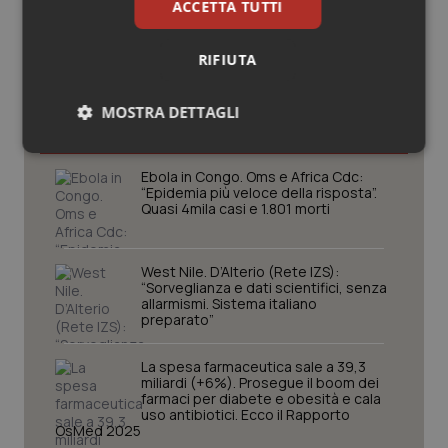
ACCETTA TUTTI
RIFIUTA
Potrebbe interessarti in
Scienza e Farmaci
MOSTRA DETTAGLI
Necessari
Statistici
Marketing
Ebola in Congo. Oms e Africa Cdc:
“Epidemia più veloce della risposta”.
Quasi 4mila casi e 1.801 morti
West Nile. D’Alterio (Rete IZS):
“Sorveglianza e dati scientifici, senza
Necessari
Statistici
Marketing
allarmismi. Sistema italiano
preparato”
I cookie necessari contribuiscono a rendere fruibile il
sito web abilitandone funzionalità di base quali la
navigazione sulle pagine e l'accesso alle aree
La spesa farmaceutica sale a 39,3
protette del sito. Il sito web non è in grado di
miliardi (+6%). Prosegue il boom dei
funzionare correttamente senza questi cookie.
farmaci per diabete e obesità e cala
uso antibiotici. Ecco il Rapporto
Nome
Fornitore
/
Dominio
Scaden
OsMed 2025