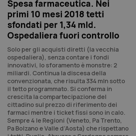
Spesa farmaceutica. Nei
primi 10 mesi 2018 tetti
Scienza e Farmaci
sfondati per 1,34 mld.
Studi e Analisi
Ospedaliera fuori controllo
Lettere al direttore
Solo per gli acquisti diretti (la vecchia
ospedaliera), senza contare i fondi
Edizioni Regionali
innovativi, lo sforamento è
monstre
: 2
miliardi. Continua la discesa della
QS Pro
convenzionata, che risulta 334 mln sotto
il tetto programmato. Si conferma in
Professionisti Sanitari.AI
crescita la compartecipazione del
cittadino sul prezzo di riferimento dei
Abruzzo
QS Pro Gold
farmaci mentre i ticket fissi sono in calo.
Sempre 4 le Regioni (Veneto, Pa Trento,
QS Club
Newsletter
Basilicata
Artrite & artrosi
Pa Bolzano e Valle d’Aosta) che rispettano