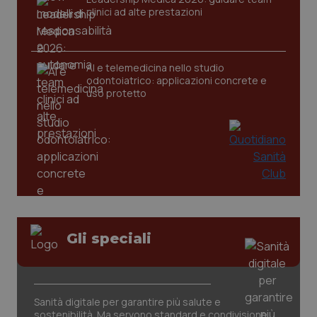
clinici ad alte prestazioni
tracking-sites-ironfish-
www.quotidianosanita.it
4
tracking-enable
settim
AI e telemedicina nello studio
2 gior
odontoiatrico: applicazioni concrete e
uso protetto
tracking-sites-ironfish-
www.quotidianosanita.it
4
session-id
settim
2 gior
_ga
1 anno
Google LLC
mes
.quotidianosanita.it
Gli speciali
Sanità digitale per garantire più salute e
sostenibilità. Ma servono standard e condivisione