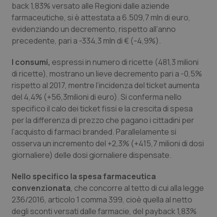
back 1,83% versato alle Regioni dalle aziende
Piemonte
HIV
farmaceutiche, si è attestata a 6.509,7 mln di euro,
evidenziando un decremento, rispetto all’anno
precedente, pari a -334,3 mln di € (-4,9%).
Provincia Autonoma di Bolzano
Infezioni & Febbre
I consumi,
espressi in numero di ricette (481,3 milioni
Provincia Autonoma di Trento
Ipertensione & Scompenso
di ricette), mostrano un lieve decremento pari a -0,5%
rispetto al 2017, mentre l’incidenza del ticket aumenta
Puglia
Malattie rare
del 4,4% (+56,3milioni di euro). Si conferma nello
specifico il calo dei ticket fissi e la crescita di spesa
Sardegna
Malattia di Crohn & Rettocolite Ulcerosa
per la differenza di prezzo che pagano i cittadini per
l’acquisto di farmaci branded. Parallelamente si
Sicilia
Neuroscienze & patologie neurodegenerative
osserva un incremento del +2,3% (+415,7 milioni di dosi
giornaliere) delle dosi giornaliere dispensate.
Toscana
Obesità
Nello specifico la spesa farmaceutica
convenzionata
, che concorre al tetto di cui alla legge
Umbria
Oftalmologia
236/2016, articolo 1 comma 399, cioè quella al netto
degli sconti versati dalle farmacie, del payback 1,83%