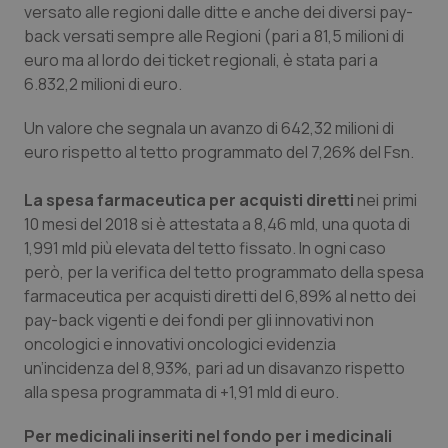
Valle D’Aosta
Oncodermatologia
versato alle regioni dalle ditte e anche dei diversi pay-
back versati sempre alle Regioni (pari a 81,5 milioni di
Veneto
Oncoematologia
euro ma al lordo dei ticket regionali, è stata pari a
6.832,2 milioni di euro.
Oncologia & Nutrizione
Un valore che segnala un avanzo di 642,32 milioni di
euro rispetto al tetto programmato del 7,26% del Fsn.
Psoriasi & pelle
La spesa farmaceutica per acquisti diretti
nei primi
Quotidiano Cardiologia
10 mesi del 2018 si è attestata a 8,46 mld, una quota di
1,991 mld più elevata del tetto fissato. In ogni caso
Quotidiano Chirurgia
però, per la verifica del tetto programmato della spesa
farmaceutica per acquisti diretti del 6,89% al netto dei
Quotidiano Oncologia
pay-back vigenti e dei fondi per gli innovativi non
oncologici e innovativi oncologici evidenzia
Quotidiano Pediatria
un’incidenza del 8,93%, pari ad un disavanzo rispetto
alla spesa programmata di +1,91 mld di euro.
Rene & patologie urogenitali
Per medicinali inseriti nel fondo per i medicinali