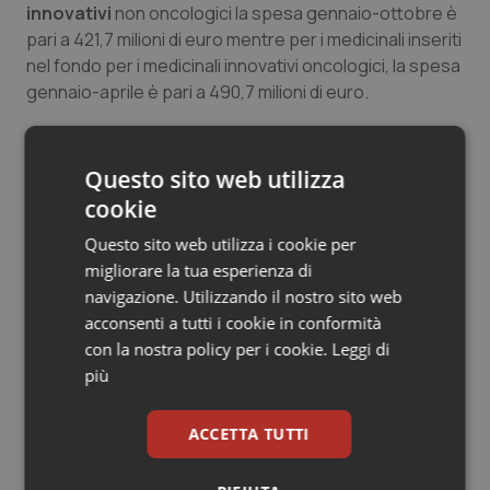
innovativi
non oncologici la spesa gennaio-ottobre è
Salute orale & impianti
pari a 421,7 milioni di euro mentre per i medicinali inseriti
nel fondo per i medicinali innovativi oncologici, la spesa
Sangue & coagulazione
gennaio-aprile è pari a 490,7 milioni di euro.
Tiroide
Questo sito web utilizza
Tumore al seno
cookie
Questo sito web utilizza i cookie per
01 Marzo 2019
Tumore ovarico
© Riproduzione riservata
migliorare la tua esperienza di
navigazione. Utilizzando il nostro sito web
Tumori del Polmone & Testa Collo
acconsenti a tutti i cookie in conformità
con la nostra policy per i cookie.
Leggi di
Tumori gastrointestinali
più
Ulcera & Reflusso
ACCETTA TUTTI
Potrebbe interessarti in
Vaccini
Scienza e Farmaci