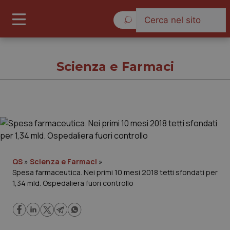
Giovedì 6 Agosto 2026
Scienza e Farmaci
Scienza e Farmaci
Cronache
QS
»
Scienza e Farmaci
»
Spesa farmaceutica. Nei primi 10 mesi 2018 tetti sfondati per
Governo e Parlamento
1,34 mld. Ospedaliera fuori controllo
Regioni e Asl
Lavoro e Professioni