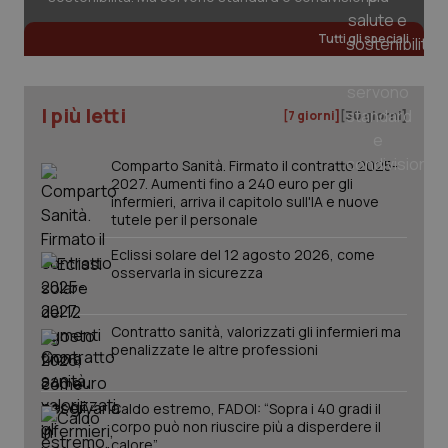
Tutti gli speciali
I più letti
[7 giorni]
[30 giorni]
Comparto Sanità. Firmato il contratto 2025-
2027. Aumenti fino a 240 euro per gli
infermieri, arriva il capitolo sull'IA e nuove
tutele per il personale
Eclissi solare del 12 agosto 2026, come
osservarla in sicurezza
Contratto sanità, valorizzati gli infermieri ma
penalizzate le altre professioni
PHPSESSID
Sessio
PHP.net
www.quotidianosanita.it
Caldo estremo, FADOI: “Sopra i 40 gradi il
corpo può non riuscire più a disperdere il
calore”