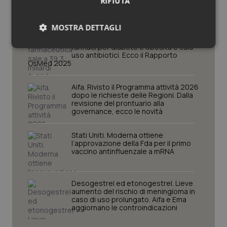
RIFIUTA
MOSTRA DETTAGLI
La spesa farmaceutica sale a 39,3
miliardi (+6%). Prosegue il boom dei
farmaci per diabete e obesità e cala
Necessari
Statistici
Marketing
uso antibiotici. Ecco il Rapporto
OsMed 2025
Aifa. Rivisto il Programma attività 2026
dopo le richieste delle Regioni. Dalla
revisione del prontuario alla
governance, ecco le novità
Necessari
Statistici
Marketing
Stati Uniti. Moderna ottiene
I cookie necessari contribuiscono a rendere fruibile il
l’approvazione della Fda per il primo
sito web abilitandone funzionalità di base quali la
vaccino antinfluenzale a mRNA
navigazione sulle pagine e l'accesso alle aree
protette del sito. Il sito web non è in grado di
funzionare correttamente senza questi cookie.
Desogestrel ed etonogestrel. Lieve
Nome
Fornitore
/
Dominio
Scaden
aumento del rischio di meningioma in
caso di uso prolungato. Aifa e Ema
VISITOR_PRIVACY_METADATA
5 mesi
YouTube
aggiornano le controindicazioni
settim
.youtube.com