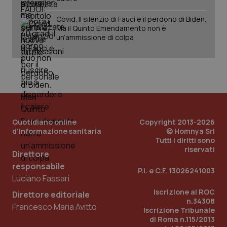
Covid. Il silenzio di Fauci e il perdono di Biden.
Ma il Quinto Emendamento non è
un’ammissione di colpa
Quotidiano online
Copyright 2013-2026
d'informazione sanitaria
© Homnya Srl
Tutti i diritti sono
_ga_KM60CM4NPH
.quotidianosanita.it
1 anno
mes
riservati
Direttore
responsabile
P.I. e C.F. 13026241003
Luciano Fassari
Iscrizione al ROC
Direttore editoriale
n.34308
Francesco Maria Avitto
Iscrizione Tribunale
di Roma n.115/2013