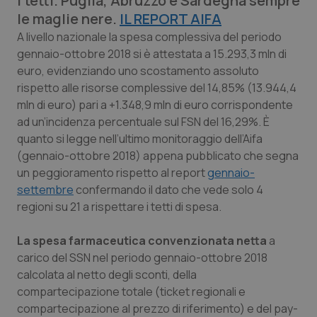
i tetti. Puglia, Abruzzo e Sardegna sempre
Calabria
Asma & BPCO
le maglie nere.
IL REPORT AIFA
A livello nazionale la spesa complessiva del periodo
Campania
Car-T
gennaio-ottobre 2018 si è attestata a 15.293,3 mln di
euro, evidenziando uno scostamento assoluto
Emilia-Romagna
Colesterolo & coronaropatie
rispetto alle risorse complessive del 14,85% (13.944,4
mln di euro) pari a +1.348,9 mln di euro corrispondente
Friuli Venezia Giulia
Dermatite Atopica
ad un’incidenza percentuale sul FSN del 16,29%. È
quanto si legge nell’ultimo monitoraggio dell’Aifa
(gennaio-ottobre 2018) appena pubblicato che segna
Lazio
Diabete & glucometri
un peggioramento rispetto al report
gennaio-
settembre
confermando il dato che vede solo 4
Liguria
Disturbi dell’umore
regioni su 21 a rispettare i tetti di spesa.
Lombardia
Dolore
La spesa farmaceutica convenzionata netta
a
carico del SSN nel periodo gennaio-ottobre 2018
Marche
Donna & Salute
calcolata al netto degli sconti, della
compartecipazione totale (ticket regionali e
Molise
Epatiti
compartecipazione al prezzo di riferimento) e del pay-