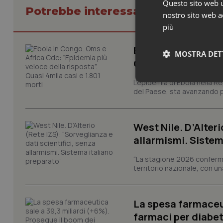
Questo sito web ut
Potrebbe interessarti in Scienza
nostro sito web ac
più
Ebola in Congo. Om
MOSTRA DET
Quasi 4mila casi e
L’epidemia di Ebola nella R
Neces
del Paese, sta avanzando pi
West Nile. D’Alteri
allarmismi. Sistem
“La stagione 2026 conferma
territorio nazionale, con un
I cookie necessari con
e l'accesso alle aree 
Nome
La spesa farmaceut
VISITOR_PRIVACY_
farmaci per diabete