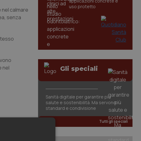
applicazioni concrete e
uso protetto
e nel calmare
nea, senza
 stesso
evono
e nel
Gli speciali
Sanità digitale per garantire più
salute e sostenibilità. Ma servono
standard e condivisione
Tutti gli speciali