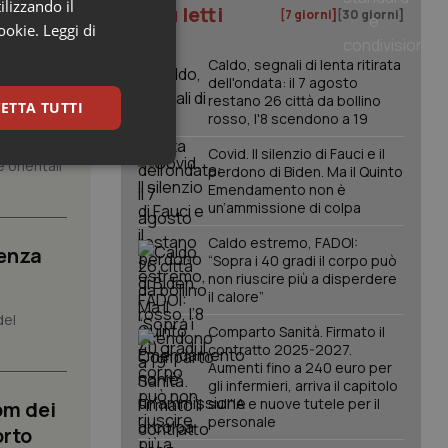
ilizzando il
I più letti
[7 giorni]
[30 giorni]
cookie.
Leggi di
Caldo, segnali di lenta ritirata
dell'ondata: il 7 agosto
posta”.
restano 26 città da bollino
ETTA TUTTI
rosso, l'8 scendono a 19
Covid. Il silenzio di Fauci e il
 orientali
keting
perdono di Biden. Ma il Quinto
Emendamento non è
un’ammissione di colpa
Caldo estremo, FADOI:
senza
“Sopra i 40 gradi il corpo può
non riuscire più a disperdere
il calore”
del
Comparto Sanità. Firmato il
igazione sulle pagine
contratto 2025-2027.
kie.
Aumenti fino a 240 euro per
gli infermieri, arriva il capitolo
sull'IA e nuove tutele per il
om dei
personale
er memorizzare le
orto
utente per la loro