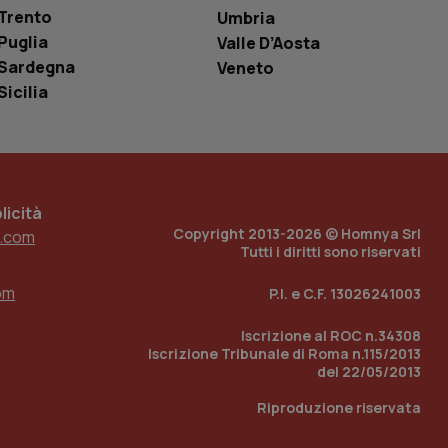
è un numero
Trento
Umbria
o in cui viene
r il sito, ma un
Puglia
Valle D’Aosta
tato di accesso per
Sardegna
Veneto
Sicilia
a Google Analytics
sione.
 tenere traccia
icità
i Youtube incorporati
tics per mantenere
Copyright 2013-2026 © Homnya Srl
.com
tore del sito web sta
Tutti i diritti sono riservati
ell'interfaccia di
om
P.I. e C.F. 13026241003
 tenere traccia
i Youtube incorporati
tore del sito web sta
Iscrizione al ROC n.34308
ell'interfaccia di
Iscrizione Tribunale di Roma n.115/2013
del 22/05/2013
 tenere traccia
Riproduzione riservata
r la gestione
one dell’esperienza