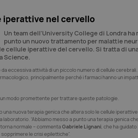
 iperattive nel cervello
Un team dell’University College di Londra ha
punto un nuovo trattamento per malattie neu
e cellule iperattive del cervello. Si tratta di un
da Science.
 da eccessiva attività di un piccolo numero di cellule cerebral
macologico, principalmente perché i farmaci hanno un impatto
 un modo promettente per trattare queste patologie.
 una nuova terapia genica che altera solo le cellule iperattive
a laboratorio. “Abbiamo messo a punto una terapia genica che 
vità torna normale – commenta
Gabriele Lignani
, che ha guidato 
opprimere le crisi epilettiche”.