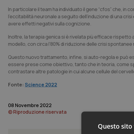
In particolare il team ha individuato il gene “cfos” che, i
l’eccitabilità neuronale a seguito dell’induzione di una cri
avere effetti negativi sulla cognizione.
Inoltre, la terapia genica si è rivelata più efficace rispetto
modello, con circa l’80% di riduzione delle crisi spontanee 
Questo nuovo trattamento, infine, si auto-regola e può es
essere prese come obiettivo, tanto che in teoria, come sp
contrastare altre patologie in cui alcune cellule del cervel
Fonte:
Science 2022
08 Novembre 2022
© Riproduzione riservata
Questo sito 