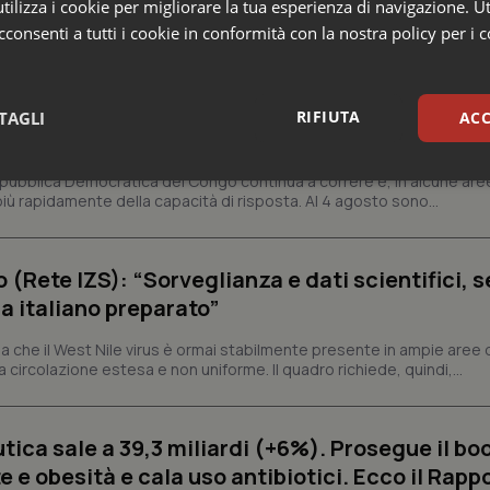
ilizza i cookie per migliorare la tua esperienza di navigazione. Ut
 e Farmaci
consenti a tutti i cookie in conformità con la nostra policy per i 
s e Africa Cdc: “Epidemia più veloce della ris
RIFIUTA
TAGLI
ACC
 1.801 morti
epubblica Democratica del Congo continua a correre e, in alcune aree
sari
Statistici
Mar
ù rapidamente della capacità di risposta. Al 4 agosto sono...
o (Rete IZS): “Sorveglianza e dati scientifici, 
a italiano preparato”
Necessari
Statistici
Marketing
 che il West Nile virus è ormai stabilmente presente in ampie aree 
a circolazione estesa e non uniforme. Il quadro richiede, quindi,...
tribuiscono a rendere fruibile il sito web abilitandone funzionalità di base quali la nav
protette del sito. Il sito web non è in grado di funzionare correttamente senza questi coo
Fornitore
/
Dominio
Scadenza
Descrizione
ica sale a 39,3 miliardi (+6%). Prosegue il bo
METADATA
5 mesi 4
Questo cookie viene utilizzato p
YouTube
 e obesità e cala uso antibiotici. Ecco il Rapp
settimane
scelte di consenso e privacy dell'
.youtube.com