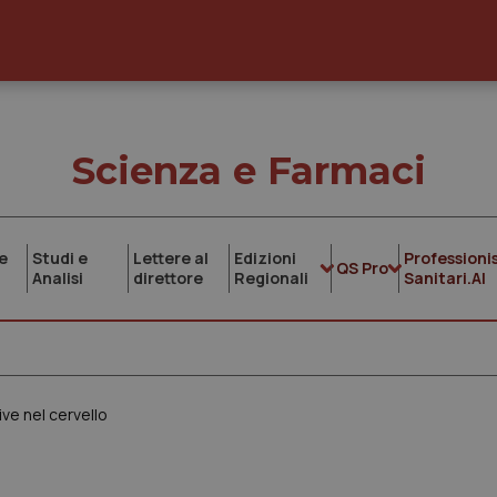
Scienza e Farmaci
e
Studi e
Lettere al
Edizioni
Professionis
QS Pro
Analisi
direttore
Regionali
Sanitari.AI
ive nel cervello