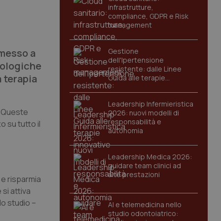
infrastrutture,
compliance, GDPR e Risk
management
 messo a
Gestione
dell'Ipertensione
rologiche
resistente: dalle Linee
a terapia
Guida alle terapie
innovative
Leadership Infermieristica
i. Queste
2026: nuovi modelli di
responsabilità e
 su tutto il
autonomia
Leadership Medica 2026:
guidare team clinici ad
alte prestazioni
 e risparmia
si attiva
lo studio –
AI e telemedicina nello
studio odontoiatrico: