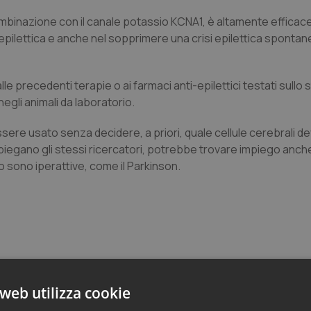
n combinazione con il canale potassio KCNA1, è altamente efficac
si epilettica e anche nel sopprimere una crisi epilettica sponta
 alle precedenti terapie o ai farmaci anti-epilettici testati sullo
negli animali da laboratorio.
sere usato senza decidere, a priori, quale cellule cerebrali d
iegano gli stessi ricercatori, potrebbe trovare impiego anch
lo sono iperattive, come il Parkinson.
web utilizza cookie