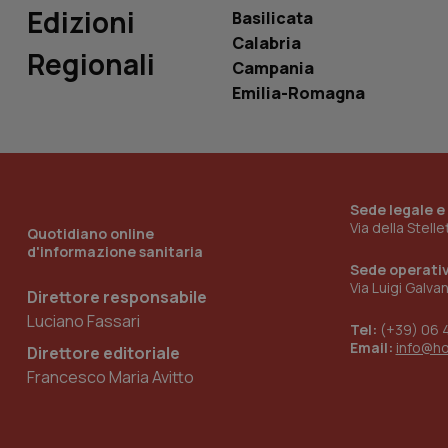
Edizioni
Basilicata
Calabria
Regionali
Campania
Emilia-Romagna
_ga_KM60CM4NPH
Nome
Nome
Sede legale e
VISITOR_INFO1_LIV
_ga_0VMQEQKQ1N
Via della Stell
Quotidiano online
d'informazione sanitaria
Sede operati
Via Luigi Galva
Direttore responsabile
__Secure-YNID
Luciano Fassari
Tel:
(+39) 06 
Email:
info@h
Direttore editoriale
Francesco Maria Avitto
YSC
__Secure-
ROLLOUT_TOKEN