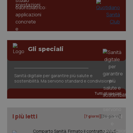
PHPSESSID
Sessio
PHP.net
www.quotidianosanita.it
Gli speciali
Sanità digitale per garantire più salute e
sostenibilità. Ma servono standard e condivisione
Tutti gli speciali
I più letti
[7 giorni]
[30 giorni]
_ga_KM60CM4NPH
.quotidianosanita.it
1 anno
mes
Comparto Sanità. Firmato il contratto 2025-