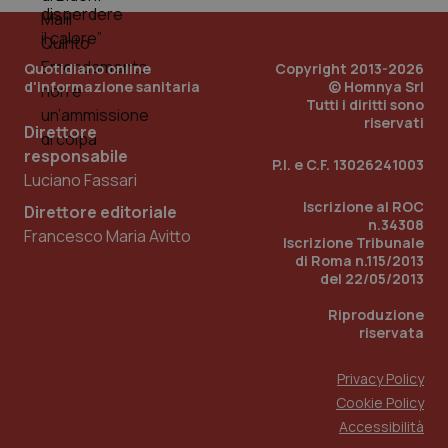
__Secure-YNID
.youtube.com
5 mesi 4
Que
settimane
imp
You
Quotidiano online
Copyright 2013-2026
ten
pre
d'informazione sanitaria
© Homnya Srl
del
Tutti i diritti sono
vid
riservati
inco
Direttore
può
det
responsabile
P.I. e C.F. 13026241003
vis
Luciano Fassari
web
uti
Iscrizione al ROC
nuo
Direttore editoriale
ver
n.34308
Francesco Maria Avitto
dell
Iscrizione Tribunale
You
di Roma n.115/2013
del 22/05/2013
YSC
Sessione
Que
Google LLC
imp
.youtube.com
You
Riproduzione
ten
riservata
vis
vid
Privacy Policy
__Secure-
.youtube.com
5 mesi 4
Que
ROLLOUT_TOKEN
settimane
imp
Cookie Policy
You
ges
Accessibilità
del
e d