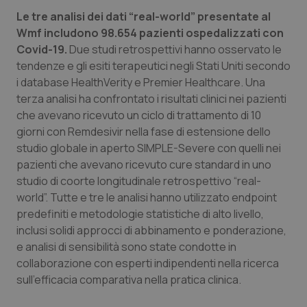
Le tre analisi dei dati “real-world” presentate al
Piemonte
HIV
Wmf includono 98.654 pazienti ospedalizzati con
Covid-19.
Due studi retrospettivi hanno osservato le
Provincia Autonoma di Bolzano
Infezioni & Febbre
tendenze e gli esiti terapeutici negli Stati Uniti secondo
i database HealthVerity e Premier Healthcare. Una
Provincia Autonoma di Trento
Ipertensione & Scompenso
terza analisi ha confrontato i risultati clinici nei pazienti
che avevano ricevuto un ciclo di trattamento di 10
Puglia
Malattie rare
giorni con Remdesivir nella fase di estensione dello
studio globale in aperto SIMPLE-Severe con quelli nei
pazienti che avevano ricevuto cure standard in uno
Sardegna
Malattia di Crohn & Rettocolite Ulcerosa
studio di coorte longitudinale retrospettivo “real-
world”. Tutte e tre le analisi hanno utilizzato endpoint
Sicilia
Neuroscienze & patologie neurodegenerative
predefiniti e metodologie statistiche di alto livello,
inclusi solidi approcci di abbinamento e ponderazione,
Toscana
Obesità
e analisi di sensibilità sono state condotte in
collaborazione con esperti indipendenti nella ricerca
Umbria
Oftalmologia
sull’efficacia comparativa nella pratica clinica.