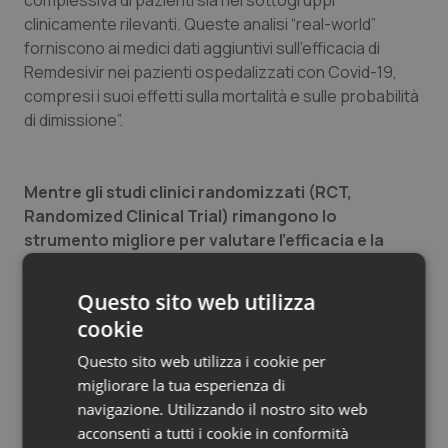
complessiva di pazienti sia nei sottogruppi
clinicamente rilevanti. Queste analisi “real-world”
forniscono ai medici dati aggiuntivi sull’efficacia di
Remdesivir nei pazienti ospedalizzati con Covid-19,
compresi i suoi effetti sulla mortalità e sulle probabilità
di dimissione”.
Mentre gli studi clinici randomizzati (RCT,
Randomized Clinical Trial) rimangono lo
strumento migliore per valutare l’efficacia e la
sicurezza di un medicinale
, le evidenze della pratica
clinica (RWE, “real-world” evidence) forniscono dati
Questo sito web utilizza
importanti sull’uso di un trattamento nella pratica
cookie
clinica, dati che possono integrare quelli degli RCT.
Questi studi assumono una maggiore importanza
Questo sito web utilizza i cookie per
incrementale nel corso di una pandemia, durante la
migliorare la tua esperienza di
quale la gestione clinica di una malattia continua ad
navigazione. Utilizzando il nostro sito web
evolversi e può perfino precedere l’avvio di nuovi studi
acconsenti a tutti i cookie in conformità