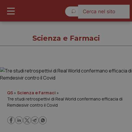
Giovedì 6 Agosto 2026
Scienza e Farmaci
Scienza e Farmaci
Cronache
QS
»
Scienza e Farmaci
»
Tre studi retrospettivi di Real World confermano efficacia di
Governo e Parlamento
Remdesivir contro il Covid
Regioni e Asl
Lavoro e Professioni