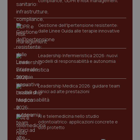
compliance, GDPR e Risk management
mes
.quotidianosanita.it
Gestione dell'Ipertensione resistente:
dalle Linee Guida alle terapie innovative
Leadership Infermieristica 2026: nuovi
modelli di responsabilità e autonomia
Leadership Medica 2026: guidare team
clinici ad alte prestazioni
AI e telemedicina nello studio
odontoiatrico: applicazioni concrete e
uso protetto