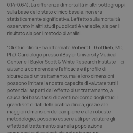
0,14-0,64). La differenza di mortalità in altri sottogruppi,
Salute orale & impianti
sulla base dello stato clinico basale, non era
statisticamente significativa. L’effetto sulla mortalità
Sangue & coagulazione
osservato in altri studi pubblicati è variabile, sia per il
risultato sia per il metodo di analisi.
Tiroide
“Gli studi clinici – ha affermato
Robert L. Gottlieb,
MD,
Tumore al seno
PhD, Cardiologo presso il Baylor University Medical
Center e il Baylor Scott & White Research Institute – ci
Tumore ovarico
aiutano a comprendere l’efficacia e il profilo di
sicurezza di un trattamento, ma le loro dimensioni
possono limitare la nostra capacità di valutare tutti i
Tumori del Polmone & Testa Collo
potenziali aspetti dell’effetto di un trattamento, a
causa dei bassi tassi di eventi nel corso degli studi. I
Tumori gastrointestinali
grandi set di dati della pratica clinica, grazie alle
maggiori dimensioni del campione e alle robuste
Ulcera & Reflusso
metodologie, possono essere utili per valutare gli
effetti del trattamento sia nella popolazione
Vaccini