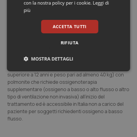
clinici e dove gli operatori sanitari in prima linea hanno
con la nostra policy per i cookie.
Leggi di
bisogno di RWE che guidino e rafforzino le decisioni
più
terapeutiche in tempo reale. Gli studi “real-world”
devono essere interpretati in base al tipo e alle
ACCETTA TUTTI
dimensioni dei set di dati a disposizione e alle
metodologie utilizzate per mitigare potenziali elementi
RIFIUTA
confondenti o devianti.
MOSTRA DETTAGLI
In Europa, Remdesivir è indicato per il trattamento di
Covid-19 negli adulti e negli adolescenti (di età pari o
Necessari
Statistici
Marketing
superiore a 12 anni e peso pari ad almeno 40 kg) con
polmonite che richiede ossigenoterapia
supplementare (ossigeno a basso o alto flusso o altro
tipo di ventilazione non invasiva) all’inizio del
trattamento ed è accessibile in Italia non a carico del
paziente per soggetti richiedenti ossigeno a basso
Necessari
Statistici
Marketing
flusso.
I cookie necessari contribuiscono a rendere fruibile il
sito web abilitandone funzionalità di base quali la
navigazione sulle pagine e l'accesso alle aree