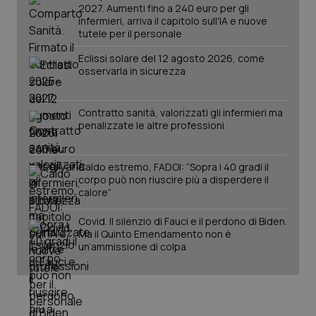
2027. Aumenti fino a 240 euro per gli
infermieri, arriva il capitolo sull'IA e nuove
tutele per il personale
Eclissi solare del 12 agosto 2026, come
osservarla in sicurezza
Contratto sanità, valorizzati gli infermieri ma
Fornitore
/
Nome
Scadenza
Descrizion
penalizzate le altre professioni
Dominio
Nome
Fornitore
/
Dominio
Scadenza
Des
_ga_0VMQEQKQ1N
.quotidianosanita.it
1 anno 1
Questo
mese
cookie
VISITOR_INFO1_LIVE
5 mesi 4
Que
Google LLC
viene
Caldo estremo, FADOI: “Sopra i 40 gradi il
settimane
imp
.youtube.com
utilizzato
You
corpo può non riuscire più a disperdere il
da Google
ten
calore”
Analytics
pre
per
del
mantener
vid
Covid. Il silenzio di Fauci e il perdono di Biden.
lo stato
inco
Ma il Quinto Emendamento non è
della
può
sessione.
det
un’ammissione di colpa
vis
web
uti
nuo
ver
dell
You