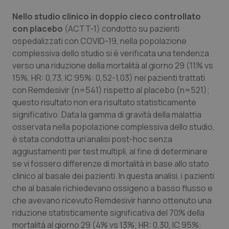
Valle D’Aosta
Oncodermatologia
Nello studio clinico in doppio cieco controllato
Veneto
Oncoematologia
con placebo
(ACTT-1) condotto su pazienti
ospedalizzati con COVID-19, nella popolazione
complessiva dello studio si è verificata una tendenza
Oncologia & Nutrizione
verso una riduzione della mortalità al giorno 29 (11% vs
15%, HR: 0,73, IC 95%: 0,52-1,03) nei pazienti trattati
Psoriasi & pelle
con Remdesivir (n=541) rispetto al placebo (n=521);
questo risultato non era risultato statisticamente
Quotidiano Cardiologia
significativo. Data la gamma di gravità della malattia
osservata nella popolazione complessiva dello studio,
Quotidiano Chirurgia
è stata condotta un’analisi post-hoc senza
aggiustamenti per test multipli, al fine di determinare
Quotidiano Oncologia
se vi fossero differenze di mortalità in base allo stato
clinico al basale dei pazienti. In questa analisi, i pazienti
Quotidiano Pediatria
che al basale richiedevano ossigeno a basso flusso e
che avevano ricevuto Remdesivir hanno ottenuto una
riduzione statisticamente significativa del 70% della
Rene & patologie urogenitali
mortalità al giorno 29 (4% vs 13%; HR: 0,30, IC 95%: