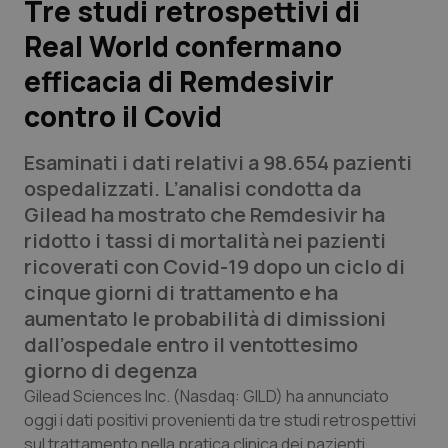
Tre studi retrospettivi di
Real World confermano
Scienza e Farmaci
efficacia di Remdesivir
Studi e Analisi
contro il Covid
Lettere al direttore
Esaminati i dati relativi a 98.654 pazienti
ospedalizzati. L’analisi condotta da
Edizioni Regionali
Gilead ha mostrato che Remdesivir ha
ridotto i tassi di mortalità nei pazienti
QS Pro
ricoverati con Covid-19 dopo un ciclo di
cinque giorni di trattamento e ha
Professionisti Sanitari.AI
aumentato le probabilità di dimissioni
dall’ospedale entro il ventottesimo
Abruzzo
QS Pro Gold
giorno di degenza
Gilead Sciences Inc. (Nasdaq: GILD) ha annunciato
QS Club
Newsletter
Basilicata
Artrite & artrosi
oggi i dati positivi provenienti da tre studi retrospettivi
sul trattamento nella pratica clinica dei pazienti