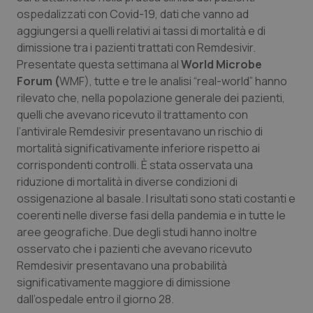
Calabria
Asma & BPCO
ospedalizzati con Covid-19, dati che vanno ad
aggiungersi a quelli relativi ai tassi di mortalità e di
Campania
Car-T
dimissione tra i pazienti trattati con Remdesivir.
Presentate questa settimana al
World Microbe
Forum (
WMF), tutte e tre le analisi “real-world” hanno
Emilia-Romagna
Colesterolo & coronaropatie
rilevato che, nella popolazione generale dei pazienti,
quelli che avevano ricevuto il trattamento con
Friuli Venezia Giulia
Dermatite Atopica
l’antivirale Remdesivir presentavano un rischio di
mortalità significativamente inferiore rispetto ai
Lazio
Diabete & glucometri
corrispondenti controlli. È stata osservata una
riduzione di mortalità in diverse condizioni di
Liguria
Disturbi dell’umore
ossigenazione al basale. I risultati sono stati costanti e
coerenti nelle diverse fasi della pandemia e in tutte le
Lombardia
Dolore
aree geografiche. Due degli studi hanno inoltre
osservato che i pazienti che avevano ricevuto
Marche
Donna & Salute
Remdesivir presentavano una probabilità
significativamente maggiore di dimissione
dall’ospedale entro il giorno 28.
Molise
Epatiti