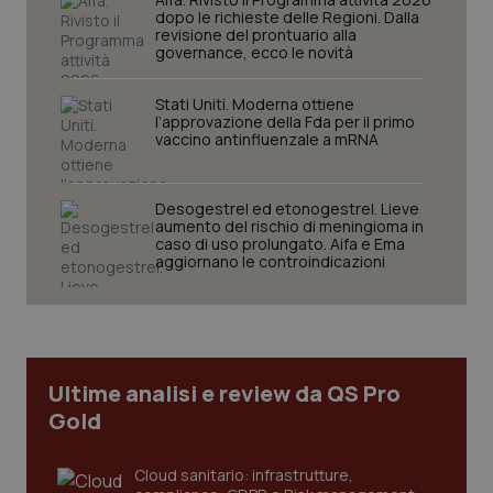
dopo le richieste delle Regioni. Dalla
revisione del prontuario alla
governance, ecco le novità
Stati Uniti. Moderna ottiene
l’approvazione della Fda per il primo
vaccino antinfluenzale a mRNA
Desogestrel ed etonogestrel. Lieve
aumento del rischio di meningioma in
tracking-sites-ironfish-
www.quotidianosanita.it
4
caso di uso prolungato. Aifa e Ema
tracking-enable
settim
aggiornano le controindicazioni
2 gior
tracking-sites-ironfish-
www.quotidianosanita.it
4
session-id
settim
Ultime analisi e review da QS Pro
2 gior
Gold
Cloud sanitario: infrastrutture,
_ga
1 anno
Google LLC