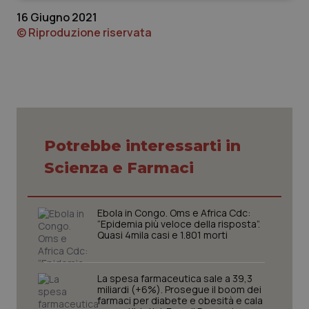
16 Giugno 2021
© Riproduzione riservata
Necessari
Statistici
Marketing
I cookie necessari contribuiscono a rendere fruibile il
sito web abilitandone funzionalità di base quali la
Potrebbe interessarti in
navigazione sulle pagine e l'accesso alle aree
protette del sito. Il sito web non è in grado di
Scienza e Farmaci
funzionare correttamente senza questi cookie.
Nome
Fornitore
/
Dominio
Scaden
VISITOR_PRIVACY_METADATA
5 mesi
YouTube
Ebola in Congo. Oms e Africa Cdc:
settim
.youtube.com
“Epidemia più veloce della risposta”.
Quasi 4mila casi e 1.801 morti
La spesa farmaceutica sale a 39,3
miliardi (+6%). Prosegue il boom dei
farmaci per diabete e obesità e cala