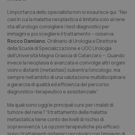
Salute orale & impianti
L’importanza dello specialista non si esaurisce qui: “Nei
casi in cui la malattia neoplastica è limitata solo al rene
Sangue & coagulazione
sta all’urologo consigliare i test diagnostici per
immagini e poi scegliere il trattamento – osserva
Tiroide
Rocco Damiano
, Ordinario di Urologia e Direttore
della Scuola di Specializzazione e UOC Urologia
Tumore al seno
dell’Università Magna Graecia di Catanzaro –. Quando
invece la neoplasia è avanzata e coinvolge altri organi
Tumore ovarico
vicini o distanti (metastasi) subentra l’oncologo, ma
sempre nell’ambito di una valutazione multidisciplinare
a garanzia di qualità ed efficienza del percorso
Tumori del Polmone & Testa Collo
diagnostico-terapeutico e assistenziale”.
Tumori gastrointestinali
Ma quali sono oggi le principali cure per i malati di
tumore del rene? “Il trattamento della malattia
Ulcera & Reflusso
metastatica tiene conto dei livelli di rischio di
sopravvivenza. Le opzioni terapeutiche più efficaci
Vaccini
sono i trattamenti sistemici oncologici con l’impiego di