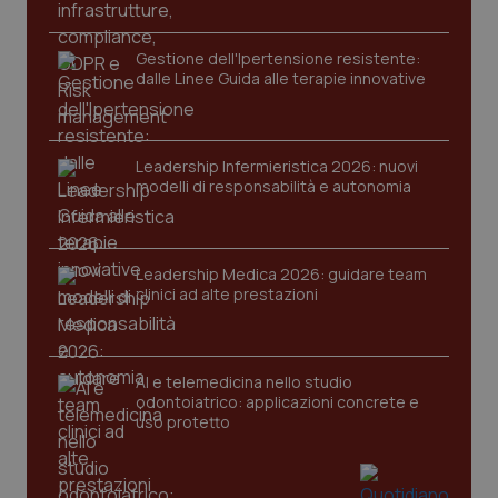
2 gior
Gestione dell'Ipertensione resistente:
dalle Linee Guida alle terapie innovative
tracking-sites-ironfish-
www.quotidianosanita.it
4
session-id
settim
2 gior
Leadership Infermieristica 2026: nuovi
modelli di responsabilità e autonomia
_ga
1 anno
Google LLC
mes
.quotidianosanita.it
Leadership Medica 2026: guidare team
clinici ad alte prestazioni
AI e telemedicina nello studio
odontoiatrico: applicazioni concrete e
uso protetto