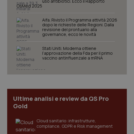
uso antibiotici. Ecco il Rapporto
OsMed 2025
Aifa. Rivisto il Programma attività 2026
dopo le richieste delle Regioni. Dalla
revisione del prontuario alla
governance, ecco le novità
Stati Uniti. Moderna ottiene
CookieScriptConsent
5 mesi
CookieScript
l’approvazione della Fda per il primo
settim
www.quotidianosanita.it
vaccino antinfluenzale a mRNA
Ultime analisi e review da QS Pro
Gold
Cloud sanitario: infrastrutture,
compliance, GDPR e Risk management
tracking-sites-ironfish-
www.quotidianosanita.it
4
tracking-enable
settim