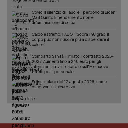
scendono a 21
Covid. Il silenzio di Fauci e il perdono di Biden.
Ma il Quinto Emendamento non è
un’ammissione di colpa
Caldo estremo, FADOI: “Sopra i 40 gradi il
corpo può non riuscire più a disperdere il
calore”
_ga_KM60CM4NPH
.quotidianosanita.it
1 anno
mes
Comparto Sanità. Firmato il contratto 2025-
2027. Aumenti fino a 240 euro per gli
infermieri, arriva il capitolo sull'IA e nuove
tutele per il personale
Eclissi solare del 12 agosto 2026, come
osservarla in sicurezza
Fornitore
/
Nome
Scadenza
Descrizion
Dominio
Nome
Fornitore
/
Dominio
Scadenza
Des
_ga_0VMQEQKQ1N
.quotidianosanita.it
1 anno 1
Questo
mese
cookie
VISITOR_INFO1_LIVE
5 mesi 4
Que
Google LLC
viene
settimane
imp
.youtube.com