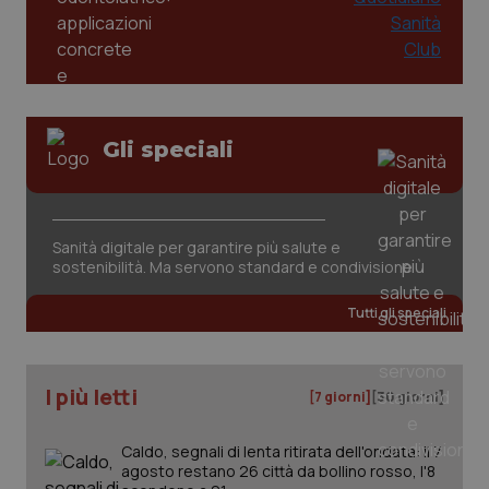
Gli speciali
Sanità digitale per garantire più salute e
sostenibilità. Ma servono standard e condivisione
PHPSESSID
Sessio
PHP.net
www.quotidianosanita.it
Tutti gli speciali
I più letti
[7 giorni]
[30 giorni]
Caldo, segnali di lenta ritirata dell'ondata: il 7
agosto restano 26 città da bollino rosso, l'8