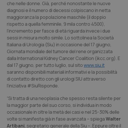
che nelle donne. Già, perché nonostante le nuove
Piemonte
HIV
diagnosi e il numero di decessi colpiscano in netta
maggioranza la popolazione maschile (il doppio
rispetto a quella femminile, 9 mila contro 4500),
Provincia Autonoma di Bolzano
Infezioni & Febbre
l’incremento per fasce di età riguarda invece i due
sessi in misura molto simile. Lo sottolinea la Società
Provincia Autonoma di Trento
Ipertensione & Scompenso
Italiana di Urologia (Siu) in occasione del 17 giugno,
Giornata mondiale del tumore del rene organizzata
Puglia
Malattie rare
dalla International Kidney Cancer Coalition (ikcc.org). E
dal 17 giugno, per tutto luglio, sul sito
www.siu.it
Sardegna
Malattia di Crohn & Rettocolite Ulcerosa
saranno disponibili materiali informativi e la possibilità
di contatto diretto con gli urologi SIU attraverso
Sicilia
Neuroscienze & patologie neurodegenerative
l’iniziativa #SiuRisponde.
“Si tratta di una neoplasia che spesso resta silente per
Toscana
Obesità
la maggior parte del suo corso, si individua in modo
occasionale in oltre la metà dei casi e nel 25-30% delle
Umbria
Oftalmologia
volte si manifesta già in fase avanzata – spiega
Walter
Artibani
, segretario generale della Siu –. Eppure oltre il