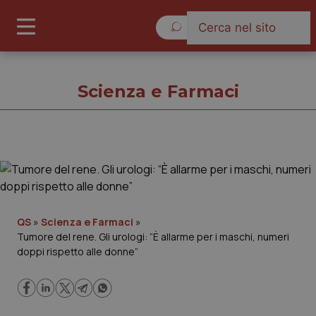
Venerdì 7 Agosto 2026
Scienza e Farmaci
Scienza e Farmaci
Cronache
QS
»
Scienza e Farmaci
»
Tumore del rene. Gli urologi: “È allarme per i maschi, numeri
Governo e Parlamento
doppi rispetto alle donne”
Regioni e Asl
Lavoro e Professioni