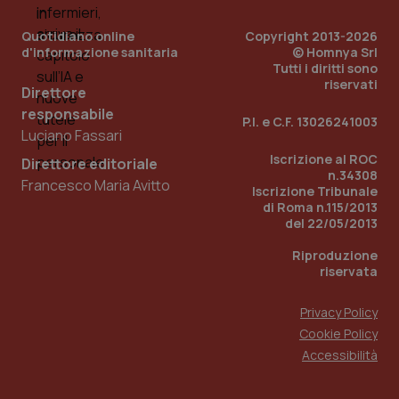
utilizzato
You
da Google
ten
Analytics
Quotidiano online
Copyright 2013-2026
pre
per
del
d'informazione sanitaria
© Homnya Srl
mantener
vid
Tutti i diritti sono
lo stato
inco
riservati
della
può
Direttore
sessione.
det
vis
responsabile
P.I. e C.F. 13026241003
web
Luciano Fassari
uti
nuo
Iscrizione al ROC
ver
Direttore editoriale
dell
n.34308
Francesco Maria Avitto
You
Iscrizione Tribunale
di Roma n.115/2013
__Secure-YNID
.youtube.com
5 mesi 4
Que
del 22/05/2013
settimane
imp
You
ten
Riproduzione
pre
riservata
del
vid
inco
può
Privacy Policy
det
Cookie Policy
vis
web
Accessibilità
uti
nuo
ver
dell