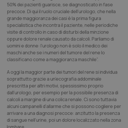
Valle D’Aosta
Oncodermatologia
50% dei pazienti guarisce, se diagnosticato in fase
precoce. Di qui il ruolo cruciale dell’urologo, che nella
Veneto
Oncoematologia
grande maggioranza dei casi è la prima figura
specialistica che incontra il paziente, nelle periodiche
Oncologia & Nutrizione
visite di controllo in caso di disturbi della minzione
oppure dolore renale causato da calcoli. Parliamo di
Psoriasi & pelle
uomini e donne: l’urologo non è solo il medico dei
maschi anche se i numeri del tumore del rene lo
classificano come a maggioranza maschile”.
Quotidiano Cardiologia
A oggi la maggior parte dei tumori del rene si individua
Quotidiano Chirurgia
soprattutto grazie a un’ecografia addominale
prescritta per altri motivi, spessissimo proprio
Quotidiano Oncologia
dall’urologo, per esempio per la possibile presenza di
calcoli a margine di una colica renale. Ci sono tuttavia
Quotidiano Pediatria
alcuni campanelli d’allarme che si possono cogliere per
arrivare a una diagnosi precoce: anzitutto la presenza
Rene & patologie urogenitali
di sangue nell’urine, poi un dolore localizzato nella zona
lombare.