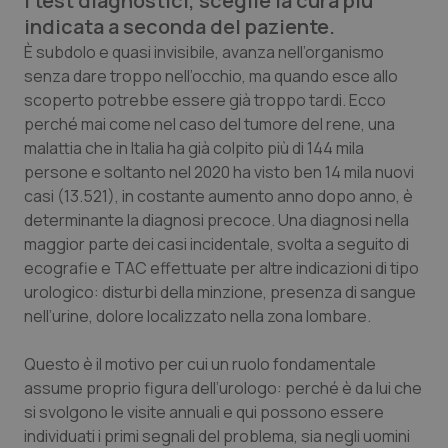
i test diagnostici, sceglie la cura più
Calabria
Asma & BPCO
indicata a seconda del paziente.
È subdolo e quasi invisibile, avanza nell’organismo
Campania
Car-T
senza dare troppo nell’occhio, ma quando esce allo
scoperto potrebbe essere già troppo tardi. Ecco
Emilia-Romagna
Colesterolo & coronaropatie
perché mai come nel caso del tumore del rene, una
malattia che in Italia ha già colpito più di 144 mila
Friuli Venezia Giulia
Dermatite Atopica
persone e soltanto nel 2020 ha visto ben 14 mila nuovi
casi (13.521), in costante aumento anno dopo anno, è
determinante la diagnosi precoce. Una diagnosi nella
Lazio
Diabete & glucometri
maggior parte dei casi incidentale, svolta a seguito di
ecografie e TAC effettuate per altre indicazioni di tipo
Liguria
Disturbi dell’umore
urologico: disturbi della minzione, presenza di sangue
nell’urine, dolore localizzato nella zona lombare.
Lombardia
Dolore
Questo è il motivo per cui un ruolo fondamentale
Marche
Donna & Salute
assume proprio figura dell’urologo: perché è da lui che
si svolgono le visite annuali e qui possono essere
Molise
Epatiti
individuati i primi segnali del problema, sia negli uomini