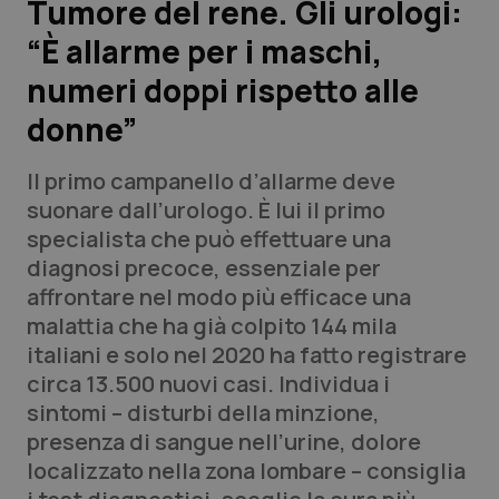
Tumore del rene. Gli urologi:
“È allarme per i maschi,
Scienza e Farmaci
numeri doppi rispetto alle
Studi e Analisi
donne”
Lettere al direttore
Il primo campanello d’allarme deve
suonare dall’urologo. È lui il primo
Edizioni Regionali
specialista che può effettuare una
diagnosi precoce, essenziale per
QS Pro
affrontare nel modo più efficace una
malattia che ha già colpito 144 mila
Professionisti Sanitari.AI
italiani e solo nel 2020 ha fatto registrare
circa 13.500 nuovi casi. Individua i
Abruzzo
QS Pro Gold
sintomi – disturbi della minzione,
presenza di sangue nell’urine, dolore
QS Club
Newsletter
Basilicata
Artrite & artrosi
localizzato nella zona lombare – consiglia