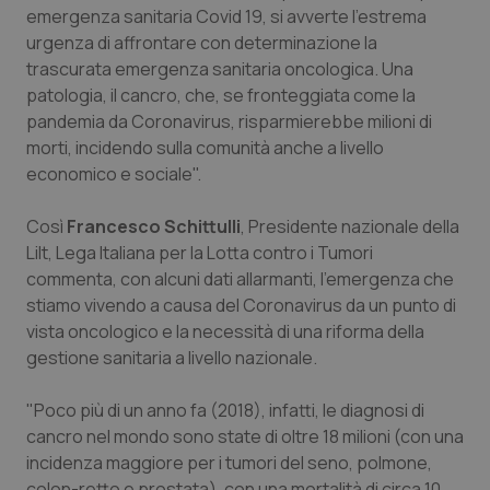
Calabria
Asma & BPCO
emergenza sanitaria Covid 19, si avverte l'estrema
urgenza di affrontare con determinazione la
trascurata emergenza sanitaria oncologica. Una
Campania
Car-T
patologia, il cancro, che, se fronteggiata come la
pandemia da Coronavirus, risparmierebbe milioni di
Emilia-Romagna
Colesterolo & coronaropatie
morti, incidendo sulla comunità anche a livello
economico e sociale".
Friuli Venezia Giulia
Dermatite Atopica
Così
Francesco Schittulli
, Presidente nazionale della
Lazio
Diabete & glucometri
Lilt, Lega Italiana per la Lotta contro i Tumori
commenta, con alcuni dati allarmanti, l'emergenza che
Liguria
Disturbi dell’umore
stiamo vivendo a causa del Coronavirus da un punto di
vista oncologico e la necessità di una riforma della
Lombardia
Dolore
gestione sanitaria a livello nazionale.
"Poco più di un anno fa (2018), infatti, le diagnosi di
Marche
Donna & Salute
cancro nel mondo sono state di oltre 18 milioni (con una
incidenza maggiore per i tumori del seno, polmone,
Molise
Epatiti
colon-retto e prostata), con una mortalità di circa 10