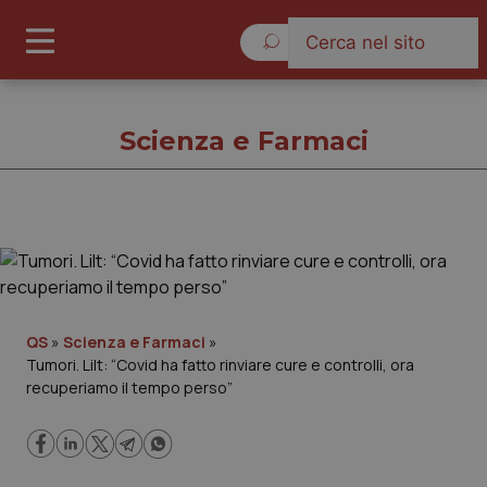
Giovedì 6 Agosto 2026
Scienza e Farmaci
Scienza e Farmaci
Cronache
QS
»
Scienza e Farmaci
»
Tumori. Lilt: “Covid ha fatto rinviare cure e controlli, ora
Governo e Parlamento
recuperiamo il tempo perso”
Regioni e Asl
Lavoro e Professioni