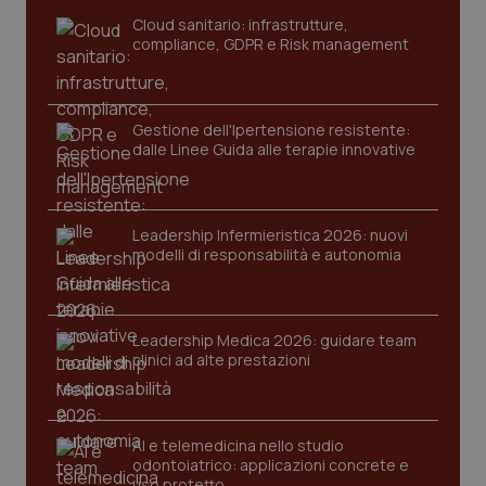
Cloud sanitario: infrastrutture,
compliance, GDPR e Risk management
Gestione dell'Ipertensione resistente:
dalle Linee Guida alle terapie innovative
Leadership Infermieristica 2026: nuovi
modelli di responsabilità e autonomia
tracking-sites-ironfish-
www.quotidianosanita.it
4
tracking-enable
settim
2 gior
Leadership Medica 2026: guidare team
clinici ad alte prestazioni
tracking-sites-ironfish-
www.quotidianosanita.it
4
session-id
settim
2 gior
AI e telemedicina nello studio
odontoiatrico: applicazioni concrete e
uso protetto