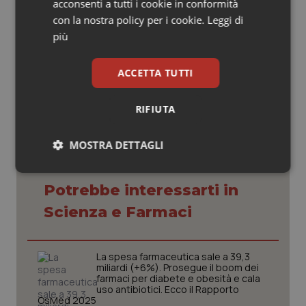
acconsenti a tutti i cookie in conformità
possiamo e dobbiamo esimerci", conclude Schittulli.
con la nostra policy per i cookie.
Leggi di
più
01 Giugno 2020
ACCETTA TUTTI
© Riproduzione riservata
RIFIUTA
MOSTRA DETTAGLI
Necessari
Statistici
Marketing
Potrebbe interessarti in
Scienza e Farmaci
La spesa farmaceutica sale a 39,3
miliardi (+6%). Prosegue il boom dei
Necessari
Statistici
Marketing
farmaci per diabete e obesità e cala
uso antibiotici. Ecco il Rapporto
I cookie necessari contribuiscono a rendere fruibile il
OsMed 2025