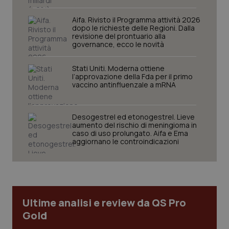
sito web abilitandone funzionalità di base quali la
navigazione sulle pagine e l'accesso alle aree
protette del sito. Il sito web non è in grado di
Aifa. Rivisto il Programma attività 2026
funzionare correttamente senza questi cookie.
dopo le richieste delle Regioni. Dalla
revisione del prontuario alla
Nome
Fornitore
/
Dominio
Scaden
governance, ecco le novità
VISITOR_PRIVACY_METADATA
5 mesi
YouTube
settim
.youtube.com
Stati Uniti. Moderna ottiene
l’approvazione della Fda per il primo
vaccino antinfluenzale a mRNA
Desogestrel ed etonogestrel. Lieve
aumento del rischio di meningioma in
caso di uso prolungato. Aifa e Ema
aggiornano le controindicazioni
Ultime analisi e review da QS Pro
Gold
CookieScriptConsent
5 mesi
CookieScript
settim
www.quotidianosanita.it