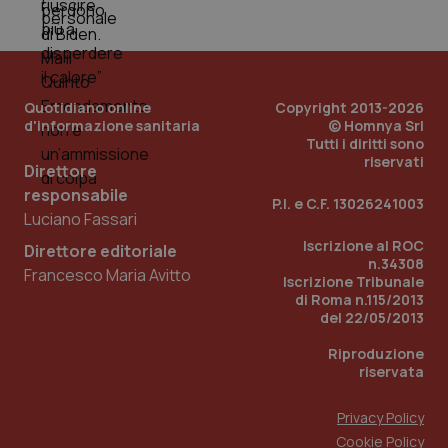
mes
Quotidiano online
Copyright 2013-2026
d'informazione sanitaria
© Homnya Srl
Tutti i diritti sono
riservati
Direttore
Fornitore
/
Nome
Scadenza
Descrizion
responsabile
Dominio
P.I. e C.F. 13026241003
Nome
Fornitore
/
Dominio
Scadenza
Des
Luciano Fassari
_ga_0VMQEQKQ1N
.quotidianosanita.it
1 anno 1
Questo
mese
cookie
VISITOR_INFO1_LIVE
5 mesi 4
Que
Google LLC
Iscrizione al ROC
Direttore editoriale
viene
settimane
imp
.youtube.com
n.34308
utilizzato
You
Francesco Maria Avitto
Iscrizione Tribunale
da Google
ten
Analytics
pre
di Roma n.115/2013
per
del
del 22/05/2013
mantener
vid
lo stato
inco
della
Riproduzione
può
sessione.
det
riservata
vis
web
uti
Privacy Policy
nuo
ver
Cookie Policy