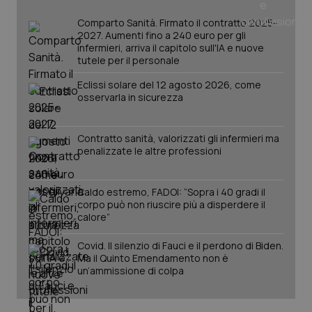
Comparto Sanità. Firmato il contratto 2025-
2027. Aumenti fino a 240 euro per gli
infermieri, arriva il capitolo sull'IA e nuove
PHPSESSID
Sessio
PHP.net
tutele per il personale
www.quotidianosanita.it
Eclissi solare del 12 agosto 2026, come
osservarla in sicurezza
Contratto sanità, valorizzati gli infermieri ma
penalizzate le altre professioni
Caldo estremo, FADOI: “Sopra i 40 gradi il
corpo può non riuscire più a disperdere il
calore”
Covid. Il silenzio di Fauci e il perdono di Biden.
Ma il Quinto Emendamento non è
un’ammissione di colpa
_ga_KM60CM4NPH
.quotidianosanita.it
1 anno