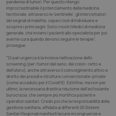
Valle D’Aosta
Oncodermatologia
pandemia di tumori. Per questo ritengo
improcrastinabile il potenziamento della medicina
Veneto
Oncoematologia
territoriale, attraverso le 'sentinelle', gli intercettatori
dei segnali di malattia, capaci cioè di individuare e
scoprire i primi segni. Sono i nostri Medici di medicina
Oncologia & Nutrizione
generale, che inviano i pazienti allo specialista per poi
averne cura quando devono seguire le terapie",
Psoriasi & pelle
prosegue.
Quotidiano Cardiologia
"Di pari urgenza è la incisiva riattivazione dello
screening (per i tumori del seno, del colon- retto e
Quotidiano Chirurgia
dell'utero), anche attraverso il coinvolgimento attivo e
diretto dei presidi e strutture convenzionate-private
Quotidiano Oncologia
(come accaduto per il Covid19). Ed infine, ma non per
ultimo, la necessaria drastica riduzione dell’asfissiante
Quotidiano Pediatria
burocrazia, che sempre più mortifica pazienti e
operatori sanitari. Credo poi che la responsabilità della
gestione sanitaria, affidata ai differenti 20 Sistemi
Rene & patologie urogenitali
Sanitari Regionali manifesti lacune incongruenze e