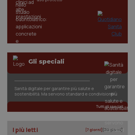
_ga
1 anno
Google LLC
mes
.quotidianosanita.it
Gli speciali
Sanità digitale per garantire più salute e
sostenibilità. Ma servono standard e condivisione
Tutti gli speciali
I più letti
[7 giorni]
[30 giorni]