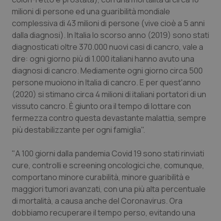
milioni di persone ed una guaribilità mondiale
Piemonte
HIV
complessiva di 43 milioni di persone (vive cioè a 5 anni
dalla diagnosi). In Italia lo scorso anno (2019) sono stati
Provincia Autonoma di Bolzano
Infezioni & Febbre
diagnosticati oltre 370.000 nuovi casi di cancro, vale a
dire: ogni giorno più di 1.000 italiani hanno avuto una
Provincia Autonoma di Trento
Ipertensione & Scompenso
diagnosi di cancro. Mediamente ogni giorno circa 500
persone muoiono in Italia di cancro. E per quest'anno
Puglia
Malattie rare
(2020) si stimano circa 4 milioni di italiani portatori di un
vissuto cancro. È giunto ora il tempo di lottare con
fermezza contro questa devastante malattia, sempre
Sardegna
Malattia di Crohn & Rettocolite Ulcerosa
più destabilizzante per ogni famiglia".
Sicilia
Neuroscienze & patologie neurodegenerative
"A 100 giorni dalla pandemia Covid 19 sono stati rinviati
cure, controlli e screening oncologici che, comunque,
Toscana
Obesità
comportano minore curabilità, minore guaribilità e
maggiori tumori avanzati, con una più alta percentuale
Umbria
Oftalmologia
di mortalità, a causa anche del Coronavirus. Ora
dobbiamo recuperare il tempo perso, evitando una