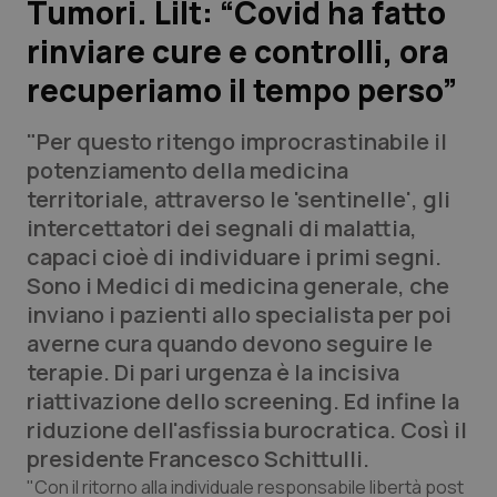
Tumori. Lilt: “Covid ha fatto
rinviare cure e controlli, ora
Scienza e Farmaci
recuperiamo il tempo perso”
Studi e Analisi
"Per questo ritengo improcrastinabile il
Lettere al direttore
potenziamento della medicina
territoriale, attraverso le 'sentinelle', gli
Edizioni Regionali
intercettatori dei segnali di malattia,
capaci cioè di individuare i primi segni.
QS Pro
Sono i Medici di medicina generale, che
inviano i pazienti allo specialista per poi
Professionisti Sanitari.AI
averne cura quando devono seguire le
terapie. Di pari urgenza è la incisiva
Abruzzo
QS Pro Gold
riattivazione dello screening. Ed infine la
riduzione dell'asfissia burocratica. Così il
QS Club
Newsletter
Basilicata
Artrite & artrosi
presidente Francesco Schittulli.
"Con il ritorno alla individuale responsabile libertà post