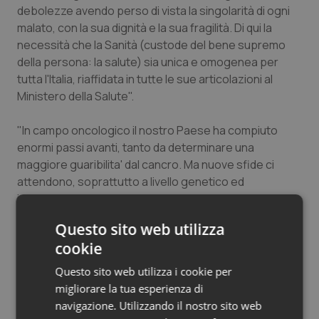
debolezze avendo perso di vista la singolarità di ogni
Salute orale & impianti
malato, con la sua dignità e la sua fragilità. Di qui la
necessità che la Sanità (custode del bene supremo
Sangue & coagulazione
della persona: la salute) sia unica e omogenea per
tutta l'Italia, riaffidata in tutte le sue articolazioni al
Tiroide
Ministero della Salute".
Tumore al seno
"In campo oncologico il nostro Paese ha compiuto
enormi passi avanti, tanto da determinare una
Tumore ovarico
maggiore guaribilita' dal cancro. Ma nuove sfide ci
attendono, soprattutto a livello genetico ed
immunologico, per vincere il cancro. Sappiamo che
Tumori del Polmone & Testa Collo
entro il 2040 il numero dei nuovi casi di cancro salirà a
Questo sito web utilizza
livello mondiale a circa 25 milioni di persone. Ed il tasso
Tumori gastrointestinali
cookie
di sopravvivenza a 5 anni per tutti i tumori
diagnosticati, attualmente in Italia di circa il 65%,
Questo sito web utilizza i cookie per
Ulcera & Reflusso
potrebbe (ed è questa la vera odierna sfida)
migliorare la tua esperienza di
raggiungere il 90% grazie alla innovativa pratica
navigazione. Utilizzando il nostro sito web
Vaccini
diagnostica. E' un dovere morale dal quale non