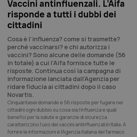
Vaccini antinfluenzali. L’Aifa
risponde a tutti i dubbi dei
Scienza e Farmaci
cittadini
Studi e Analisi
Cosa è l’influenza? come si trasmette?
Lettere al direttore
perché vaccinarsi? e chi autorizza i
vaccini? Sono alcune delle domande (56
Edizioni Regionali
in totale) a cui l’Aifa fornisce tutte le
risposte. Continua così la campagna di
QS Pro
informazione lanciata dall'Agenzia per
ridare fiducia ai cittadini dopo il caso
Professionisti Sanitari.AI
Novartis.
Cinquantasei domande e 56 risposte per fugare nei
Abruzzo
QS Pro Gold
cittadini ogni dubbio su cosa sia l’influenza e quali
benefici per la salute e garanzie di sicurezza
QS Club
Newsletter
caratterizzino l’uso dei vaccini antinfluenzali in Italia. A
Basilicata
Artrite & artrosi
fornire le informazioni è l’Agenzia italiana del farmaco