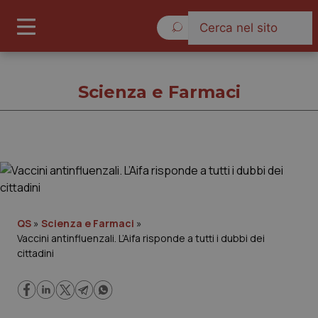
Sabato 8 Agosto 2026
Scienza e Farmaci
Scienza e Farmaci
Cronache
QS
»
Scienza e Farmaci
»
Vaccini antinfluenzali. L’Aifa risponde a tutti i dubbi dei
Governo e Parlamento
cittadini
Regioni e Asl
Lavoro e Professioni