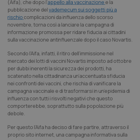
(Aifa), che dopo l’
appello alla vaccinazione
e la
Calabria
Asma & BPCO
pubblicazione del
vademecum sui soggetti più a
rischio
complicazioni da influenza dello scorso
Campania
Car-T
novembre, torna così a lanciare la campagna di
informazione promossa per ridare fiducia ai cittadini
Emilia-Romagna
Colesterolo & coronaropatie
sulla vaccinazione antinfluenzale dopo il caso Novartis.
Friuli Venezia Giulia
Dermatite Atopica
Secondo l’Aifa, infatti, il ritiro dell’immissione nel
mercato dei lotti di vaccini Novartis imposto ad ottobre
per dubbi inerenti la sicurezza dei prodotti, ha
Lazio
Diabete & glucometri
scatenato nella cittadinanza un’accentuata sfiducia
nei confronti dei vaccini, che rischia di vanificare la
Liguria
Disturbi dell’umore
campagna vaccinale e di trasformarsi in un’epidemia di
influenza con tutti i risvolti negativi che questo
Lombardia
Dolore
comporterebbe, soprattutto sulla popolazione più
debole.
Marche
Donna & Salute
Per questo l’Aifa ha deciso di fare partire, attraverso il
Molise
Epatiti
proprio sito internet, una campagna informativa sulla