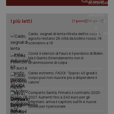
Tutti gli speciali
tracking-sites-ironfish-
www.quotidianosanita.it
4
tracking-enable
settim
I più letti
[7 giorni]
[30 giorni]
2 gior
Caldo, segnali di lenta ritirata dell'ondata: il 7
agosto restano 26 città da bollino rosso, l'8
scendono a 19
tracking-sites-ironfish-
www.quotidianosanita.it
4
session-id
settim
2 gior
Covid. Il silenzio di Fauci e il perdono di Biden.
Ma il Quinto Emendamento non è
un’ammissione di colpa
Caldo estremo, FADOI: “Sopra i 40 gradi il
_ga
1 anno
Google LLC
mes
.quotidianosanita.it
corpo può non riuscire più a disperdere il
calore”
Comparto Sanità. Firmato il contratto 2025-
2027. Aumenti fino a 240 euro per gli
infermieri, arriva il capitolo sull'IA e nuove
tutele per il personale