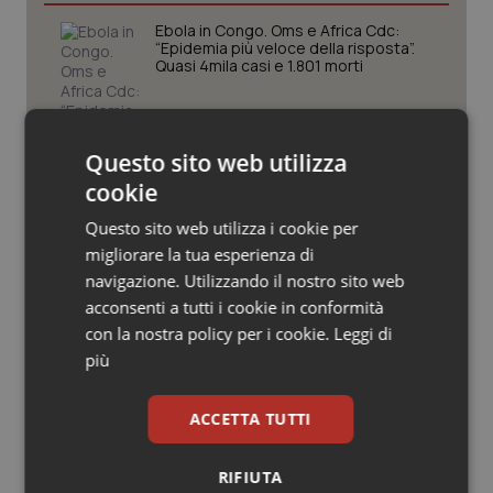
Valle D’Aosta
Oncodermatologia
Ebola in Congo. Oms e Africa Cdc:
“Epidemia più veloce della risposta”.
Veneto
Oncoematologia
Quasi 4mila casi e 1.801 morti
Oncologia & Nutrizione
West Nile. D’Alterio (Rete IZS):
“Sorveglianza e dati scientifici, senza
Questo sito web utilizza
allarmismi. Sistema italiano
Psoriasi & pelle
cookie
preparato”
Questo sito web utilizza i cookie per
Quotidiano Cardiologia
La spesa farmaceutica sale a 39,3
migliorare la tua esperienza di
miliardi (+6%). Prosegue il boom dei
farmaci per diabete e obesità e cala
navigazione. Utilizzando il nostro sito web
Quotidiano Chirurgia
uso antibiotici. Ecco il Rapporto
acconsenti a tutti i cookie in conformità
OsMed 2025
con la nostra policy per i cookie.
Leggi di
Quotidiano Oncologia
più
Aifa. Rivisto il Programma attività 2026
dopo le richieste delle Regioni. Dalla
revisione del prontuario alla
Quotidiano Pediatria
governance, ecco le novità
ACCETTA TUTTI
Rene & patologie urogenitali
RIFIUTA