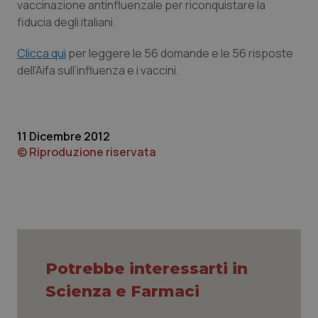
vaccinazione antinfluenzale per riconquistare la
fiducia degli italiani.
Piemonte
HIV
Clicca qui
per leggere le 56 domande e le 56 risposte
Provincia Autonoma di Bolzano
Infezioni & Febbre
dell’Aifa sull’influenza e i vaccini.
Provincia Autonoma di Trento
Ipertensione & Scompenso
Puglia
Malattie rare
11 Dicembre 2012
© Riproduzione riservata
Sardegna
Malattia di Crohn & Rettocolite Ulcerosa
Sicilia
Neuroscienze & patologie neurodegenerative
Toscana
Obesità
Potrebbe interessarti in
Umbria
Oftalmologia
Scienza e Farmaci