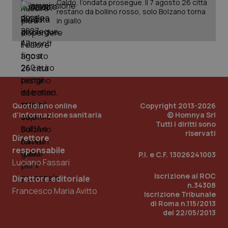
Caldo, l’ondata prosegue. Il 7 agosto 26 città
restano da bollino rosso, solo Bolzano torna
in giallo
Quotidiano online
Copyright 2013-2026
d'informazione sanitaria
© Homnya Srl
Tutti i diritti sono
riservati
Direttore
responsabile
P.I. e C.F. 13026241003
Luciano Fassari
Iscrizione al ROC
PHPSESSID
Sessio
PHP.net
Direttore editoriale
www.quotidianosanita.it
n.34308
Francesco Maria Avitto
Iscrizione Tribunale
di Roma n.115/2013
del 22/05/2013