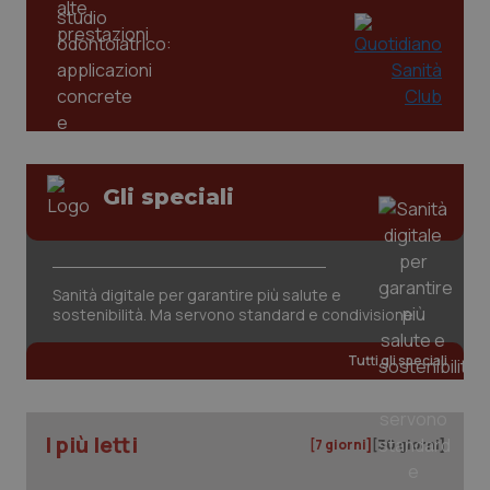
Gli speciali
tracking-sites-ironfish-
www.quotidianosanita.it
4
tracking-enable
settim
2 gior
Sanità digitale per garantire più salute e
sostenibilità. Ma servono standard e condivisione
Tutti gli speciali
tracking-sites-ironfish-
www.quotidianosanita.it
4
session-id
settim
2 gior
I più letti
[7 giorni]
[30 giorni]