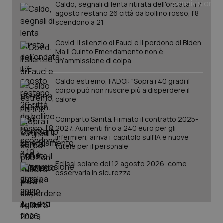
_ga
1 anno
Google LLC
Caldo, segnali di lenta ritirata dell'ondata: il 7
mes
.quotidianosanita.it
agosto restano 26 città da bollino rosso, l'8
scendono a 21
Covid. Il silenzio di Fauci e il perdono di Biden.
Ma il Quinto Emendamento non è
un’ammissione di colpa
Caldo estremo, FADOI: “Sopra i 40 gradi il
corpo può non riuscire più a disperdere il
calore”
Comparto Sanità. Firmato il contratto 2025-
2027. Aumenti fino a 240 euro per gli
infermieri, arriva il capitolo sull'IA e nuove
tutele per il personale
Eclissi solare del 12 agosto 2026, come
osservarla in sicurezza