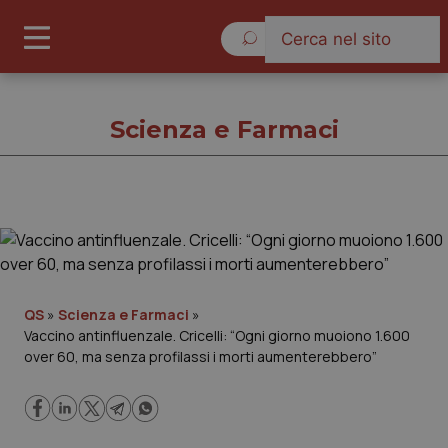
Venerdì 7 Agosto 2026
Scienza e Farmaci
Scienza e Farmaci
Cronache
QS
»
Scienza e Farmaci
»
Vaccino antinfluenzale. Cricelli: “Ogni giorno muoiono 1.600
Governo e Parlamento
over 60, ma senza profilassi i morti aumenterebbero”
Regioni e Asl
Lavoro e Professioni