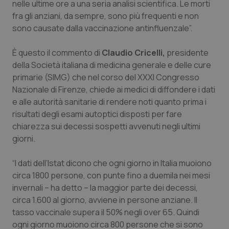
nelle ultime ore a una seria analisi scientifica. Le morti
Calabria
Asma & BPCO
fra gli anziani, da sempre, sono più frequenti e non
sono causate dalla vaccinazione antinfluenzale”.
Campania
Car-T
È questo il commento di
Claudio Cricelli,
presidente
Emilia-Romagna
Colesterolo & coronaropatie
della Società italiana di medicina generale e delle cure
primarie (SIMG) che nel corso del XXXI Congresso
Friuli Venezia Giulia
Dermatite Atopica
Nazionale di Firenze, chiede ai medici di diffondere i dati
e alle autorità sanitarie di rendere noti quanto prima i
Lazio
Diabete & glucometri
risultati degli esami autoptici disposti per fare
chiarezza sui decessi sospetti avvenuti negli ultimi
giorni.
Liguria
Disturbi dell’umore
“I dati dell’Istat dicono che ogni giorno in Italia muoiono
Lombardia
Dolore
circa 1800 persone, con punte fino a duemila nei mesi
invernali – ha detto – la maggior parte dei decessi,
Marche
Donna & Salute
circa 1.600 al giorno, avviene in persone anziane. Il
tasso vaccinale supera il 50% negli over 65. Quindi
Molise
Epatiti
ogni giorno muoiono circa 800 persone che si sono