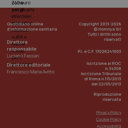
PHPSESSID
Sessio
PHP.net
www.quotidianosanita.it
Quotidiano online
Copyright 2013-2026
d'informazione sanitaria
© Homnya Srl
Tutti i diritti sono
riservati
Direttore
responsabile
P.I. e C.F. 13026241003
Luciano Fassari
Iscrizione al ROC
Direttore editoriale
n.34308
Francesco Maria Avitto
Iscrizione Tribunale
di Roma n.115/2013
del 22/05/2013
Riproduzione
riservata
Privacy Policy
Cookie Policy
_ga_KM60CM4NPH
.quotidianosanita.it
1 anno
mes
Accessibilità