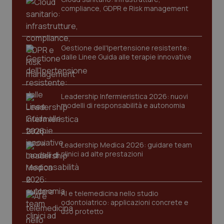
navigazione sulle pagine e l'accesso alle aree
compliance, GDPR e Risk management
protette del sito. Il sito web non è in grado di
funzionare correttamente senza questi cookie.
Nome
Fornitore
/
Dominio
Scaden
Gestione dell'Ipertensione resistente:
VISITOR_PRIVACY_METADATA
5 mesi
YouTube
settim
.youtube.com
dalle Linee Guida alle terapie innovative
Leadership Infermieristica 2026: nuovi
modelli di responsabilità e autonomia
Leadership Medica 2026: guidare team
clinici ad alte prestazioni
AI e telemedicina nello studio
odontoiatrico: applicazioni concrete e
CookieScriptConsent
5 mesi
CookieScript
uso protetto
settim
www.quotidianosanita.it