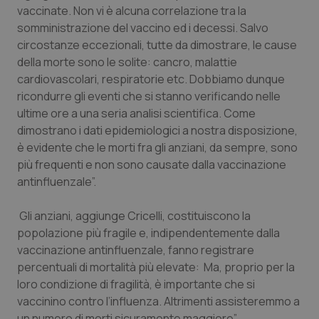
vaccinate. Non vi è alcuna correlazione tra la
Piemonte
HIV
somministrazione del vaccino ed i decessi. Salvo
circostanze eccezionali, tutte da dimostrare, le cause
Provincia Autonoma di Bolzano
Infezioni & Febbre
della morte sono le solite: cancro, malattie
cardiovascolari, respiratorie etc. Dobbiamo dunque
ricondurre gli eventi che si stanno verificando nelle
Provincia Autonoma di Trento
Ipertensione & Scompenso
ultime ore a una seria analisi scientifica. Come
dimostrano i dati epidemiologici a nostra disposizione,
Puglia
Malattie rare
è evidente che le morti fra gli anziani, da sempre, sono
più frequenti e non sono causate dalla vaccinazione
Sardegna
Malattia di Crohn & Rettocolite Ulcerosa
antinfluenzale”.
Sicilia
Neuroscienze & patologie neurodegenerative
Gli anziani, aggiunge Cricelli, costituiscono la
popolazione più fragile e, indipendentemente dalla
Toscana
Obesità
vaccinazione antinfluenzale, fanno registrare
percentuali di mortalità più elevate: Ma, proprio per la
Umbria
Oftalmologia
loro condizione di fragilità, è importante che si
vaccinino contro l’influenza. Altrimenti assisteremmo a
un numero di morti sicuramente maggiore”.