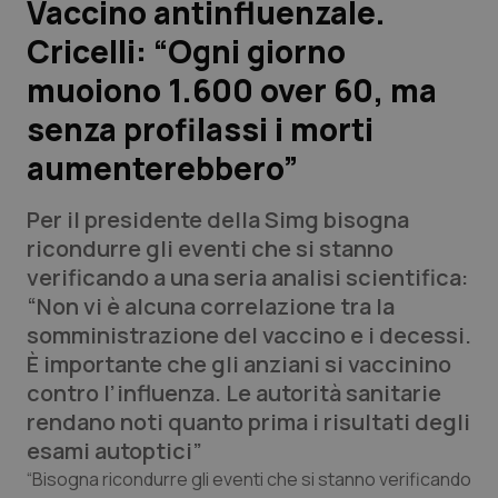
Vaccino antinfluenzale.
Cricelli: “Ogni giorno
Scienza e Farmaci
muoiono 1.600 over 60, ma
Studi e Analisi
senza profilassi i morti
aumenterebbero”
Lettere al direttore
Per il presidente della Simg bisogna
Edizioni Regionali
ricondurre gli eventi che si stanno
verificando a una seria analisi scientifica:
QS Pro
“Non vi è alcuna correlazione tra la
somministrazione del vaccino e i decessi.
Professionisti Sanitari.AI
È importante che gli anziani si vaccinino
contro l’influenza. Le autorità sanitarie
Abruzzo
QS Pro Gold
rendano noti quanto prima i risultati degli
esami autoptici”
QS Club
Newsletter
Basilicata
Artrite & artrosi
“Bisogna ricondurre gli eventi che si stanno verificando