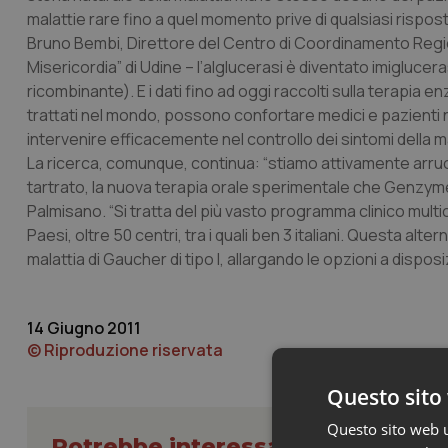
malattie rare fino a quel momento prive di qualsiasi rispo
Bruno Bembi, Direttore del Centro di Coordinamento Region
Misericordia” di Udine – l’alglucerasi è diventato imiglu
ricombinante). E i dati fino ad oggi raccolti sulla terapia e
trattati nel mondo, possono confortare medici e pazienti no
intervenire efficacemente nel controllo dei sintomi della ma
La ricerca, comunque, continua: “stiamo attivamente arruoland
tartrato, la nuova terapia orale sperimentale che Genzyme s
Palmisano. “Si tratta del più vasto programma clinico multi
Paesi, oltre 50 centri, tra i quali ben 3 italiani. Questa alt
malattia di Gaucher di tipo I, allargando le opzioni a disposi
14 Giugno 2011
© Riproduzione riservata
Questo sito 
Questo sito web ut
Potrebbe interessarti in Scienza