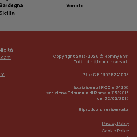
r il sito, ma un
Sardegna
Veneto
tato di accesso per
Sicilia
a Google Analytics
sione.
icità
Copyright 2013-2026 © Homnya Srl
.com
 tenere traccia
i Youtube incorporati
Tutti i diritti sono riservati
tics per mantenere
tore del sito web sta
ell'interfaccia di
om
P.I. e C.F. 13026241003
 tenere traccia
i Youtube incorporati
Iscrizione al ROC n.34308
tore del sito web sta
Iscrizione Tribunale di Roma n.115/2013
ell'interfaccia di
del 22/05/2013
 tenere traccia
Riproduzione riservata
r la gestione
Privacy Policy
one dell’esperienza
Cookie Policy