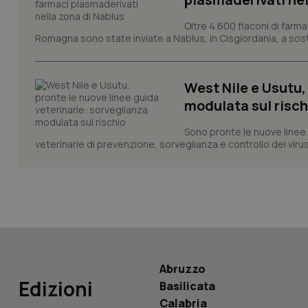
Oltre 4.600 flaconi di farma
CookieScriptConse
Romagna sono state inviate a Nablus, in Cisgiordania, a sost
West Nile e Usutu,
tracking-sites-ironf
tracking-enable
modulata sul risch
tracking-sites-ironf
Sono pronte le nuove linee 
session-id
veterinarie di prevenzione, sorveglianza e controllo dei viru
_ga
PHPSESSID
Abruzzo
Edizioni
Basilicata
Calabria