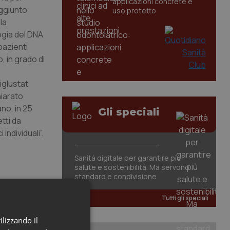
applicazioni concrete e
aggiunto
uso protetto
la
ogia del DNA
pazienti
, in grado di
iglustat
hiarato
no, in 25
Gli speciali
etti da
individuali”.
Sanità digitale per garantire più
salute e sostenibilità. Ma servono
standard e condivisione
Tutti gli speciali
ilizzando il