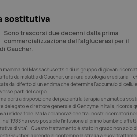
a sostitutiva
Sono trascorsi due decenni dalla prima
commercializzazione dell’alglucerasi per il
 di Gaucher.
una mamma del Massachusetts e di un gruppo di giovani ricercato
 affetti da malattia di Gaucher, una rara patologia ereditaria – c
sata dal difetto di un enzima che determina l’accumulo di cellul
iverse parti del corpo.
 porti a disposizione dei pazienti la terapia enzimatica sosti
e delegato e direttore generale di Genzyme in Italia, ricorda 
un’idea folle. Ma la collaborazione tra i nostri ricercatori nel
 nel 1983 ha reso possibile l’infusione al primo bambino affett
tiva di vita”. Questo trattamento è stato in grado non solo d
zienti Gaucher, aprendo al contempo la strada a nuovi trattame