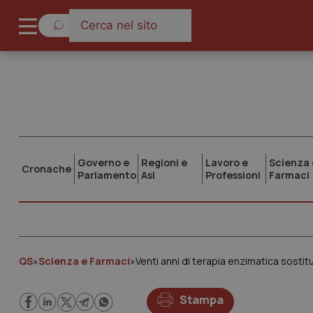
Governo e
Regioni e
Lavoro e
Scienza 
Cronache
Parlamento
Asl
Professioni
Farmaci
QS
»
Scienza e Farmaci
»
Venti anni di terapia enzimatica sostit
Stampa