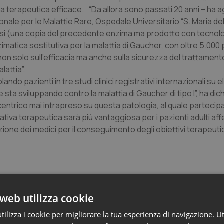
sta terapeutica efficace. “Da allora sono passati 20 anni – ha 
ale per le Malattie Rare, Ospedale Universitario “S. Maria del
cerasi (una copia del precedente enzima ma prodotto con tecnol
nzimatica sostitutiva per la malattia di Gaucher, con oltre 5.000 
n solo sull'efficacia ma anche sulla sicurezza del trattamento
lattia”.
o pazienti in tre studi clinici registrativi internazionali su el
ta sviluppando contro la malattia di Gaucher di tipo I”, ha dic
centrico mai intrapreso su questa patologia, al quale partecipa
ernativa terapeutica sarà più vantaggiosa per i pazienti adulti aff
zione dei medici per il conseguimento degli obiettivi terapeutici 
web utilizza cookie
ilizza i cookie per migliorare la tua esperienza di navigazione. Ut
 e Farmaci