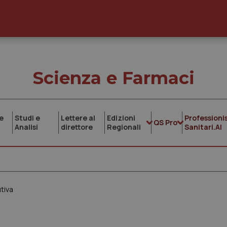
Scienza e Farmaci
e
Studi e
Lettere al
Edizioni
Professionis
QS Pro
Analisi
direttore
Regionali
Sanitari.AI
utiva