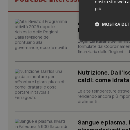
nostro sito web ac
più
Aifa. Rivisto il Pr
MOSTRA DET
Dalla revisione de
L’Agenzia italiana del farma
Neces
formulate dal Coordinamen
finanziaria delle Regioni. Il
Nutrizione. Dall’Is
caldi: come idrata
Le alte temperature estive 
I cookie necessari con
rendendo ancora più importa
e l'accesso alle aree 
di alimenti...
Nome
VISITOR_PRIVACY_
Sangue e plasma. I
plasmaderivati nel