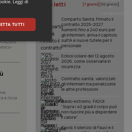
cookie.
Leggi di
I più letti
[7 giorni]
[30 giorni]
Comparto Sanità. Firmato il
gioni.
ETTA TUTTI
contratto 2025-2027.
Aumenti fino a 240 euro per
gli infermieri, arriva il capitolo
sull'IA e nuove tutele per il
ervazioni
keting
personale
omico-
Eclissi solare del 12 agosto
2026, come osservarla in
sicurezza
iù
Contratto sanità, valorizzati
gli infermieri ma penalizzate
le altre professioni
one,
igazione sulle pagine
a e ricca
kie.
Caldo estremo, FADOI:
“Sopra i 40 gradi il corpo può
non riuscire più a disperdere
er memorizzare le
il calore”
utente per la loro
 dati sul consenso
Covid. Il silenzio di Fauci e il
itiche e