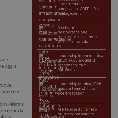
infrastrutture,
compliance, GDPR e Risk
management
Gestione
dell'Ipertensione
resistente: dalle Linee
Guida alle terapie
innovative
Leadership Infermieristica
ri, si
2026: nuovi modelli di
responsabilità e
he oggi si
autonomia
e
Leadership Medica 2026:
tutiva.
guidare team clinici ad
quei momenti:
alte prestazioni
o da Malattia
AI e telemedicina nello
i cambiare la
studio odontoiatrico:
nti per