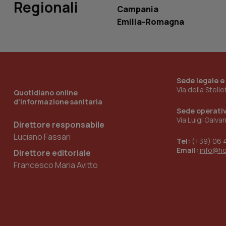
Regionali
Campania
Emilia-Romagna
_ga_KM60CM4NPH
Nome
Sede legale e
Nome
Via della Stell
Quotidiano online
VISITOR_INFO1_LIV
d'informazione sanitaria
_ga_0VMQEQKQ1N
Sede operati
Via Luigi Galva
Direttore responsabile
Luciano Fassari
__Secure-YNID
Tel:
(+39) 06 
Email:
info@h
Direttore editoriale
Francesco Maria Avitto
YSC
__Secure-
ROLLOUT_TOKEN