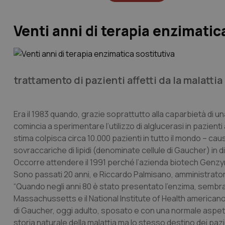
Venti anni di terapia enzimatic
trattamento di pazienti affetti da la malattia
Era il 1983 quando, grazie soprattutto alla caparbietà di 
comincia a sperimentare l’utilizzo di alglucerasi in pazienti
stima colpisca circa 10.000 pazienti in tutto il mondo – cau
sovraccariche di lipidi (denominate cellule di Gaucher) in d
Occorre attendere il 1991 perché l’azienda biotech Genzyme
Sono passati 20 anni, e Riccardo Palmisano, amministrator
“Quando negli anni 80 è stato presentato l’enzima, sembrava 
Massachussetts e il National Institute of Health americano,
di Gaucher, oggi adulto, sposato e con una normale aspetta
storia naturale della malattia ma lo stesso destino dei pa