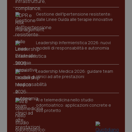
funzionare correttamente senza questi cookie.
Nome
Fornitore
/
Dominio
Scaden
Gestione dell'Ipertensione resistente:
dalle Linee Guida alle terapie innovative
VISITOR_PRIVACY_METADATA
5 mesi
YouTube
settim
.youtube.com
Leadership Infermieristica 2026: nuovi
modelli di responsabilità e autonomia
Leadership Medica 2026: guidare team
clinici ad alte prestazioni
AI e telemedicina nello studio
odontoiatrico: applicazioni concrete e
uso protetto
CookieScriptConsent
5 mesi
CookieScript
settim
www.quotidianosanita.it