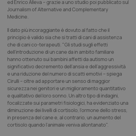
ed Enrico Alleva – grazie a uno studio poi pubblicato sul
Calabria
Asma & BPCO
Journalism of Alternative and Complementary
Medicine.
Campania
Car-T
Il dato più incoraggiante è dovuto al fatto che il
Emilia-Romagna
Colesterolo & coronaropatie
principio è valido sia che si tratti di cani di assistenza
che di cani co-terapeuti. "Gli studi sugli effetti
Friuli Venezia Giulia
Dermatite Atopica
dell’introduzione di un cane da in ambito familiare
hanno ottenuto sui bambini affetti da autismo un
significativo decremento dell’ansia e dell’aggressività
Lazio
Diabete & glucometri
e una riduzione del numero di scatti emotivi – spiega
Cirulli – oltre ad apportare un senso di maggior
Liguria
Disturbi dell’umore
sicurezza nei genitori e un miglioramento quantitativo
e qualitativo del loro sonno. Un altro tipo di indagini,
Lombardia
Dolore
focalizzate sui parametri fisiologici, ha evidenziato una
diminuzione dei livelli di cortisolo, l’ormone dello stress,
Marche
Donna & Salute
in presenza del cane e, al contrario, un aumento del
cortisolo quando l’animale veniva allontanato".
Molise
Epatiti