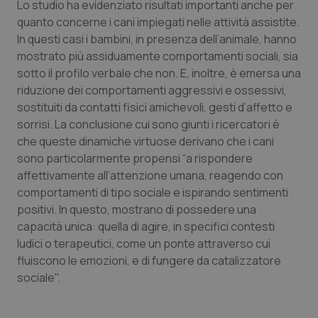
Lo studio ha evidenziato risultati importanti anche per
quanto concerne i cani impiegati nelle attività assistite.
Piemonte
HIV
In questi casi i bambini, in presenza dell’animale, hanno
mostrato più assiduamente comportamenti sociali, sia
Provincia Autonoma di Bolzano
Infezioni & Febbre
sotto il profilo verbale che non. E, inoltre, è emersa una
riduzione dei comportamenti aggressivi e ossessivi,
Provincia Autonoma di Trento
Ipertensione & Scompenso
sostituiti da contatti fisici amichevoli, gesti d’affetto e
sorrisi. La conclusione cui sono giunti i ricercatori è
Puglia
Malattie rare
che queste dinamiche virtuose derivano che i cani
sono particolarmente propensi “a rispondere
Sardegna
Malattia di Crohn & Rettocolite Ulcerosa
affettivamente all’attenzione umana, reagendo con
comportamenti di tipo sociale e ispirando sentimenti
Sicilia
Neuroscienze & patologie neurodegenerative
positivi. In questo, mostrano di possedere una
capacità unica: quella di agire, in specifici contesti
ludici o terapeutici, come un ponte attraverso cui
Toscana
Obesità
fluiscono le emozioni, e di fungere da catalizzatore
sociale".
Umbria
Oftalmologia