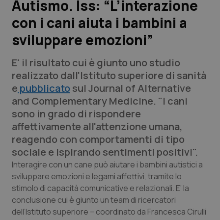
Autismo. Iss: “L’interazione
con i cani aiuta i bambini a
Scienza e Farmaci
sviluppare emozioni”
Studi e Analisi
E' il risultato cui è giunto uno studio
Lettere al direttore
realizzato dall'Istituto superiore di sanità
e
pubblicato
sul Journal of Alternative
Edizioni Regionali
and Complementary Medicine. "I cani
sono in grado di rispondere
QS Pro
affettivamente all'attenzione umana,
reagendo con comportamenti di tipo
Professionisti Sanitari.AI
sociale e ispirando sentimenti positivi".
Interagire con un cane può aiutare i bambini autistici a
Abruzzo
QS Pro Gold
sviluppare emozioni e legami affettivi, tramite lo
stimolo di capacità comunicative e relazionali. E’ la
QS Club
Newsletter
conclusione cui è giunto un team di ricercatori
Basilicata
Artrite & artrosi
dell’Istituto superiore – coordinato da Francesca Cirulli