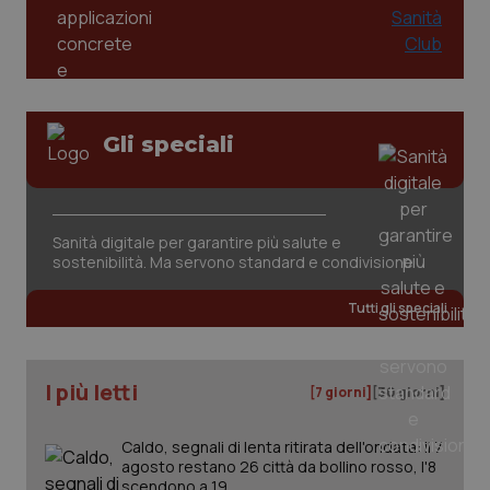
Gli speciali
tracking-sites-ironfish-
www.quotidianosanita.it
4
tracking-enable
settim
Sanità digitale per garantire più salute e
2 gior
sostenibilità. Ma servono standard e condivisione
Tutti gli speciali
tracking-sites-ironfish-
www.quotidianosanita.it
4
session-id
settim
2 gior
I più letti
[7 giorni]
[30 giorni]
Caldo, segnali di lenta ritirata dell'ondata: il 7
agosto restano 26 città da bollino rosso, l'8
_ga
1 anno
Google LLC
mes
.quotidianosanita.it
scendono a 19