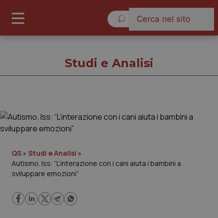
Sabato 8 Agosto 2026
Studi e Analisi
Studi e Analisi
Cronache
QS
»
Studi e Analisi
»
Autismo. Iss: “L’interazione con i cani aiuta i bambini a
Governo e Parlamento
sviluppare emozioni”
Regioni e Asl
Lavoro e Professioni