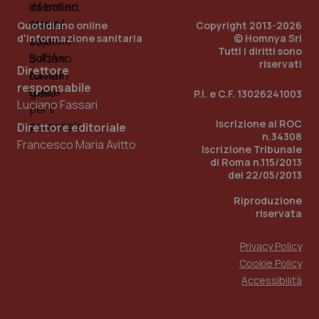
Quotidiano online
Copyright 2013-2026
PHPSESSID
Sessio
PHP.net
www.quotidianosanita.it
d'informazione sanitaria
© Homnya Srl
Tutti i diritti sono
riservati
Direttore
responsabile
P.I. e C.F. 13026241003
Luciano Fassari
Iscrizione al ROC
Direttore editoriale
n.34308
Francesco Maria Avitto
Iscrizione Tribunale
di Roma n.115/2013
del 22/05/2013
Riproduzione
riservata
Privacy Policy
Cookie Policy
Accessibilità
_ga_KM60CM4NPH
.quotidianosanita.it
1 anno
mes