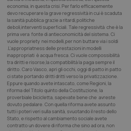
economia, in questa crisi. Per farlo efficacemente
Salute orale & impianti
devo recuperare la grave regressività in cui è scaduta
la sanità pubblica grazie a ritardi,politiche
Sangue & coagulazione
deboli,interventi superficiali. Tale regressività che è la
prima vera fonte di antieconomicità del sistema. Ci
Tiroide
vuole propriety nei modelli,per non buttare via i soldi
.L’appropriatness delle prestazioni in modelli
Tumore al seno
inappropriati è acqua fresca. Ci vuole compossibilità
tra diritti e risorse,la compatibilità la paga sempre il
Tumore ovarico
diritto. Caro Vasco, apri gli occhi, oggi di patto in patto
ci state portando dritti dritti verso la privatizzazione.
Tumori del Polmone & Testa Collo
Eppure quando avete intascato, come Regioni, la
riforma del Titolo quinto della Costituzione, la
proverbiale bicicletta, sapevate bene che avreste
Tumori gastrointestinali
dovuto pedalare. Con quella riforma avete assunto
tutti i poteri veri sulla sanità, svuotando il resto dello
Ulcera & Reflusso
Stato, e rispetto al cambiamento sociale avete
contratto un dovere di riforma che sino ad ora, non
Vaccini