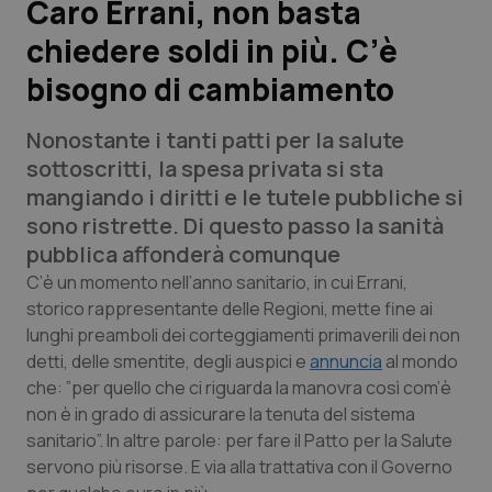
Caro Errani, non basta
chiedere soldi in più. C’è
Scienza e Farmaci
bisogno di cambiamento
Studi e Analisi
Nonostante i tanti patti per la salute
Lettere al direttore
sottoscritti, la spesa privata si sta
mangiando i diritti e le tutele pubbliche si
Edizioni Regionali
sono ristrette. Di questo passo la sanità
pubblica affonderà comunque
QS Pro
C’è un momento nell’anno sanitario, in cui Errani,
storico rappresentante delle Regioni, mette fine ai
lunghi preamboli dei corteggiamenti primaverili dei non
Professionisti Sanitari.AI
detti, delle smentite, degli auspici e
annuncia
al mondo
che: ”per quello che ci riguarda la manovra così com’è
Abruzzo
QS Pro Gold
non è in grado di assicurare la tenuta del sistema
sanitario”. In altre parole: per fare il Patto per la Salute
QS Club
Newsletter
Basilicata
Artrite & artrosi
servono più risorse. E via alla trattativa con il Governo