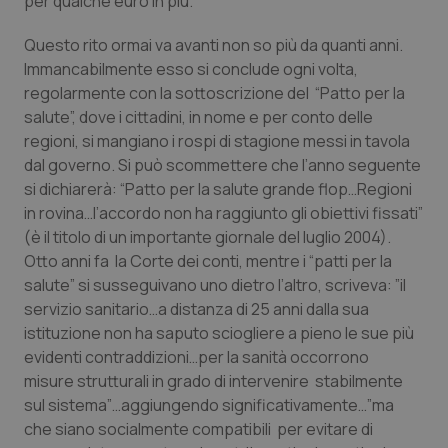
per qualche euro in più.
Calabria
Asma & BPCO
Questo rito ormai va avanti non so più da quanti anni.
Campania
Car-T
Immancabilmente esso si conclude ogni volta,
regolarmente con la sottoscrizione del “Patto per la
salute”, dove i cittadini, in nome e per conto delle
Emilia-Romagna
Colesterolo & coronaropatie
regioni, si mangiano i rospi di stagione messi in tavola
dal governo. Si può scommettere che l’anno seguente
Friuli Venezia Giulia
Dermatite Atopica
si dichiarerà: “Patto per la salute grande flop…Regioni
in rovina…l’accordo non ha raggiunto gli obiettivi fissati”
Lazio
Diabete & glucometri
(è il titolo di un importante giornale del luglio 2004).
Otto anni fa la Corte dei conti, mentre i “patti per la
Liguria
Disturbi dell’umore
salute” si susseguivano uno dietro l’altro, scriveva: ”il
servizio sanitario…a distanza di 25 anni dalla sua
Lombardia
Dolore
istituzione non ha saputo sciogliere a pieno le sue più
evidenti contraddizioni…per la sanità occorrono
Marche
Donna & Salute
misure strutturali in grado di intervenire stabilmente
sul sistema”…aggiungendo significativamente…”ma
che siano socialmente compatibili per evitare di
Molise
Epatiti