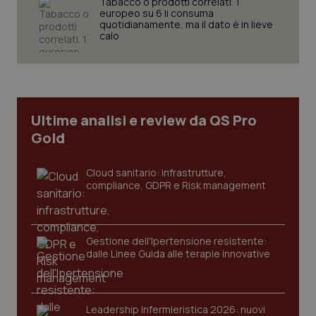
Tabacco o prodotti correlati. 1
tracking-sites-ironfish-
www.quotidianosanita.it
4
europeo su 6 li consuma
session-id
settim
quotidianamente, ma il dato è in lieve
2 gior
calo
_ga
1 anno
Google LLC
mes
.quotidianosanita.it
Ultime analisi e review da QS Pro
Gold
Cloud sanitario: infrastrutture,
compliance, GDPR e Risk management
Gestione dell'Ipertensione resistente:
dalle Linee Guida alle terapie innovative
Leadership Infermieristica 2026: nuovi