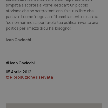
simpatia a scortesia vorrei dedicarti un piccolo
aforisma che ho scritto tanti anni fa su un libro che
Necessari
Statistici
Marketing
parlava di come “negoziare” il cambiamento in sanità:
”se non hai i mezzi per fare la tua politica, inventa una
I cookie necessari contribuiscono a rendere fruibile il
sito web abilitandone funzionalità di base quali la
politica per i mezzi di cui hai bisogno”.
navigazione sulle pagine e l'accesso alle aree
protette del sito. Il sito web non è in grado di
funzionare correttamente senza questi cookie.
Ivan Cavicchi
Nome
Fornitore
/
Dominio
Scaden
VISITOR_PRIVACY_METADATA
5 mesi
YouTube
settim
.youtube.com
Ivan Cavicchi
05 Aprile 2012
© Riproduzione riservata