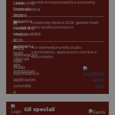
modelli di responsabilità e autonomia
Leadership Medica 2026: guidare team
clinici ad alte prestazioni
PHPSESSID
Sessio
PHP.net
AI e telemedicina nello studio
www.quotidianosanita.it
odontoiatrico: applicazioni concrete e
uso protetto
Gli speciali