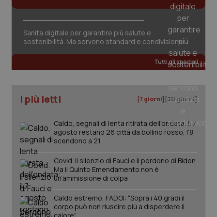
Sanità digitale per garantire più salute e
sostenibilità. Ma servono standard e condivisione
_ga_KM60CM4NPH
.quotidianosanita.it
1 anno
mes
Tutti gli speciali
I più letti
[7 giorni]
[30 giorni]
Caldo, segnali di lenta ritirata dell'ondata: il 7
agosto restano 26 città da bollino rosso, l'8
scendono a 21
Fornitore
/
Nome
Scadenza
Descrizion
Dominio
Nome
Fornitore
/
Dominio
Scadenza
Des
Covid. Il silenzio di Fauci e il perdono di Biden.
_ga_0VMQEQKQ1N
.quotidianosanita.it
1 anno 1
Questo
Ma il Quinto Emendamento non è
mese
cookie
VISITOR_INFO1_LIVE
5 mesi 4
Que
Google LLC
viene
settimane
imp
un’ammissione di colpa
.youtube.com
utilizzato
You
da Google
ten
Analytics
Caldo estremo, FADOI: “Sopra i 40 gradi il
pre
per
del
corpo può non riuscire più a disperdere il
mantener
vid
calore”
lo stato