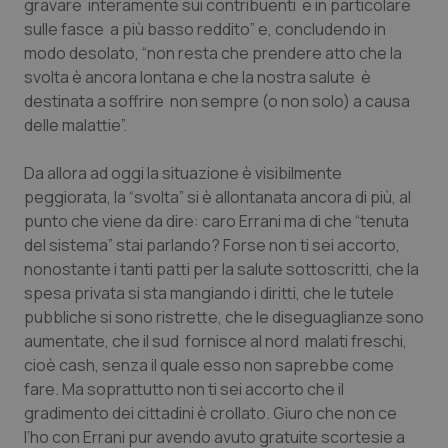
gravare interamente sui contribuenti e in particolare
sulle fasce a più basso reddito” e, concludendo in
Piemonte
HIV
modo desolato, “non resta che prendere atto che la
svolta è ancora lontana e che la nostra salute è
Provincia Autonoma di Bolzano
Infezioni & Febbre
destinata a soffrire non sempre (o non solo) a causa
delle malattie”.
Provincia Autonoma di Trento
Ipertensione & Scompenso
Da allora ad oggi la situazione è visibilmente
Puglia
Malattie rare
peggiorata, la “svolta” si è allontanata ancora di più, al
punto che viene da dire: caro Errani ma di che “tenuta
Sardegna
Malattia di Crohn & Rettocolite Ulcerosa
del sistema” stai parlando? Forse non ti sei accorto,
nonostante i tanti patti per la salute sottoscritti, che la
spesa privata si sta mangiando i diritti, che le tutele
Sicilia
Neuroscienze & patologie neurodegenerative
pubbliche si sono ristrette, che le diseguaglianze sono
aumentate, che il sud fornisce al nord malati freschi,
Toscana
Obesità
cioè cash, senza il quale esso non saprebbe come
fare. Ma soprattutto non ti sei accorto che il
Umbria
Oftalmologia
gradimento dei cittadini è crollato. Giuro che non ce
l’ho con Errani pur avendo avuto gratuite scortesie a