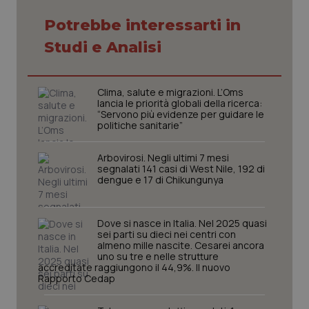
Potrebbe interessarti in
Studi e Analisi
CookieScriptConsent
5 mesi
CookieScript
settim
www.quotidianosanita.it
Clima, salute e migrazioni. L’Oms
lancia le priorità globali della ricerca:
“Servono più evidenze per guidare le
politiche sanitarie”
Arbovirosi. Negli ultimi 7 mesi
segnalati 141 casi di West Nile, 192 di
dengue e 17 di Chikungunya
Dove si nasce in Italia. Nel 2025 quasi
sei parti su dieci nei centri con
tracking-sites-ironfish-
www.quotidianosanita.it
4
almeno mille nascite. Cesarei ancora
tracking-enable
settim
uno su tre e nelle strutture
2 gior
accreditate raggiungono il 44,9%. Il nuovo
Rapporto Cedap