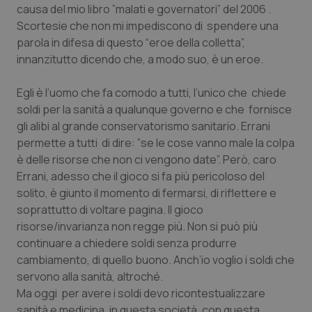
Valle D’Aosta
Oncodermatologia
causa del mio libro ”malati e governatori” del 2006 .
Scortesie che non mi impediscono di spendere una
Veneto
Oncoematologia
parola in difesa di questo “eroe della colletta”,
innanzitutto dicendo che, a modo suo, è un eroe.
Oncologia & Nutrizione
Egli è l’uomo che fa comodo a tutti, l’unico che chiede
soldi per la sanità a qualunque governo e che fornisce
Psoriasi & pelle
gli alibi al grande conservatorismo sanitario. Errani
permette a tutti di dire: ”se le cose vanno male la colpa
Quotidiano Cardiologia
è delle risorse che non ci vengono date”. Però, caro
Errani, adesso che il gioco si fa più pericoloso del
Quotidiano Chirurgia
solito, è giunto il momento di fermarsi, di riflettere e
soprattutto di voltare pagina. Il gioco
Quotidiano Oncologia
risorse/invarianza non regge più. Non si può più
continuare a chiedere soldi senza produrre
Quotidiano Pediatria
cambiamento, di quello buono. Anch’io voglio i soldi che
servono alla sanità, altroché.
Rene & patologie urogenitali
Ma oggi per avere i soldi devo ricontestualizzare
sanità e medicina, in questa società, con questa