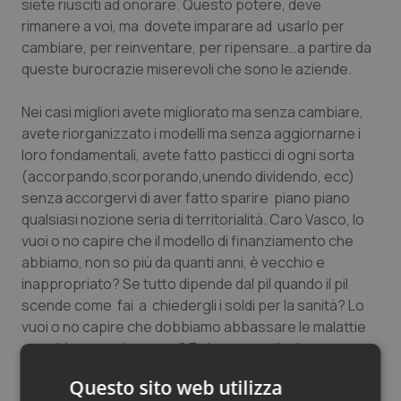
siete riusciti ad onorare. Questo potere, deve
rimanere a voi, ma dovete imparare ad usarlo per
cambiare, per reinventare, per ripensare…a partire da
queste burocrazie miserevoli che sono le aziende.
Nei casi migliori avete migliorato ma senza cambiare,
avete riorganizzato i modelli ma senza aggiornarne i
loro fondamentali, avete fatto pasticci di ogni sorta
(accorpando,scorporando,unendo dividendo, ecc)
senza accorgervi di aver fatto sparire piano piano
qualsiasi nozione seria di territorialità. Caro Vasco, lo
vuoi o no capire che il modello di finanziamento che
abbiamo, non so più da quanti anni, è vecchio e
inappropriato? Se tutto dipende dal pil quando il pil
scende come fai a chiedergli i soldi per la sanità? Lo
vuoi o no capire che dobbiamo abbassare le malattie
per abbassare la spesa? E che se continuiamo a
tagliare sui servizi senza tagliare (si fa per dire) i malati
Questo sito web utilizza
quei malati aumenteranno di numero prendendo