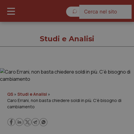
Venerdì 7 Agosto 2026
Studi e Analisi
Studi e Analisi
Cronache
QS
»
Studi e Analisi
»
Caro Errani, non basta chiedere soldi in più. C’è bisogno di
Governo e Parlamento
cambiamento
Regioni e Asl
Lavoro e Professioni