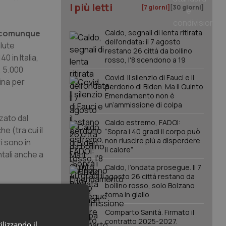
I più letti
[7 giorni]
[30 giorni]
he comunque
Caldo, segnali di lenta ritirata
dell'ondata: il 7 agosto
alute
restano 26 città da bollino
0 in Italia,
rosso, l'8 scendono a 19
, 5.000
Covid. Il silenzio di Fauci e il
cina per
perdono di Biden. Ma il Quinto
Emendamento non è
un’ammissione di colpa
zato dal
Caldo estremo, FADOI:
e (tra cui il
“Sopra i 40 gradi il corpo può
non riuscire più a disperdere
i sono in
il calore”
tali anche a
Caldo, l’ondata prosegue. Il 7
agosto 26 città restano da
bollino rosso, solo Bolzano
mondo; sono
torna in giallo
cercatori
Comparto Sanità. Firmato il
omi di ansia
contratto 2025-2027.
ilizzando il