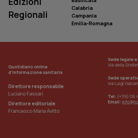
Edizioni
Basilicata
Calabria
tracking-sites-
Regionali
ironfish-tracking-
Campania
named-enable
Emilia-Romagna
Sede legale e
Via della Stell
Quotidiano online
d'informazione sanitaria
Sede operati
Via Luigi Galva
Direttore responsabile
Luciano Fassari
Tel:
(+39) 06 
Email:
info@h
Direttore editoriale
Francesco Maria Avitto