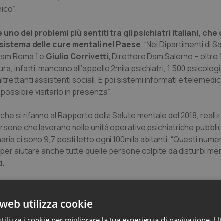
ico”.
 uno dei problemi più sentiti tra gli psichiatri italiani, c
l sistema delle cure mentali nel Paese
. “Nei Dipartimenti di S
 Dsm Roma 1 e
Giulio Corrivetti,
Direttore Dsm Salerno – oltre 14
ra, infatti, mancano all’appello 2mila psichiatri, 1.500 psicologi
 altrettanti assistenti sociali. E poi sistemi informati e telemedi
ossibile visitarlo in presenza”.
che si rifanno al Rapporto della Salute mentale del 2018, realiz
persone che lavorano nelle unità operative psichiatriche pubblich
naria ci sono 9,7 posti letto ogni 100mila abitanti. “Questi numer
per aiutare anche tutte quelle persone colpite da disturbi men
i.
rdello pesantissimo sulla salute mentale in tutti i paesi del 
o appena pubblicato sulla rivista
Globalization and Health
da ri
web utilizza cookie
ione a Bordeaux. La percentuale di persone che presentano sint
ilizza i cookie per migliorare la tua esperienza di navigazione. Ut