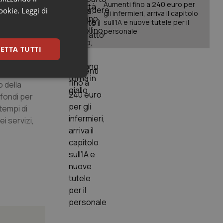
8%. Il
Aumenti fino a 240 euro per
cookie.
Leggi di
gli infermieri, arriva il capitolo
sull'IA e nuove tutele per il
personale
ETTA TUTTI
keting
 della
 fondi per
tempi di
i servizi,
igazione sulle pagine
kie.
er memorizzare le
utente per la loro
 dati sul consenso