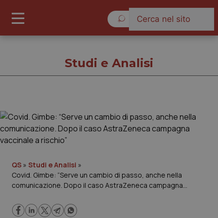
Venerdì 7 Agosto 2026
Studi e Analisi
Studi e Analisi
Cronache
Governo e Parlamento
QS
»
Studi e Analisi
»
Covid. Gimbe: “Serve un cambio di passo, anche nella
comunicazione. Dopo il caso AstraZeneca campagna
Regioni e Asl
vaccinale a rischio”
Lavoro e Professioni