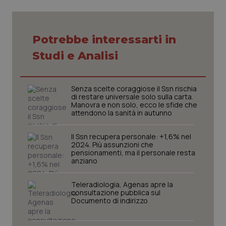
Potrebbe interessarti in
CookieScriptConsent
5 mesi
CookieScript
Studi e Analisi
settim
www.quotidianosanita.it
Senza scelte coraggiose il Ssn rischia
di restare universale solo sulla carta.
Manovra e non solo, ecco le sfide che
attendono la sanità in autunno
Il Ssn recupera personale: +1,6% nel
2024. Più assunzioni che
pensionamenti, ma il personale resta
anziano
tracking-sites-ironfish-
www.quotidianosanita.it
4
Teleradiologia, Agenas apre la
tracking-enable
settim
2 gior
consultazione pubblica sul
Documento di indirizzo