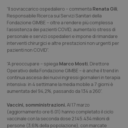
Salute orale & impianti
“Il sovraccarico ospedaliero – commenta
Renata Gili
,
Responsabile Ricerca sui Servizi Sanitari della
Sangue & coagulazione
Fondazione GIMBE – oltre a rendere più complessa
l’assistenza dei pazienti COVID, aumenta lo stress di
Tiroide
personale e servizi ospedalieri e impone di rimandare
interventi chirurgici e altre prestazioni non urgenti per
pazienti non COVID”.
Tumore al seno
“A preoccupare – spiega
Marco Mosti
, Direttore
Tumore ovarico
Operativo della Fondazione GIMBE – è anche il trend in
continua ascesa dei nuovi ingressi giornalieri in terapia
Tumori del Polmone & Testa Collo
intensiva: in 4 settimane la media mobile a 7 giorni è
aumentata del 94,2%, passando da 134 a 260”.
Tumori gastrointestinali
Vaccini, somministrazioni.
Al 17 marzo
Ulcera & Reflusso
(aggiornamento ore 6.01) hanno completato il ciclo
vaccinale con la seconda dose 2.145.434 milioni di
Vaccini
persone (3,6% della popolazione), con marcate