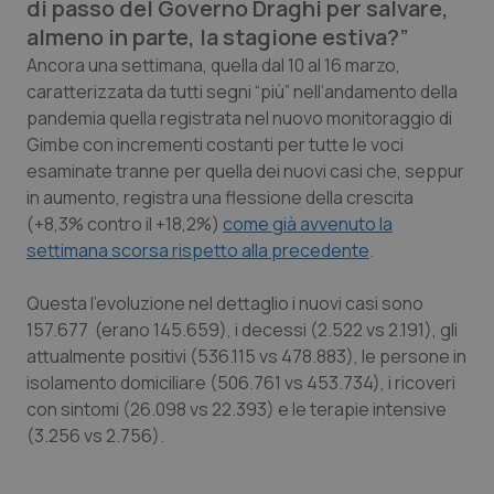
di passo del Governo Draghi per salvare,
Calabria
Asma & BPCO
almeno in parte, la stagione estiva?”
Ancora una settimana, quella dal 10 al 16 marzo,
Campania
Car-T
caratterizzata da tutti segni “più” nell’andamento della
pandemia quella registrata nel nuovo monitoraggio di
Emilia-Romagna
Colesterolo & coronaropatie
Gimbe con incrementi costanti per tutte le voci
esaminate tranne per quella dei nuovi casi che, seppur
Friuli Venezia Giulia
Dermatite Atopica
in aumento, registra una flessione della crescita
(+8,3% contro il +18,2%)
come già avvenuto la
Lazio
Diabete & glucometri
settimana scorsa rispetto alla precedente
.
Liguria
Disturbi dell’umore
Questa l’evoluzione nel dettaglio i nuovi casi sono
157.677 (erano 145.659), i decessi (2.522 vs 2.191), gli
attualmente positivi (536.115 vs 478.883), le persone in
Lombardia
Dolore
isolamento domiciliare (506.761 vs 453.734), i ricoveri
con sintomi (26.098 vs 22.393) e le terapie intensive
Marche
Donna & Salute
(3.256 vs 2.756).
Molise
Epatiti