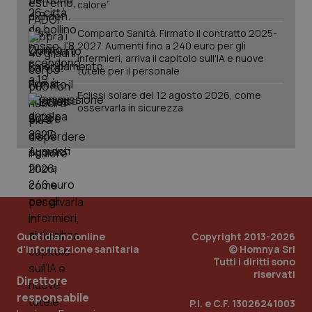
lo stato
calore”
inco
della
può
sessione.
det
Comparto Sanità. Firmato il contratto 2025-
vis
web
2027. Aumenti fino a 240 euro per gli
uti
infermieri, arriva il capitolo sull'IA e nuove
nuo
tutele per il personale
ver
dell
You
Eclissi solare del 12 agosto 2026, come
osservarla in sicurezza
__Secure-YNID
.youtube.com
5 mesi 4
Que
settimane
imp
You
ten
pre
del
vid
inco
può
det
vis
web
uti
Quotidiano online
Copyright 2013-2026
nuo
d'informazione sanitaria
© Homnya Srl
ver
dell
Tutti i diritti sono
You
riservati
Direttore
YSC
Sessione
Que
Google LLC
responsabile
imp
.youtube.com
P.I. e C.F. 13026241003
You