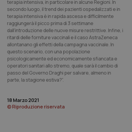
terapia intensiva, in particolare in alcune Regioni. In
secondo luogo, il trend dei pazienti ospedalizzati e in
terapia intensiva è in rapida ascesa e difficilmente
Necessari
Statistici
Marketing
raggiungerà il picco prima di 3 settimane
dall’introduzione delle nuove misure restrittive. Infine, i
I cookie necessari contribuiscono a rendere fruibile il
sito web abilitandone funzionalità di base quali la
ritardi delle forniture vaccinali e il caso AstraZeneca
navigazione sulle pagine e l'accesso alle aree
allontanano gli effetti della campagna vaccinale. In
protette del sito. Il sito web non è in grado di
funzionare correttamente senza questi cookie.
questo scenario, con una popolazione
Nome
Fornitore
/
Dominio
Scaden
psicologicamente ed economicamente sfiancata e
operatori sanitari allo stremo, quale sarà il cambio di
VISITOR_PRIVACY_METADATA
5 mesi
YouTube
settim
.youtube.com
passo del Governo Draghi per salvare, almeno in
parte, la stagione estiva?”.
18 Marzo 2021
© Riproduzione riservata