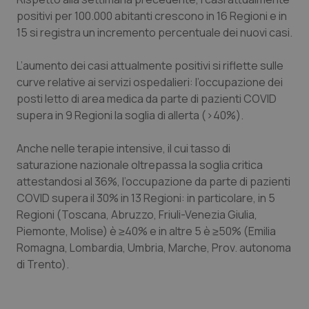
Valle D’Aosta
Oncodermatologia
positivi per 100.000 abitanti crescono in 16 Regioni e in
15 si registra un incremento percentuale dei nuovi casi.
Veneto
Oncoematologia
L’aumento dei casi attualmente positivi si riflette sulle
Oncologia & Nutrizione
curve relative ai servizi ospedalieri: l’occupazione dei
posti letto di area medica da parte di pazienti COVID
Psoriasi & pelle
supera in 9 Regioni la soglia di allerta (>40%).
Quotidiano Cardiologia
Anche nelle terapie intensive, il cui tasso di
saturazione nazionale oltrepassa la soglia critica
Quotidiano Chirurgia
attestandosi al 36%, l’occupazione da parte di pazienti
COVID supera il 30% in 13 Regioni: in particolare, in 5
Regioni (Toscana, Abruzzo, Friuli-Venezia Giulia,
Quotidiano Oncologia
Piemonte, Molise) è ≥40% e in altre 5 è ≥50% (Emilia
Romagna, Lombardia, Umbria, Marche, Prov. autonoma
Quotidiano Pediatria
di Trento).
Rene & patologie urogenitali