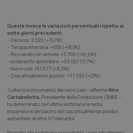
Piemonte
HIV
Provincia Autonoma di Bolzano
Infezioni & Febbre
Queste invece le variazioni percentuali rispetto ai
sette giorni precedenti:
– Decessi: 2.522 (+15,1%)
Provincia Autonoma di Trento
Ipertensione & Scompenso
– Terapia intensiva: +500 (+18,1%)
– Ricoverati con sintomi: +3.705 (+16,5%)
Puglia
Malattie rare
– Isolamento domiciliare: +53.027 (11,7%)
– Nuovi casi: 157.677 (+8,3%)
Sardegna
Malattia di Crohn & Rettocolite Ulcerosa
– Casi attualmente positivi: +57.232 (+12%)
Sicilia
Neuroscienze & patologie neurodegenerative
“L’ulteriore incremento dei nuovi casi – afferma
Nino
Cartabellotta
, Presidente della Fondazione GIMBE –
Toscana
Obesità
ha determinato nell’ultima settimana la netta
espansione del bacino dei casi attualmente positivi,
Umbria
Oftalmologia
aumentato di oltre 57 mila unità”.
Rispetto alla settimana precedente, i casi attualmente