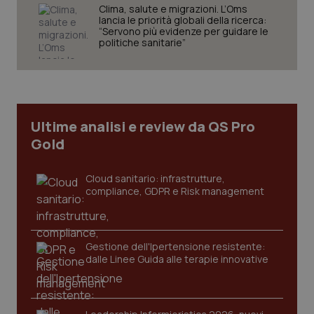
Clima, salute e migrazioni. L’Oms
tracking-sites-ironfish-
www.quotidianosanita.it
4
lancia le priorità globali della ricerca:
session-id
settim
“Servono più evidenze per guidare le
2 gior
politiche sanitarie”
_ga
1 anno
Google LLC
mes
.quotidianosanita.it
Ultime analisi e review da QS Pro
Gold
Cloud sanitario: infrastrutture,
compliance, GDPR e Risk management
Gestione dell'Ipertensione resistente:
dalle Linee Guida alle terapie innovative