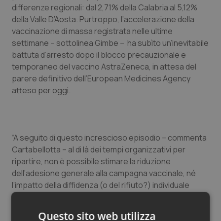
differenze regionali: dal 2,71% della Calabria al 5,12%
della Valle D’Aosta. Purtroppo, l’accelerazione della
vaccinazione di massa registrata nelle ultime
settimane – sottolinea Gimbe – ha subìto un’inevitabile
battuta d’arresto dopo il blocco precauzionale e
temporaneo del vaccino AstraZeneca, in attesa del
parere definitivo dell’
European Medicines Agency
atteso per oggi.
“A seguito di questo increscioso episodio – commenta
Cartabellotta – al di là dei tempi organizzativi per
ripartire, non è possibile stimare la riduzione
dell’adesione generale alla campagna vaccinale, né
l’impatto della diffidenza (o del rifiuto?) individuale
rispetto al vaccino AstraZeneca. Un effetto
boomerang generato da una comunicazione
Questo sito web utilizza
istituzionale frammentata e non lineare, frutto di una