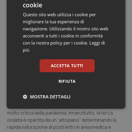
cookie
decisione impulsiva più politica che scientifica”.
Questo sito web utilizza i cookie per
Nel frattempo, rispetto alla protezione dei più fragili,
migliorare la tua esperienza di
degli oltre 4,4 milioni di over 80, 1.258.139 (28,5%)
navigazione. Utilizzando il nostro sito web
hanno ricevuto solo la prima dose di vaccino e 469.783
acconsenti a tutti i cookie in conformità
(10,6%) hanno completato il ciclo vaccinale con
con la nostra policy per i cookie.
Leggi di
rilevanti differenze regionali.
più
“Numeri in crescita – commenta Gili – ma ancora troppo
ACCETTA TUTTI
esigui per osservare risultati tangibili in termini di
riduzione di ospedalizzazioni e decessi nella fascia di
RIFIUTA
età più colpita dalla COVID-19”.
MOSTRA DETTAGLI
“Tre ragionevoli certezze – conclude Cartabellotta –
documentano che stiamo attraversando una fase
Necessari
Statistici
Marketing
molto critica della pandemia. Innanzitutto, la terza
ondata è ripartita da un “altopiano” determinando la
rapida saturazione di posti letto in area medica e