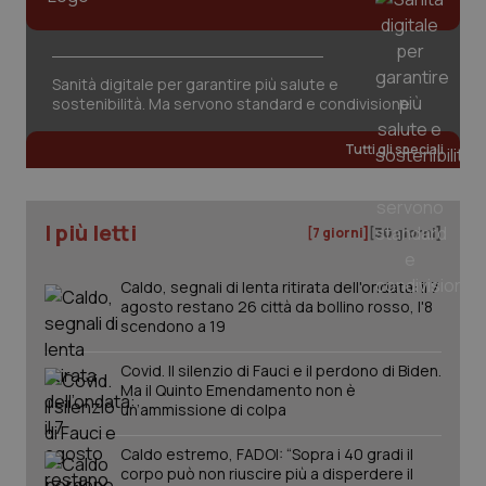
Sanità digitale per garantire più salute e
sostenibilità. Ma servono standard e condivisione
_ga_KM60CM4NPH
.quotidianosanita.it
1 anno
mes
Tutti gli speciali
I più letti
[7 giorni]
[30 giorni]
Caldo, segnali di lenta ritirata dell'ondata: il 7
agosto restano 26 città da bollino rosso, l'8
Fornitore
/
scendono a 19
Nome
Scadenza
Descrizion
Dominio
Nome
Fornitore
/
Dominio
Scadenza
Des
Covid. Il silenzio di Fauci e il perdono di Biden.
_ga_0VMQEQKQ1N
.quotidianosanita.it
1 anno 1
Questo
mese
cookie
VISITOR_INFO1_LIVE
5 mesi 4
Que
Google LLC
Ma il Quinto Emendamento non è
viene
settimane
imp
.youtube.com
un’ammissione di colpa
utilizzato
You
da Google
ten
Analytics
pre
Caldo estremo, FADOI: “Sopra i 40 gradi il
per
del
corpo può non riuscire più a disperdere il
mantener
vid