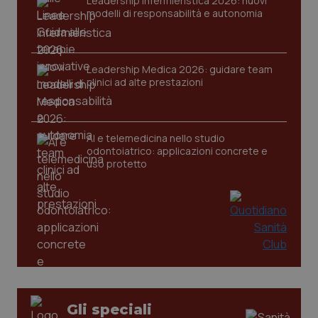
Leadership Infermieristica 2026: nuovi
modelli di responsabilità e autonomia
Leadership Medica 2026: guidare team
clinici ad alte prestazioni
PHPSESSID
Sessio
PHP.net
AI e telemedicina nello studio
www.quotidianosanita.it
odontoiatrico: applicazioni concrete e
uso protetto
Gli speciali