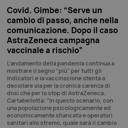
Covid. Gimbe: “Serve un
Scienza e Farmaci
cambio di passo, anche nella
comunicazione. Dopo il caso
Studi e Analisi
AstraZeneca campagna
Lettere al direttore
vaccinale a rischio”
Edizioni Regionali
L'andamento della pandemia continua a
mostrare il segno "più" per tutti gli
QS Pro
indicatori e la vaccinazione stenta a
decollare sia per la cronica carenza di
Professionisti Sanitari.AI
dosi che per lo stop di AstraZeneca.
Cartabellotta: “In questo scenario, con
Abruzzo
QS Pro Gold
una popolazione psicologicamente ed
economicamente sfiancata e operatori
QS Club
Newsletter
Basilicata
Artrite & artrosi
sanitari allo stremo, quale sarà il cambio