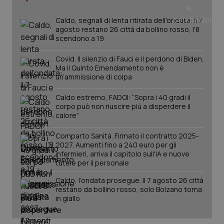
_ga
1 anno
Google LLC
mes
.quotidianosanita.it
Caldo, segnali di lenta ritirata dell'ondata: il 7
agosto restano 26 città da bollino rosso, l'8
scendono a 19
Covid. Il silenzio di Fauci e il perdono di Biden.
Ma il Quinto Emendamento non è
un’ammissione di colpa
Caldo estremo, FADOI: “Sopra i 40 gradi il
corpo può non riuscire più a disperdere il
calore”
Comparto Sanità. Firmato il contratto 2025-
2027. Aumenti fino a 240 euro per gli
infermieri, arriva il capitolo sull'IA e nuove
tutele per il personale
Caldo, l’ondata prosegue. Il 7 agosto 26 città
restano da bollino rosso, solo Bolzano torna
in giallo