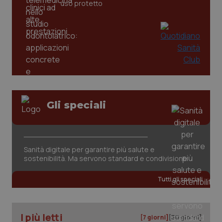
settim
www.quotidianosanita.it
uso protetto
Gli speciali
tracking-sites-ironfish-
www.quotidianosanita.it
4
tracking-enable
settim
2 gior
Sanità digitale per garantire più salute e
sostenibilità. Ma servono standard e condivisione
tracking-sites-ironfish-
www.quotidianosanita.it
4
Tutti gli speciali
session-id
settim
2 gior
I più letti
[7 giorni]
[30 giorni]