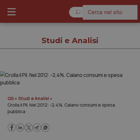
Sabato 8 Agosto 2026
Studi e Analisi
Studi e Analisi
Cronache
QS
»
Studi e Analisi
»
Crolla il Pil. Nel 2012: -2,4%. Calano consumi e spesa
Governo e Parlamento
pubblica
Regioni e Asl
Lavoro e Professioni