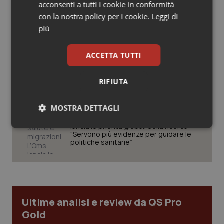
acconsenti a tutti i cookie in conformità
Salute orale & impianti
con la nostra policy per i cookie.
Leggi di
Il Ssn recupera personale: +1,6% nel
più
2024. Più assunzioni che
Sangue & coagulazione
pensionamenti, ma il personale resta
anziano
ACCETTA TUTTI
Tiroide
Teleradiologia, Agenas apre la
consultazione pubblica sul
RIFIUTA
Documento di indirizzo
Tumore al seno
MOSTRA DETTAGLI
Tumore ovarico
Clima, salute e migrazioni. L’Oms
lancia le priorità globali della ricerca:
Necessari
Statistici
Marketing
“Servono più evidenze per guidare le
Tumori del Polmone & Testa Collo
politiche sanitarie”
Tumori gastrointestinali
Ulcera & Reflusso
Ultime analisi e review da QS Pro
Necessari
Statistici
Marketing
Gold
Vaccini
I cookie necessari contribuiscono a rendere fruibile il