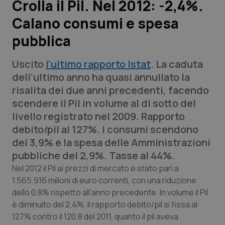
Crolla il Pil. Nel 2012: -2,4%.
Calano consumi e spesa
Scienza e Farmaci
pubblica
Studi e Analisi
Uscito
l'ultimo rapporto Istat
. La caduta
Lettere al direttore
dell’ultimo anno ha quasi annullato la
risalita dei due anni precedenti, facendo
Edizioni Regionali
scendere il Pil in volume al di sotto del
livello registrato nel 2009. Rapporto
QS Pro
debito/pil al 127%. I consumi scendono
del 3,9% e la spesa delle Amministrazioni
Professionisti Sanitari.AI
pubbliche del 2,9%. Tasse al 44%.
Nel 2012 il Pil ai prezzi di mercato è stato pari a
Abruzzo
QS Pro Gold
1.565.916 milioni di euro correnti, con una riduzione
dello 0,8% rispetto all'anno precedente. In volume il Pil
QS Club
Newsletter
è diminuito del 2,4%. Il rapporto debito/pil si fissa al
Basilicata
Artrite & artrosi
127% contro il 120,8 del 2011, quanto il pil aveva