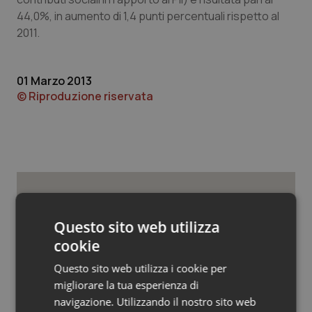
Valle D’Aosta
Oncodermatologia
44,0%, in aumento di 1,4 punti percentuali rispetto al
2011.
Veneto
Oncoematologia
Oncologia & Nutrizione
01 Marzo 2013
© Riproduzione riservata
Psoriasi & pelle
Quotidiano Cardiologia
Quotidiano Chirurgia
Potrebbe interessarti in
Quotidiano Oncologia
Questo sito web utilizza
Studi e Analisi
cookie
Quotidiano Pediatria
Questo sito web utilizza i cookie per
Senza scelte coraggiose il Ssn rischia
migliorare la tua esperienza di
di restare universale solo sulla carta.
Rene & patologie urogenitali
Manovra e non solo, ecco le sfide che
navigazione. Utilizzando il nostro sito web
attendono la sanità in autunno