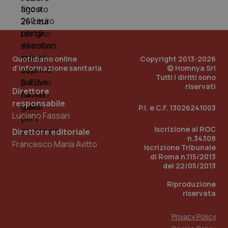
PHPSESSID
Sessio
PHP.net
www.quotidianosanita.it
Quotidiano online
Copyright 2013-2026
d'informazione sanitaria
© Homnya Srl
Tutti i diritti sono
riservati
Direttore
responsabile
P.I. e C.F. 13026241003
Luciano Fassari
Iscrizione al ROC
Direttore editoriale
n.34308
Francesco Maria Avitto
Iscrizione Tribunale
di Roma n.115/2013
del 22/05/2013
Riproduzione
riservata
Privacy Policy
_ga_KM60CM4NPH
.quotidianosanita.it
1 anno