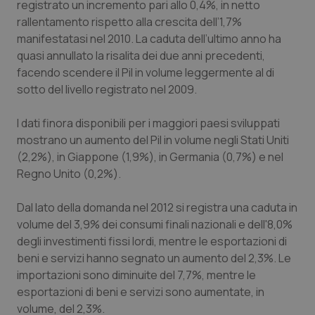
registrato un incremento pari allo 0,4%, in netto
Calabria
Asma & BPCO
rallentamento rispetto alla crescita dell’1,7%
manifestatasi nel 2010. La caduta dell’ultimo anno ha
Campania
Car-T
quasi annullato la risalita dei due anni precedenti,
facendo scendere il Pil in volume leggermente al di
Emilia-Romagna
Colesterolo & coronaropatie
sotto del livello registrato nel 2009.
Friuli Venezia Giulia
Dermatite Atopica
I dati finora disponibili per i maggiori paesi sviluppati
mostrano un aumento del Pil in volume negli Stati Uniti
Lazio
Diabete & glucometri
(2,2%), in Giappone (1,9%), in Germania (0,7%) e nel
Regno Unito (0,2%).
Liguria
Disturbi dell’umore
Dal lato della domanda nel 2012 si registra una caduta in
volume del 3,9% dei consumi finali nazionali e dell'8,0%
Lombardia
Dolore
degli investimenti fissi lordi, mentre le esportazioni di
beni e servizi hanno segnato un aumento del 2,3%. Le
Marche
Donna & Salute
importazioni sono diminuite del 7,7%, mentre le
esportazioni di beni e servizi sono aumentate, in
Molise
Epatiti
volume, del 2,3%.