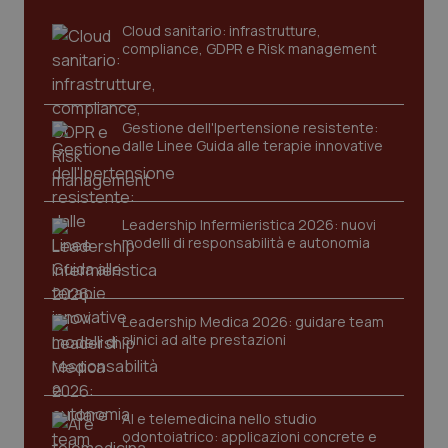
sito web abilitandone funzionalità di base quali la
navigazione sulle pagine e l'accesso alle aree
Cloud sanitario: infrastrutture,
protette del sito. Il sito web non è in grado di
compliance, GDPR e Risk management
funzionare correttamente senza questi cookie.
Nome
Fornitore
/
Dominio
Scaden
VISITOR_PRIVACY_METADATA
5 mesi
YouTube
settim
Gestione dell'Ipertensione resistente:
.youtube.com
dalle Linee Guida alle terapie innovative
Leadership Infermieristica 2026: nuovi
modelli di responsabilità e autonomia
Leadership Medica 2026: guidare team
clinici ad alte prestazioni
AI e telemedicina nello studio
CookieScriptConsent
5 mesi
odontoiatrico: applicazioni concrete e
CookieScript