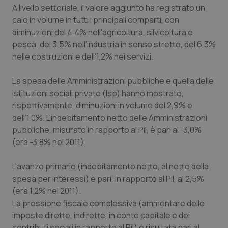
A livello settoriale, il valore aggiunto ha registrato un
Piemonte
HIV
calo in volume in tutti i principali comparti, con
diminuzioni del 4,4% nell'agricoltura, silvicoltura e
Provincia Autonoma di Bolzano
Infezioni & Febbre
pesca, del 3,5% nell'industria in senso stretto, del 6,3%
nelle costruzioni e dell'1,2% nei servizi.
Provincia Autonoma di Trento
Ipertensione & Scompenso
La spesa delle Amministrazioni pubbliche e quella delle
Istituzioni sociali private (Isp) hanno mostrato,
Puglia
Malattie rare
rispettivamente, diminuzioni in volume del 2,9% e
dell’1,0%. L'indebitamento netto delle Amministrazioni
Sardegna
Malattia di Crohn & Rettocolite Ulcerosa
pubbliche, misurato in rapporto al Pil, è pari al -3,0%
(era -3,8% nel 2011).
Sicilia
Neuroscienze & patologie neurodegenerative
L'avanzo primario (indebitamento netto, al netto della
Toscana
Obesità
spesa per interessi) è pari, in rapporto al Pil, al 2,5%
(era 1,2% nel 2011).
Umbria
Oftalmologia
La pressione fiscale complessiva (ammontare delle
imposte dirette, indirette, in conto capitale e dei
contributi sociali in rapporto al Pil) è risultata pari al