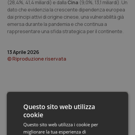
Valle D’Aosta
Oncodermatologia
(28,4%, 41,4 miliardi) e dalla
Cina
(9,0%, 13,1 miliardi). Un
dato che evidenzia la crescente dipendenza europea
Veneto
Oncoematologia
dai principi attivi di origine cinese, una vulnerabilità già
emersa durante la pandemia e che continua a
rappresentare una sfida strategica per il continente.
Oncologia & Nutrizione
Psoriasi & pelle
13 Aprile 2026
© Riproduzione riservata
Quotidiano Cardiologia
Quotidiano Chirurgia
Quotidiano Oncologia
Questo sito web utilizza
Potrebbe interessarti in
Quotidiano Pediatria
cookie
Studi e Analisi
Questo sito web utilizza i cookie per
Rene & patologie urogenitali
migliorare la tua esperienza di