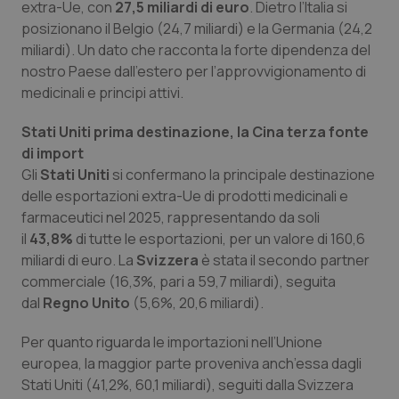
extra-Ue, con
27,5 miliardi di euro
. Dietro l’Italia si
posizionano il Belgio (24,7 miliardi) e la Germania (24,2
Piemonte
HIV
miliardi). Un dato che racconta la forte dipendenza del
nostro Paese dall’estero per l’approvvigionamento di
Provincia Autonoma di Bolzano
Infezioni & Febbre
medicinali e principi attivi.
Provincia Autonoma di Trento
Ipertensione & Scompenso
Stati Uniti prima destinazione, la Cina terza fonte
di import
Puglia
Malattie rare
Gli
Stati Uniti
si confermano la principale destinazione
delle esportazioni extra-Ue di prodotti medicinali e
Sardegna
Malattia di Crohn & Rettocolite Ulcerosa
farmaceutici nel 2025, rappresentando da soli
il
43,8%
di tutte le esportazioni, per un valore di 160,6
miliardi di euro. La
Svizzera
è stata il secondo partner
Sicilia
Neuroscienze & patologie neurodegenerative
commerciale (16,3%, pari a 59,7 miliardi), seguita
dal
Regno Unito
(5,6%, 20,6 miliardi).
Toscana
Obesità
Per quanto riguarda le importazioni nell’Unione
Umbria
Oftalmologia
europea, la maggior parte proveniva anch’essa dagli
Stati Uniti (41,2%, 60,1 miliardi), seguiti dalla Svizzera