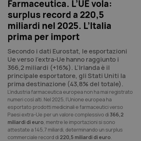
Farmaceutica. L’UE vola:
surplus record a 220,5
Scienza e Farmaci
miliardi nel 2025. L’Italia
Studi e Analisi
prima per import
Lettere al direttore
Secondo i dati Eurostat, le esportazioni
Ue verso l'extra-Ue hanno raggiunto i
Edizioni Regionali
366,2 miliardi (+16%). L'Irlanda è il
principale esportatore, gli Stati Uniti la
QS Pro
prima destinazione (43,8% del totale).
L’industria farmaceutica europea non ha mai registrato
Professionisti Sanitari.AI
numeri così alti. Nel 2025, l’Unione europea ha
esportato prodotti medicinali e farmaceutici verso
Abruzzo
QS Pro Gold
Paesi extra-Ue per un valore complessivo di
366,2
miliardi di euro
, mentre le importazioni si sono
QS Club
Newsletter
Basilicata
Artrite & artrosi
attestate a 145,7 miliardi, determinando un surplus
commerciale record di
220,5 miliardi di euro
.