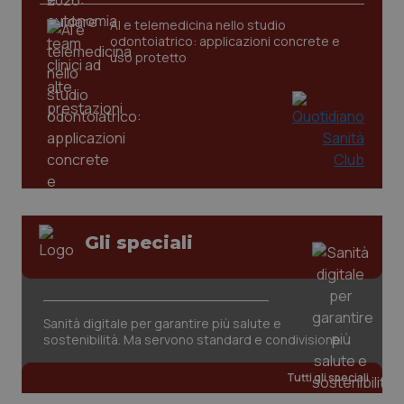
CookieScriptConsent
5 mesi
CookieScript
AI e telemedicina nello studio
settim
www.quotidianosanita.it
odontoiatrico: applicazioni concrete e
uso protetto
Gli speciali
tracking-sites-ironfish-
www.quotidianosanita.it
4
tracking-enable
settim
2 gior
Sanità digitale per garantire più salute e
sostenibilità. Ma servono standard e condivisione
tracking-sites-ironfish-
www.quotidianosanita.it
4
session-id
settim
2 gior
Tutti gli speciali