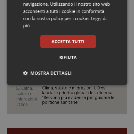
Senza scelte coraggiose il Ssn rischia
navigazione. Utilizzando il nostro sito web
Salute orale & impianti
di restare universale solo sulla carta.
acconsenti a tutti i cookie in conformità
Manovra e non solo, ecco le sfide che
attendono la sanità in autunno
con la nostra policy per i cookie.
Leggi di
Sangue & coagulazione
più
Il Ssn recupera personale: +1,6% nel
2024. Più assunzioni che
Tiroide
pensionamenti, ma il personale resta
ACCETTA TUTTI
anziano
Tumore al seno
RIFIUTA
Teleradiologia, Agenas apre la
consultazione pubblica sul
Tumore ovarico
Documento di indirizzo
MOSTRA DETTAGLI
Tumori del Polmone & Testa Collo
Necessari
Statistici
Marketing
Clima, salute e migrazioni. L’Oms
lancia le priorità globali della ricerca:
“Servono più evidenze per guidare le
Tumori gastrointestinali
politiche sanitarie”
Ulcera & Reflusso
Necessari
Statistici
Marketing
Vaccini