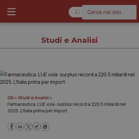
Venerdì 7 Agosto 2026
Studi e Analisi
Studi e Analisi
Cronache
QS
»
Studi e Analisi
»
Farmaceutica. L’UE vola: surplus record a 220,5 miliardi nel
Governo e Parlamento
2025. L’Italia prima per import
Regioni e Asl
Lavoro e Professioni