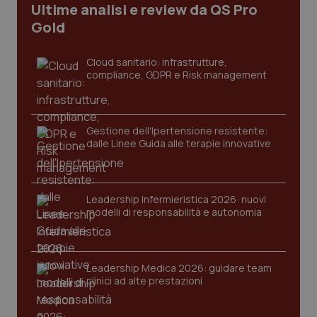
Ultime analisi e review da QS Pro
I cookie necessari contribuiscono a rendere fruibile il
Gold
sito web abilitandone funzionalità di base quali la
navigazione sulle pagine e l'accesso alle aree
protette del sito. Il sito web non è in grado di
funzionare correttamente senza questi cookie.
Cloud sanitario: infrastrutture,
compliance, GDPR e Risk management
Nome
Fornitore
/
Dominio
Scaden
VISITOR_PRIVACY_METADATA
5 mesi
YouTube
settim
.youtube.com
Gestione dell'Ipertensione resistente:
dalle Linee Guida alle terapie innovative
Leadership Infermieristica 2026: nuovi
modelli di responsabilità e autonomia
Leadership Medica 2026: guidare team
clinici ad alte prestazioni