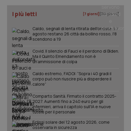
I più letti
_ga
1 anno
Google LLC
[7 giorni]
[30 giorni]
mes
.quotidianosanita.it
Caldo, segnali di lenta ritirata dell'ondata: il 7
agosto restano 26 città da bollino rosso, l'8
scendono a 19
Covid. Il silenzio di Fauci e il perdono di Biden.
Ma il Quinto Emendamento non è
un’ammissione di colpa
Caldo estremo, FADOI: “Sopra i 40 gradi il
corpo può non riuscire più a disperdere il
calore”
Comparto Sanità. Firmato il contratto 2025-
2027. Aumenti fino a 240 euro per gli
infermieri, arriva il capitolo sull'IA e nuove
tutele per il personale
Eclissi solare del 12 agosto 2026, come
osservarla in sicurezza