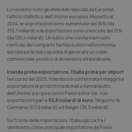
Calabria
Asma & BPCO
Lo rendono noto gli ultimi dati rilasciati da Eurostat,
l’ufficio statistico dell’Unione europea. Rispetto al
Campania
Car-T
2024, le esportazioni sono aumentate del 16% (da
315,7 miliardi) e le importazioni sono cresciute del 21%
Emilia-Romagna
Colesterolo & coronaropatie
(da 120,4 miliardi). Un balzo che conferma il ruolo
centrale del comparto farmaceutico nell’economia
Friuli Venezia Giulia
Dermatite Atopica
europea e la sua capacità di generare un saldo
commerciale positivo di dimensioni straordinarie.
Lazio
Diabete & glucometri
Irlanda prima esportatrice, l’Italia prima per import
Nel corso del 2025, l’Irlanda si è confermata il maggiore
Liguria
Disturbi dell’umore
esportatore di prodotti medicinali e farmaceutici
dell’Unione europea verso Paesi extra-Ue, con
Lombardia
Dolore
esportazioni pari a
93,8 miliardi di euro
. Seguono la
Germania (67,9 miliardi) e il Belgio (38,5 miliardi).
Marche
Donna & Salute
Sul fronte delle importazioni, l’Italia spicca tra i
Molise
Epatiti
Ventisette come principale importatore da Paesi