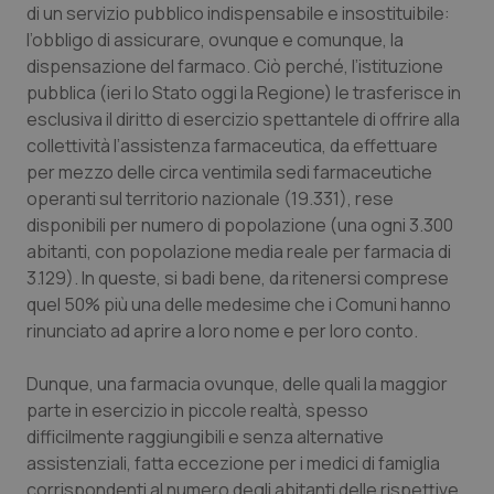
di un servizio pubblico indispensabile e insostituibile:
Piemonte
HIV
l’obbligo di assicurare, ovunque e comunque, la
dispensazione del farmaco. Ciò perché, l’istituzione
pubblica (ieri lo Stato oggi la Regione) le trasferisce in
Provincia Autonoma di Bolzano
Infezioni & Febbre
esclusiva il diritto di esercizio spettantele di offrire alla
collettività l’assistenza farmaceutica, da effettuare
Provincia Autonoma di Trento
Ipertensione & Scompenso
per mezzo delle circa ventimila sedi farmaceutiche
operanti sul territorio nazionale (19.331), rese
Puglia
Malattie rare
disponibili per numero di popolazione (una ogni 3.300
abitanti, con popolazione media reale per farmacia di
Sardegna
Malattia di Crohn & Rettocolite Ulcerosa
3.129). In queste, si badi bene, da ritenersi comprese
quel 50% più una delle medesime che i Comuni hanno
Sicilia
Neuroscienze & patologie neurodegenerative
rinunciato ad aprire a loro nome e per loro conto.
Toscana
Obesità
Dunque, una farmacia ovunque, delle quali la maggior
parte in esercizio in piccole realtà, spesso
difficilmente raggiungibili e senza alternative
Umbria
Oftalmologia
assistenziali, fatta eccezione per i medici di famiglia
corrispondenti al numero degli abitanti delle rispettive