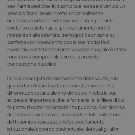
Valle D’Aosta
Oncodermatologia
sedi farmaceutiche. In quanto tale, essa è divenuta un
presidio fisso ideale in rete, universalmente
Veneto
Oncoematologia
riconosciuto idoneo ad assicurare un importante
conforto assistenziale, prioritariamente nei siti
Oncologia & Nutrizione
montani ad alta intensità demografica anziana, in
perfetta corrispondenza con la sua modalità di
Psoriasi & pelle
esercizio, costituente il presupposto su quale è stato
fondato da sempre il rilascio della prevista
Quotidiano Cardiologia
concessione pubblica.
L’unica concepita dall’ordinamento della salute, e in
Quotidiano Chirurgia
quanto tale di durata a tempo indeterminato. Una
differenza sostanziale che dimostra in tutta la sua
Quotidiano Oncologia
evidenza l’importanza che la farmacia, e la filiera di cui
fa parte, riveste nell’assistenza pubblica. Ben diversa
Quotidiano Pediatria
dal resto del sistema della salute fondato sul criterio
del trinomio autorizzazione/accreditamento
Rene & patologie urogenitali
istituzionale/accordo contrattuale, dei quali gli ultimi