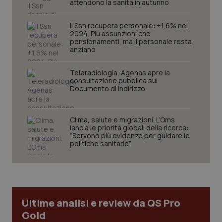
attendono la sanità in autunno
tracking-sites-ironfish-
www.quotidianosanita.it
4
tracking-enable
settim
2 gior
Il Ssn recupera personale: +1,6% nel
2024. Più assunzioni che
pensionamenti, ma il personale resta
anziano
tracking-sites-ironfish-
www.quotidianosanita.it
4
session-id
Teleradiologia, Agenas apre la
settim
2 gior
consultazione pubblica sul
Documento di indirizzo
Clima, salute e migrazioni. L’Oms
_ga
1 anno
Google LLC
lancia le priorità globali della ricerca:
mes
.quotidianosanita.it
“Servono più evidenze per guidare le
politiche sanitarie”
Ultime analisi e review da QS Pro
Gold