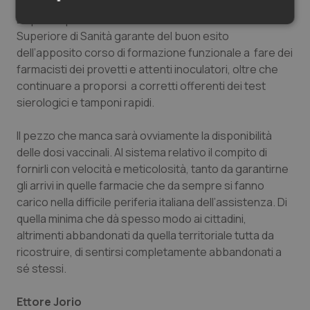
La palla è passata ora al binomio farmacisti e Istituto
Necessari
Statistici
Marketing
Superiore di Sanità garante del buon esito
dell’apposito corso di formazione funzionale a fare dei
farmacisti dei provetti e attenti inoculatori, oltre che
continuare a proporsi a corretti offerenti dei test
sierologici e tamponi rapidi.
Necessari
Statistici
Marketing
Il pezzo che manca sarà ovviamente la disponibilità
I cookie necessari contribuiscono a rendere fruibile il
delle dosi vaccinali. Al sistema relativo il compito di
sito web abilitandone funzionalità di base quali la
fornirli con velocità e meticolosità, tanto da garantirne
navigazione sulle pagine e l'accesso alle aree
protette del sito. Il sito web non è in grado di
gli arrivi in quelle farmacie che da sempre si fanno
funzionare correttamente senza questi cookie.
carico nella difficile periferia italiana dell’assistenza. Di
Nome
Fornitore
/
Dominio
Scaden
quella minima che dà spesso modo ai cittadini,
altrimenti abbandonati da quella territoriale tutta da
VISITOR_PRIVACY_METADATA
5 mesi
YouTube
settim
.youtube.com
ricostruire, di sentirsi completamente abbandonati a
sé stessi.
Ettore Jorio