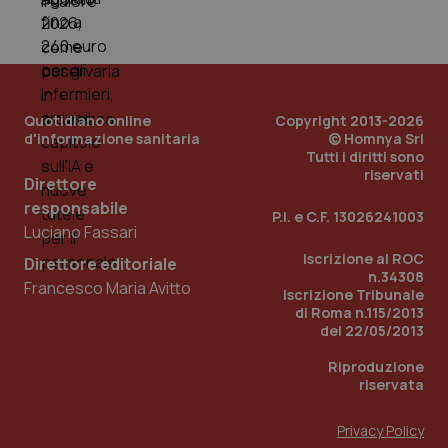
nuo
ver
dell
You
YSC
Sessione
Que
Google LLC
imp
.youtube.com
You
Quotidiano online
Copyright 2013-2026
ten
d'informazione sanitaria
© Homnya Srl
vis
vid
Tutti i diritti sono
riservati
__Secure-
.youtube.com
5 mesi 4
Que
Direttore
ROLLOUT_TOKEN
settimane
imp
responsabile
You
P.I. e C.F. 13026241003
ges
Luciano Fassari
del
e d
Iscrizione al ROC
Direttore editoriale
per
n.34308
del
Francesco Maria Avitto
ute
Iscrizione Tribunale
di Roma n.115/2013
tracking-sites-
www.quotidianosanita.it
4
Que
del 22/05/2013
ironfish-tracking-
settimane
imp
named-enable
2 giorni
dal
per 
Riproduzione
sis
riservata
sol
ute
ide
Privacy Policy
Wel