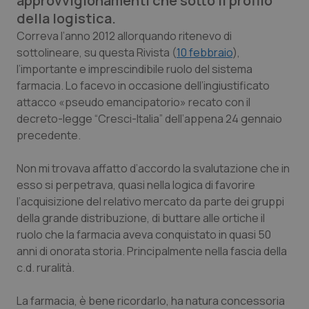
approvvigionamenti che sotto il profilo
Calabria
Asma & BPCO
della logistica.
Correva l’anno 2012 allorquando ritenevo di
Campania
Car-T
sottolineare, su questa Rivista (
10 febbraio
),
l’importante e imprescindibile ruolo del sistema
Emilia-Romagna
Colesterolo & coronaropatie
farmacia. Lo facevo in occasione dell’ingiustificato
attacco «pseudo emancipatorio» recato con il
Friuli Venezia Giulia
Dermatite Atopica
decreto-legge “Cresci-Italia” dell’appena 24 gennaio
precedente.
Lazio
Diabete & glucometri
Non mi trovava affatto d’accordo la svalutazione che in
esso si perpetrava, quasi nella logica di favorire
Liguria
Disturbi dell’umore
l’acquisizione del relativo mercato da parte dei gruppi
della grande distribuzione, di buttare alle ortiche il
Lombardia
Dolore
ruolo che la farmacia aveva conquistato in quasi 50
anni di onorata storia. Principalmente nella fascia della
Marche
Donna & Salute
c.d. ruralità.
Molise
Epatiti
La farmacia, è bene ricordarlo, ha natura concessoria