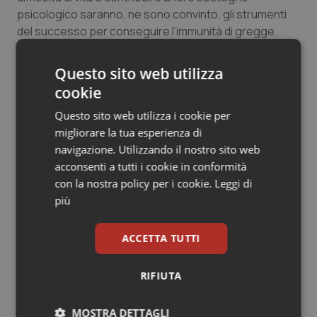
psicologico saranno, ne sono convinto, gli strumenti
del successo per conseguire l’immunità di gregge.
Un ruolo, dunque, che va ben oltre la sintesi della
Questo sito web utilizza
“farmacia dei servizi”, attesa l’esigenza che ci sarà negli
cookie
anni di rendere ricorrente e generalizzata la pratica
vaccinale a sessanta milioni di cittadini, in gran parte
Questo sito web utilizza i cookie per
ubicati in centro montani-collinari, ben lontani dai centri
migliorare la tua esperienza di
urbani. Una mission che pretenderebbe la farmacia,
navigazione. Utilizzando il nostro sito web
prescindendo dal suo essere una attività
acconsenti a tutti i cookie in conformità
convenzionata, strumento segnatamente integrato
con la nostra policy per i cookie.
Leggi di
nell’assistenza distrettuale.
più
Quindi, benvenuto l’Accordo quadro nazionale siglato il
ACCETTA TUTTI
29 marzo da Governo, Regioni e Province autonome e
Federfarma e Assofarm, per la somministrazione dei
RIFIUTA
vaccini anti Sars-CoV-2 in farmacia da parte dei
farmacisti.
MOSTRA DETTAGLI