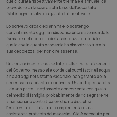
due di durata rispettivamente triennale e annuale, da
Salute orale & impianti
prevedere e rilasciare sulla base dell’accertato
fabbisogno relativo, in quanto tale mutevole.
Sangue & coagulazione
Lo scrivevo circa dieci anni fa e lo sostengo
convintamente oggi: la indispensabilità sistemica delle
Tiroide
farmacie nell’esercizio dell’assistenza territoriale,
quella che in questa pandemia ha dimostrato tutta la
Tumore al seno
sua debolezza, per non dire assenza.
Tumore ovarico
Un convincimento che c’è tutto nelle scelte più recenti
del Governo, messo alle corde dai buchi fatti nell’acqua
Tumori del Polmone & Testa Collo
sino ad oggi nel sistema vaccinale, non garante della
necessaria capillarità e continuità. Una indispensabilità
Tumori gastrointestinali
– da una parte – nettamente concorrente con quella
dei medici di famiglia, probabilmente da ridisegnare nel
Ulcera & Reflusso
«mansionario contrattuale» che ne disciplina
l’esistenza, e – dall’altra – complementare alla
assistenza praticata dai medesimi. Ciò è accaduto per
Vaccini