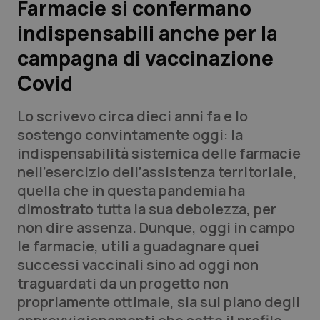
Farmacie si confermano
indispensabili anche per la
Scienza e Farmaci
campagna di vaccinazione
Studi e Analisi
Covid
Lettere al direttore
Lo scrivevo circa dieci anni fa e lo
sostengo convintamente oggi: la
Edizioni Regionali
indispensabilità sistemica delle farmacie
nell’esercizio dell’assistenza territoriale,
QS Pro
quella che in questa pandemia ha
dimostrato tutta la sua debolezza, per
Professionisti Sanitari.AI
non dire assenza. Dunque, oggi in campo
le farmacie, utili a guadagnare quei
Abruzzo
QS Pro Gold
successi vaccinali sino ad oggi non
traguardati da un progetto non
QS Club
Newsletter
Basilicata
Artrite & artrosi
propriamente ottimale, sia sul piano degli