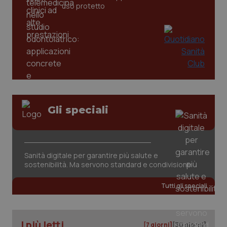
uso protetto
Gli speciali
_ga_KM60CM4NPH
.quotidianosanita.it
1 anno
mes
Sanità digitale per garantire più salute e
sostenibilità. Ma servono standard e condivisione
Tutti gli speciali
Fornitore
/
Nome
Scadenza
Descrizion
Dominio
I più letti
Nome
Fornitore
/
Dominio
Scadenza
Des
[7 giorni]
[30 giorni]