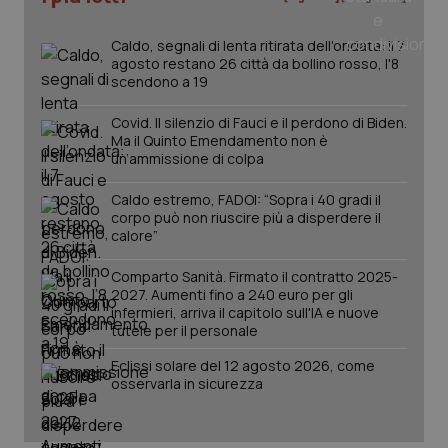
_ga_0VMQEQKQ1N
.quotidianosanita.it
1 anno 1
Questo
mese
cookie
VISITOR_INFO1_LIVE
5 mesi 4
Que
Google LLC
viene
settimane
imp
.youtube.com
Caldo, segnali di lenta ritirata dell'ondata: il 7
utilizzato
You
agosto restano 26 città da bollino rosso, l'8
da Google
ten
Analytics
pre
scendono a 19
per
del
mantener
vid
lo stato
Covid. Il silenzio di Fauci e il perdono di Biden.
inco
della
può
Ma il Quinto Emendamento non è
sessione.
det
un’ammissione di colpa
vis
web
uti
Caldo estremo, FADOI: “Sopra i 40 gradi il
nuo
corpo può non riuscire più a disperdere il
ver
dell
calore”
You
Comparto Sanità. Firmato il contratto 2025-
__Secure-YNID
.youtube.com
5 mesi 4
Que
settimane
imp
2027. Aumenti fino a 240 euro per gli
You
infermieri, arriva il capitolo sull'IA e nuove
ten
tutele per il personale
pre
del
vid
Eclissi solare del 12 agosto 2026, come
inco
osservarla in sicurezza
può
det
vis
web
uti