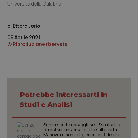
Università della Calabria
Ettore Jorio
06 Aprile 2021
© Riproduzione riservata
CookieScriptConsent
5 mesi
CookieScript
settim
www.quotidianosanita.it
Potrebbe interessarti in
Studi e Analisi
Senza scelte coraggiose il Ssn rischia
di restare universale solo sulla carta.
Manovra e non solo, ecco le sfide che