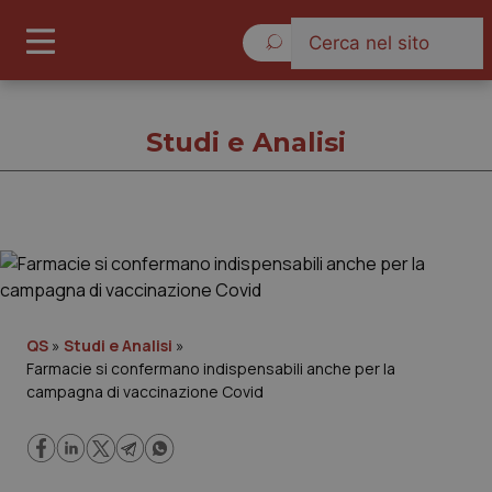
Venerdì 7 Agosto 2026
Studi e Analisi
Studi e Analisi
Cronache
QS
»
Studi e Analisi
»
Farmacie si confermano indispensabili anche per la
Governo e Parlamento
campagna di vaccinazione Covid
Regioni e Asl
Lavoro e Professioni