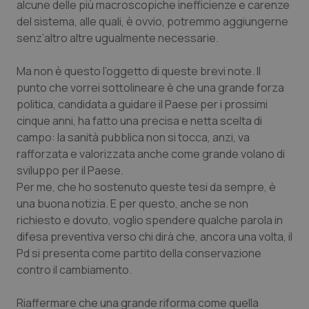
alcune delle più macroscopiche inefficienze e carenze
del sistema, alle quali, è ovvio, potremmo aggiungerne
Piemonte
HIV
senz’altro altre ugualmente necessarie.
Provincia Autonoma di Bolzano
Infezioni & Febbre
Ma non è questo l’oggetto di queste brevi note. Il
punto che vorrei sottolineare è che una grande forza
Provincia Autonoma di Trento
Ipertensione & Scompenso
politica, candidata a guidare il Paese per i prossimi
cinque anni, ha fatto una precisa e netta scelta di
Puglia
Malattie rare
campo: la sanità pubblica non si tocca, anzi, va
rafforzata e valorizzata anche come grande volano di
Sardegna
Malattia di Crohn & Rettocolite Ulcerosa
sviluppo per il Paese.
Per me, che ho sostenuto queste tesi da sempre, è
Sicilia
Neuroscienze & patologie neurodegenerative
una buona notizia. E per questo, anche se non
richiesto e dovuto, voglio spendere qualche parola in
difesa preventiva verso chi dirà che, ancora una volta, il
Toscana
Obesità
Pd si presenta come partito della conservazione
contro il cambiamento.
Umbria
Oftalmologia
Riaffermare che una grande riforma come quella