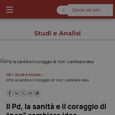
Venerdì 7 Agosto 2026
Studi e Analisi
Studi e Analisi
Cronache
QS
»
Studi e Analisi
»
Il Pd, la sanità e il coraggio di “non” cambiare idea
Governo e Parlamento
Regioni e Asl
Il Pd, la sanità e il coraggio di
Lavoro e Professioni