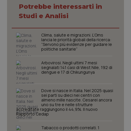
Potrebbe interessarti in
Studi e Analisi
Necessari
Statistici
Marketing
I cookie necessari contribuiscono a rendere fruibile il
sito web abilitandone funzionalità di base quali la
Clima, salute e migrazioni. L’Oms
navigazione sulle pagine e l'accesso alle aree
lancia le priorità globali della ricerca:
protette del sito. Il sito web non è in grado di
“Servono più evidenze per guidare le
funzionare correttamente senza questi cookie.
politiche sanitarie”
Nome
Fornitore
/
Dominio
Scaden
VISITOR_PRIVACY_METADATA
5 mesi
YouTube
Arbovirosi. Negli ultimi 7 mesi
settim
.youtube.com
segnalati 141 casi di West Nile, 192 di
dengue e 17 di Chikungunya
Dove si nasce in Italia. Nel 2025 quasi
sei parti su dieci nei centri con
almeno mille nascite. Cesarei ancora
uno su tre e nelle strutture
accreditate raggiungono il 44,9%. Il nuovo
Rapporto Cedap
Tabacco o prodotti correlati. 1