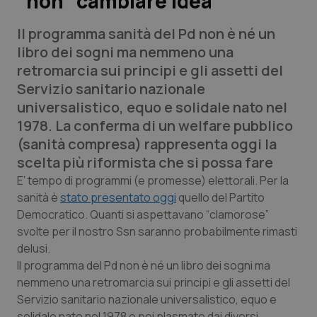
“non” cambiare idea
Il programma sanità del Pd non è né un
Scienza e Farmaci
libro dei sogni ma nemmeno una
retromarcia sui principi e gli assetti del
Studi e Analisi
Servizio sanitario nazionale
universalistico, equo e solidale nato nel
Lettere al direttore
1978. La conferma di un welfare pubblico
(sanità compresa) rappresenta oggi la
Edizioni Regionali
scelta più riformista che si possa fare
QS Pro
E’ tempo di programmi (e promesse) elettorali. Per la
sanità è
stato presentato oggi
quello del Partito
Democratico. Quanti si aspettavano “clamorose”
Professionisti Sanitari.AI
svolte per il nostro Ssn saranno probabilmente rimasti
delusi.
Abruzzo
QS Pro Gold
Il programma del Pd non è né un libro dei sogni ma
nemmeno una retromarcia sui principi e gli assetti del
QS Club
Newsletter
Basilicata
Artrite & artrosi
Servizio sanitario nazionale universalistico, equo e
solidale nato nel 1978 e poi plasmato dai diversi