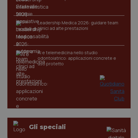
tracking-sites-ironfish-
www.quotidianosanita.it
4
session-id
settim
2 gior
Leadership Medica 2026: guidare team
clinici ad alte prestazioni
_ga
1 anno
Google LLC
mes
.quotidianosanita.it
AI e telemedicina nello studio
odontoiatrico: applicazioni concrete e
uso protetto
Gli speciali