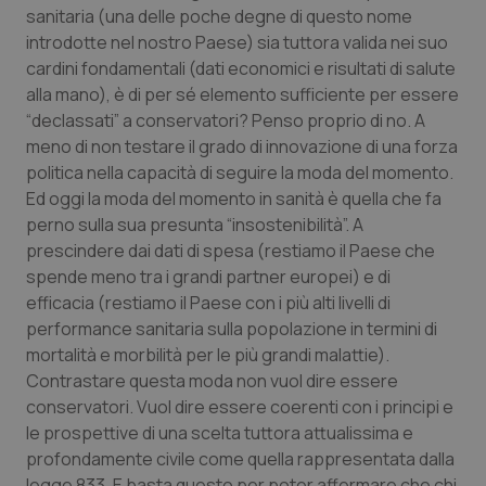
Valle D’Aosta
Oncodermatologia
sanitaria (una delle poche degne di questo nome
introdotte nel nostro Paese) sia tuttora valida nei suo
Veneto
Oncoematologia
cardini fondamentali (dati economici e risultati di salute
alla mano), è di per sé elemento sufficiente per essere
Oncologia & Nutrizione
“declassati” a conservatori? Penso proprio di no. A
meno di non testare il grado di innovazione di una forza
Psoriasi & pelle
politica nella capacità di seguire la moda del momento.
Ed oggi la moda del momento in sanità è quella che fa
perno sulla sua presunta “insostenibilità”. A
Quotidiano Cardiologia
prescindere dai dati di spesa (restiamo il Paese che
spende meno tra i grandi partner europei) e di
Quotidiano Chirurgia
efficacia (restiamo il Paese con i più alti livelli di
performance sanitaria sulla popolazione in termini di
Quotidiano Oncologia
mortalità e morbilità per le più grandi malattie).
Contrastare questa moda non vuol dire essere
Quotidiano Pediatria
conservatori. Vuol dire essere coerenti con i principi e
le prospettive di una scelta tuttora attualissima e
Rene & patologie urogenitali
profondamente civile come quella rappresentata dalla
legge 833. E basta questo per poter affermare che chi