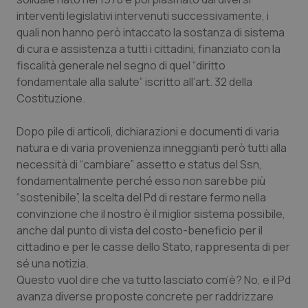
Calabria
Asma & BPCO
interventi legislativi intervenuti successivamente, i
quali non hanno però intaccato la sostanza di sistema
Campania
Car-T
di cura e assistenza a tutti i cittadini, finanziato con la
fiscalità generale nel segno di quel “diritto
Emilia-Romagna
Colesterolo & coronaropatie
fondamentale alla salute” iscritto all’art. 32 della
Costituzione.
Friuli Venezia Giulia
Dermatite Atopica
Dopo pile di articoli, dichiarazioni e documenti di varia
natura e di varia provenienza inneggianti però tutti alla
Lazio
Diabete & glucometri
necessità di “cambiare” assetto e status del Ssn,
fondamentalmente perché esso non sarebbe più
Liguria
Disturbi dell’umore
“sostenibile”, la scelta del Pd di restare fermo nella
convinzione che il nostro è il miglior sistema possibile,
Lombardia
Dolore
anche dal punto di vista del costo-beneficio per il
cittadino e per le casse dello Stato, rappresenta di per
Marche
Donna & Salute
sé una notizia.
Questo vuol dire che va tutto lasciato com’è? No, e il Pd
Molise
Epatiti
avanza diverse proposte concrete per raddrizzare