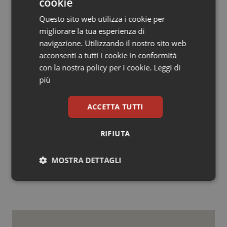
cookie
(sanità compresa) rappresenta la scelta più riformista
che si possa fare, anche come potenziale volano della
Questo sito web utilizza i cookie per
ripresa economica.
migliorare la tua esperienza di
Quindi ben venga questo coraggio di “non cambiare”,
navigazione. Utilizzando il nostro sito web
quando cambiare ha tutti i connotati di un salto al buio.
acconsenti a tutti i cookie in conformità
con la nostra policy per i cookie.
Leggi di
Cesare Fassari
più
ACCETTA TUTTI
Cesare Fassari
RIFIUTA
29 Gennaio 2013
© Riproduzione riservata
MOSTRA DETTAGLI
Necessari
Statistici
Marketing