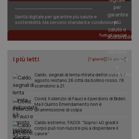
Sanità digitale per garantire più salute e
sostenibilità. Ma servono standard e condivisione
Tutti gli speciali
PHPSESSID
Sessio
PHP.net
I più letti
www.quotidianosanita.it
[7 giorni]
[30 giorni]
Caldo, segnali di lenta ritirata dell'ondata: il 7
agosto restano 26 città da bollino rosso, l'8
scendono a 21
Covid. Il silenzio di Fauci e il perdono di Biden.
Ma il Quinto Emendamento non è
un’ammissione di colpa
Caldo estremo, FADOI: “Sopra i 40 gradi il
corpo può non riuscire più a disperdere il
calore”