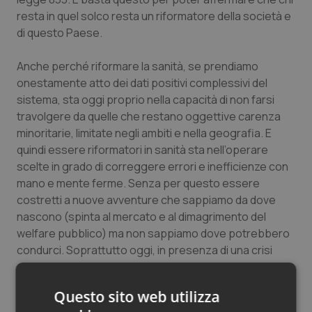
Salute orale & impianti
resta in quel solco resta un riformatore della società e
di questo Paese.
Sangue & coagulazione
Anche perché riformare la sanità, se prendiamo
onestamente atto dei dati positivi complessivi del
Tiroide
sistema, sta oggi proprio nella capacità di non farsi
travolgere da quelle che restano oggettive carenza
Tumore al seno
minoritarie, limitate negli ambiti e nella geografia. E
quindi essere riformatori in sanità sta nell’operare
Tumore ovarico
scelte in grado di correggere errori e inefficienze con
mano e mente ferme. Senza per questo essere
Tumori del Polmone & Testa Collo
costretti a nuove avventure che sappiamo da dove
nascono (spinta al mercato e al dimagrimento del
Tumori gastrointestinali
welfare pubblico) ma non sappiamo dove potrebbero
condurci. Soprattutto oggi, in presenza di una crisi
economica strutturale dell’occidente.
Ulcera & Reflusso
Questo sito web utilizza
In questo quadro la conferma di un welfare pubblico
Vaccini