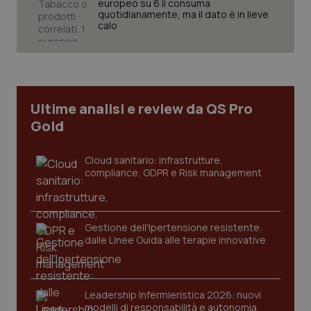
europeo su 6 li consuma
quotidianamente, ma il dato è in lieve
calo
CookieScriptConsent
5 mesi
CookieScript
settim
www.quotidianosanita.it
Ultime analisi e review da QS Pro
Gold
Cloud sanitario: infrastrutture,
compliance, GDPR e Risk management
Gestione dell'Ipertensione resistente:
tracking-sites-ironfish-
www.quotidianosanita.it
4
dalle Linee Guida alle terapie innovative
tracking-enable
settim
2 gior
Leadership Infermieristica 2026: nuovi
modelli di responsabilità e autonomia