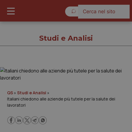
Sabato 8 Agosto 2026
Studi e Analisi
Studi e Analisi
Cronache
QS
»
Studi e Analisi
»
Italiani chiedono alle aziende più tutele per la salute dei
Governo e Parlamento
lavoratori
Regioni e Asl
Lavoro e Professioni