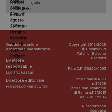
in giallo
Quotidiano online
Copyright 2013-2026
d'informazione sanitaria
© Homnya Srl
Tutti i diritti sono
riservati
Direttore
_ga_KM60CM4NPH
.quotidianosanita.it
1 anno
mes
responsabile
P.I. e C.F. 13026241003
Luciano Fassari
Iscrizione al ROC
Direttore editoriale
n.34308
Francesco Maria Avitto
Iscrizione Tribunale
di Roma n.115/2013
del 22/05/2013
Riproduzione
Fornitore
/
riservata
Nome
Scadenza
Descrizion