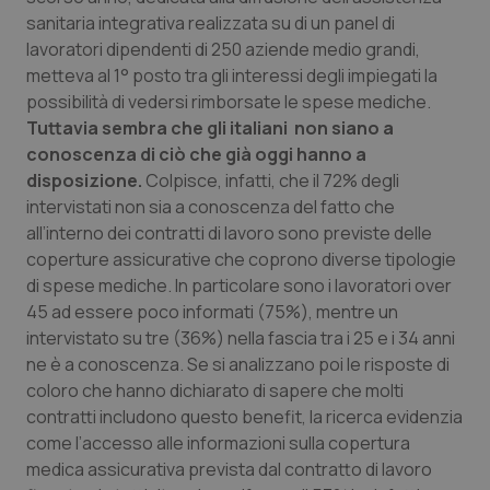
sanitaria integrativa realizzata su di un panel di
Piemonte
HIV
lavoratori dipendenti di 250 aziende medio grandi,
metteva al 1° posto tra gli interessi degli impiegati la
Provincia Autonoma di Bolzano
Infezioni & Febbre
possibilità di vedersi rimborsate le spese mediche.
Tuttavia sembra che gli italiani non siano a
Provincia Autonoma di Trento
Ipertensione & Scompenso
conoscenza di ciò che già oggi hanno a
disposizione.
Colpisce, infatti, che il 72% degli
intervistati non sia a conoscenza del fatto che
Puglia
Malattie rare
all’interno dei contratti di lavoro sono previste delle
coperture assicurative che coprono diverse tipologie
Sardegna
Malattia di Crohn & Rettocolite Ulcerosa
di spese mediche. In particolare sono i lavoratori over
45 ad essere poco informati (75%), mentre un
Sicilia
Neuroscienze & patologie neurodegenerative
intervistato su tre (36%) nella fascia tra i 25 e i 34 anni
ne è a conoscenza. Se si analizzano poi le risposte di
Toscana
Obesità
coloro che hanno dichiarato di sapere che molti
contratti includono questo benefit, la ricerca evidenzia
Umbria
Oftalmologia
come l’accesso alle informazioni sulla copertura
medica assicurativa prevista dal contratto di lavoro