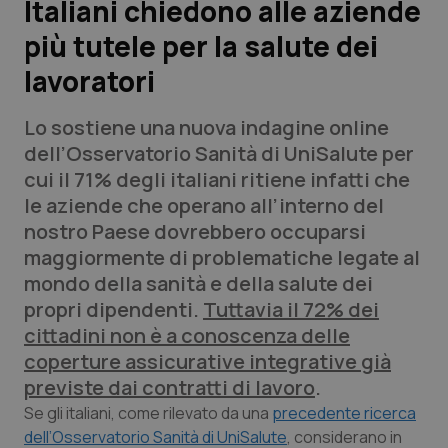
Italiani chiedono alle aziende
più tutele per la salute dei
Scienza e Farmaci
lavoratori
Studi e Analisi
Lo sostiene una nuova indagine online
Lettere al direttore
dell’Osservatorio Sanità di UniSalute per
cui il 71% degli italiani ritiene infatti che
Edizioni Regionali
le aziende che operano all’interno del
nostro Paese dovrebbero occuparsi
QS Pro
maggiormente di problematiche legate al
mondo della sanità e della salute dei
Professionisti Sanitari.AI
propri dipendenti.
Tuttavia il 72% dei
cittadini non è a conoscenza delle
Abruzzo
QS Pro Gold
coperture assicurative integrative già
previste dai contratti di lavoro
.
QS Club
Newsletter
Basilicata
Artrite & artrosi
Se gli italiani, come rilevato da una
precedente ricerca
dell’Osservatorio Sanità di UniSalute
, considerano in