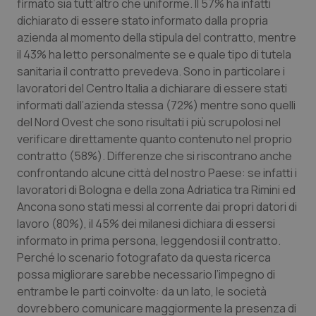
Valle D’Aosta
Oncodermatologia
firmato sia tutt’altro che uniforme. Il 57% ha infatti
dichiarato di essere stato informato dalla propria
azienda al momento della stipula del contratto, mentre
Veneto
Oncoematologia
il 43% ha letto personalmente se e quale tipo di tutela
sanitaria il contratto prevedeva. Sono in particolare i
Oncologia & Nutrizione
lavoratori del Centro Italia a dichiarare di essere stati
informati dall’azienda stessa (72%) mentre sono quelli
Psoriasi & pelle
del Nord Ovest che sono risultati i più scrupolosi nel
verificare direttamente quanto contenuto nel proprio
Quotidiano Cardiologia
contratto (58%). Differenze che si riscontrano anche
confrontando alcune città del nostro Paese: se infatti i
Quotidiano Chirurgia
lavoratori di Bologna e della zona Adriatica tra Rimini ed
Ancona sono stati messi al corrente dai propri datori di
Quotidiano Oncologia
lavoro (80%), il 45% dei milanesi dichiara di essersi
informato in prima persona, leggendosi il contratto.
Perché lo scenario fotografato da questa ricerca
Quotidiano Pediatria
possa migliorare sarebbe necessario l’impegno di
entrambe le parti coinvolte: da un lato, le società
Rene & patologie urogenitali
dovrebbero comunicare maggiormente la presenza di