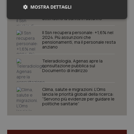
Senza scelte coraggiose il Ssn rischia
MOSTRA DETTAGLI
di restare universale solo sulla carta.
Manovra e non solo, ecco le sfide che
attendono la sanità in autunno
Necessari
Statistici
Marketing
Il Ssn recupera personale: +1,6% nel
2024. Più assunzioni che
pensionamenti, ma il personale resta
anziano
Teleradiologia, Agenas apre la
Necessari
Statistici
Marketing
consultazione pubblica sul
Documento di indirizzo
I cookie necessari contribuiscono a rendere fruibile il
sito web abilitandone funzionalità di base quali la
navigazione sulle pagine e l'accesso alle aree
protette del sito. Il sito web non è in grado di
Clima, salute e migrazioni. L’Oms
funzionare correttamente senza questi cookie.
lancia le priorità globali della ricerca:
“Servono più evidenze per guidare le
Nome
Fornitore
/
Dominio
Scaden
politiche sanitarie”
VISITOR_PRIVACY_METADATA
5 mesi
YouTube
settim
.youtube.com