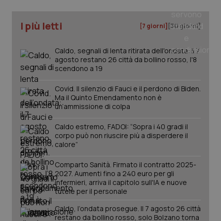
I più letti
[7 giorni]
[30 giorni]
Caldo, segnali di lenta ritirata dell'ondata: il 7
agosto restano 26 città da bollino rosso, l'8
scendono a 19
Covid. Il silenzio di Fauci e il perdono di Biden.
Ma il Quinto Emendamento non è
un’ammissione di colpa
Caldo estremo, FADOI: “Sopra i 40 gradi il
corpo può non riuscire più a disperdere il
calore”
PHPSESSID
Sessio
PHP.net
Comparto Sanità. Firmato il contratto 2025-
www.quotidianosanita.it
2027. Aumenti fino a 240 euro per gli
infermieri, arriva il capitolo sull'IA e nuove
tutele per il personale
Caldo, l’ondata prosegue. Il 7 agosto 26 città
restano da bollino rosso, solo Bolzano torna