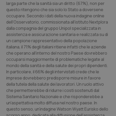
larga parte che la sanità sia un diritto (67%), non per
Calabria
Asma & BPCO
questo ritengono che sia solo lo Stato a doversene
occupare. Secondo i dati della nuova indagine online
Campania
Car-T
dell’Osservatorio, commissionata all’istituto Nextplora
dalla compagnia del gruppo Unipol specializzata in
Emilia-Romagna
Colesterolo & coronaropatie
assistenza e assicurazione sanitaria e realizzata su di
un campione rappresentativo della popolazione
Friuli Venezia Giulia
Dermatite Atopica
italiana, il 71% degli italiani ritiene infatti che le aziende
che operano all’interno del nostro Paese dovrebbero
Lazio
Diabete & glucometri
occuparsi maggiormente di problematiche legate al
mondo della sanità e della salute dei propri dipendenti.
Liguria
Disturbi dell’umore
In particolare, il
66% degli intervistati crede che le
imprese dovrebbero predisporre misure in favore
della tutela della salute dei lavoratori.
Un ruolo attivo
Lombardia
Dolore
che permetterebbe di ridurre i costi sostenuti dal
Sistema Sanitario Nazionale e che risponderebbe a
Marche
Donna & Salute
un'aspettativa molto diffusa nel nostro paese. In
questo senso, un’indagine Watson Wyatt Eurisko dello
Molise
Epatiti
scorso anno, dedicata alla diffusione dell’assistenza