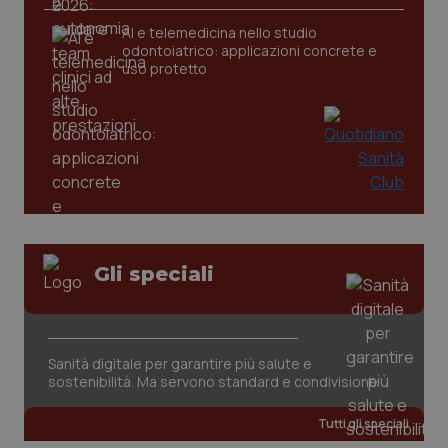
AI e telemedicina nello studio
tracking-sites-ironfish-
www.quotidianosanita.it
4
odontoiatrico: applicazioni concrete e
tracking-enable
settim
uso protetto
2 gior
tracking-sites-ironfish-
www.quotidianosanita.it
4
session-id
settim
2 gior
Gli speciali
_ga
1 anno
Google LLC
mes
.quotidianosanita.it
Sanità digitale per garantire più salute e
sostenibilità. Ma servono standard e condivisione
Tutti gli speciali