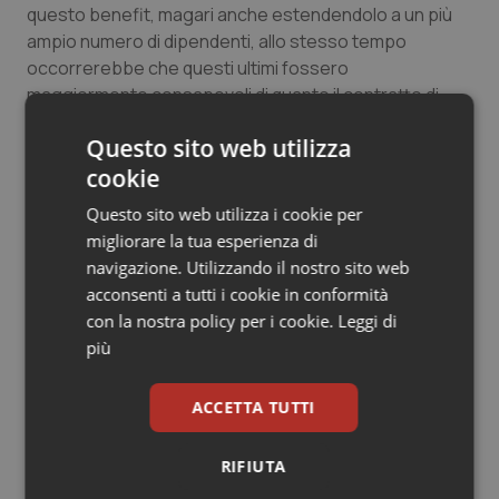
questo benefit, magari anche estendendolo a un più
Salute orale & impianti
ampio numero di dipendenti, allo stesso tempo
occorrerebbe che questi ultimi fossero
Sangue & coagulazione
maggiormente consapevoli di quanto il contratto di
lavoro propone.
Tiroide
Questo sito web utilizza
cookie
15 Giugno 2011
Tumore al seno
Questo sito web utilizza i cookie per
© Riproduzione riservata
migliorare la tua esperienza di
Tumore ovarico
navigazione. Utilizzando il nostro sito web
acconsenti a tutti i cookie in conformità
Tumori del Polmone & Testa Collo
con la nostra policy per i cookie.
Leggi di
più
Tumori gastrointestinali
Potrebbe interessarti in
ACCETTA TUTTI
Ulcera & Reflusso
Studi e Analisi
RIFIUTA
Vaccini